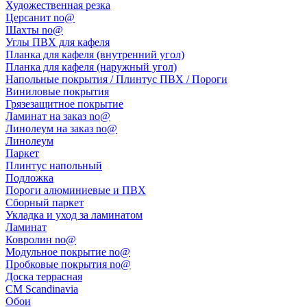
Художественная резка
Церсанит no@
Шахты no@
Углы ПВХ для кафеля
Планка для кафеля (внутренний угол)
Планка для кафеля (наружный угол)
Напольные покрытия / Плинтус ПВХ / Пороги
Виниловые покрытия
Грязезащитное покрытие
Ламинат на заказ no@
Линолеум на заказ no@
Линолеум
Паркет
Плинтус напольный
Подложка
Пороги алюминиевые и ПВХ
Сборный паркет
Укладка и уход за ламинатом
Ламинат
Ковролин no@
Модульное покрытие no@
Пробковые покрытия no@
Доска террасная
CM Scandinavia
Обои