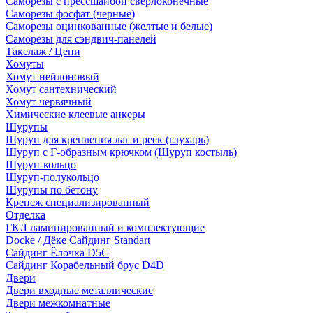
Саморезы с прессшайбой сверлоконечные
Саморезы фосфат (черные)
Саморезы оцинкованные (желтые и белые)
Саморезы для сэндвич-панелей
Такелаж / Цепи
Хомуты
Хомут нейлоновый
Хомут сантехнический
Хомут червячный
Химические клеевые анкеры
Шурупы
Шуруп для крепления лаг и реек (глухарь)
Шуруп с Г-образным крючком (Шуруп костыль)
Шуруп-кольцо
Шуруп-полукольцо
Шурупы по бетону
Крепеж специализированный
Отделка
ГКЛ ламинированный и комплектующие
Docke / Дёке Сайдинг Standart
Сайдинг Ёлочка D5C
Сайдинг Корабельный брус D4D
Двери
Двери входные металлические
Двери межкомнатные