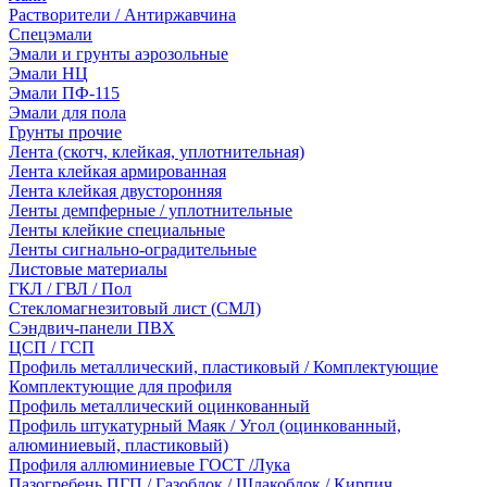
Растворители / Антиржавчина
Спецэмали
Эмали и грунты аэрозольные
Эмали НЦ
Эмали ПФ-115
Эмали для пола
Грунты прочие
Лента (скотч, клейкая, уплотнительная)
Лента клейкая армированная
Лента клейкая двусторонняя
Ленты демпферные / уплотнительные
Ленты клейкие специальные
Ленты сигнально-оградительные
Листовые материалы
ГКЛ / ГВЛ / Пол
Стекломагнезитовый лист (СМЛ)
Сэндвич-панели ПВХ
ЦСП / ГСП
Профиль металлический, пластиковый / Комплектующие
Комплектующие для профиля
Профиль металлический оцинкованный
Профиль штукатурный Маяк / Угол (оцинкованный,
алюминиевый, пластиковый)
Профиля аллюминиевые ГОСТ /Лука
Пазогребень ПГП / Газоблок / Шлакоблок / Кирпич