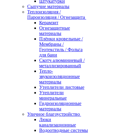
Штукатурки
Сыпучие материалы
Теплоизоляция /
Пароизоляция / Огнезащита
Керамзит
Огнезащитные
материалы
Плёнки кровельные /
Мембраны /
Геотекстиль / Фольга
для бани
Скотч алюминиевый /
металлизированный
Тепло-
звукоизоляционные
материалы
Утеплители листовые
Утеплители
минеральные
Гидроизоляционные
материалы
Уличное благоустройство
Люки
канализационные
Водоотводные системы