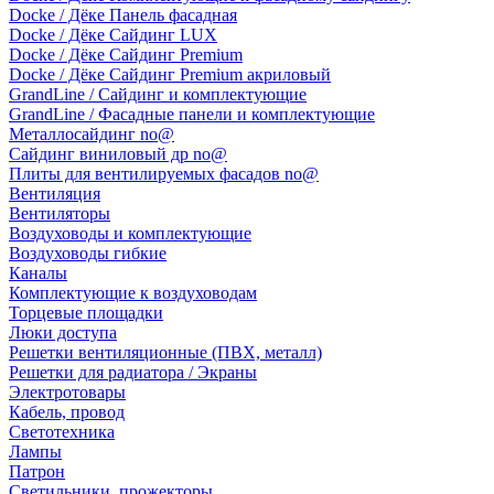
Docke / Дёке Панель фасадная
Docke / Дёке Сайдинг LUX
Docke / Дёке Сайдинг Premium
Docke / Дёке Сайдинг Premium акриловый
GrandLine / Сайдинг и комплектующие
GrandLine / Фасадные панели и комплектующие
Металлосайдинг no@
Сайдинг виниловый др no@
Плиты для вентилируемых фасадов no@
Вентиляция
Вентиляторы
Воздуховоды и комплектующие
Воздуховоды гибкие
Каналы
Комплектующие к воздуховодам
Торцевые площадки
Люки доступа
Решетки вентиляционные (ПВХ, металл)
Решетки для радиатора / Экраны
Электротовары
Кабель, провод
Светотехника
Лампы
Патрон
Светильники, прожекторы