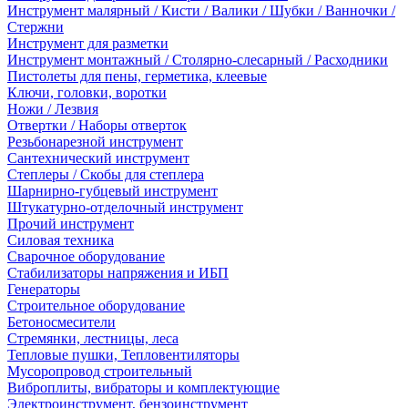
Инструмент малярный / Кисти / Валики / Шубки / Ванночки /
Стержни
Инструмент для разметки
Инструмент монтажный / Столярно-слесарный / Расходники
Пистолеты для пены, герметика, клеевые
Ключи, головки, воротки
Ножи / Лезвия
Отвертки / Наборы отверток
Резьбонарезной инструмент
Сантехнический инструмент
Степлеры / Скобы для степлера
Шарнирно-губцевый инструмент
Штукатурно-отделочный инструмент
Прочий инструмент
Силовая техника
Сварочное оборудование
Стабилизаторы напряжения и ИБП
Генераторы
Строительное оборудование
Бетоносмесители
Стремянки, лестницы, леса
Тепловые пушки, Тепловентиляторы
Мусоропровод строительный
Виброплиты, вибраторы и комплектующие
Электроинструмент, бензоинструмент