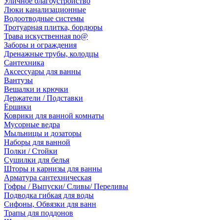
Уличное благоустройство
Люки канализационные
Водоотводные системы
Тротуарная плитка, бордюры
Трава искуственная no@
Заборы и ограждения
Дренажные трубы, колодцы
Сантехника
Аксессуары для ванны
Вантузы
Вешалки и крючки
Держатели / Подставки
Ёршики
Коврики для ванной комнаты
Мусорные ведра
Мыльницы и дозаторы
Наборы для ванной
Полки / Стойки
Сушилки для белья
Шторы и карнизы для ванны
Арматура сантехническая
Гофры / Выпуски/ Сливы/ Переливы
Подводка гибкая для воды
Сифоны, Обвязки для ванн
Трапы для поддонов