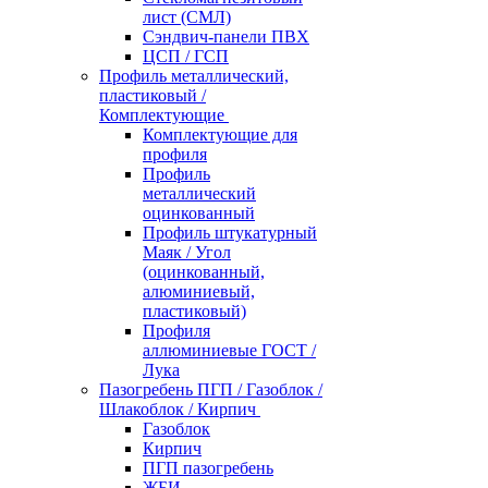
лист (СМЛ)
Сэндвич-панели ПВХ
ЦСП / ГСП
Профиль металлический,
пластиковый /
Комплектующие
Комплектующие для
профиля
Профиль
металлический
оцинкованный
Профиль штукатурный
Маяк / Угол
(оцинкованный,
алюминиевый,
пластиковый)
Профиля
аллюминиевые ГОСТ /
Лука
Пазогребень ПГП / Газоблок /
Шлакоблок / Кирпич
Газоблок
Кирпич
ПГП пазогребень
ЖБИ