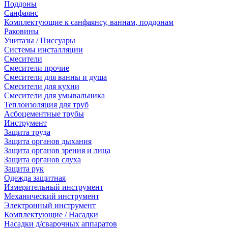
Поддоны
Санфаянс
Комплектующие к санфаянсу, ваннам, поддонам
Раковины
Унитазы / Писсуары
Системы инсталляции
Смесители
Смесители прочие
Смесители для ванны и душа
Смесители для кухни
Смесители для умывальника
Теплоизоляция для труб
Асбоцементные трубы
Инструмент
Защита труда
Защита органов дыхания
Защита органов зрения и лица
Защита органов слуха
Защита рук
Одежда защитная
Измерительный инструмент
Механический инструмент
Электронный инструмент
Комплектующие / Насадки
Насадки д/сварочных аппаратов