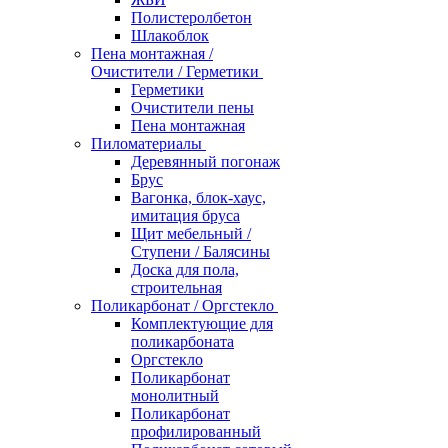
Полистеролбетон
Шлакоблок
Пена монтажная /
Очистители / Герметики
Герметики
Очистители пены
Пена монтажная
Пиломатериалы
Деревянный погонаж
Брус
Вагонка, блок-хаус,
имитация бруса
Щит мебельный /
Ступени / Балясины
Доска для пола,
строительная
Поликарбонат / Оргстекло
Комплектующие для
поликарбоната
Оргстекло
Поликарбонат
монолитный
Поликарбонат
профилированный