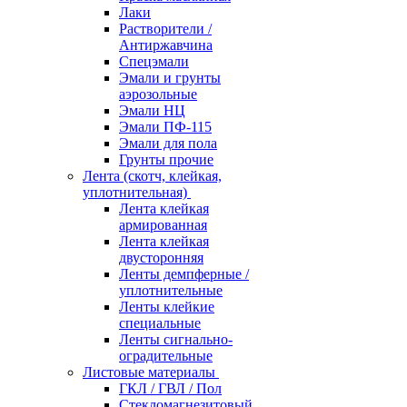
Лаки
Растворители /
Антиржавчина
Спецэмали
Эмали и грунты
аэрозольные
Эмали НЦ
Эмали ПФ-115
Эмали для пола
Грунты прочие
Лента (скотч, клейкая,
уплотнительная)
Лента клейкая
армированная
Лента клейкая
двусторонняя
Ленты демпферные /
уплотнительные
Ленты клейкие
специальные
Ленты сигнально-
оградительные
Листовые материалы
ГКЛ / ГВЛ / Пол
Стекломагнезитовый