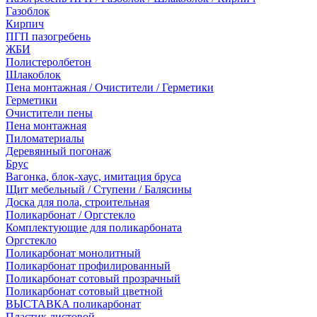
Газоблок
Кирпич
ПГП пазогребень
ЖБИ
Полистеролбетон
Шлакоблок
Пена монтажная / Очистители / Герметики
Герметики
Очистители пены
Пена монтажная
Пиломатериалы
Деревянный погонаж
Брус
Вагонка, блок-хаус, имитация бруса
Щит мебельный / Ступени / Балясины
Доска для пола, строительная
Поликарбонат / Оргстекло
Комплектующие для поликарбоната
Оргстекло
Поликарбонат монолитный
Поликарбонат профилированный
Поликарбонат сотовый прозрачный
Поликарбонат сотовый цветной
ВЫСТАВКА поликарбонат
Пластик листовой