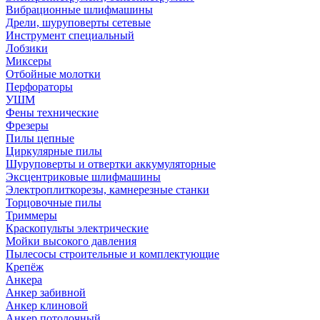
Вибрационные шлифмашины
Дрели, шуруповерты сетевые
Инструмент специальный
Лобзики
Миксеры
Отбойные молотки
Перфораторы
УШМ
Фены технические
Фрезеры
Пилы цепные
Циркулярные пилы
Шуруповерты и отвертки аккумуляторные
Эксцентриковые шлифмашины
Электроплиткорезы, камнерезные станки
Торцовочные пилы
Триммеры
Краскопульты электрические
Мойки высокого давления
Пылесосы строительные и комплектующие
Крепёж
Анкера
Анкер забивной
Анкер клиновой
Анкер потолочный