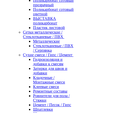
Поликарбонат сотовый
прозрачный
Поликарбонат сотовый
цветной
ВЫСТАВКА
поликарбонат
Пластик листовой
Сетки металлические /
Стеклотканевые / ПВХ
Металлические
Стеклотканевые / ПВХ
/ Серпянка
Сухие смеси / Гипс / Цемент
Гидроизоляция и
добавки к смесям
Затирки для швов и
добавки
Кладочные /
Монтажные смеси
Клеевые смеси
Ремонтные составы
Ровнители для пола /
Стяжки
Цемент / Песок / Гипс
Шпатлевки