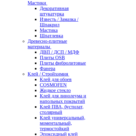
Мастики
Декоративная
штукатурка
Известь / Замазка /
Шпакрил
Мастика
Шпатлевка
Древесно-плитные
материалы
ДВП / ДСП / МДФ
Плиты OSB
Плиты фибролитовые
Фанера
Клей / Стройхимия
Клей для обоев
COSMOFEN
Жидкое стекло
Клей для линолеума и
напольных покрытий
Клей ПВА, бустилат,
столярный
Клей универсальный,
моментальный,
термостойкий
Эпоксидный клей