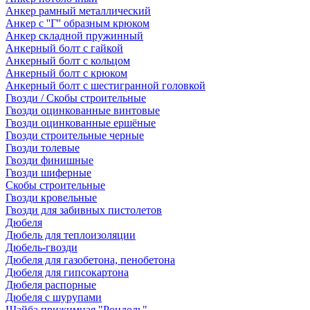
Анкер рамный металлический
Анкер с ''Г'' образным крюком
Анкер складной пружинный
Анкерный болт с гайкой
Анкерный болт с кольцом
Анкерный болт с крюком
Анкерный болт с шестигранной головкой
Гвозди / Скобы строительные
Гвозди оцинкованные винтовые
Гвозди оцинкованные ершёные
Гвозди строительные черные
Гвозди толевые
Гвозди финишные
Гвозди шиферные
Скобы строительные
Гвозди кровельные
Гвозди для забивных пистолетов
Дюбеля
Дюбель для теплоизоляции
Дюбель-гвозди
Дюбеля для газобетона, пенобетона
Дюбеля для гипсокартона
Дюбеля распорные
Дюбеля с шурупами
Шайба прижимная "Рондоль"