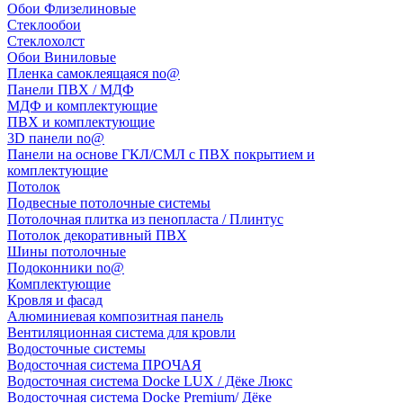
Обои Флизелиновые
Стеклообои
Стеклохолст
Обои Виниловые
Пленка самоклеящаяся no@
Панели ПВХ / МДФ
МДФ и комплектующие
ПВХ и комплектующие
3D панели no@
Панели на основе ГКЛ/СМЛ с ПВХ покрытием и
комплектующие
Потолок
Подвесные потолочные системы
Потолочная плитка из пенопласта / Плинтус
Потолок декоративный ПВХ
Шины потолочные
Подоконники no@
Комплектующие
Кровля и фасад
Алюминиевая композитная панель
Вентиляционная система для кровли
Водосточные системы
Водосточная система ПРОЧАЯ
Водосточная система Docke LUX / Дёке Люкс
Водосточная система Docke Premium/ Дёке