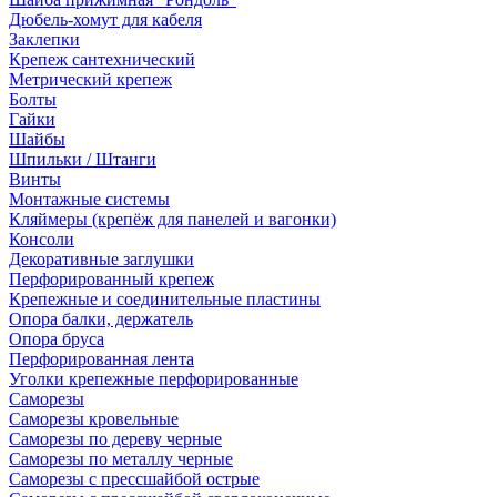
Дюбель-хомут для кабеля
Заклепки
Крепеж сантехнический
Метрический крепеж
Болты
Гайки
Шайбы
Шпильки / Штанги
Винты
Монтажные системы
Кляймеры (крепёж для панелей и вагонки)
Консоли
Декоративные заглушки
Перфорированный крепеж
Крепежные и соединительные пластины
Опора балки, держатель
Опора бруса
Перфорированная лента
Уголки крепежные перфорированные
Саморезы
Саморезы кровельные
Саморезы по дереву черные
Саморезы по металлу черные
Саморезы с прессшайбой острые