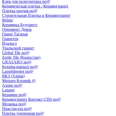
Клея для полиуретана no@
Керамическая плитка / Керамогранит
Плитка прочая no@
Строительная Плитка и Керамогранит
Belani
Керамика Будущего
Орнамент Декор
Грани Таганая
Гранитея
Идальго
Уральский гранит
Global Tile no@
Zerde Tile (Казахстан)
GRASARO no@
Kerama-marazzi no@
Lasselsberger no@
ВКЗ (Axima)
Meissen Keramik @
Азори no@
Laparet
Керамин no@
Керамогранит Контакт СПб no@
Мозаика no@
Пиастрелла no@
Плитка уцененная no@