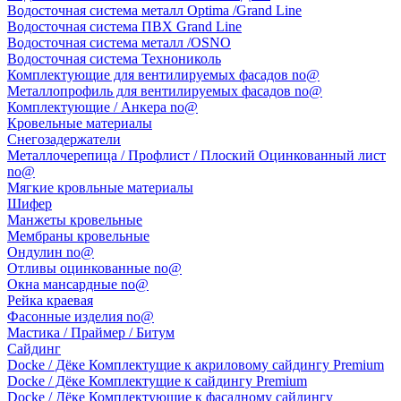
Водосточная система металл Optima /Grand Line
Водосточная система ПВХ Grand Line
Водосточная система металл /OSNO
Водосточная система Технониколь
Комплектующие для вентилируемых фасадов no@
Металлопрофиль для вентилируемых фасадов no@
Комплектующие / Анкера no@
Кровельные материалы
Снегозадержатели
Металлочерепица / Профлист / Плоский Оцинкованный лист
no@
Мягкие кровльные материалы
Шифер
Манжеты кровельные
Мембраны кровельные
Ондулин no@
Отливы оцинкованные no@
Окна мансардные no@
Рейка краевая
Фасонные изделия no@
Мастика / Праймер / Битум
Сайдинг
Docke / Дёке Комплектущие к акриловому сайдингу Premium
Docke / Дёке Комплектущие к сайдингу Premium
Docke / Дёке Комплектующие к фасадному сайдингу