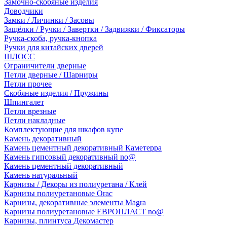
Замочно-скобяные изделия
Доводчики
Замки / Личинки / Засовы
Защёлки / Ручки / Завертки / Задвижки / Фиксаторы
Ручка-скоба, ручка-кнопка
Ручки для китайских дверей
ШЛОСС
Ограничители дверные
Петли дверные / Шарниры
Петли прочее
Скобяные изделия / Пружины
Шпингалет
Петли врезные
Петли накладные
Комплектующие для шкафов купе
Камень декоративный
Камень цементный декоративный Каметерра
Камень гипсовый декоративный no@
Камень цементный декоративный
Камень натуральный
Карнизы / Декоры из полиуретана / Клей
Карнизы полиуретановые Orac
Карнизы, декоративные элементы Magra
Карнизы полиуретановые ЕВРОПЛАСТ no@
Карнизы, плинтуса Декомастер