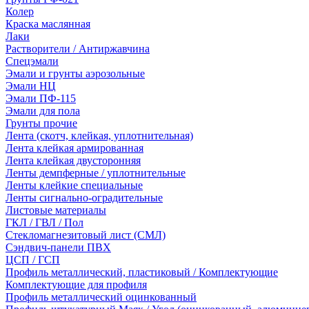
Колер
Краска маслянная
Лаки
Растворители / Антиржавчина
Спецэмали
Эмали и грунты аэрозольные
Эмали НЦ
Эмали ПФ-115
Эмали для пола
Грунты прочие
Лента (скотч, клейкая, уплотнительная)
Лента клейкая армированная
Лента клейкая двусторонняя
Ленты демпферные / уплотнительные
Ленты клейкие специальные
Ленты сигнально-оградительные
Листовые материалы
ГКЛ / ГВЛ / Пол
Стекломагнезитовый лист (СМЛ)
Сэндвич-панели ПВХ
ЦСП / ГСП
Профиль металлический, пластиковый / Комплектующие
Комплектующие для профиля
Профиль металлический оцинкованный