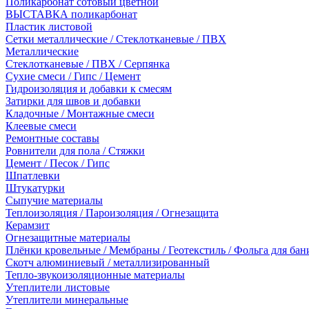
Поликарбонат сотовый цветной
ВЫСТАВКА поликарбонат
Пластик листовой
Сетки металлические / Стеклотканевые / ПВХ
Металлические
Стеклотканевые / ПВХ / Серпянка
Сухие смеси / Гипс / Цемент
Гидроизоляция и добавки к смесям
Затирки для швов и добавки
Кладочные / Монтажные смеси
Клеевые смеси
Ремонтные составы
Ровнители для пола / Стяжки
Цемент / Песок / Гипс
Шпатлевки
Штукатурки
Сыпучие материалы
Теплоизоляция / Пароизоляция / Огнезащита
Керамзит
Огнезащитные материалы
Плёнки кровельные / Мембраны / Геотекстиль / Фольга для бан
Скотч алюминиевый / металлизированный
Тепло-звукоизоляционные материалы
Утеплители листовые
Утеплители минеральные