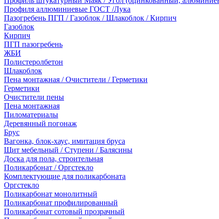
Профиль штукатурный Маяк / Угол (оцинкованный, алюминие
Профиля аллюминиевые ГОСТ /Лука
Пазогребень ПГП / Газоблок / Шлакоблок / Кирпич
Газоблок
Кирпич
ПГП пазогребень
ЖБИ
Полистеролбетон
Шлакоблок
Пена монтажная / Очистители / Герметики
Герметики
Очистители пены
Пена монтажная
Пиломатериалы
Деревянный погонаж
Брус
Вагонка, блок-хаус, имитация бруса
Щит мебельный / Ступени / Балясины
Доска для пола, строительная
Поликарбонат / Оргстекло
Комплектующие для поликарбоната
Оргстекло
Поликарбонат монолитный
Поликарбонат профилированный
Поликарбонат сотовый прозрачный