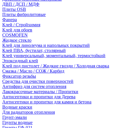
ДВП / ДСП / МДФ
Плиты OSB
Плиты фибролитовые
Фанера
Клей / Стройхимия
Клей для обоев
COSMOFEN
Жидкое стекло
Клей для линолеума и напольных покрытий
Клей ПВА, бустилат, столярный
Клей универсальный, моментальный, термостойкий
Эпоксидный клей
Клей под пистолет / Жидкие гвозди / Холодная сварка
Смазка / Масло / СОЖ / Карбид
Фиксатор резьбы
Средства для очистки поверхностей
Антифриз для систем отопления
Лакокрасочные материалы / Пропитки
Антисептики и пропитки для Дерева
Антисептики и пропитки для камня и бетона
Водные краски
Для радиаторов отопления
Грунт-эмали
Грунты водные
Грунты ГФ-021