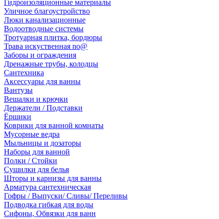
Гидроизоляционные материалы
Уличное благоустройство
Люки канализационные
Водоотводные системы
Тротуарная плитка, бордюры
Трава искуственная no@
Заборы и ограждения
Дренажные трубы, колодцы
Сантехника
Аксессуары для ванны
Вантузы
Вешалки и крючки
Держатели / Подставки
Ёршики
Коврики для ванной комнаты
Мусорные ведра
Мыльницы и дозаторы
Наборы для ванной
Полки / Стойки
Сушилки для белья
Шторы и карнизы для ванны
Арматура сантехническая
Гофры / Выпуски/ Сливы/ Переливы
Подводка гибкая для воды
Сифоны, Обвязки для ванн