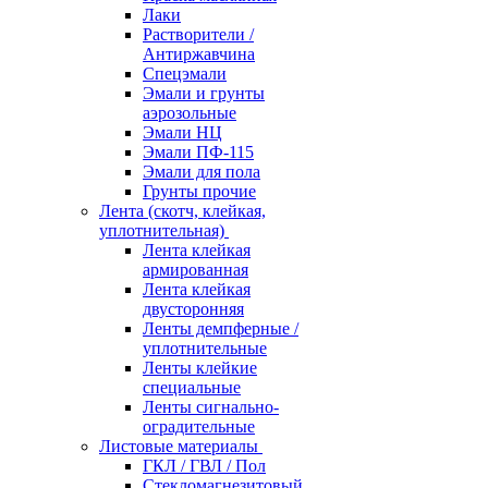
Лаки
Растворители /
Антиржавчина
Спецэмали
Эмали и грунты
аэрозольные
Эмали НЦ
Эмали ПФ-115
Эмали для пола
Грунты прочие
Лента (скотч, клейкая,
уплотнительная)
Лента клейкая
армированная
Лента клейкая
двусторонняя
Ленты демпферные /
уплотнительные
Ленты клейкие
специальные
Ленты сигнально-
оградительные
Листовые материалы
ГКЛ / ГВЛ / Пол
Стекломагнезитовый