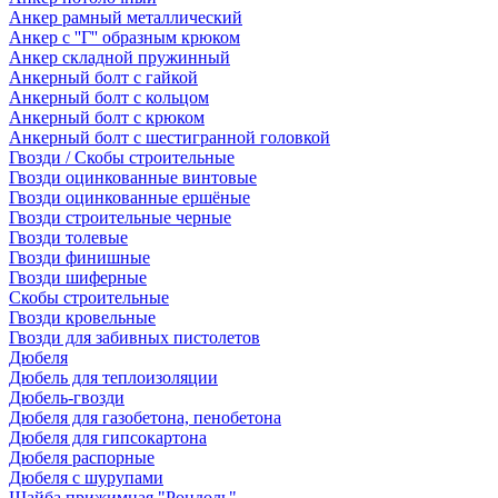
Анкер рамный металлический
Анкер с ''Г'' образным крюком
Анкер складной пружинный
Анкерный болт с гайкой
Анкерный болт с кольцом
Анкерный болт с крюком
Анкерный болт с шестигранной головкой
Гвозди / Скобы строительные
Гвозди оцинкованные винтовые
Гвозди оцинкованные ершёные
Гвозди строительные черные
Гвозди толевые
Гвозди финишные
Гвозди шиферные
Скобы строительные
Гвозди кровельные
Гвозди для забивных пистолетов
Дюбеля
Дюбель для теплоизоляции
Дюбель-гвозди
Дюбеля для газобетона, пенобетона
Дюбеля для гипсокартона
Дюбеля распорные
Дюбеля с шурупами
Шайба прижимная "Рондоль"