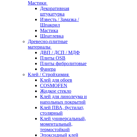
Мастики
Декоративная
штукатурка
Известь / Замазка /
Шпакрил
Мастика
Шпатлевка
Древесно-плитные
материалы
ДВП / ДСП / МДФ
Плиты OSB
Плиты фибролитовые
Фанера
Клей / Стройхимия
Клей для обоев
COSMOFEN
Жидкое стекло
Клей для линолеума и
напольных покрытий
Клей ПВА, бустилат,
столярный
Клей универсальный,
моментальный,
термостойкий
Эпоксидный клей