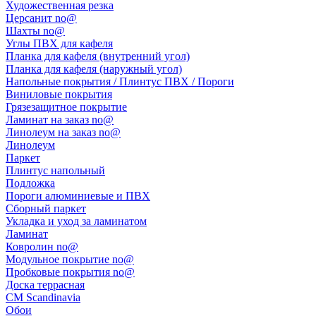
Художественная резка
Церсанит no@
Шахты no@
Углы ПВХ для кафеля
Планка для кафеля (внутренний угол)
Планка для кафеля (наружный угол)
Напольные покрытия / Плинтус ПВХ / Пороги
Виниловые покрытия
Грязезащитное покрытие
Ламинат на заказ no@
Линолеум на заказ no@
Линолеум
Паркет
Плинтус напольный
Подложка
Пороги алюминиевые и ПВХ
Сборный паркет
Укладка и уход за ламинатом
Ламинат
Ковролин no@
Модульное покрытие no@
Пробковые покрытия no@
Доска террасная
CM Scandinavia
Обои