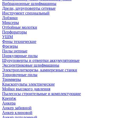
Вибрационные шлифмашины
Дрели, шуруповерты сетевые
Инструмент специальный
Лобзики
Миксеры
Отбойные молотки
Перфораторы
УШМ
Фены технические
Фрезеры
Пилы цепные
Циркулярные пилы
Шуруповерты и отвертки аккумуляторные
Эксцентриковые шлифмашины
Электроплиткорезы, камнерезные станки
Торцовочные пилы
Триммеры
Краскопульты электрические
Мойки высокого давления
Пылесосы строительные и комплектующие
Крепёж
Анкера
Анкер забивной
Анкер клиновой
Анкер потолочный