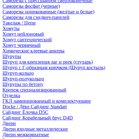
Саморезы с прессшайбой сверлоконечные
Саморезы фосфат (черные)
Саморезы оцинкованные (желтые и белые)
Саморезы для сэндвич-панелей
Такелаж / Цепи
Хомуты
Хомут нейлоновый
Хомут сантехнический
Хомут червячный
Химические клеевые анкеры
Шурупы
Шуруп для крепления лаг и реек (глухарь)
Шуруп с Г-образным крючком (Шуруп костыль)
Шуруп-кольцо
Шуруп-полукольцо
Шурупы по бетону
Крепеж специализированный
Отделка
ГКЛ ламинированный и комплектующие
Docke / Дёке Сайдинг Standart
Сайдинг Ёлочка D5C
Сайдинг Корабельный брус D4D
Двери
Двери входные металлические
Двери межкомнатные