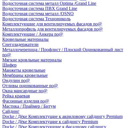
Водосточная система металл Optima /Grand Line
Водосточная система ПВХ Grand Line
Водосточная система металл /OSNO
Водосточная система Технониколь
Комплектующие для вентилируемых фасадов no@
Металлопрофиль для вентилируемых фасадов no@
Комплектующие / Анкера no@
Кровельные материалы
Снегозадержатели
Металлочерепица / Профлист / Плоский Оцинкованный лист
no@
Мягкие кровльные материалы
Шифер
Манжеты кровельные
Мембраны кровельные
Ондулин no@
Отливы оцинкованные no@
Окна мансардные no@
Рейка краевая
Фасонные изделия no@
Мастика / Праймер / Битум
Сайдинг
Docke / Дёке Комплектущие к акриловому сайдингу Premium
Docke / Дёке Комплектущие к сайдингу Premium
Docke / Дёке Комплектующие к фасадному сайдингу