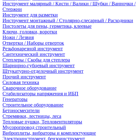
Инструмент малярный / Кисти / Валики / Шубки / Ванночки /
Стержни
Инструмент для разметки
Инструмент монтажный / Столярно-слесарный / Расходники
Пистолеты для пены, герметика, клеевые
Ключи, головки, воротки
Ножи / Лезвия
Отвертки / Наборы отверток
Резьбонарезной инструмент
Сантехнический инструмент
Степлеры / Скобы для степлера
Шарнирно-губцевый инструмент
Штукатурно-отделочный инструмент
Прочий инструмент
Силовая техника
Сварочное оборудование
Стабилизаторы напряжения и ИБП
Генераторы
Строительное оборудование
Бетоносмесители
Стремянки, лестницы, леса
Тепловые пушки, Тепловентиляторы
Мусоропровод строительный
Виброплиты, вибраторы и комплектующие
Электроинструмент, бензоинструмент