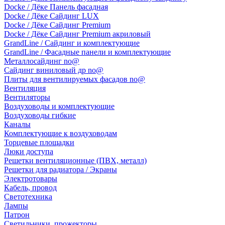
Docke / Дёке Панель фасадная
Docke / Дёке Сайдинг LUX
Docke / Дёке Сайдинг Premium
Docke / Дёке Сайдинг Premium акриловый
GrandLine / Сайдинг и комплектующие
GrandLine / Фасадные панели и комплектующие
Металлосайдинг no@
Сайдинг виниловый др no@
Плиты для вентилируемых фасадов no@
Вентиляция
Вентиляторы
Воздуховоды и комплектующие
Воздуховоды гибкие
Каналы
Комплектующие к воздуховодам
Торцевые площадки
Люки доступа
Решетки вентиляционные (ПВХ, металл)
Решетки для радиатора / Экраны
Электротовары
Кабель, провод
Светотехника
Лампы
Патрон
Светильники, прожекторы