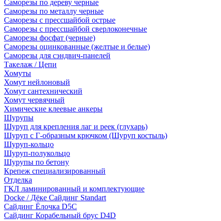
Саморезы по дереву черные
Саморезы по металлу черные
Саморезы с прессшайбой острые
Саморезы с прессшайбой сверлоконечные
Саморезы фосфат (черные)
Саморезы оцинкованные (желтые и белые)
Саморезы для сэндвич-панелей
Такелаж / Цепи
Хомуты
Хомут нейлоновый
Хомут сантехнический
Хомут червячный
Химические клеевые анкеры
Шурупы
Шуруп для крепления лаг и реек (глухарь)
Шуруп с Г-образным крючком (Шуруп костыль)
Шуруп-кольцо
Шуруп-полукольцо
Шурупы по бетону
Крепеж специализированный
Отделка
ГКЛ ламинированный и комплектующие
Docke / Дёке Сайдинг Standart
Сайдинг Ёлочка D5C
Сайдинг Корабельный брус D4D