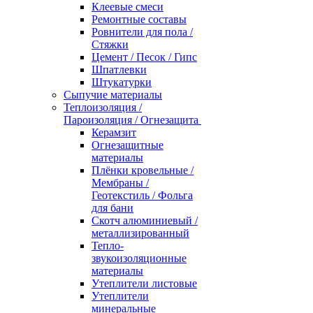
Клеевые смеси
Ремонтные составы
Ровнители для пола /
Стяжки
Цемент / Песок / Гипс
Шпатлевки
Штукатурки
Сыпучие материалы
Теплоизоляция /
Пароизоляция / Огнезащита
Керамзит
Огнезащитные
материалы
Плёнки кровельные /
Мембраны /
Геотекстиль / Фольга
для бани
Скотч алюминиевый /
металлизированный
Тепло-
звукоизоляционные
материалы
Утеплители листовые
Утеплители
минеральные