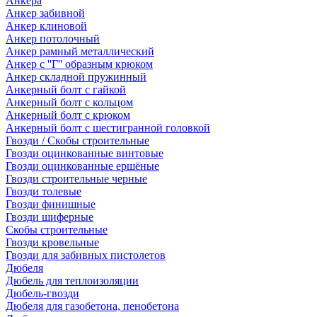
Анкера
Анкер забивной
Анкер клиновой
Анкер потолочный
Анкер рамный металлический
Анкер с ''Г'' образным крюком
Анкер складной пружинный
Анкерный болт с гайкой
Анкерный болт с кольцом
Анкерный болт с крюком
Анкерный болт с шестигранной головкой
Гвозди / Скобы строительные
Гвозди оцинкованные винтовые
Гвозди оцинкованные ершёные
Гвозди строительные черные
Гвозди толевые
Гвозди финишные
Гвозди шиферные
Скобы строительные
Гвозди кровельные
Гвозди для забивных пистолетов
Дюбеля
Дюбель для теплоизоляции
Дюбель-гвозди
Дюбеля для газобетона, пенобетона