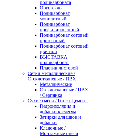
поликарбоната
Оргстекло
Поликарбонат
монолитный
Поликарбонат
профилированный
Поликарбонат сотовый
прозрачный
Поликарбонат сотовый
цветной
ВЫСТАВКА
поликарбонат
Пластик листовой
Сетки металлические /
Стеклотканевые / ПВХ
Металлические
Стеклотканевые / ПВХ
/ Серпянка
Сухие смеси / Гипс / Цемент
Гидроизоляция и
добавки к смесям
Затирки для швов и
добавки
Кладочные /
Монтажные смеси