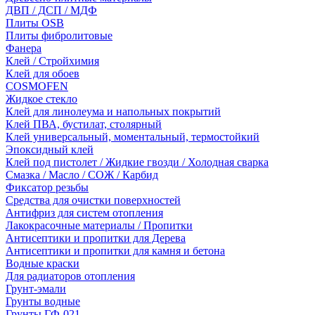
ДВП / ДСП / МДФ
Плиты OSB
Плиты фибролитовые
Фанера
Клей / Стройхимия
Клей для обоев
COSMOFEN
Жидкое стекло
Клей для линолеума и напольных покрытий
Клей ПВА, бустилат, столярный
Клей универсальный, моментальный, термостойкий
Эпоксидный клей
Клей под пистолет / Жидкие гвозди / Холодная сварка
Смазка / Масло / СОЖ / Карбид
Фиксатор резьбы
Средства для очистки поверхностей
Антифриз для систем отопления
Лакокрасочные материалы / Пропитки
Антисептики и пропитки для Дерева
Антисептики и пропитки для камня и бетона
Водные краски
Для радиаторов отопления
Грунт-эмали
Грунты водные
Грунты ГФ-021