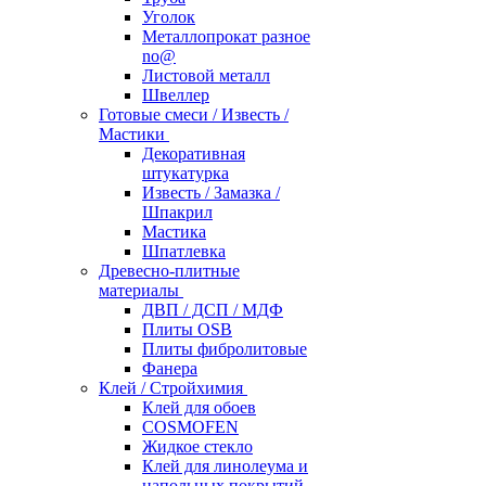
Уголок
Металлопрокат разное
no@
Листовой металл
Швеллер
Готовые смеси / Известь /
Мастики
Декоративная
штукатурка
Известь / Замазка /
Шпакрил
Мастика
Шпатлевка
Древесно-плитные
материалы
ДВП / ДСП / МДФ
Плиты OSB
Плиты фибролитовые
Фанера
Клей / Стройхимия
Клей для обоев
COSMOFEN
Жидкое стекло
Клей для линолеума и
напольных покрытий