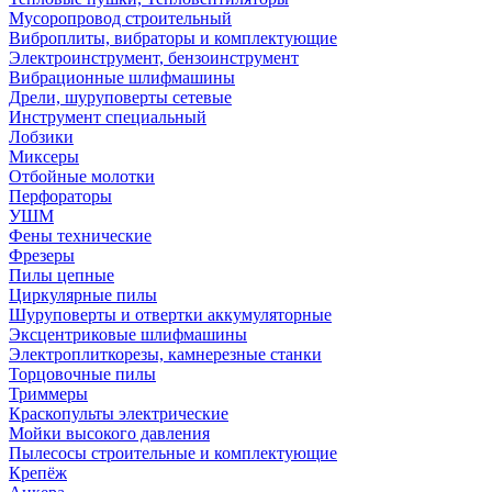
Мусоропровод строительный
Виброплиты, вибраторы и комплектующие
Электроинструмент, бензоинструмент
Вибрационные шлифмашины
Дрели, шуруповерты сетевые
Инструмент специальный
Лобзики
Миксеры
Отбойные молотки
Перфораторы
УШМ
Фены технические
Фрезеры
Пилы цепные
Циркулярные пилы
Шуруповерты и отвертки аккумуляторные
Эксцентриковые шлифмашины
Электроплиткорезы, камнерезные станки
Торцовочные пилы
Триммеры
Краскопульты электрические
Мойки высокого давления
Пылесосы строительные и комплектующие
Крепёж