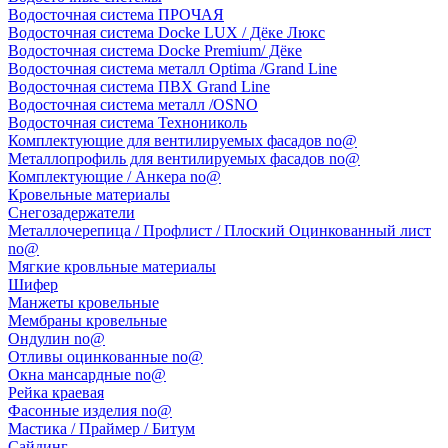
Водосточная система ПРОЧАЯ
Водосточная система Docke LUX / Дёке Люкс
Водосточная система Docke Premium/ Дёке
Водосточная система металл Optima /Grand Line
Водосточная система ПВХ Grand Line
Водосточная система металл /OSNO
Водосточная система Технониколь
Комплектующие для вентилируемых фасадов no@
Металлопрофиль для вентилируемых фасадов no@
Комплектующие / Анкера no@
Кровельные материалы
Снегозадержатели
Металлочерепица / Профлист / Плоский Оцинкованный лист
no@
Мягкие кровльные материалы
Шифер
Манжеты кровельные
Мембраны кровельные
Ондулин no@
Отливы оцинкованные no@
Окна мансардные no@
Рейка краевая
Фасонные изделия no@
Мастика / Праймер / Битум
Сайдинг