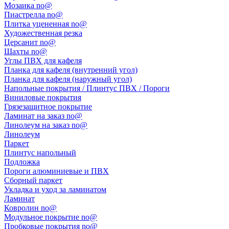
Мозаика no@
Пиастрелла no@
Плитка уцененная no@
Художественная резка
Церсанит no@
Шахты no@
Углы ПВХ для кафеля
Планка для кафеля (внутренний угол)
Планка для кафеля (наружный угол)
Напольные покрытия / Плинтус ПВХ / Пороги
Виниловые покрытия
Грязезащитное покрытие
Ламинат на заказ no@
Линолеум на заказ no@
Линолеум
Паркет
Плинтус напольный
Подложка
Пороги алюминиевые и ПВХ
Сборный паркет
Укладка и уход за ламинатом
Ламинат
Ковролин no@
Модульное покрытие no@
Пробковые покрытия no@