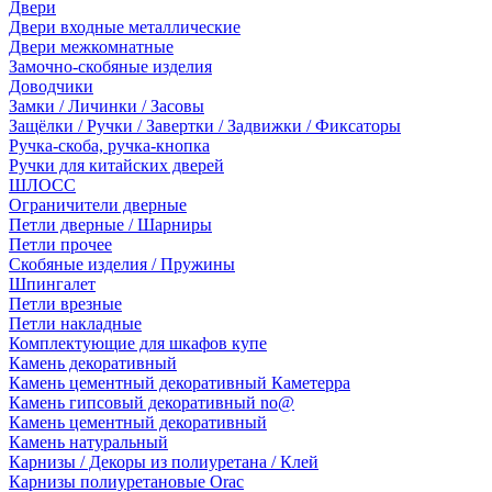
Двери
Двери входные металлические
Двери межкомнатные
Замочно-скобяные изделия
Доводчики
Замки / Личинки / Засовы
Защёлки / Ручки / Завертки / Задвижки / Фиксаторы
Ручка-скоба, ручка-кнопка
Ручки для китайских дверей
ШЛОСС
Ограничители дверные
Петли дверные / Шарниры
Петли прочее
Скобяные изделия / Пружины
Шпингалет
Петли врезные
Петли накладные
Комплектующие для шкафов купе
Камень декоративный
Камень цементный декоративный Каметерра
Камень гипсовый декоративный no@
Камень цементный декоративный
Камень натуральный
Карнизы / Декоры из полиуретана / Клей
Карнизы полиуретановые Orac