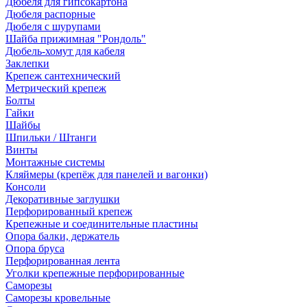
Дюбеля для гипсокартона
Дюбеля распорные
Дюбеля с шурупами
Шайба прижимная "Рондоль"
Дюбель-хомут для кабеля
Заклепки
Крепеж сантехнический
Метрический крепеж
Болты
Гайки
Шайбы
Шпильки / Штанги
Винты
Монтажные системы
Кляймеры (крепёж для панелей и вагонки)
Консоли
Декоративные заглушки
Перфорированный крепеж
Крепежные и соединительные пластины
Опора балки, держатель
Опора бруса
Перфорированная лента
Уголки крепежные перфорированные
Саморезы
Саморезы кровельные