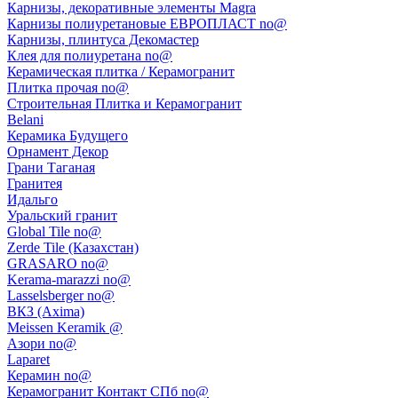
Карнизы, декоративные элементы Magra
Карнизы полиуретановые ЕВРОПЛАСТ no@
Карнизы, плинтуса Декомастер
Клея для полиуретана no@
Керамическая плитка / Керамогранит
Плитка прочая no@
Строительная Плитка и Керамогранит
Belani
Керамика Будущего
Орнамент Декор
Грани Таганая
Гранитея
Идальго
Уральский гранит
Global Tile no@
Zerde Tile (Казахстан)
GRASARO no@
Kerama-marazzi no@
Lasselsberger no@
ВКЗ (Axima)
Meissen Keramik @
Азори no@
Laparet
Керамин no@
Керамогранит Контакт СПб no@