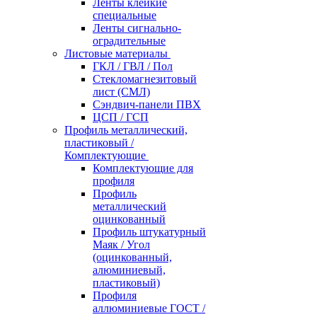
Ленты клейкие
специальные
Ленты сигнально-
оградительные
Листовые материалы
ГКЛ / ГВЛ / Пол
Стекломагнезитовый
лист (СМЛ)
Сэндвич-панели ПВХ
ЦСП / ГСП
Профиль металлический,
пластиковый /
Комплектующие
Комплектующие для
профиля
Профиль
металлический
оцинкованный
Профиль штукатурный
Маяк / Угол
(оцинкованный,
алюминиевый,
пластиковый)
Профиля
аллюминиевые ГОСТ /