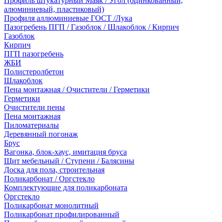
Профиль штукатурный Маяк / Угол (оцинкованный,
алюминиевый, пластиковый)
Профиля аллюминиевые ГОСТ /Лука
Пазогребень ПГП / Газоблок / Шлакоблок / Кирпич
Газоблок
Кирпич
ПГП пазогребень
ЖБИ
Полистеролбетон
Шлакоблок
Пена монтажная / Очистители / Герметики
Герметики
Очистители пены
Пена монтажная
Пиломатериалы
Деревянный погонаж
Брус
Вагонка, блок-хаус, имитация бруса
Щит мебельный / Ступени / Балясины
Доска для пола, строительная
Поликарбонат / Оргстекло
Комплектующие для поликарбоната
Оргстекло
Поликарбонат монолитный
Поликарбонат профилированный