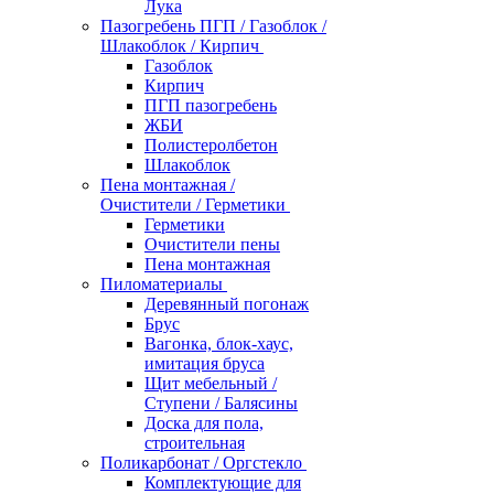
Лука
Пазогребень ПГП / Газоблок /
Шлакоблок / Кирпич
Газоблок
Кирпич
ПГП пазогребень
ЖБИ
Полистеролбетон
Шлакоблок
Пена монтажная /
Очистители / Герметики
Герметики
Очистители пены
Пена монтажная
Пиломатериалы
Деревянный погонаж
Брус
Вагонка, блок-хаус,
имитация бруса
Щит мебельный /
Ступени / Балясины
Доска для пола,
строительная
Поликарбонат / Оргстекло
Комплектующие для