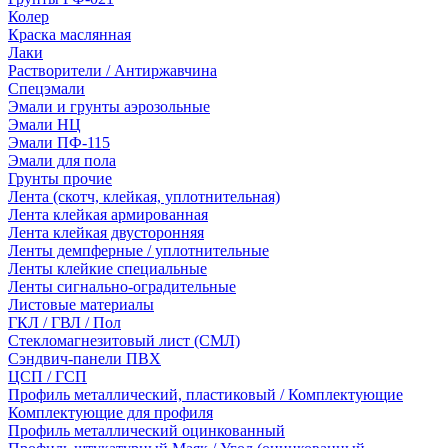
Колер
Краска маслянная
Лаки
Растворители / Антиржавчина
Спецэмали
Эмали и грунты аэрозольные
Эмали НЦ
Эмали ПФ-115
Эмали для пола
Грунты прочие
Лента (скотч, клейкая, уплотнительная)
Лента клейкая армированная
Лента клейкая двусторонняя
Ленты демпферные / уплотнительные
Ленты клейкие специальные
Ленты сигнально-оградительные
Листовые материалы
ГКЛ / ГВЛ / Пол
Стекломагнезитовый лист (СМЛ)
Сэндвич-панели ПВХ
ЦСП / ГСП
Профиль металлический, пластиковый / Комплектующие
Комплектующие для профиля
Профиль металлический оцинкованный