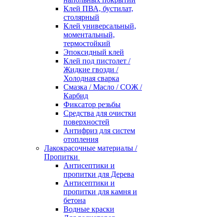
Клей ПВА, бустилат,
столярный
Клей универсальный,
моментальный,
термостойкий
Эпоксидный клей
Клей под пистолет /
Жидкие гвозди /
Холодная сварка
Смазка / Масло / СОЖ /
Карбид
Фиксатор резьбы
Средства для очистки
поверхностей
Антифриз для систем
отопления
Лакокрасочные материалы /
Пропитки
Антисептики и
пропитки для Дерева
Антисептики и
пропитки для камня и
бетона
Водные краски