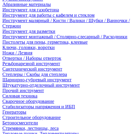
Абразивные материалы
Инструмент для газобетона
Инструмент для работы с кафелем и стеклом
Инструмент малярный / Кисти / Валики / Шубки / Ванночки /
Стержни
Инструмент для разметки
Инструмент монтажный / Столярно-слесарный / Расходники
Пистолеты для пены, герметика, клеевые
Ключи, головки, воротки
Ножи / Лезвия
Отвертки / Наборы отверток
Резьбонарезной инструмент
Сантехнический инструмент
Степлеры / Скобы для степлера
Шарнирно-губцевый инструмент
Штукатурно-отделочный инструмент
Прочий инструмент
Силовая техника
Сварочное оборудование
Стабилизаторы напряжения и ИБП
Генераторы
Строительное оборудование
Бетоносмесители
Стремянки, лестницы, леса
Тепловые пушки, Тепловентиляторы