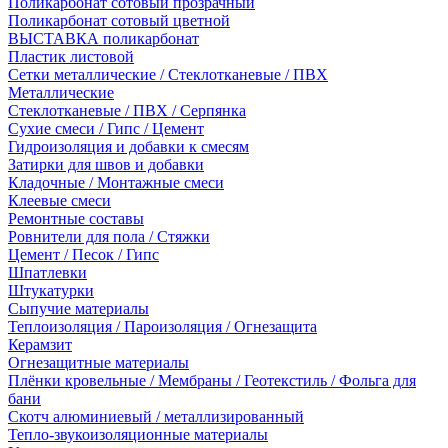
Поликарбонат сотовый прозрачный
Поликарбонат сотовый цветной
ВЫСТАВКА поликарбонат
Пластик листовой
Сетки металлические / Стеклотканевые / ПВХ
Металлические
Стеклотканевые / ПВХ / Серпянка
Сухие смеси / Гипс / Цемент
Гидроизоляция и добавки к смесям
Затирки для швов и добавки
Кладочные / Монтажные смеси
Клеевые смеси
Ремонтные составы
Ровнители для пола / Стяжки
Цемент / Песок / Гипс
Шпатлевки
Штукатурки
Сыпучие материалы
Теплоизоляция / Пароизоляция / Огнезащита
Керамзит
Огнезащитные материалы
Плёнки кровельные / Мембраны / Геотекстиль / Фольга для
бани
Скотч алюминиевый / металлизированный
Тепло-звукоизоляционные материалы