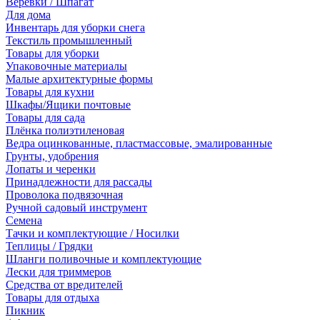
Веревки / Шпагат
Для дома
Инвентарь для уборки снега
Текстиль промышленный
Товары для уборки
Упаковочные материалы
Малые архитектурные формы
Товары для кухни
Шкафы/Ящики почтовые
Товары для сада
Плёнка полиэтиленовая
Ведра оцинкованные, пластмассовые, эмалированные
Грунты, удобрения
Лопаты и черенки
Принадлежности для рассады
Проволока подвязочная
Ручной садовый инструмент
Семена
Тачки и комплектующие / Носилки
Теплицы / Грядки
Шланги поливочные и комплектующие
Лески для триммеров
Средства от вредителей
Товары для отдыха
Пикник