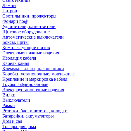
Светотехника
Лампы
Патрон
Светильники, прожекторы
Фонари no@
Удлинители, разветвители
Щитовое оборудование
Автоматические выключатели
Боксы, щиты
Комплектующие щитов
Электромонтажные изделия
Изоляция кабеля
Кабель-канал
Клеммы, гильзы, наконечники
Коробки установочные, монтажные
Крепление и маркировка кабеля
Трубы гофрированные
Электроустановочные изделия
Вилки
Выключатели
Рамки
Розетки, блоки розеток, колодки
Батарейки, аккумуляторы
Дом и сад
Товары для дома