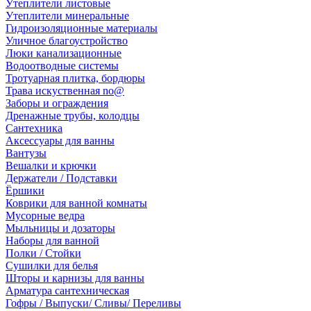
Утеплители листовые
Утеплители минеральные
Гидроизоляционные материалы
Уличное благоустройство
Люки канализационные
Водоотводные системы
Тротуарная плитка, бордюры
Трава искуственная no@
Заборы и ограждения
Дренажные трубы, колодцы
Сантехника
Аксессуары для ванны
Вантузы
Вешалки и крючки
Держатели / Подставки
Ёршики
Коврики для ванной комнаты
Мусорные ведра
Мыльницы и дозаторы
Наборы для ванной
Полки / Стойки
Сушилки для белья
Шторы и карнизы для ванны
Арматура сантехническая
Гофры / Выпуски/ Сливы/ Переливы