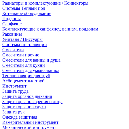
Радиаторы и комплектующие / Конвекторы
Системы Тёплый пол
Котельное оборудование
Поддоны
Санфаянс
Комплектующие к санфаянсу, ваннам, поддонам
Раковины
Унитазы / Писсуары
Системы инсталляции
Смесители
Смесители прочие
Смесители для ванны и душа
Смесители для кухни
Смесители для умывальника
Теплоизоляция для труб
Асбоцементные трубы
Инструмент
Защита труда
Защита органов дыхания
Защита органов зрения и лица
Защита органов слуха
Защита рук
Одежда защитная
Измерительный инструмент
Механический инструмент