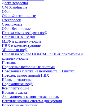
Доска террасная
CM Scandinavia
Обои
Обои Флизелиновые
Стеклообои
Стеклохолст
Обои Виниловые
Пленка самоклеящаяся no@
Панели ПВХ / МДФ
МДФ и комплектующие
ПВХ и комплектующие
3D панели no@
Панели на основе ГКЛ/СМЛ с ПВХ покрытием и
комплектующие
Потолок
Подвесные потолочные системы
Потолочная плитка из пенопласта / Плинтус
Потолок декоративный ПВХ
Шины потолочные
Подоконники no@
Комплектующие
Кровля и фасад
Алюминиевая композитная панель
Вентиляционная система для кровли
Водосточные системы