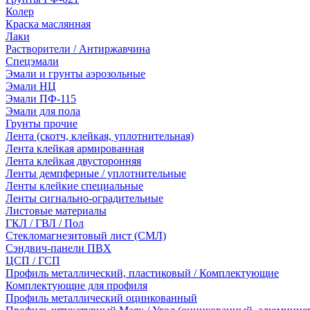
Колер
Краска маслянная
Лаки
Растворители / Антиржавчина
Спецэмали
Эмали и грунты аэрозольные
Эмали НЦ
Эмали ПФ-115
Эмали для пола
Грунты прочие
Лента (скотч, клейкая, уплотнительная)
Лента клейкая армированная
Лента клейкая двусторонняя
Ленты демпферные / уплотнительные
Ленты клейкие специальные
Ленты сигнально-оградительные
Листовые материалы
ГКЛ / ГВЛ / Пол
Стекломагнезитовый лист (СМЛ)
Сэндвич-панели ПВХ
ЦСП / ГСП
Профиль металлический, пластиковый / Комплектующие
Комплектующие для профиля
Профиль металлический оцинкованный