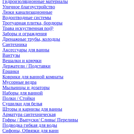
Гидроизоляционные материалы
Уличное благоустройство
Люки канализационные
Водоотводные системы
Тротуарная плитка, бордюры
Трава искуственная no@
Заборы и ограждения
Дренажные трубы, колодцы
Сантехника
Аксессуары для ванны
Вантузы
Вешалки и крючки
Держатели / Подставки
Ёршики
Коврики для ванной комнаты
Мусорные ведра
Мыльницы и дозаторы
Наборы для ванной
Полки / Стойки
Сушилки для белья
Шторы и карнизы для ванны
Арматура сантехническая
Гофры / Выпуски/ Сливы/ Переливы
Подводка гибкая для воды
Сифоны, Обвязки для ванн