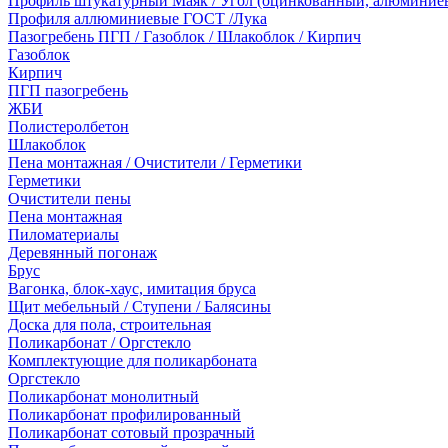
Профиль штукатурный Маяк / Угол (оцинкованный, алюминие
Профиля аллюминиевые ГОСТ /Лука
Пазогребень ПГП / Газоблок / Шлакоблок / Кирпич
Газоблок
Кирпич
ПГП пазогребень
ЖБИ
Полистеролбетон
Шлакоблок
Пена монтажная / Очистители / Герметики
Герметики
Очистители пены
Пена монтажная
Пиломатериалы
Деревянный погонаж
Брус
Вагонка, блок-хаус, имитация бруса
Щит мебельный / Ступени / Балясины
Доска для пола, строительная
Поликарбонат / Оргстекло
Комплектующие для поликарбоната
Оргстекло
Поликарбонат монолитный
Поликарбонат профилированный
Поликарбонат сотовый прозрачный