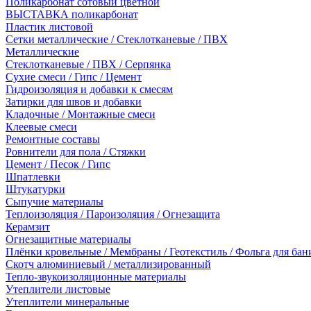
Поликарбонат сотовый цветной
ВЫСТАВКА поликарбонат
Пластик листовой
Сетки металлические / Стеклотканевые / ПВХ
Металлические
Стеклотканевые / ПВХ / Серпянка
Сухие смеси / Гипс / Цемент
Гидроизоляция и добавки к смесям
Затирки для швов и добавки
Кладочные / Монтажные смеси
Клеевые смеси
Ремонтные составы
Ровнители для пола / Стяжки
Цемент / Песок / Гипс
Шпатлевки
Штукатурки
Сыпучие материалы
Теплоизоляция / Пароизоляция / Огнезащита
Керамзит
Огнезащитные материалы
Плёнки кровельные / Мембраны / Геотекстиль / Фольга для бан
Скотч алюминиевый / металлизированный
Тепло-звукоизоляционные материалы
Утеплители листовые
Утеплители минеральные