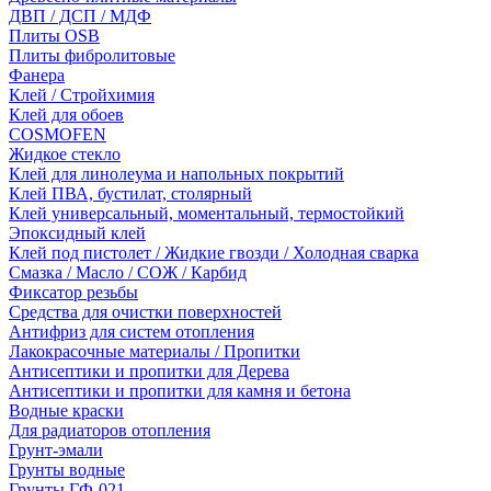
ДВП / ДСП / МДФ
Плиты OSB
Плиты фибролитовые
Фанера
Клей / Стройхимия
Клей для обоев
COSMOFEN
Жидкое стекло
Клей для линолеума и напольных покрытий
Клей ПВА, бустилат, столярный
Клей универсальный, моментальный, термостойкий
Эпоксидный клей
Клей под пистолет / Жидкие гвозди / Холодная сварка
Смазка / Масло / СОЖ / Карбид
Фиксатор резьбы
Средства для очистки поверхностей
Антифриз для систем отопления
Лакокрасочные материалы / Пропитки
Антисептики и пропитки для Дерева
Антисептики и пропитки для камня и бетона
Водные краски
Для радиаторов отопления
Грунт-эмали
Грунты водные
Грунты ГФ-021