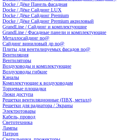
Docke / Дёке Панель фасадная
Docke / Дёке Сайдинг LUX
Docke / Дёке Сайдинг Premium
Docke / Дёке Сайдинг Premium акриловый
GrandLine / Сайдинг и комплектующие
GrandLine / Фасадные панели и комплектующие
Металлосайдинг no@
Сайдинг виниловый др no@
Плиты для вентилируемых фасадов no@
Вентиляция
Вентиляторы
Воздуховоды и комплектующие
Воздуховоды гибкие
Каналы
Комплектующие к воздуховодам
Торцевые площадки
Люки доступа
Решетки вентиляционные (ПВХ, металл)
Решетки для радиатора / Экраны
Электротовары
Кабель, провод
Светотехника
Лампы
Патрон
Светильники, прожекторы