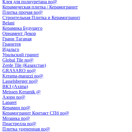
Клея для полиуретана no@
Керамическая плитка / Керамогранит
Плитка прочая no@
Строительная Плитка и Керамогранит
Belani
Керамика Будущего
Орнамент Декор
Грани Таганая
Гранитея
Идальго
Уральский гранит
Global Tile no@
Zerde Tile (Казахстан)
GRASARO no@
Kerama-marazzi no@
Lasselsberger no@
ВКЗ (Axima)
Meissen Keramik @
Азори no@
Laparet
Керамин no@
Керамогранит Контакт СПб no@
Мозаика no@
Пиастрелла no@
Плитка уцененная no@