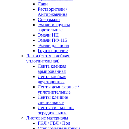
Лаки
Растворители /
Антиржавчина
Спецэмали
Эмали и грунты
аэрозольные
Эмали НЦ
Эмали ПФ-115
Эмали для пола
Грунты прочие
Лента (скотч, клейкая,
уплотнительная)
Лента клейкая
армированная
Лента клейкая
двусторонняя
Ленты демпферные /
уплотнительные
Ленты клейкие
специальные
Ленты сигнально-
оградительные
Листовые материалы
ГКЛ / ГВЛ / Пол
Стекломагнезитовый