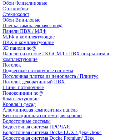
Обои Флизелиновые
Стеклообои
Стеклохолст
Обои Виниловые
Пленка самоклеящаяся no@
Панели ПВХ / МДФ
МДФ и комплектующие
ПВХ и комплектующие
3D панели no@
Панели на основе ГКЛ/СМЛ с ПВХ покрытием и
комплектующие
Потолок
Подвесные потолочные системы
Потолочная плитка из пенопласта / Плинтус
Потолок декоративный ПВХ
Шины потолочные
Подоконники no@
Комплектующие
Кровля и фасад
Алюминиевая композитная панель
Вентиляционная система для кровли
Водосточные системы
Водосточная система ПРОЧАЯ
Водосточная система Docke LUX / Дёке Люкс
Водосточная система Docke Premium/ Дёке