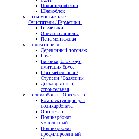
Полистеролбетон
Шлакоблок
Пена монтажная /
Очистители / Герметики
Герметики
Очистители пены
Пена монтажная
Пиломатериалы
Деревянный погонаж
Брус
Вагонка, блок-хаус,
имитация бруса
Щит мебельный /
Ступени / Балясины
Доска для пола,
строительная
Поликарбонат / Оргстекло
Комплектующие для
поликарбоната
Оргстекло
Поликарбонат
монолитный
Поликарбонат
профилированный