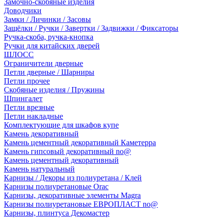
Замочно-скобяные изделия
Доводчики
Замки / Личинки / Засовы
Защёлки / Ручки / Завертки / Задвижки / Фиксаторы
Ручка-скоба, ручка-кнопка
Ручки для китайских дверей
ШЛОСС
Ограничители дверные
Петли дверные / Шарниры
Петли прочее
Скобяные изделия / Пружины
Шпингалет
Петли врезные
Петли накладные
Комплектующие для шкафов купе
Камень декоративный
Камень цементный декоративный Каметерра
Камень гипсовый декоративный no@
Камень цементный декоративный
Камень натуральный
Карнизы / Декоры из полиуретана / Клей
Карнизы полиуретановые Orac
Карнизы, декоративные элементы Magra
Карнизы полиуретановые ЕВРОПЛАСТ no@
Карнизы, плинтуса Декомастер