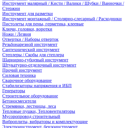
Инструмент малярный / Кисти / Валики / Шубки / Ванночки /
Стержни
Инструмент для разметки
Инструмент монтажный / Столярно-слесарный / Расходники
Пистолеты для пены, герметика, клеевые
Ключи, головки, воротки
Ножи / Лезвия
Отвертки / Наборы отверток
Резьбонарезной инструмент
Сантехнический инструмент
Степлеры / Скобы для степлера
Шарнирно-губцевый инструмент
Штукатурно-отделочный инструмент
Прочий инструмент
Силовая техника
Сварочное оборудование
Стабилизаторы напряжения и ИБП
Генераторы
Строительное оборудование
Бетоносмесители
Стремянки, лестницы, леса
Тепловые пушки, Тепловентиляторы
Мусоропровод строительный
Виброплиты, вибраторы и комплектующие
Электроинструмент, бензоинструмент