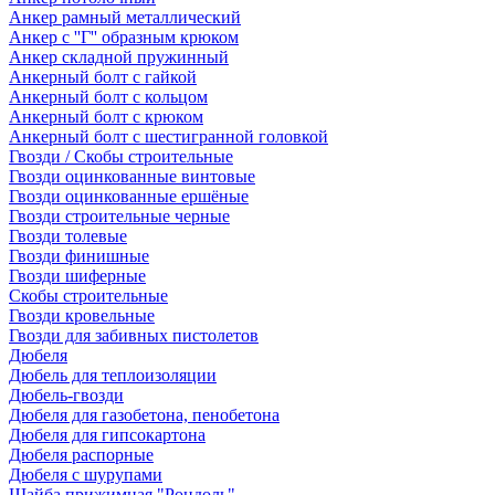
Анкер рамный металлический
Анкер с ''Г'' образным крюком
Анкер складной пружинный
Анкерный болт с гайкой
Анкерный болт с кольцом
Анкерный болт с крюком
Анкерный болт с шестигранной головкой
Гвозди / Скобы строительные
Гвозди оцинкованные винтовые
Гвозди оцинкованные ершёные
Гвозди строительные черные
Гвозди толевые
Гвозди финишные
Гвозди шиферные
Скобы строительные
Гвозди кровельные
Гвозди для забивных пистолетов
Дюбеля
Дюбель для теплоизоляции
Дюбель-гвозди
Дюбеля для газобетона, пенобетона
Дюбеля для гипсокартона
Дюбеля распорные
Дюбеля с шурупами
Шайба прижимная "Рондоль"