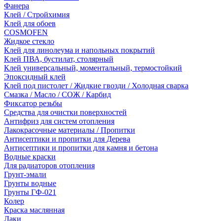
Фанера
Клей / Стройхимия
Клей для обоев
COSMOFEN
Жидкое стекло
Клей для линолеума и напольных покрытий
Клей ПВА, бустилат, столярный
Клей универсальный, моментальный, термостойкий
Эпоксидный клей
Клей под пистолет / Жидкие гвозди / Холодная сварка
Смазка / Масло / СОЖ / Карбид
Фиксатор резьбы
Средства для очистки поверхностей
Антифриз для систем отопления
Лакокрасочные материалы / Пропитки
Антисептики и пропитки для Дерева
Антисептики и пропитки для камня и бетона
Водные краски
Для радиаторов отопления
Грунт-эмали
Грунты водные
Грунты ГФ-021
Колер
Краска маслянная
Лаки