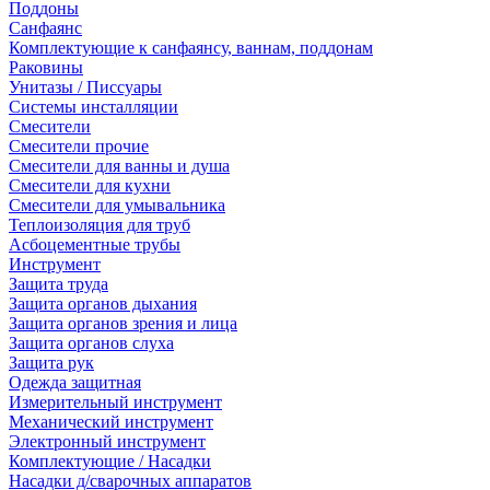
Поддоны
Санфаянс
Комплектующие к санфаянсу, ваннам, поддонам
Раковины
Унитазы / Писсуары
Системы инсталляции
Смесители
Смесители прочие
Смесители для ванны и душа
Смесители для кухни
Смесители для умывальника
Теплоизоляция для труб
Асбоцементные трубы
Инструмент
Защита труда
Защита органов дыхания
Защита органов зрения и лица
Защита органов слуха
Защита рук
Одежда защитная
Измерительный инструмент
Механический инструмент
Электронный инструмент
Комплектующие / Насадки
Насадки д/сварочных аппаратов