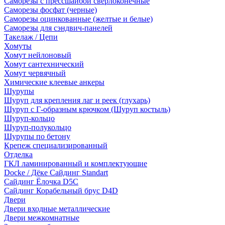
Саморезы с прессшайбой сверлоконечные
Саморезы фосфат (черные)
Саморезы оцинкованные (желтые и белые)
Саморезы для сэндвич-панелей
Такелаж / Цепи
Хомуты
Хомут нейлоновый
Хомут сантехнический
Хомут червячный
Химические клеевые анкеры
Шурупы
Шуруп для крепления лаг и реек (глухарь)
Шуруп с Г-образным крючком (Шуруп костыль)
Шуруп-кольцо
Шуруп-полукольцо
Шурупы по бетону
Крепеж специализированный
Отделка
ГКЛ ламинированный и комплектующие
Docke / Дёке Сайдинг Standart
Сайдинг Ёлочка D5C
Сайдинг Корабельный брус D4D
Двери
Двери входные металлические
Двери межкомнатные