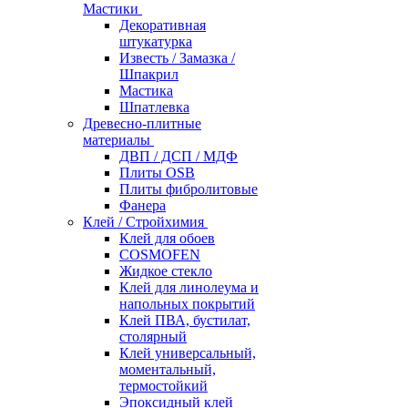
Мастики
Декоративная
штукатурка
Известь / Замазка /
Шпакрил
Мастика
Шпатлевка
Древесно-плитные
материалы
ДВП / ДСП / МДФ
Плиты OSB
Плиты фибролитовые
Фанера
Клей / Стройхимия
Клей для обоев
COSMOFEN
Жидкое стекло
Клей для линолеума и
напольных покрытий
Клей ПВА, бустилат,
столярный
Клей универсальный,
моментальный,
термостойкий
Эпоксидный клей