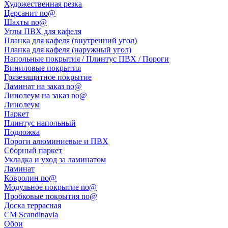
Художественная резка
Церсанит no@
Шахты no@
Углы ПВХ для кафеля
Планка для кафеля (внутренний угол)
Планка для кафеля (наружный угол)
Напольные покрытия / Плинтус ПВХ / Пороги
Виниловые покрытия
Грязезащитное покрытие
Ламинат на заказ no@
Линолеум на заказ no@
Линолеум
Паркет
Плинтус напольный
Подложка
Пороги алюминиевые и ПВХ
Сборный паркет
Укладка и уход за ламинатом
Ламинат
Ковролин no@
Модульное покрытие no@
Пробковые покрытия no@
Доска террасная
CM Scandinavia
Обои