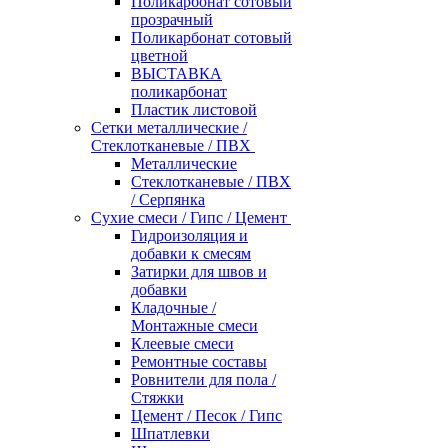
Поликарбонат сотовый
прозрачный
Поликарбонат сотовый
цветной
ВЫСТАВКА
поликарбонат
Пластик листовой
Сетки металлические /
Стеклотканевые / ПВХ
Металлические
Стеклотканевые / ПВХ
/ Серпянка
Сухие смеси / Гипс / Цемент
Гидроизоляция и
добавки к смесям
Затирки для швов и
добавки
Кладочные /
Монтажные смеси
Клеевые смеси
Ремонтные составы
Ровнители для пола /
Стяжки
Цемент / Песок / Гипс
Шпатлевки