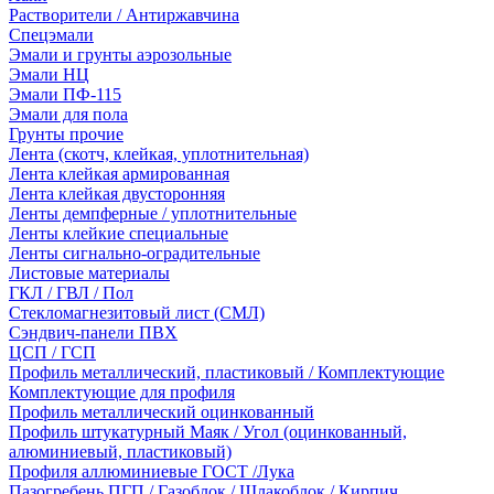
Растворители / Антиржавчина
Спецэмали
Эмали и грунты аэрозольные
Эмали НЦ
Эмали ПФ-115
Эмали для пола
Грунты прочие
Лента (скотч, клейкая, уплотнительная)
Лента клейкая армированная
Лента клейкая двусторонняя
Ленты демпферные / уплотнительные
Ленты клейкие специальные
Ленты сигнально-оградительные
Листовые материалы
ГКЛ / ГВЛ / Пол
Стекломагнезитовый лист (СМЛ)
Сэндвич-панели ПВХ
ЦСП / ГСП
Профиль металлический, пластиковый / Комплектующие
Комплектующие для профиля
Профиль металлический оцинкованный
Профиль штукатурный Маяк / Угол (оцинкованный,
алюминиевый, пластиковый)
Профиля аллюминиевые ГОСТ /Лука
Пазогребень ПГП / Газоблок / Шлакоблок / Кирпич