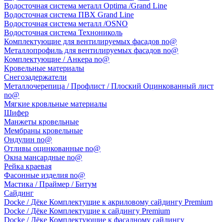
Водосточная система металл Optima /Grand Line
Водосточная система ПВХ Grand Line
Водосточная система металл /OSNO
Водосточная система Технониколь
Комплектующие для вентилируемых фасадов no@
Металлопрофиль для вентилируемых фасадов no@
Комплектующие / Анкера no@
Кровельные материалы
Снегозадержатели
Металлочерепица / Профлист / Плоский Оцинкованный лист
no@
Мягкие кровльные материалы
Шифер
Манжеты кровельные
Мембраны кровельные
Ондулин no@
Отливы оцинкованные no@
Окна мансардные no@
Рейка краевая
Фасонные изделия no@
Мастика / Праймер / Битум
Сайдинг
Docke / Дёке Комплектущие к акриловому сайдингу Premium
Docke / Дёке Комплектущие к сайдингу Premium
Docke / Дёке Комплектующие к фасадному сайдингу