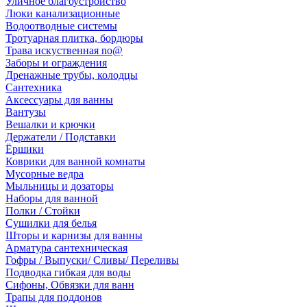
Уличное благоустройство
Люки канализационные
Водоотводные системы
Тротуарная плитка, бордюры
Трава искуственная no@
Заборы и ограждения
Дренажные трубы, колодцы
Сантехника
Аксессуары для ванны
Вантузы
Вешалки и крючки
Держатели / Подставки
Ёршики
Коврики для ванной комнаты
Мусорные ведра
Мыльницы и дозаторы
Наборы для ванной
Полки / Стойки
Сушилки для белья
Шторы и карнизы для ванны
Арматура сантехническая
Гофры / Выпуски/ Сливы/ Переливы
Подводка гибкая для воды
Сифоны, Обвязки для ванн
Трапы для поддонов