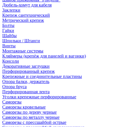
Дюбель-хомут для кабеля
Заклепки
Крепеж сантехнический
Метрический крепеж
Болты
Гайки
Шайбы
Шпильки / Штанги
Винты
Монтажные системы
Кляймеры (крепёж для панелей и вагонки)
Консоли
Декоративные заглушки
Перфорированный крепеж
Крепежные и соединительные пластины
Опора балки, держатель
Опора бруса
Перфорированная лента
Уголки крепежные перфорированные
Саморезы
Саморезы кровельные
Саморезы по дереву черные
Саморезы по металлу черные
Саморезы с прессшайбой острые