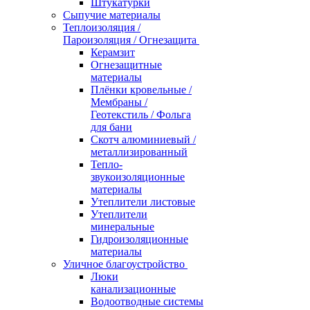
Штукатурки
Сыпучие материалы
Теплоизоляция /
Пароизоляция / Огнезащита
Керамзит
Огнезащитные
материалы
Плёнки кровельные /
Мембраны /
Геотекстиль / Фольга
для бани
Скотч алюминиевый /
металлизированный
Тепло-
звукоизоляционные
материалы
Утеплители листовые
Утеплители
минеральные
Гидроизоляционные
материалы
Уличное благоустройство
Люки
канализационные
Водоотводные системы