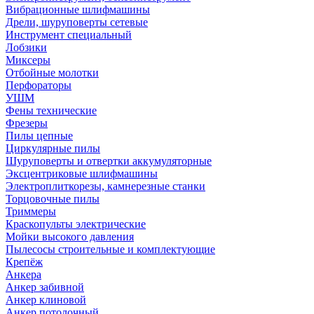
Вибрационные шлифмашины
Дрели, шуруповерты сетевые
Инструмент специальный
Лобзики
Миксеры
Отбойные молотки
Перфораторы
УШМ
Фены технические
Фрезеры
Пилы цепные
Циркулярные пилы
Шуруповерты и отвертки аккумуляторные
Эксцентриковые шлифмашины
Электроплиткорезы, камнерезные станки
Торцовочные пилы
Триммеры
Краскопульты электрические
Мойки высокого давления
Пылесосы строительные и комплектующие
Крепёж
Анкера
Анкер забивной
Анкер клиновой
Анкер потолочный