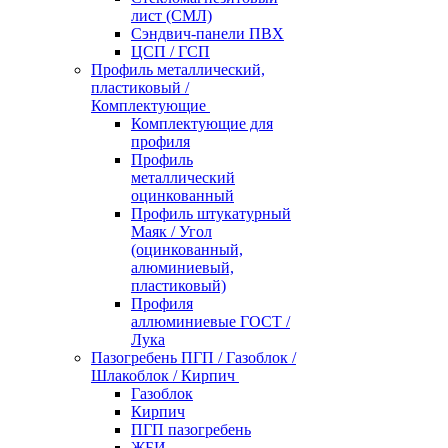
лист (СМЛ)
Сэндвич-панели ПВХ
ЦСП / ГСП
Профиль металлический,
пластиковый /
Комплектующие
Комплектующие для
профиля
Профиль
металлический
оцинкованный
Профиль штукатурный
Маяк / Угол
(оцинкованный,
алюминиевый,
пластиковый)
Профиля
аллюминиевые ГОСТ /
Лука
Пазогребень ПГП / Газоблок /
Шлакоблок / Кирпич
Газоблок
Кирпич
ПГП пазогребень
ЖБИ