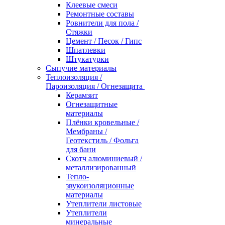
Клеевые смеси
Ремонтные составы
Ровнители для пола /
Стяжки
Цемент / Песок / Гипс
Шпатлевки
Штукатурки
Сыпучие материалы
Теплоизоляция /
Пароизоляция / Огнезащита
Керамзит
Огнезащитные
материалы
Плёнки кровельные /
Мембраны /
Геотекстиль / Фольга
для бани
Скотч алюминиевый /
металлизированный
Тепло-
звукоизоляционные
материалы
Утеплители листовые
Утеплители
минеральные