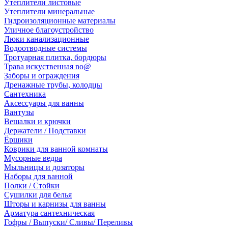
Утеплители листовые
Утеплители минеральные
Гидроизоляционные материалы
Уличное благоустройство
Люки канализационные
Водоотводные системы
Тротуарная плитка, бордюры
Трава искуственная no@
Заборы и ограждения
Дренажные трубы, колодцы
Сантехника
Аксессуары для ванны
Вантузы
Вешалки и крючки
Держатели / Подставки
Ёршики
Коврики для ванной комнаты
Мусорные ведра
Мыльницы и дозаторы
Наборы для ванной
Полки / Стойки
Сушилки для белья
Шторы и карнизы для ванны
Арматура сантехническая
Гофры / Выпуски/ Сливы/ Переливы