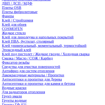
ДВП / ДСП / МДФ
Плиты OSB
Плиты фибролитовые
Фанера
Клей / Стройхимия
Клей для обоев
COSMOFEN
Жидкое стекло
Клей для линолеума и напольных покрытий
Клей ПВА, бустилат, столярный
Клей универсальный, моментальный, термостойкий
Эпоксидный клей
Клей под пистолет / Жидкие гвозди / Холодная сварка
Смазка / Масло / СОЖ / Карбид
Фиксатор резьбы
Средства для очистки поверхностей
Антифриз для систем отопления
Лакокрасочные материалы / Пропитки
Антисептики и пропитки для Дерева
Антисептики и пропитки для камня и бетона
Водные краски
Для радиаторов отопления
Грунт-эмали
Грунты водные
Грунты ГФ-021