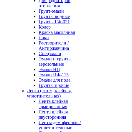
Для радиаторов
отопления
Грунт-эмали
Грунты водные
Грунты ГФ-021
Колер
Краска маслянная
Лаки
Растворители /
Антиржавчина
Спецэмали
Эмали и грунты
аэрозольные
Эмали НЦ
Эмали ПФ-115
Эмали для пола
Грунты прочие
Лента (скотч, клейкая,
уплотнительная)
Лента клейкая
армированная
Лента клейкая
двусторонняя
Ленты демпферные /
уплотнительные