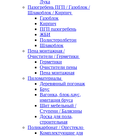
Лука
Пазогребень ПГП / Газоблок /
Шлакоблок / Кирпич
Газоблок
Кирпич
ПГП пазогребень
ЖБИ
Полистеролбетон
Шлакоблок
Пена монтажная /
Очистители / Герметики
Герметики
Очистители пены
Пена монтажная
Пиломатериалы
Деревянный погонаж
Брус
Вагонка, блок-хаус,
имитация бруса
Щит мебельный /
Ступени / Балясины
Доска для пола,
строительная
Поликарбонат / Оргстекло
Комплектующие для