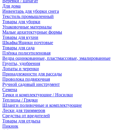
Веревки / Шпагат
Для дома
Инвентарь для уборки снега
Текстиль промышленный
Товары для уборки
Упаковочные материалы
Малые архитектурные формы
Товары для кухни
Шкафы/Ящики почтовые
Товары для сада
Плёнка полиэтиленовая
Ведра оцинкованные, пластмассовые, эмалированные
Грунты, удобрения
Лопаты и черенки
Принадлежности для рассады
Проволока подвязочная
Ручной садовый инструмент
Семена
Тачки и комплектующие / Носилки
Теплицы / Грядки
Шланги поливочные и комплектующие
Лески для триммеров
Средства от вредителей
Товары для отдыха
Пикник