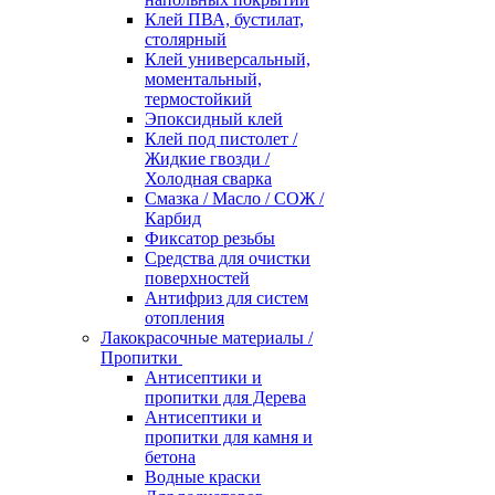
Клей ПВА, бустилат,
столярный
Клей универсальный,
моментальный,
термостойкий
Эпоксидный клей
Клей под пистолет /
Жидкие гвозди /
Холодная сварка
Смазка / Масло / СОЖ /
Карбид
Фиксатор резьбы
Средства для очистки
поверхностей
Антифриз для систем
отопления
Лакокрасочные материалы /
Пропитки
Антисептики и
пропитки для Дерева
Антисептики и
пропитки для камня и
бетона
Водные краски