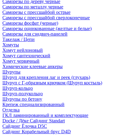
Саморезы по дереву черные
Саморезы по металлу черные
Саморезы с прессшайбой острые
Саморезы с прессшайбой сверлоконечные
Саморезы фосфат (черные)
Саморезы оцинкованные (желтые и белые)
Саморезы для сэндвич-панелей
Такелаж / Цепи
Хомуты
Хомут нейлоновый
Хомут сантехнический
Хомут червячный
Химические клеевые анкеры
Шурупы
Шуруп для крепления лаг и реек (глухарь)
Шуруп с Г-образным крючком (Шуруп костыль)
Шуруп-кольцо
Шуруп-полукольцо
Шурупы по бетону
Крепеж специализированный
Отделка
ГКЛ ламинированный и комплектующие
Docke / Дёке Сайдинг Standart
Сайдинг Ёлочка D5C
Сайдинг Корабельный брус D4D