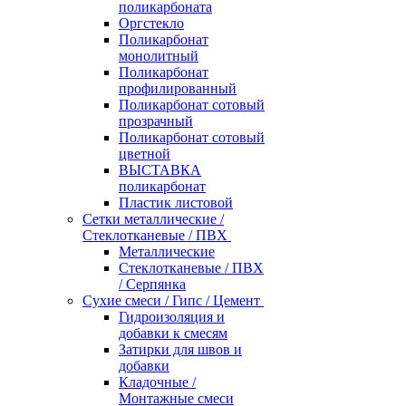
поликарбоната
Оргстекло
Поликарбонат
монолитный
Поликарбонат
профилированный
Поликарбонат сотовый
прозрачный
Поликарбонат сотовый
цветной
ВЫСТАВКА
поликарбонат
Пластик листовой
Сетки металлические /
Стеклотканевые / ПВХ
Металлические
Стеклотканевые / ПВХ
/ Серпянка
Сухие смеси / Гипс / Цемент
Гидроизоляция и
добавки к смесям
Затирки для швов и
добавки
Кладочные /
Монтажные смеси