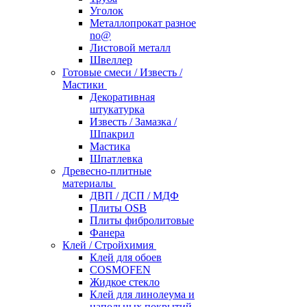
Уголок
Металлопрокат разное
no@
Листовой металл
Швеллер
Готовые смеси / Известь /
Мастики
Декоративная
штукатурка
Известь / Замазка /
Шпакрил
Мастика
Шпатлевка
Древесно-плитные
материалы
ДВП / ДСП / МДФ
Плиты OSB
Плиты фибролитовые
Фанера
Клей / Стройхимия
Клей для обоев
COSMOFEN
Жидкое стекло
Клей для линолеума и
напольных покрытий