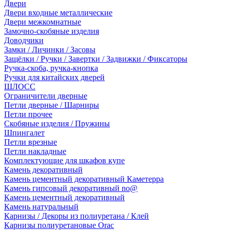
Двери
Двери входные металлические
Двери межкомнатные
Замочно-скобяные изделия
Доводчики
Замки / Личинки / Засовы
Защёлки / Ручки / Завертки / Задвижки / Фиксаторы
Ручка-скоба, ручка-кнопка
Ручки для китайских дверей
ШЛОСС
Ограничители дверные
Петли дверные / Шарниры
Петли прочее
Скобяные изделия / Пружины
Шпингалет
Петли врезные
Петли накладные
Комплектующие для шкафов купе
Камень декоративный
Камень цементный декоративный Каметерра
Камень гипсовый декоративный no@
Камень цементный декоративный
Камень натуральный
Карнизы / Декоры из полиуретана / Клей
Карнизы полиуретановые Orac