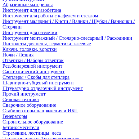
Абразивные материалы
Инструмент для газобетона
Инструмент для работы с кафелем и стеклом
Инструмент малярный / Кисти / Валики / Шубки / Ванночки /
Стержни
Инструмент для разметки
Инструмент монтажный / Столярно-слесарный / Расходники
Пистолеты для пены, герметика, клеевые
Ключи, головки, воротки
Ножи / Лезвия
Отвертки / Наборы отверток
Резьбонарезной инструмент
Сантехнический инструмент
Степлеры / Скобы для степлера
Шарнирно-губцевый инструмент
Штукатурно-отделочный инструмент
Прочий инструмент
Силовая техника
Сварочное оборудование
Стабилизаторы напряжения и ИБП
Генераторы
Строительное оборудование
Бетоносмесители
Стремянки, лестницы, леса
Тепловые пушки, Тепловентиляторы