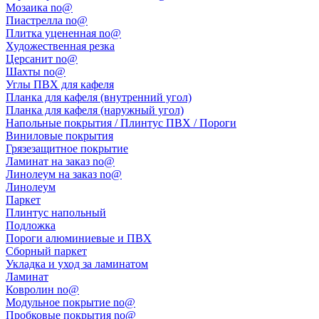
Мозаика no@
Пиастрелла no@
Плитка уцененная no@
Художественная резка
Церсанит no@
Шахты no@
Углы ПВХ для кафеля
Планка для кафеля (внутренний угол)
Планка для кафеля (наружный угол)
Напольные покрытия / Плинтус ПВХ / Пороги
Виниловые покрытия
Грязезащитное покрытие
Ламинат на заказ no@
Линолеум на заказ no@
Линолеум
Паркет
Плинтус напольный
Подложка
Пороги алюминиевые и ПВХ
Сборный паркет
Укладка и уход за ламинатом
Ламинат
Ковролин no@
Модульное покрытие no@
Пробковые покрытия no@