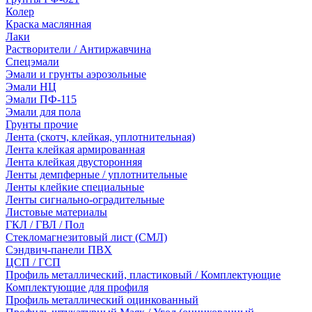
Колер
Краска маслянная
Лаки
Растворители / Антиржавчина
Спецэмали
Эмали и грунты аэрозольные
Эмали НЦ
Эмали ПФ-115
Эмали для пола
Грунты прочие
Лента (скотч, клейкая, уплотнительная)
Лента клейкая армированная
Лента клейкая двусторонняя
Ленты демпферные / уплотнительные
Ленты клейкие специальные
Ленты сигнально-оградительные
Листовые материалы
ГКЛ / ГВЛ / Пол
Стекломагнезитовый лист (СМЛ)
Сэндвич-панели ПВХ
ЦСП / ГСП
Профиль металлический, пластиковый / Комплектующие
Комплектующие для профиля
Профиль металлический оцинкованный