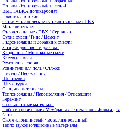
Поликарбонат сотовый прозрачный
Поликарбонат сотовый цветной
ВЫСТАВКА поликарбонат
Пластик листовой
Сетки металлические / Стеклотканевые / ПВХ
Металлические
Стеклотканевые / ПВХ / Серпянка
Сухие смеси / Гипс / Цемент
Гидроизоляция и добавки к смесям
Затирки для швов и добавки
Кладочные / Монтажные смеси
Клеевые смеси
Ремонтные составы
Ровнители для пола / Стяжки
Цемент / Песок / Гипс
Шпатлевки
Штукатурки
Сыпучие материалы
Теплоизоляция / Пароизоляция / Огнезащита
Керамзит
Огнезащитные материалы
Плёнки кровельные / Мембраны / Геотекстиль / Фольга для
бани
Скотч алюминиевый / металлизированный
Тепло-звукоизоляционные материалы