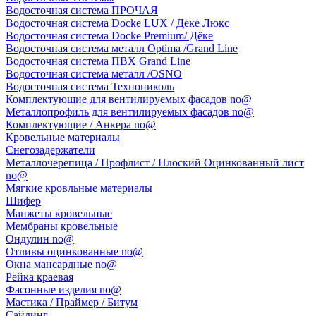
Водосточная система ПРОЧАЯ
Водосточная система Docke LUX / Дёке Люкс
Водосточная система Docke Premium/ Дёке
Водосточная система металл Optima /Grand Line
Водосточная система ПВХ Grand Line
Водосточная система металл /OSNO
Водосточная система Технониколь
Комплектующие для вентилируемых фасадов no@
Металлопрофиль для вентилируемых фасадов no@
Комплектующие / Анкера no@
Кровельные материалы
Снегозадержатели
Металлочерепица / Профлист / Плоский Оцинкованный лист
no@
Мягкие кровльные материалы
Шифер
Манжеты кровельные
Мембраны кровельные
Ондулин no@
Отливы оцинкованные no@
Окна мансардные no@
Рейка краевая
Фасонные изделия no@
Мастика / Праймер / Битум
Сайдинг