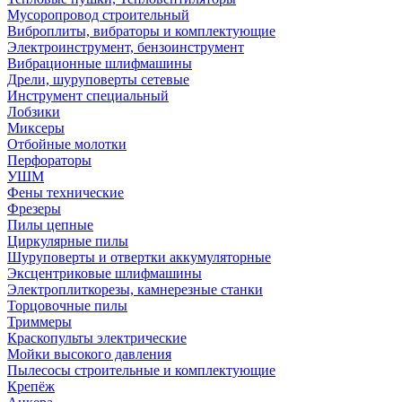
Мусоропровод строительный
Виброплиты, вибраторы и комплектующие
Электроинструмент, бензоинструмент
Вибрационные шлифмашины
Дрели, шуруповерты сетевые
Инструмент специальный
Лобзики
Миксеры
Отбойные молотки
Перфораторы
УШМ
Фены технические
Фрезеры
Пилы цепные
Циркулярные пилы
Шуруповерты и отвертки аккумуляторные
Эксцентриковые шлифмашины
Электроплиткорезы, камнерезные станки
Торцовочные пилы
Триммеры
Краскопульты электрические
Мойки высокого давления
Пылесосы строительные и комплектующие
Крепёж