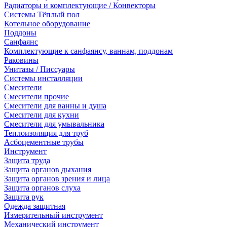
Радиаторы и комплектующие / Конвекторы
Системы Тёплый пол
Котельное оборудование
Поддоны
Санфаянс
Комплектующие к санфаянсу, ваннам, поддонам
Раковины
Унитазы / Писсуары
Системы инсталляции
Смесители
Смесители прочие
Смесители для ванны и душа
Смесители для кухни
Смесители для умывальника
Теплоизоляция для труб
Асбоцементные трубы
Инструмент
Защита труда
Защита органов дыхания
Защита органов зрения и лица
Защита органов слуха
Защита рук
Одежда защитная
Измерительный инструмент
Механический инструмент