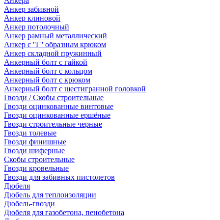
Анкера
Анкер забивной
Анкер клиновой
Анкер потолочный
Анкер рамный металлический
Анкер с ''Г'' образным крюком
Анкер складной пружинный
Анкерный болт с гайкой
Анкерный болт с кольцом
Анкерный болт с крюком
Анкерный болт с шестигранной головкой
Гвозди / Скобы строительные
Гвозди оцинкованные винтовые
Гвозди оцинкованные ершёные
Гвозди строительные черные
Гвозди толевые
Гвозди финишные
Гвозди шиферные
Скобы строительные
Гвозди кровельные
Гвозди для забивных пистолетов
Дюбеля
Дюбель для теплоизоляции
Дюбель-гвозди
Дюбеля для газобетона, пенобетона