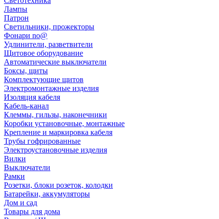
Светотехника
Лампы
Патрон
Светильники, прожекторы
Фонари no@
Удлинители, разветвители
Щитовое оборудование
Автоматические выключатели
Боксы, щиты
Комплектующие щитов
Электромонтажные изделия
Изоляция кабеля
Кабель-канал
Клеммы, гильзы, наконечники
Коробки установочные, монтажные
Крепление и маркировка кабеля
Трубы гофрированные
Электроустановочные изделия
Вилки
Выключатели
Рамки
Розетки, блоки розеток, колодки
Батарейки, аккумуляторы
Дом и сад
Товары для дома