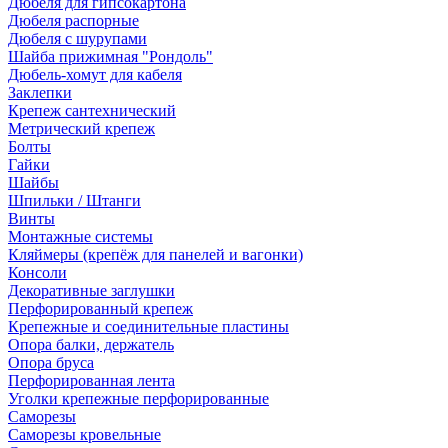
Дюбеля для гипсокартона
Дюбеля распорные
Дюбеля с шурупами
Шайба прижимная "Рондоль"
Дюбель-хомут для кабеля
Заклепки
Крепеж сантехнический
Метрический крепеж
Болты
Гайки
Шайбы
Шпильки / Штанги
Винты
Монтажные системы
Кляймеры (крепёж для панелей и вагонки)
Консоли
Декоративные заглушки
Перфорированный крепеж
Крепежные и соединительные пластины
Опора балки, держатель
Опора бруса
Перфорированная лента
Уголки крепежные перфорированные
Саморезы
Саморезы кровельные