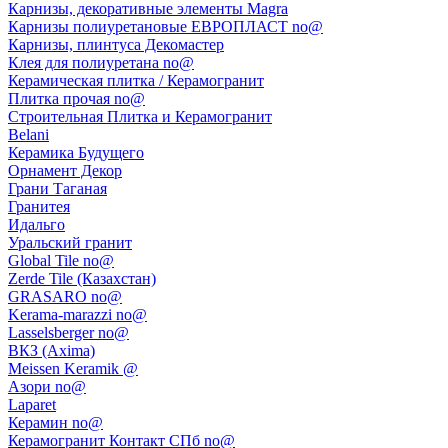
Карнизы, декоративные элементы Magra
Карнизы полиуретановые ЕВРОПЛАСТ no@
Карнизы, плинтуса Декомастер
Клея для полиуретана no@
Керамическая плитка / Керамогранит
Плитка прочая no@
Строительная Плитка и Керамогранит
Belani
Керамика Будущего
Орнамент Декор
Грани Таганая
Гранитея
Идальго
Уральский гранит
Global Tile no@
Zerde Tile (Казахстан)
GRASARO no@
Kerama-marazzi no@
Lasselsberger no@
ВКЗ (Axima)
Meissen Keramik @
Азори no@
Laparet
Керамин no@
Керамогранит Контакт СПб no@