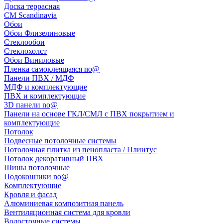
Доска террасная
CM Scandinavia
Обои
Обои Флизелиновые
Стеклообои
Стеклохолст
Обои Виниловые
Пленка самоклеящаяся no@
Панели ПВХ / МДФ
МДФ и комплектующие
ПВХ и комплектующие
3D панели no@
Панели на основе ГКЛ/СМЛ с ПВХ покрытием и
комплектующие
Потолок
Подвесные потолочные системы
Потолочная плитка из пенопласта / Плинтус
Потолок декоративный ПВХ
Шины потолочные
Подоконники no@
Комплектующие
Кровля и фасад
Алюминиевая композитная панель
Вентиляционная система для кровли
Водосточные системы