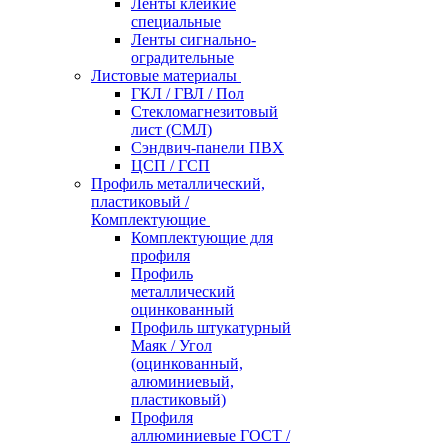
Ленты клейкие
специальные
Ленты сигнально-
оградительные
Листовые материалы
ГКЛ / ГВЛ / Пол
Стекломагнезитовый
лист (СМЛ)
Сэндвич-панели ПВХ
ЦСП / ГСП
Профиль металлический,
пластиковый /
Комплектующие
Комплектующие для
профиля
Профиль
металлический
оцинкованный
Профиль штукатурный
Маяк / Угол
(оцинкованный,
алюминиевый,
пластиковый)
Профиля
аллюминиевые ГОСТ /