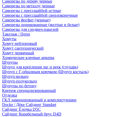
Саморезы по дереву черные
Саморезы по металлу черные
Саморезы с прессшайбой острые
Саморезы с прессшайбой сверлоконечные
Саморезы фосфат (черные)
Саморезы оцинкованные (желтые и белые)
Саморезы для сэндвич-панелей
Такелаж / Цепи
Хомуты
Хомут нейлоновый
Хомут сантехнический
Хомут червячный
Химические клеевые анкеры
Шурупы
Шуруп для крепления лаг и реек (глухарь)
Шуруп с Г-образным крючком (Шуруп костыль)
Шуруп-кольцо
Шуруп-полукольцо
Шурупы по бетону
Крепеж специализированный
Отделка
ГКЛ ламинированный и комплектующие
Docke / Дёке Сайдинг Standart
Сайдинг Ёлочка D5C
Сайдинг Корабельный брус D4D