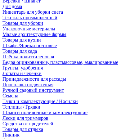
Веревки / Шпагат
Для дома
Инвентарь для уборки снега
Текстиль промышленный
Товары для уборки
Упаковочные материалы
Малые архитектурные формы
Товары для кухни
Шкафы/Ящики почтовые
Товары для сада
Плёнка полиэтиленовая
Ведра оцинкованные, пластмассовые, эмалированные
Грунты, удобрения
Лопаты и черенки
Принадлежности для рассады
Проволока подвязочная
Ручной садовый инструмент
Семена
Тачки и комплектующие / Носилки
Теплицы / Грядки
Шланги поливочные и комплектующие
Лески для триммеров
Средства от вредителей
Товары для отдыха
Пикник