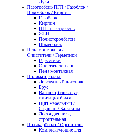
Лука
Пазогребень ПГП / Газоблок /
Шлакоблок / Кирпич
Газоблок
Кирпич
ПГП пазогребень
ЖБИ
Полистеролбетон
Шлакоблок
Пена монтажная /
Очистители / Герметики
Герметики
Очистители пены
Пена монтажная
Пиломатериалы
Деревянный погонаж
Брус
Вагонка, блок-хаус,
имитация бруса
Щит мебельный /
Ступени / Балясины
Доска для пола,
строительная
Поликарбонат / Оргстекло
Комплектующие для