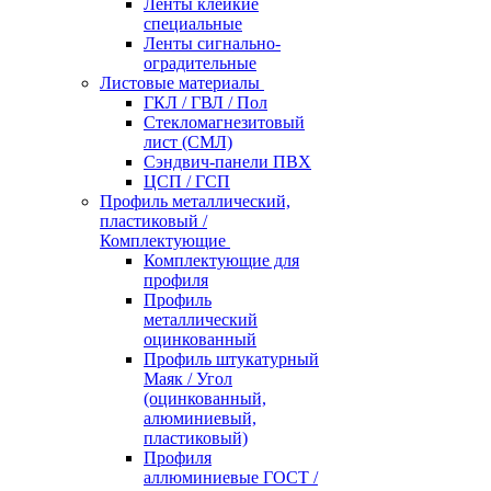
Ленты клейкие
специальные
Ленты сигнально-
оградительные
Листовые материалы
ГКЛ / ГВЛ / Пол
Стекломагнезитовый
лист (СМЛ)
Сэндвич-панели ПВХ
ЦСП / ГСП
Профиль металлический,
пластиковый /
Комплектующие
Комплектующие для
профиля
Профиль
металлический
оцинкованный
Профиль штукатурный
Маяк / Угол
(оцинкованный,
алюминиевый,
пластиковый)
Профиля
аллюминиевые ГОСТ /