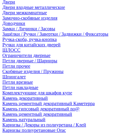
Двери
Двери входные металлические
Двери межкомнатные
Замочно-скобяные изделия
Доводчики
Замки / Личинки / Засовы
Защёлки / Ручки / Завертки / Задвижки / Фиксаторы
Ручка-скоба, ручка-кнопка
Ручки для китайских дверей
ШЛОСС
Ограничители дверные
Петли дверные / Шарниры
Петли прочее
Скобяные изделия / Пружины
Шпингалет
Петли врезные
Петли накладные
Комплектующие для шкафов купе
Камень декоративный
Камень цементный декоративный Каметерра
Камень гипсовый декоративный no@
Камень цементный декоративный
Камень натуральный
Карнизы / Декоры из полиуретана / Клей
Карнизы полиуретановые Orac