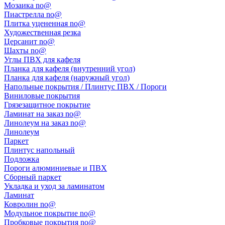
Мозаика no@
Пиастрелла no@
Плитка уцененная no@
Художественная резка
Церсанит no@
Шахты no@
Углы ПВХ для кафеля
Планка для кафеля (внутренний угол)
Планка для кафеля (наружный угол)
Напольные покрытия / Плинтус ПВХ / Пороги
Виниловые покрытия
Грязезащитное покрытие
Ламинат на заказ no@
Линолеум на заказ no@
Линолеум
Паркет
Плинтус напольный
Подложка
Пороги алюминиевые и ПВХ
Сборный паркет
Укладка и уход за ламинатом
Ламинат
Ковролин no@
Модульное покрытие no@
Пробковые покрытия no@