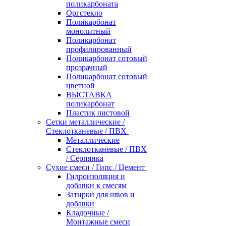
поликарбоната
Оргстекло
Поликарбонат
монолитный
Поликарбонат
профилированный
Поликарбонат сотовый
прозрачный
Поликарбонат сотовый
цветной
ВЫСТАВКА
поликарбонат
Пластик листовой
Сетки металлические /
Стеклотканевые / ПВХ
Металлические
Стеклотканевые / ПВХ
/ Серпянка
Сухие смеси / Гипс / Цемент
Гидроизоляция и
добавки к смесям
Затирки для швов и
добавки
Кладочные /
Монтажные смеси