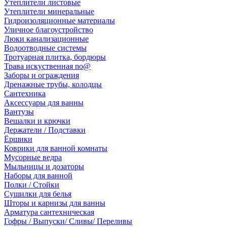
Утеплители листовые
Утеплители минеральные
Гидроизоляционные материалы
Уличное благоустройство
Люки канализационные
Водоотводные системы
Тротуарная плитка, бордюры
Трава искуственная no@
Заборы и ограждения
Дренажные трубы, колодцы
Сантехника
Аксессуары для ванны
Вантузы
Вешалки и крючки
Держатели / Подставки
Ёршики
Коврики для ванной комнаты
Мусорные ведра
Мыльницы и дозаторы
Наборы для ванной
Полки / Стойки
Сушилки для белья
Шторы и карнизы для ванны
Арматура сантехническая
Гофры / Выпуски/ Сливы/ Переливы