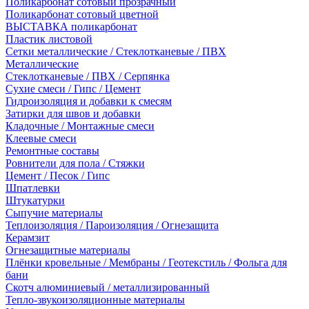
Поликарбонат сотовый прозрачный
Поликарбонат сотовый цветной
ВЫСТАВКА поликарбонат
Пластик листовой
Сетки металлические / Стеклотканевые / ПВХ
Металлические
Стеклотканевые / ПВХ / Серпянка
Сухие смеси / Гипс / Цемент
Гидроизоляция и добавки к смесям
Затирки для швов и добавки
Кладочные / Монтажные смеси
Клеевые смеси
Ремонтные составы
Ровнители для пола / Стяжки
Цемент / Песок / Гипс
Шпатлевки
Штукатурки
Сыпучие материалы
Теплоизоляция / Пароизоляция / Огнезащита
Керамзит
Огнезащитные материалы
Плёнки кровельные / Мембраны / Геотекстиль / Фольга для
бани
Скотч алюминиевый / металлизированный
Тепло-звукоизоляционные материалы