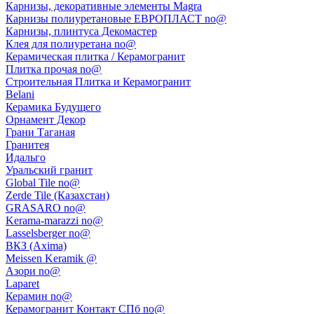
Карнизы, декоративные элементы Magra
Карнизы полиуретановые ЕВРОПЛАСТ no@
Карнизы, плинтуса Декомастер
Клея для полиуретана no@
Керамическая плитка / Керамогранит
Плитка прочая no@
Строительная Плитка и Керамогранит
Belani
Керамика Будущего
Орнамент Декор
Грани Таганая
Гранитея
Идальго
Уральский гранит
Global Tile no@
Zerde Tile (Казахстан)
GRASARO no@
Kerama-marazzi no@
Lasselsberger no@
ВКЗ (Axima)
Meissen Keramik @
Азори no@
Laparet
Керамин no@
Керамогранит Контакт СПб no@