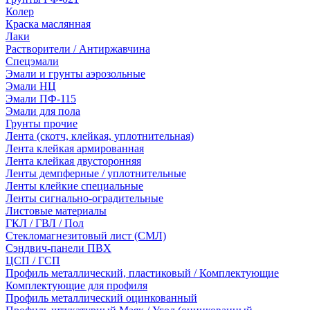
Колер
Краска маслянная
Лаки
Растворители / Антиржавчина
Спецэмали
Эмали и грунты аэрозольные
Эмали НЦ
Эмали ПФ-115
Эмали для пола
Грунты прочие
Лента (скотч, клейкая, уплотнительная)
Лента клейкая армированная
Лента клейкая двусторонняя
Ленты демпферные / уплотнительные
Ленты клейкие специальные
Ленты сигнально-оградительные
Листовые материалы
ГКЛ / ГВЛ / Пол
Стекломагнезитовый лист (СМЛ)
Сэндвич-панели ПВХ
ЦСП / ГСП
Профиль металлический, пластиковый / Комплектующие
Комплектующие для профиля
Профиль металлический оцинкованный