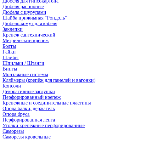
Дюбеля для гипсокартона
Дюбеля распорные
Дюбеля с шурупами
Шайба прижимная "Рондоль"
Дюбель-хомут для кабеля
Заклепки
Крепеж сантехнический
Метрический крепеж
Болты
Гайки
Шайбы
Шпильки / Штанги
Винты
Монтажные системы
Кляймеры (крепёж для панелей и вагонки)
Консоли
Декоративные заглушки
Перфорированный крепеж
Крепежные и соединительные пластины
Опора балки, держатель
Опора бруса
Перфорированная лента
Уголки крепежные перфорированные
Саморезы
Саморезы кровельные