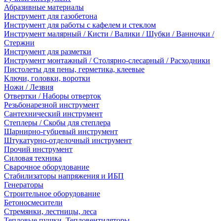
Абразивные материалы
Инструмент для газобетона
Инструмент для работы с кафелем и стеклом
Инструмент малярный / Кисти / Валики / Шубки / Ванночки /
Стержни
Инструмент для разметки
Инструмент монтажный / Столярно-слесарный / Расходники
Пистолеты для пены, герметика, клеевые
Ключи, головки, воротки
Ножи / Лезвия
Отвертки / Наборы отверток
Резьбонарезной инструмент
Сантехнический инструмент
Степлеры / Скобы для степлера
Шарнирно-губцевый инструмент
Штукатурно-отделочный инструмент
Прочий инструмент
Силовая техника
Сварочное оборудование
Стабилизаторы напряжения и ИБП
Генераторы
Строительное оборудование
Бетоносмесители
Стремянки, лестницы, леса
Тепловые пушки, Тепловентиляторы