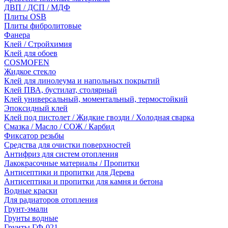
ДВП / ДСП / МДФ
Плиты OSB
Плиты фибролитовые
Фанера
Клей / Стройхимия
Клей для обоев
COSMOFEN
Жидкое стекло
Клей для линолеума и напольных покрытий
Клей ПВА, бустилат, столярный
Клей универсальный, моментальный, термостойкий
Эпоксидный клей
Клей под пистолет / Жидкие гвозди / Холодная сварка
Смазка / Масло / СОЖ / Карбид
Фиксатор резьбы
Средства для очистки поверхностей
Антифриз для систем отопления
Лакокрасочные материалы / Пропитки
Антисептики и пропитки для Дерева
Антисептики и пропитки для камня и бетона
Водные краски
Для радиаторов отопления
Грунт-эмали
Грунты водные
Грунты ГФ-021