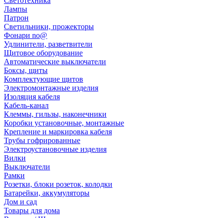
Светотехника
Лампы
Патрон
Светильники, прожекторы
Фонари no@
Удлинители, разветвители
Щитовое оборудование
Автоматические выключатели
Боксы, щиты
Комплектующие щитов
Электромонтажные изделия
Изоляция кабеля
Кабель-канал
Клеммы, гильзы, наконечники
Коробки установочные, монтажные
Крепление и маркировка кабеля
Трубы гофрированные
Электроустановочные изделия
Вилки
Выключатели
Рамки
Розетки, блоки розеток, колодки
Батарейки, аккумуляторы
Дом и сад
Товары для дома