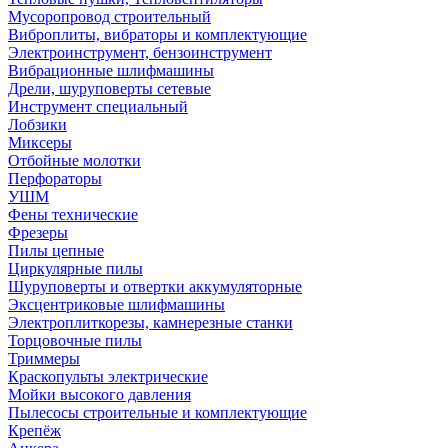
Мусоропровод строительный
Виброплиты, вибраторы и комплектующие
Электроинструмент, бензоинструмент
Вибрационные шлифмашины
Дрели, шуруповерты сетевые
Инструмент специальный
Лобзики
Миксеры
Отбойные молотки
Перфораторы
УШМ
Фены технические
Фрезеры
Пилы цепные
Циркулярные пилы
Шуруповерты и отвертки аккумуляторные
Эксцентриковые шлифмашины
Электроплиткорезы, камнерезные станки
Торцовочные пилы
Триммеры
Краскопульты электрические
Мойки высокого давления
Пылесосы строительные и комплектующие
Крепёж