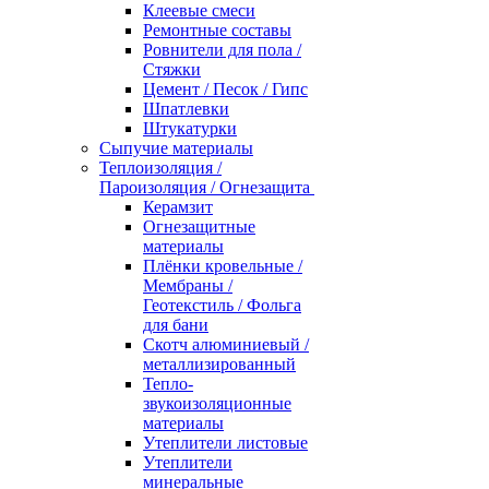
Клеевые смеси
Ремонтные составы
Ровнители для пола /
Стяжки
Цемент / Песок / Гипс
Шпатлевки
Штукатурки
Сыпучие материалы
Теплоизоляция /
Пароизоляция / Огнезащита
Керамзит
Огнезащитные
материалы
Плёнки кровельные /
Мембраны /
Геотекстиль / Фольга
для бани
Скотч алюминиевый /
металлизированный
Тепло-
звукоизоляционные
материалы
Утеплители листовые
Утеплители
минеральные