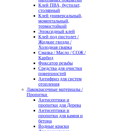
Клей ПВА, бустилат,
столярный
Клей универсальный,
моментальный,
термостойкий
Эпоксидный клей
Клей под пистолет /
Жидкие гвозди /
Холодная сварка
Смазка / Масло / СОЖ /
Карбид
Фиксатор резьбы
Средства для очистки
поверхностей
Антифриз для систем
отопления
Лакокрасочные материалы /
Пропитки
Антисептики и
пропитки для Дерева
Антисептики и
пропитки для камня и
бетона
Водные краски