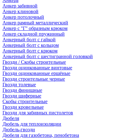
Анкера
Анкер забивной
Анкер клиновой
Анкер потолочный
Анкер рамный металлический
Анкер с ''Г'' образным крюком
Анкер складной пружинный
Анкерный болт с гайкой
Анкерный болт с кольцом
Анкерный болт с крюком
Анкерный болт с шестигранной головкой
Гвозди / Скобы строительные
Гвозди оцинкованные винтовые
Гвозди оцинкованные ершёные
Гвозди строительные черные
Гвозди толевые
Гвозди финишные
Гвозди шиферные
Скобы строительные
Гвозди кровельные
Гвозди для забивных пистолетов
Дюбеля
Дюбель для теплоизоляции
Дюбель-гвозди
Дюбеля для газобетона, пенобетона