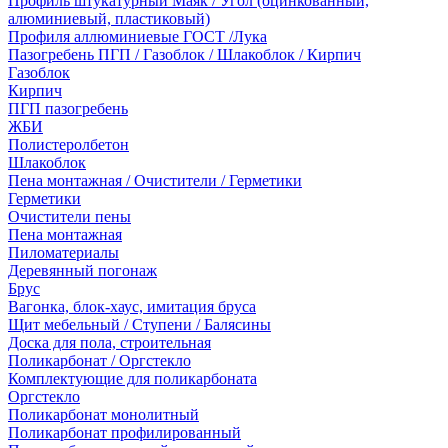
Профиль штукатурный Маяк / Угол (оцинкованный,
алюминиевый, пластиковый)
Профиля аллюминиевые ГОСТ /Лука
Пазогребень ПГП / Газоблок / Шлакоблок / Кирпич
Газоблок
Кирпич
ПГП пазогребень
ЖБИ
Полистеролбетон
Шлакоблок
Пена монтажная / Очистители / Герметики
Герметики
Очистители пены
Пена монтажная
Пиломатериалы
Деревянный погонаж
Брус
Вагонка, блок-хаус, имитация бруса
Щит мебельный / Ступени / Балясины
Доска для пола, строительная
Поликарбонат / Оргстекло
Комплектующие для поликарбоната
Оргстекло
Поликарбонат монолитный
Поликарбонат профилированный