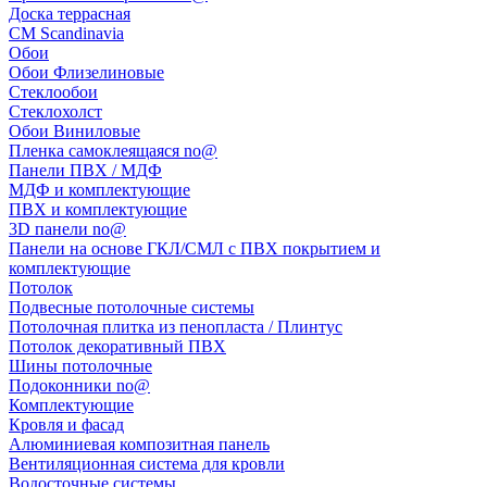
Доска террасная
CM Scandinavia
Обои
Обои Флизелиновые
Стеклообои
Стеклохолст
Обои Виниловые
Пленка самоклеящаяся no@
Панели ПВХ / МДФ
МДФ и комплектующие
ПВХ и комплектующие
3D панели no@
Панели на основе ГКЛ/СМЛ с ПВХ покрытием и
комплектующие
Потолок
Подвесные потолочные системы
Потолочная плитка из пенопласта / Плинтус
Потолок декоративный ПВХ
Шины потолочные
Подоконники no@
Комплектующие
Кровля и фасад
Алюминиевая композитная панель
Вентиляционная система для кровли
Водосточные системы