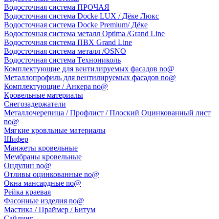
Водосточная система ПРОЧАЯ
Водосточная система Docke LUX / Дёке Люкс
Водосточная система Docke Premium/ Дёке
Водосточная система металл Optima /Grand Line
Водосточная система ПВХ Grand Line
Водосточная система металл /OSNO
Водосточная система Технониколь
Комплектующие для вентилируемых фасадов no@
Металлопрофиль для вентилируемых фасадов no@
Комплектующие / Анкера no@
Кровельные материалы
Снегозадержатели
Металлочерепица / Профлист / Плоский Оцинкованный лист
no@
Мягкие кровльные материалы
Шифер
Манжеты кровельные
Мембраны кровельные
Ондулин no@
Отливы оцинкованные no@
Окна мансардные no@
Рейка краевая
Фасонные изделия no@
Мастика / Праймер / Битум
Сайдинг