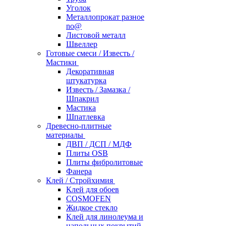
Уголок
Металлопрокат разное
no@
Листовой металл
Швеллер
Готовые смеси / Известь /
Мастики
Декоративная
штукатурка
Известь / Замазка /
Шпакрил
Мастика
Шпатлевка
Древесно-плитные
материалы
ДВП / ДСП / МДФ
Плиты OSB
Плиты фибролитовые
Фанера
Клей / Стройхимия
Клей для обоев
COSMOFEN
Жидкое стекло
Клей для линолеума и
напольных покрытий