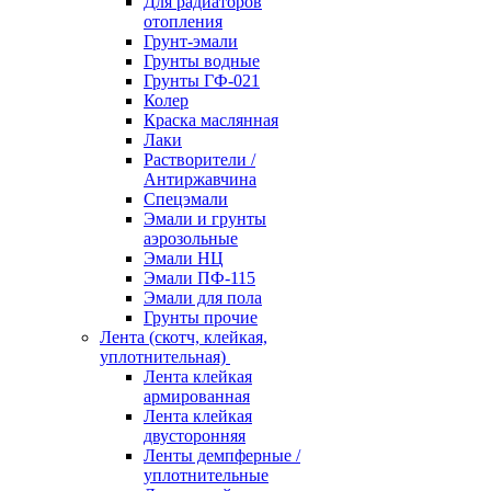
Для радиаторов
отопления
Грунт-эмали
Грунты водные
Грунты ГФ-021
Колер
Краска маслянная
Лаки
Растворители /
Антиржавчина
Спецэмали
Эмали и грунты
аэрозольные
Эмали НЦ
Эмали ПФ-115
Эмали для пола
Грунты прочие
Лента (скотч, клейкая,
уплотнительная)
Лента клейкая
армированная
Лента клейкая
двусторонняя
Ленты демпферные /
уплотнительные