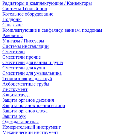
Радиаторы и комплектующие / Конвекторы
Системы Тёплый пол
Котельное оборудование
Поддоны
Санфаянс
Комплектующие к санфаянсу, ваннам, поддонам
Раковины
Унитазы / Писсуары
Системы инсталляции
Смесители
Смесители прочие
Смесители для ванны и душа
Смесители для кухни
Смесители для умывальника
Теплоизоляция для труб
Асбоцементные трубы
Инструмент
Защита труда
Защита органов дыхания
Защита органов зрения и лица
Защита органов слуха
Защита рук
Одежда защитная
Измерительный инструмент
Механический инструмент