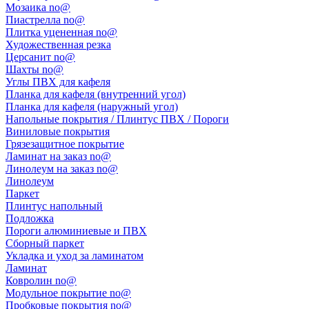
Мозаика no@
Пиастрелла no@
Плитка уцененная no@
Художественная резка
Церсанит no@
Шахты no@
Углы ПВХ для кафеля
Планка для кафеля (внутренний угол)
Планка для кафеля (наружный угол)
Напольные покрытия / Плинтус ПВХ / Пороги
Виниловые покрытия
Грязезащитное покрытие
Ламинат на заказ no@
Линолеум на заказ no@
Линолеум
Паркет
Плинтус напольный
Подложка
Пороги алюминиевые и ПВХ
Сборный паркет
Укладка и уход за ламинатом
Ламинат
Ковролин no@
Модульное покрытие no@
Пробковые покрытия no@