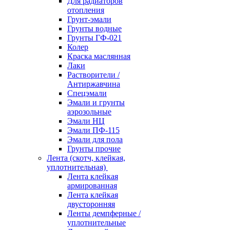
Для радиаторов
отопления
Грунт-эмали
Грунты водные
Грунты ГФ-021
Колер
Краска маслянная
Лаки
Растворители /
Антиржавчина
Спецэмали
Эмали и грунты
аэрозольные
Эмали НЦ
Эмали ПФ-115
Эмали для пола
Грунты прочие
Лента (скотч, клейкая,
уплотнительная)
Лента клейкая
армированная
Лента клейкая
двусторонняя
Ленты демпферные /
уплотнительные