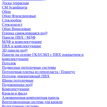
Доска террасная
CM Scandinavia
Обои
Обои Флизелиновые
Стеклообои
Стеклохолст
Обои Виниловые
Пленка самоклеящаяся no@
Панели ПВХ / МДФ
МДФ и комплектующие
ПВХ и комплектующие
3D панели no@
Панели на основе ГКЛ/СМЛ с ПВХ покрытием и
комплектующие
Потолок
Подвесные потолочные системы
Потолочная плитка из пенопласта / Плинтус
Потолок декоративный ПВХ
Шины потолочные
Подоконники no@
Комплектующие
Кровля и фасад
Алюминиевая композитная панель
Вентиляционная система для кровли
Водосточные системы