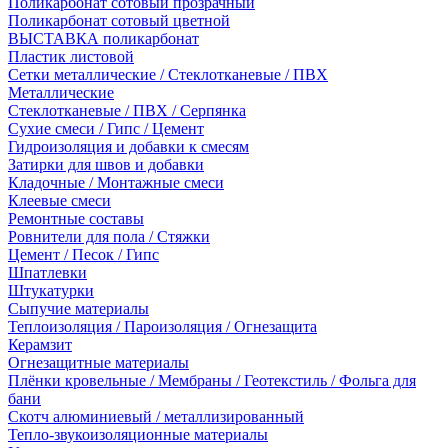
Поликарбонат сотовый прозрачный
Поликарбонат сотовый цветной
ВЫСТАВКА поликарбонат
Пластик листовой
Сетки металлические / Стеклотканевые / ПВХ
Металлические
Стеклотканевые / ПВХ / Серпянка
Сухие смеси / Гипс / Цемент
Гидроизоляция и добавки к смесям
Затирки для швов и добавки
Кладочные / Монтажные смеси
Клеевые смеси
Ремонтные составы
Ровнители для пола / Стяжки
Цемент / Песок / Гипс
Шпатлевки
Штукатурки
Сыпучие материалы
Теплоизоляция / Пароизоляция / Огнезащита
Керамзит
Огнезащитные материалы
Плёнки кровельные / Мембраны / Геотекстиль / Фольга для
бани
Скотч алюминиевый / металлизированный
Тепло-звукоизоляционные материалы