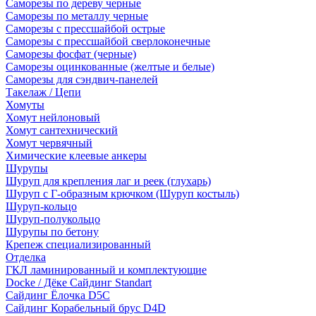
Саморезы по дереву черные
Саморезы по металлу черные
Саморезы с прессшайбой острые
Саморезы с прессшайбой сверлоконечные
Саморезы фосфат (черные)
Саморезы оцинкованные (желтые и белые)
Саморезы для сэндвич-панелей
Такелаж / Цепи
Хомуты
Хомут нейлоновый
Хомут сантехнический
Хомут червячный
Химические клеевые анкеры
Шурупы
Шуруп для крепления лаг и реек (глухарь)
Шуруп с Г-образным крючком (Шуруп костыль)
Шуруп-кольцо
Шуруп-полукольцо
Шурупы по бетону
Крепеж специализированный
Отделка
ГКЛ ламинированный и комплектующие
Docke / Дёке Сайдинг Standart
Сайдинг Ёлочка D5C
Сайдинг Корабельный брус D4D