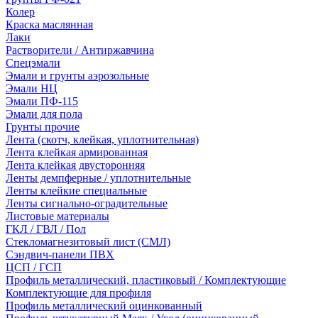
Колер
Краска маслянная
Лаки
Растворители / Антиржавчина
Спецэмали
Эмали и грунты аэрозольные
Эмали НЦ
Эмали ПФ-115
Эмали для пола
Грунты прочие
Лента (скотч, клейкая, уплотнительная)
Лента клейкая армированная
Лента клейкая двусторонняя
Ленты демпферные / уплотнительные
Ленты клейкие специальные
Ленты сигнально-оградительные
Листовые материалы
ГКЛ / ГВЛ / Пол
Стекломагнезитовый лист (СМЛ)
Сэндвич-панели ПВХ
ЦСП / ГСП
Профиль металлический, пластиковый / Комплектующие
Комплектующие для профиля
Профиль металлический оцинкованный