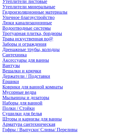
Утеплители листовые
Утеплители минеральные
Гидроизоляционные материалы
Уличное благоустройство
Люки канализационные
Водоотводные системы
Тротуарная плитка, бордюры
Трава искуственная no@
Заборы и ограждения
Дренажные трубы, колодцы
Сантехника
Аксессуары для ванны
Вантузы
Вешалки и крючки
Держатели / Подставки
Ёршики
Коврики для ванной комнаты
Мусорные ведра
Мыльницы и дозаторы
Наборы для ванной
Полки / Стойки
Сушилки для белья
Шторы и карнизы для ванны
Арматура сантехническая
Гофры / Выпуски/ Сливы/ Переливы