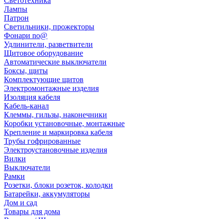
Светотехника
Лампы
Патрон
Светильники, прожекторы
Фонари no@
Удлинители, разветвители
Щитовое оборудование
Автоматические выключатели
Боксы, щиты
Комплектующие щитов
Электромонтажные изделия
Изоляция кабеля
Кабель-канал
Клеммы, гильзы, наконечники
Коробки установочные, монтажные
Крепление и маркировка кабеля
Трубы гофрированные
Электроустановочные изделия
Вилки
Выключатели
Рамки
Розетки, блоки розеток, колодки
Батарейки, аккумуляторы
Дом и сад
Товары для дома