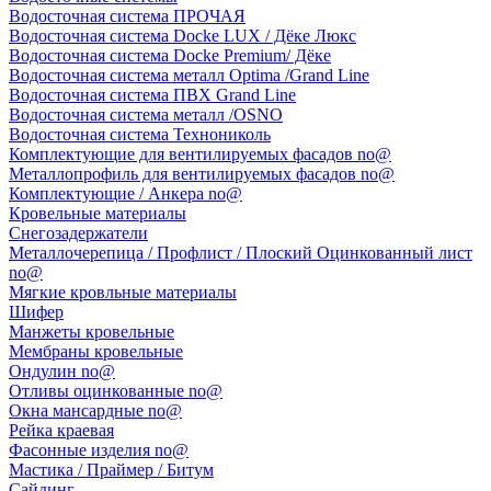
Водосточная система ПРОЧАЯ
Водосточная система Docke LUX / Дёке Люкс
Водосточная система Docke Premium/ Дёке
Водосточная система металл Optima /Grand Line
Водосточная система ПВХ Grand Line
Водосточная система металл /OSNO
Водосточная система Технониколь
Комплектующие для вентилируемых фасадов no@
Металлопрофиль для вентилируемых фасадов no@
Комплектующие / Анкера no@
Кровельные материалы
Снегозадержатели
Металлочерепица / Профлист / Плоский Оцинкованный лист
no@
Мягкие кровльные материалы
Шифер
Манжеты кровельные
Мембраны кровельные
Ондулин no@
Отливы оцинкованные no@
Окна мансардные no@
Рейка краевая
Фасонные изделия no@
Мастика / Праймер / Битум
Сайдинг