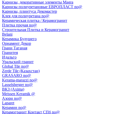
Карнизы, декоративные элементы Magra
Карнизы полиуретановые ЕВРОПЛАСТ no@
Карнизы, плинтуса Декомастер
Клея для полиуретана no@
Керамическая плитка / Керамогранит
Плитка прочая no@
Строительная Плитка и Керамогранит
Belani
Керамика Будущего
Орнамент Декор
Грани Таганая
Гранитея
Идальго
Уральский гранит
Global Tile no@
Zerde Tile (Казахстан)
GRASARO no@
Kerama-marazzi no@
Lasselsberger no@
ВКЗ (Axima)
Meissen Keramik @
Азори no@
Laparet
Керамин no@
Керамогранит Контакт СПб no@