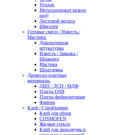
Уголок
Металлопрокат разное
no@
Листовой металл
Швеллер
Готовые смеси / Известь /
Мастики
Декоративная
штукатурка
Известь / Замазка /
Шпакрил
Мастика
Шпатлевка
Древесно-плитные
материалы
ДВП / ДСП / МДФ
Плиты OSB
Плиты фибролитовые
Фанера
Клей / Стройхимия
Клей для обоев
COSMOFEN
Жидкое стекло
Клей для линолеума и
напольных покрытий