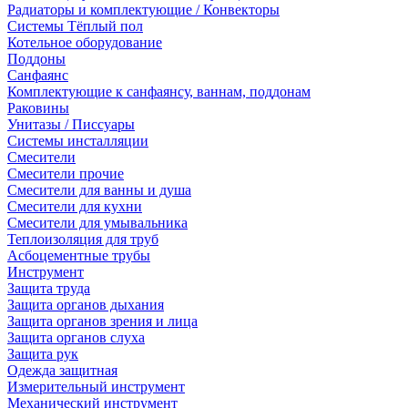
Радиаторы и комплектующие / Конвекторы
Системы Тёплый пол
Котельное оборудование
Поддоны
Санфаянс
Комплектующие к санфаянсу, ваннам, поддонам
Раковины
Унитазы / Писсуары
Системы инсталляции
Смесители
Смесители прочие
Смесители для ванны и душа
Смесители для кухни
Смесители для умывальника
Теплоизоляция для труб
Асбоцементные трубы
Инструмент
Защита труда
Защита органов дыхания
Защита органов зрения и лица
Защита органов слуха
Защита рук
Одежда защитная
Измерительный инструмент
Механический инструмент