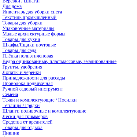
Веревки / Шпагат
Для дома
Инвентарь для уборки снега
Текстиль промышленный
Товары для уборки
Упаковочные материалы
Малые архитектурные формы
Товары для кухни
Шкафы/Ящики почтовые
Товары для сада
Плёнка полиэтиленовая
Ведра оцинкованные, пластмассовые, эмалированные
Грунты, удобрения
Лопаты и черенки
Принадлежности для рассады
Проволока подвязочная
Ручной садовый инструмент
Семена
Тачки и комплектующие / Носилки
Теплицы / Грядки
Шланги поливочные и комплектующие
Лески для триммеров
Средства от вредителей
Товары для отдыха
Пикник