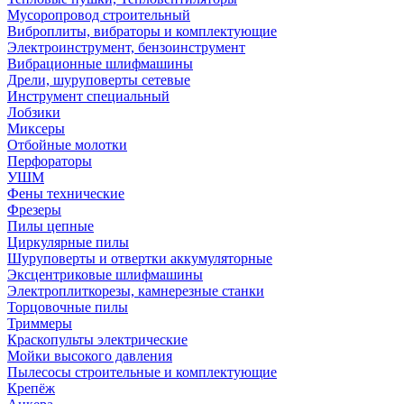
Мусоропровод строительный
Виброплиты, вибраторы и комплектующие
Электроинструмент, бензоинструмент
Вибрационные шлифмашины
Дрели, шуруповерты сетевые
Инструмент специальный
Лобзики
Миксеры
Отбойные молотки
Перфораторы
УШМ
Фены технические
Фрезеры
Пилы цепные
Циркулярные пилы
Шуруповерты и отвертки аккумуляторные
Эксцентриковые шлифмашины
Электроплиткорезы, камнерезные станки
Торцовочные пилы
Триммеры
Краскопульты электрические
Мойки высокого давления
Пылесосы строительные и комплектующие
Крепёж