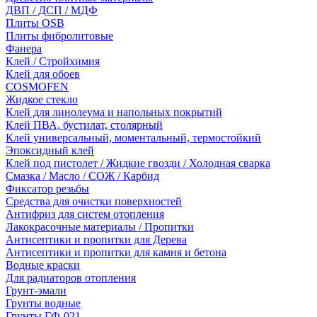
ДВП / ДСП / МДФ
Плиты OSB
Плиты фибролитовые
Фанера
Клей / Стройхимия
Клей для обоев
COSMOFEN
Жидкое стекло
Клей для линолеума и напольных покрытий
Клей ПВА, бустилат, столярный
Клей универсальный, моментальный, термостойкий
Эпоксидный клей
Клей под пистолет / Жидкие гвозди / Холодная сварка
Смазка / Масло / СОЖ / Карбид
Фиксатор резьбы
Средства для очистки поверхностей
Антифриз для систем отопления
Лакокрасочные материалы / Пропитки
Антисептики и пропитки для Дерева
Антисептики и пропитки для камня и бетона
Водные краски
Для радиаторов отопления
Грунт-эмали
Грунты водные
Грунты ГФ-021