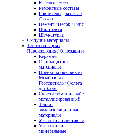
Клеевые смеси
Ремонтные составы
Ровнители для пола /
Стяжки
Цемент / Песок / Гипс
Шпатлевки
Штукатурки
Сыпучие материалы
Теплоизоляция /
Пароизоляция / Огнезащита
Керамзит
Огнезащитные
материалы
Плёнки кровельные /
Мембраны /
Геотекстиль / Фольга
для бани
Скотч алюминиевый /
металлизированный
Тепло-
звукоизоляционные
материалы
Утеплители листовые
Утеплители
минеральные