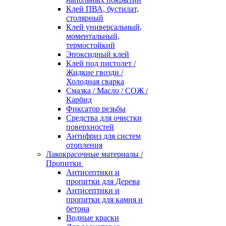
Клей ПВА, бустилат,
столярный
Клей универсальный,
моментальный,
термостойкий
Эпоксидный клей
Клей под пистолет /
Жидкие гвозди /
Холодная сварка
Смазка / Масло / СОЖ /
Карбид
Фиксатор резьбы
Средства для очистки
поверхностей
Антифриз для систем
отопления
Лакокрасочные материалы /
Пропитки
Антисептики и
пропитки для Дерева
Антисептики и
пропитки для камня и
бетона
Водные краски