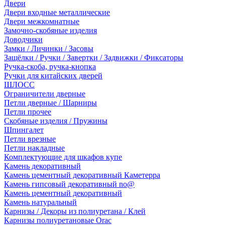
Двери
Двери входные металлические
Двери межкомнатные
Замочно-скобяные изделия
Доводчики
Замки / Личинки / Засовы
Защёлки / Ручки / Завертки / Задвижки / Фиксаторы
Ручка-скоба, ручка-кнопка
Ручки для китайских дверей
ШЛОСС
Ограничители дверные
Петли дверные / Шарниры
Петли прочее
Скобяные изделия / Пружины
Шпингалет
Петли врезные
Петли накладные
Комплектующие для шкафов купе
Камень декоративный
Камень цементный декоративный Каметерра
Камень гипсовый декоративный no@
Камень цементный декоративный
Камень натуральный
Карнизы / Декоры из полиуретана / Клей
Карнизы полиуретановые Orac