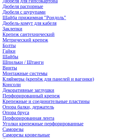
Дюбеля для гипсокартона
Дюбеля распорные
Дюбеля с шурупами
Шайба прижимная "Рондоль"
Дюбель-хомут для кабеля
Заклепки
Крепеж сантехнический
Метрический крепеж
Болты
Гайки
Шайбы
Шпильки / Штанги
Винты
Монтажные системы
Кляймеры (крепёж для панелей и вагонки)
Консоли
Декоративные заглушки
Перфорированный крепеж
Крепежные и соединительные пластины
Опора балки, держатель
Опора бруса
Перфорированная лента
Уголки крепежные перфорированные
Саморезы
Саморезы кровельные