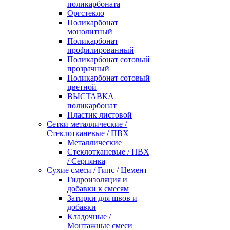
поликарбоната
Оргстекло
Поликарбонат
монолитный
Поликарбонат
профилированный
Поликарбонат сотовый
прозрачный
Поликарбонат сотовый
цветной
ВЫСТАВКА
поликарбонат
Пластик листовой
Сетки металлические /
Стеклотканевые / ПВХ
Металлические
Стеклотканевые / ПВХ
/ Серпянка
Сухие смеси / Гипс / Цемент
Гидроизоляция и
добавки к смесям
Затирки для швов и
добавки
Кладочные /
Монтажные смеси