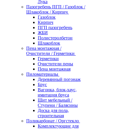
Лука
Пазогребень ПГП / Газоблок /
Шлакоблок / Кирпич
Газоблок
Кирпич
ПГП пазогребень
ЖБИ
Полистеролбетон
Шлакоблок
Пена монтажная /
Очистители / Герметики
Герметики
Очистители пены
Пена монтажная
Пиломатериалы
Деревянный погонаж
Брус
Вагонка, блок-хаус,
имитация бруса
Щит мебельный /
Ступени / Балясины
Доска для пола,
строительная
Поликарбонат / Оргстекло
Комплектующие для