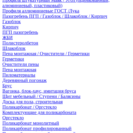
Профиль штукатурный Маяк / Угол (оцинкованный,
алюминиевый, пластиковый)
Профиля аллюминиевые ГОСТ /Лука
Пазогребень ПГП / Газоблок / Шлакоблок / Кирпич
Газоблок
Кирпич
ПГП пазогребень
ЖБИ
Полистеролбетон
Шлакоблок
Пена монтажная / Очистители / Герметики
Герметики
Очистители пены
Пена монтажная
Пиломатериалы
Деревянный погонаж
Брус
Вагонка, блок-хаус, имитация бруса
Щит мебельный / Ступени / Балясины
Доска для пола, строительная
Поликарбонат / Оргстекло
Комплектующие для поликарбоната
Оргстекло
Поликарбонат монолитный
Поликарбонат профилированный