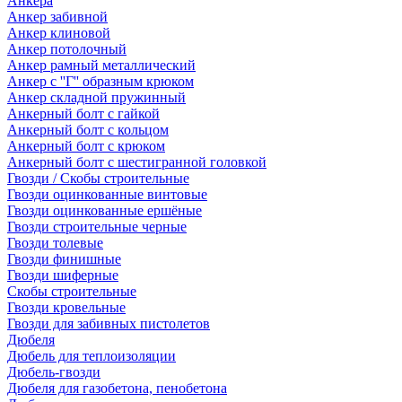
Анкера
Анкер забивной
Анкер клиновой
Анкер потолочный
Анкер рамный металлический
Анкер с ''Г'' образным крюком
Анкер складной пружинный
Анкерный болт с гайкой
Анкерный болт с кольцом
Анкерный болт с крюком
Анкерный болт с шестигранной головкой
Гвозди / Скобы строительные
Гвозди оцинкованные винтовые
Гвозди оцинкованные ершёные
Гвозди строительные черные
Гвозди толевые
Гвозди финишные
Гвозди шиферные
Скобы строительные
Гвозди кровельные
Гвозди для забивных пистолетов
Дюбеля
Дюбель для теплоизоляции
Дюбель-гвозди
Дюбеля для газобетона, пенобетона