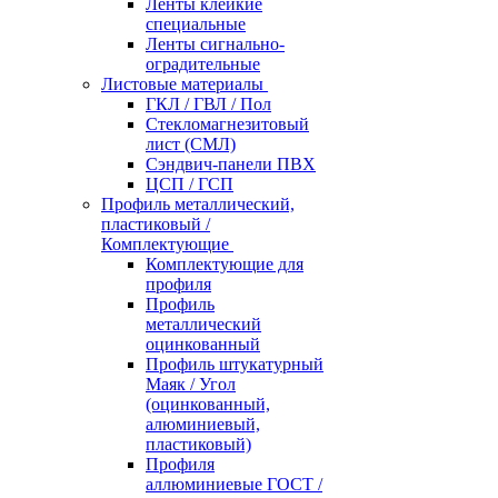
Ленты клейкие
специальные
Ленты сигнально-
оградительные
Листовые материалы
ГКЛ / ГВЛ / Пол
Стекломагнезитовый
лист (СМЛ)
Сэндвич-панели ПВХ
ЦСП / ГСП
Профиль металлический,
пластиковый /
Комплектующие
Комплектующие для
профиля
Профиль
металлический
оцинкованный
Профиль штукатурный
Маяк / Угол
(оцинкованный,
алюминиевый,
пластиковый)
Профиля
аллюминиевые ГОСТ /