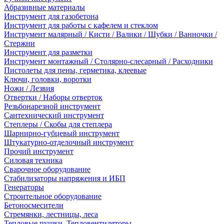
Абразивные материалы
Инструмент для газобетона
Инструмент для работы с кафелем и стеклом
Инструмент малярный / Кисти / Валики / Шубки / Ванночки /
Стержни
Инструмент для разметки
Инструмент монтажный / Столярно-слесарный / Расходники
Пистолеты для пены, герметика, клеевые
Ключи, головки, воротки
Ножи / Лезвия
Отвертки / Наборы отверток
Резьбонарезной инструмент
Сантехнический инструмент
Степлеры / Скобы для степлера
Шарнирно-губцевый инструмент
Штукатурно-отделочный инструмент
Прочий инструмент
Силовая техника
Сварочное оборудование
Стабилизаторы напряжения и ИБП
Генераторы
Строительное оборудование
Бетоносмесители
Стремянки, лестницы, леса
Тепловые пушки, Тепловентиляторы