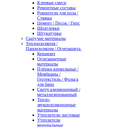
Клеевые смеси
Ремонтные составы
Ровнители для пола /
Стяжки
Цемент / Песок / Гипс
Шпатлевки
Штукатурки
Сыпучие материалы
Теплоизоляция /
Пароизоляция / Огнезащита
Керамзит
Огнезащитные
материалы
Плёнки кровельные /
Мембраны /
Геотекстиль / Фольга
для бани
Скотч алюминиевый /
металлизированный
Тепло-
звукоизоляционные
материалы
Утеплители листовые
Утеплители
минеральные