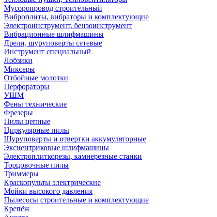
Мусоропровод строительный
Виброплиты, вибраторы и комплектующие
Электроинструмент, бензоинструмент
Вибрационные шлифмашины
Дрели, шуруповерты сетевые
Инструмент специальный
Лобзики
Миксеры
Отбойные молотки
Перфораторы
УШМ
Фены технические
Фрезеры
Пилы цепные
Циркулярные пилы
Шуруповерты и отвертки аккумуляторные
Эксцентриковые шлифмашины
Электроплиткорезы, камнерезные станки
Торцовочные пилы
Триммеры
Краскопульты электрические
Мойки высокого давления
Пылесосы строительные и комплектующие
Крепёж