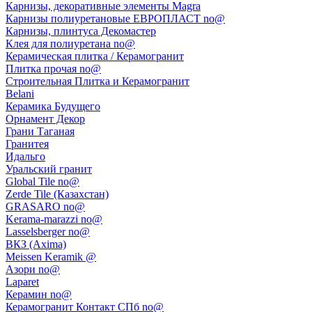
Карнизы, декоративные элементы Magra
Карнизы полиуретановые ЕВРОПЛАСТ no@
Карнизы, плинтуса Декомастер
Клея для полиуретана no@
Керамическая плитка / Керамогранит
Плитка прочая no@
Строительная Плитка и Керамогранит
Belani
Керамика Будущего
Орнамент Декор
Грани Таганая
Гранитея
Идальго
Уральский гранит
Global Tile no@
Zerde Tile (Казахстан)
GRASARO no@
Kerama-marazzi no@
Lasselsberger no@
ВКЗ (Axima)
Meissen Keramik @
Азори no@
Laparet
Керамин no@
Керамогранит Контакт СПб no@