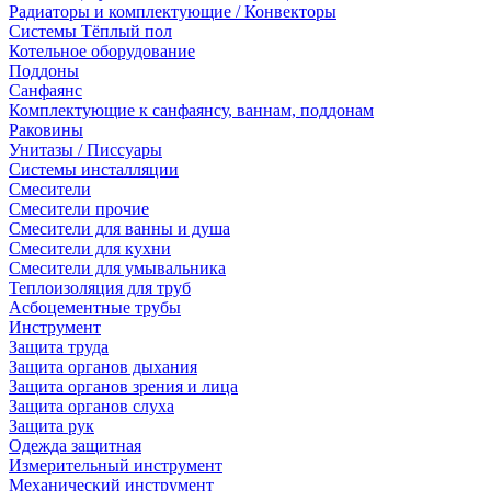
Радиаторы и комплектующие / Конвекторы
Системы Тёплый пол
Котельное оборудование
Поддоны
Санфаянс
Комплектующие к санфаянсу, ваннам, поддонам
Раковины
Унитазы / Писсуары
Системы инсталляции
Смесители
Смесители прочие
Смесители для ванны и душа
Смесители для кухни
Смесители для умывальника
Теплоизоляция для труб
Асбоцементные трубы
Инструмент
Защита труда
Защита органов дыхания
Защита органов зрения и лица
Защита органов слуха
Защита рук
Одежда защитная
Измерительный инструмент
Механический инструмент