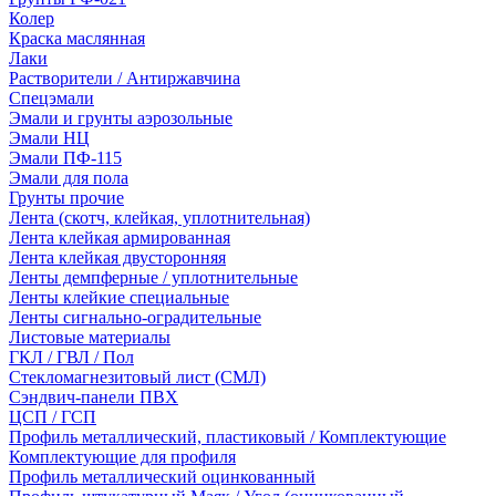
Колер
Краска маслянная
Лаки
Растворители / Антиржавчина
Спецэмали
Эмали и грунты аэрозольные
Эмали НЦ
Эмали ПФ-115
Эмали для пола
Грунты прочие
Лента (скотч, клейкая, уплотнительная)
Лента клейкая армированная
Лента клейкая двусторонняя
Ленты демпферные / уплотнительные
Ленты клейкие специальные
Ленты сигнально-оградительные
Листовые материалы
ГКЛ / ГВЛ / Пол
Стекломагнезитовый лист (СМЛ)
Сэндвич-панели ПВХ
ЦСП / ГСП
Профиль металлический, пластиковый / Комплектующие
Комплектующие для профиля
Профиль металлический оцинкованный