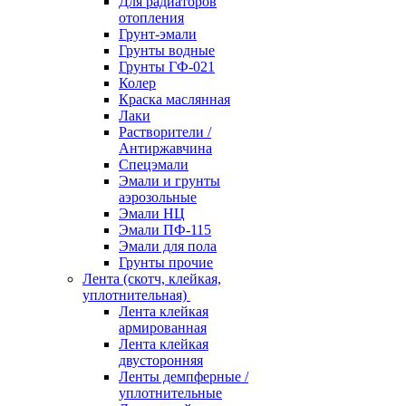
Для радиаторов
отопления
Грунт-эмали
Грунты водные
Грунты ГФ-021
Колер
Краска маслянная
Лаки
Растворители /
Антиржавчина
Спецэмали
Эмали и грунты
аэрозольные
Эмали НЦ
Эмали ПФ-115
Эмали для пола
Грунты прочие
Лента (скотч, клейкая,
уплотнительная)
Лента клейкая
армированная
Лента клейкая
двусторонняя
Ленты демпферные /
уплотнительные