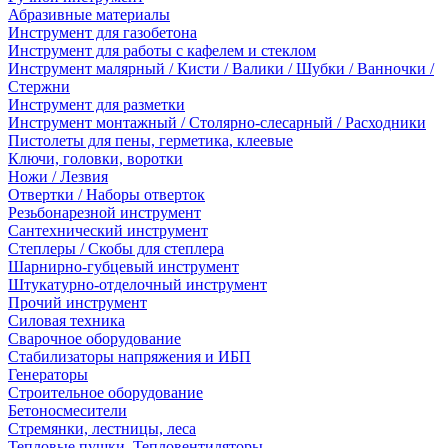
Абразивные материалы
Инструмент для газобетона
Инструмент для работы с кафелем и стеклом
Инструмент малярный / Кисти / Валики / Шубки / Ванночки /
Стержни
Инструмент для разметки
Инструмент монтажный / Столярно-слесарный / Расходники
Пистолеты для пены, герметика, клеевые
Ключи, головки, воротки
Ножи / Лезвия
Отвертки / Наборы отверток
Резьбонарезной инструмент
Сантехнический инструмент
Степлеры / Скобы для степлера
Шарнирно-губцевый инструмент
Штукатурно-отделочный инструмент
Прочий инструмент
Силовая техника
Сварочное оборудование
Стабилизаторы напряжения и ИБП
Генераторы
Строительное оборудование
Бетоносмесители
Стремянки, лестницы, леса
Тепловые пушки, Тепловентиляторы