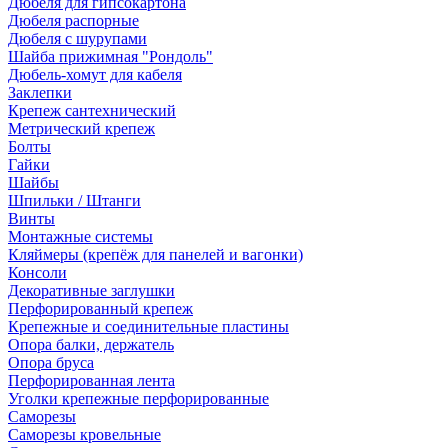
Дюбеля для гипсокартона
Дюбеля распорные
Дюбеля с шурупами
Шайба прижимная "Рондоль"
Дюбель-хомут для кабеля
Заклепки
Крепеж сантехнический
Метрический крепеж
Болты
Гайки
Шайбы
Шпильки / Штанги
Винты
Монтажные системы
Кляймеры (крепёж для панелей и вагонки)
Консоли
Декоративные заглушки
Перфорированный крепеж
Крепежные и соединительные пластины
Опора балки, держатель
Опора бруса
Перфорированная лента
Уголки крепежные перфорированные
Саморезы
Саморезы кровельные