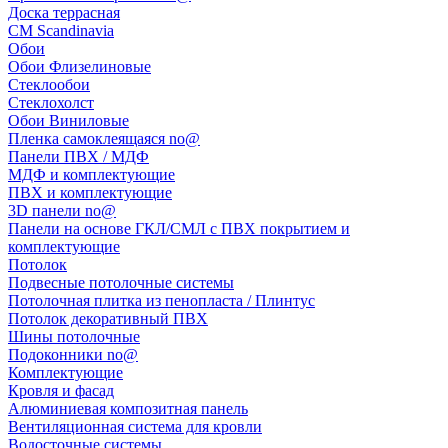
Доска террасная
CM Scandinavia
Обои
Обои Флизелиновые
Стеклообои
Стеклохолст
Обои Виниловые
Пленка самоклеящаяся no@
Панели ПВХ / МДФ
МДФ и комплектующие
ПВХ и комплектующие
3D панели no@
Панели на основе ГКЛ/СМЛ с ПВХ покрытием и
комплектующие
Потолок
Подвесные потолочные системы
Потолочная плитка из пенопласта / Плинтус
Потолок декоративный ПВХ
Шины потолочные
Подоконники no@
Комплектующие
Кровля и фасад
Алюминиевая композитная панель
Вентиляционная система для кровли
Водосточные системы