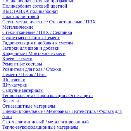
Поликарбонат сотовый прозрачный
Поликарбонат сотовый цветной
ВЫСТАВКА поликарбонат
Пластик листовой
Сетки металлические / Стеклотканевые / ПВХ
Металлические
Стеклотканевые / ПВХ / Серпянка
Сухие смеси / Гипс / Цемент
Гидроизоляция и добавки к смесям
Затирки для швов и добавки
Кладочные / Монтажные смеси
Клеевые смеси
Ремонтные составы
Ровнители для пола / Стяжки
Цемент / Песок / Гипс
Шпатлевки
Штукатурки
Сыпучие материалы
Теплоизоляция / Пароизоляция / Огнезащита
Керамзит
Огнезащитные материалы
Плёнки кровельные / Мембраны / Геотекстиль / Фольга для
бани
Скотч алюминиевый / металлизированный
Тепло-звукоизоляционные материалы