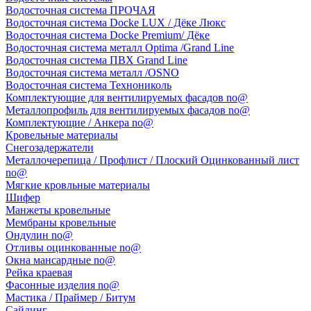
Водосточная система ПРОЧАЯ
Водосточная система Docke LUX / Дёке Люкс
Водосточная система Docke Premium/ Дёке
Водосточная система металл Optima /Grand Line
Водосточная система ПВХ Grand Line
Водосточная система металл /OSNO
Водосточная система Технониколь
Комплектующие для вентилируемых фасадов no@
Металлопрофиль для вентилируемых фасадов no@
Комплектующие / Анкера no@
Кровельные материалы
Снегозадержатели
Металлочерепица / Профлист / Плоский Оцинкованный лист
no@
Мягкие кровльные материалы
Шифер
Манжеты кровельные
Мембраны кровельные
Ондулин no@
Отливы оцинкованные no@
Окна мансардные no@
Рейка краевая
Фасонные изделия no@
Мастика / Праймер / Битум
Сайдинг