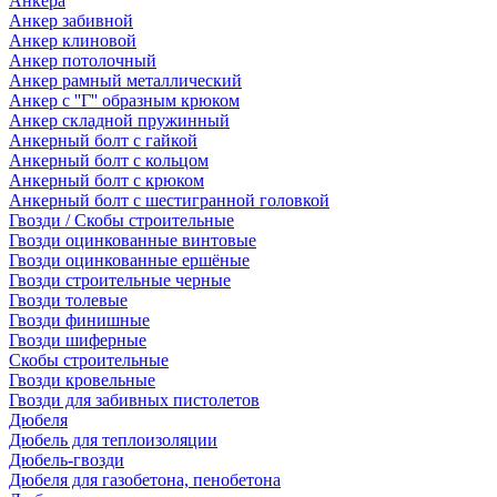
Анкера
Анкер забивной
Анкер клиновой
Анкер потолочный
Анкер рамный металлический
Анкер с ''Г'' образным крюком
Анкер складной пружинный
Анкерный болт с гайкой
Анкерный болт с кольцом
Анкерный болт с крюком
Анкерный болт с шестигранной головкой
Гвозди / Скобы строительные
Гвозди оцинкованные винтовые
Гвозди оцинкованные ершёные
Гвозди строительные черные
Гвозди толевые
Гвозди финишные
Гвозди шиферные
Скобы строительные
Гвозди кровельные
Гвозди для забивных пистолетов
Дюбеля
Дюбель для теплоизоляции
Дюбель-гвозди
Дюбеля для газобетона, пенобетона