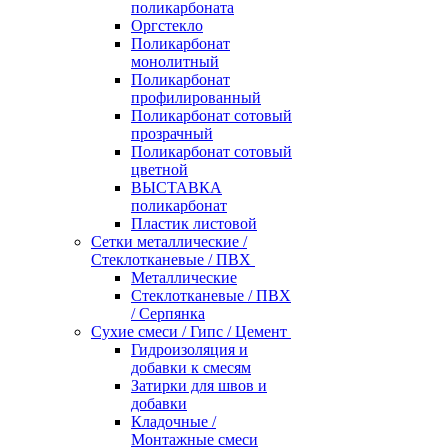
поликарбоната
Оргстекло
Поликарбонат
монолитный
Поликарбонат
профилированный
Поликарбонат сотовый
прозрачный
Поликарбонат сотовый
цветной
ВЫСТАВКА
поликарбонат
Пластик листовой
Сетки металлические /
Стеклотканевые / ПВХ
Металлические
Стеклотканевые / ПВХ
/ Серпянка
Сухие смеси / Гипс / Цемент
Гидроизоляция и
добавки к смесям
Затирки для швов и
добавки
Кладочные /
Монтажные смеси