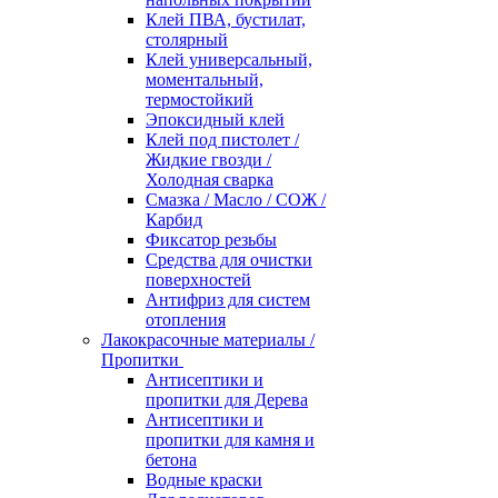
Клей ПВА, бустилат,
столярный
Клей универсальный,
моментальный,
термостойкий
Эпоксидный клей
Клей под пистолет /
Жидкие гвозди /
Холодная сварка
Смазка / Масло / СОЖ /
Карбид
Фиксатор резьбы
Средства для очистки
поверхностей
Антифриз для систем
отопления
Лакокрасочные материалы /
Пропитки
Антисептики и
пропитки для Дерева
Антисептики и
пропитки для камня и
бетона
Водные краски