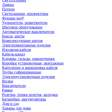
Светотехника
Лампы
Патрон
Светильники, прожекторы
Фонари no@
Удлинители, разветвители
Щитовое оборудование
Автоматические выключатели
Боксы, щиты
Комплектующие щитов
Электромонтажные изделия
Изоляция кабеля
Кабель-канал
Клеммы, гильзы, наконечники
Коробки установочные, монтажные
Крепление и маркировка кабеля
Трубы гофрированные
Электроустановочные изделия
Вилки
Выключатели
Рамки
Розетки, блоки розеток, колодки
Батарейки, аккумуляторы
Дом и сад
Товары для дома