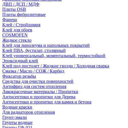
ДВП / ДСП / МДФ
Плиты OSB
Плиты фибролитовые
Фанера
Клей / Стройхимия
Клей для обоев
COSMOFEN
Жидкое стекло
Клей для линолеума и напольных покрытий
Клей ПВА, бустилат, столярный
Клей универсальный, моментальный, термостойкий
Эпоксидный клей
Клей под пистолет / Жидкие гвозди / Холодная сварка
Смазка / Масло / СОЖ / Карбид
Фиксатор резьбы
Средства для очистки поверхностей
Антифриз для систем отопления
Лакокрасочные материалы / Пропитки
Антисептики и пропитки для Дерева
Антисептики и пропитки для камня и бетона
Водные краски
Для радиаторов отопления
Грунт-эмали
Грунты водные
Грунты ГФ-021