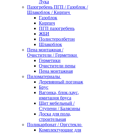
Лука
Пазогребень ПГП / Газоблок /
Шлакоблок / Кирпич
Газоблок
Кирпич
ПГП пазогребень
ЖБИ
Полистеролбетон
Шлакоблок
Пена монтажная /
Очистители / Герметики
Герметики
Очистители пены
Пена монтажная
Пиломатериалы
Деревянный погонаж
Брус
Вагонка, блок-хаус,
имитация бруса
Щит мебельный /
Ступени / Балясины
Доска для пола,
строительная
Поликарбонат / Оргстекло
Комплектующие для