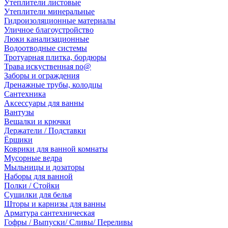
Утеплители листовые
Утеплители минеральные
Гидроизоляционные материалы
Уличное благоустройство
Люки канализационные
Водоотводные системы
Тротуарная плитка, бордюры
Трава искуственная no@
Заборы и ограждения
Дренажные трубы, колодцы
Сантехника
Аксессуары для ванны
Вантузы
Вешалки и крючки
Держатели / Подставки
Ёршики
Коврики для ванной комнаты
Мусорные ведра
Мыльницы и дозаторы
Наборы для ванной
Полки / Стойки
Сушилки для белья
Шторы и карнизы для ванны
Арматура сантехническая
Гофры / Выпуски/ Сливы/ Переливы