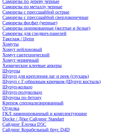
Саморезы по дереву черные
Саморезы по металлу черные
Саморезы с прессшайбой острые
Саморезы с прессшайбой сверлоконечные
Саморезы фосфат (черные)
Саморезы оцинкованные (желтые и белые)
Саморезы для сэндвич-панелей
Такелаж / Цепи
Хомуты
Хомут нейлоновый
Хомут сантехнический
Хомут червячный
Химические клеевые анкеры
Шурупы
Шуруп для крепления лаг и реек (глухарь)
Шуруп с Г-образным крючком (Шуруп костыль)
Шуруп-кольцо
Шуруп-полукольцо
Шурупы по бетону
Крепеж специализированный
Отделка
ГКЛ ламинированный и комплектующие
Docke / Дёке Сайдинг Standart
Сайдинг Ёлочка D5C
Сайдинг Корабельный брус D4D