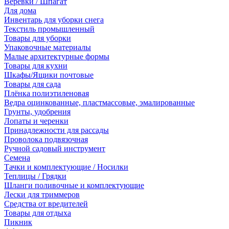
Веревки / Шпагат
Для дома
Инвентарь для уборки снега
Текстиль промышленный
Товары для уборки
Упаковочные материалы
Малые архитектурные формы
Товары для кухни
Шкафы/Ящики почтовые
Товары для сада
Плёнка полиэтиленовая
Ведра оцинкованные, пластмассовые, эмалированные
Грунты, удобрения
Лопаты и черенки
Принадлежности для рассады
Проволока подвязочная
Ручной садовый инструмент
Семена
Тачки и комплектующие / Носилки
Теплицы / Грядки
Шланги поливочные и комплектующие
Лески для триммеров
Средства от вредителей
Товары для отдыха
Пикник