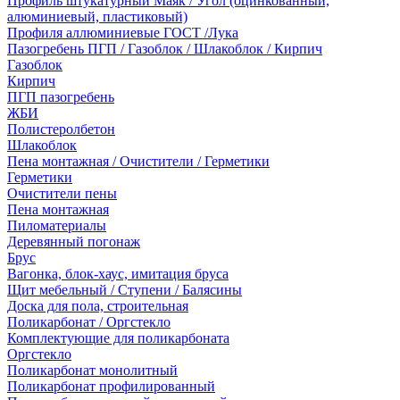
Профиль штукатурный Маяк / Угол (оцинкованный,
алюминиевый, пластиковый)
Профиля аллюминиевые ГОСТ /Лука
Пазогребень ПГП / Газоблок / Шлакоблок / Кирпич
Газоблок
Кирпич
ПГП пазогребень
ЖБИ
Полистеролбетон
Шлакоблок
Пена монтажная / Очистители / Герметики
Герметики
Очистители пены
Пена монтажная
Пиломатериалы
Деревянный погонаж
Брус
Вагонка, блок-хаус, имитация бруса
Щит мебельный / Ступени / Балясины
Доска для пола, строительная
Поликарбонат / Оргстекло
Комплектующие для поликарбоната
Оргстекло
Поликарбонат монолитный
Поликарбонат профилированный