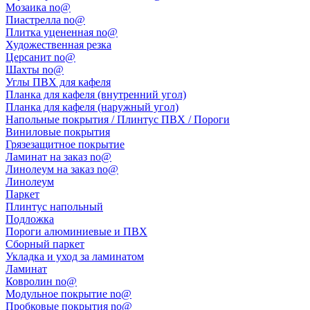
Мозаика no@
Пиастрелла no@
Плитка уцененная no@
Художественная резка
Церсанит no@
Шахты no@
Углы ПВХ для кафеля
Планка для кафеля (внутренний угол)
Планка для кафеля (наружный угол)
Напольные покрытия / Плинтус ПВХ / Пороги
Виниловые покрытия
Грязезащитное покрытие
Ламинат на заказ no@
Линолеум на заказ no@
Линолеум
Паркет
Плинтус напольный
Подложка
Пороги алюминиевые и ПВХ
Сборный паркет
Укладка и уход за ламинатом
Ламинат
Ковролин no@
Модульное покрытие no@
Пробковые покрытия no@