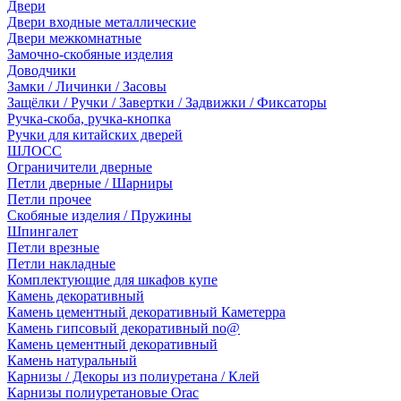
Двери
Двери входные металлические
Двери межкомнатные
Замочно-скобяные изделия
Доводчики
Замки / Личинки / Засовы
Защёлки / Ручки / Завертки / Задвижки / Фиксаторы
Ручка-скоба, ручка-кнопка
Ручки для китайских дверей
ШЛОСС
Ограничители дверные
Петли дверные / Шарниры
Петли прочее
Скобяные изделия / Пружины
Шпингалет
Петли врезные
Петли накладные
Комплектующие для шкафов купе
Камень декоративный
Камень цементный декоративный Каметерра
Камень гипсовый декоративный no@
Камень цементный декоративный
Камень натуральный
Карнизы / Декоры из полиуретана / Клей
Карнизы полиуретановые Orac