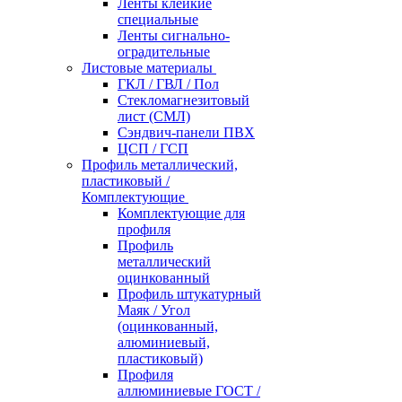
Ленты клейкие
специальные
Ленты сигнально-
оградительные
Листовые материалы
ГКЛ / ГВЛ / Пол
Стекломагнезитовый
лист (СМЛ)
Сэндвич-панели ПВХ
ЦСП / ГСП
Профиль металлический,
пластиковый /
Комплектующие
Комплектующие для
профиля
Профиль
металлический
оцинкованный
Профиль штукатурный
Маяк / Угол
(оцинкованный,
алюминиевый,
пластиковый)
Профиля
аллюминиевые ГОСТ /