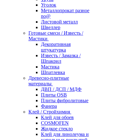
Уголок
Металлопрокат разное
no@
Листовой металл
Швеллер
Готовые смеси / Известь /
Мастики
Декоративная
штукатурка
Известь / Замазка /
Шпакрил
Мастика
Шпатлевка
Древесно-плитные
материалы
ДВП / ДСП / МДФ
Плиты OSB
Плиты фибролитовые
Фанера
Клей / Стройхимия
Клей для обоев
COSMOFEN
Жидкое стекло
Клей для линолеума и
напольных покрытий