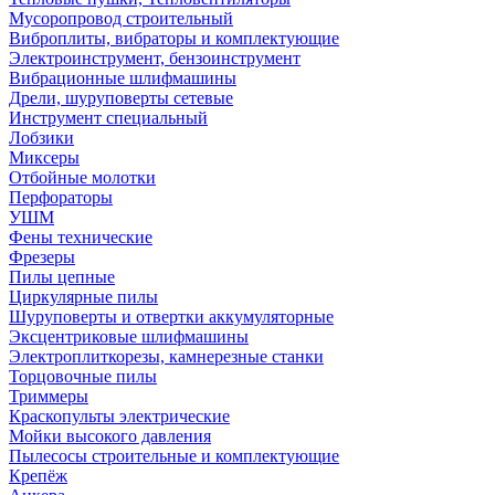
Мусоропровод строительный
Виброплиты, вибраторы и комплектующие
Электроинструмент, бензоинструмент
Вибрационные шлифмашины
Дрели, шуруповерты сетевые
Инструмент специальный
Лобзики
Миксеры
Отбойные молотки
Перфораторы
УШМ
Фены технические
Фрезеры
Пилы цепные
Циркулярные пилы
Шуруповерты и отвертки аккумуляторные
Эксцентриковые шлифмашины
Электроплиткорезы, камнерезные станки
Торцовочные пилы
Триммеры
Краскопульты электрические
Мойки высокого давления
Пылесосы строительные и комплектующие
Крепёж