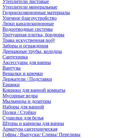
Утеплители листовые
Утеплители минеральные
Гидроизоляционные материалы
Уличное благоустройство
Люки канализационные
Водоотводные системы
Тротуарная плитка, бордюры
Трава искуственная no@
Заборы и ограждения
Дренажные трубы, колодцы
Сантехника
Аксессуары для ванны
Вантузы
Вешалки и крючки
Держатели / Подставки
Ёршики
Коврики для ванной комнаты
Мусорные ведра
Мыльницы и дозаторы
Наборы для ванной
Полки / Стойки
Сушилки для белья
Шторы и карнизы для ванны
Арматура сантехническая
Гофры / Выпуски/ Сливы/ Переливы