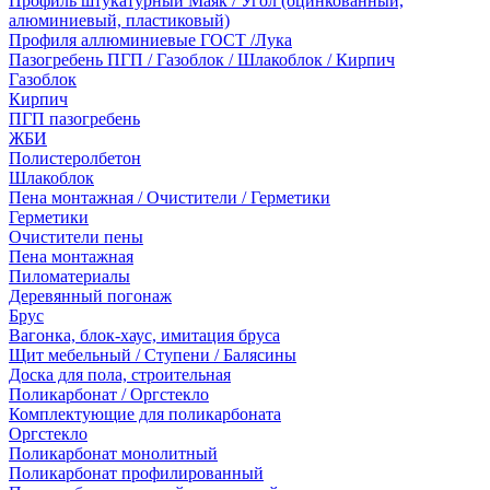
Профиль штукатурный Маяк / Угол (оцинкованный,
алюминиевый, пластиковый)
Профиля аллюминиевые ГОСТ /Лука
Пазогребень ПГП / Газоблок / Шлакоблок / Кирпич
Газоблок
Кирпич
ПГП пазогребень
ЖБИ
Полистеролбетон
Шлакоблок
Пена монтажная / Очистители / Герметики
Герметики
Очистители пены
Пена монтажная
Пиломатериалы
Деревянный погонаж
Брус
Вагонка, блок-хаус, имитация бруса
Щит мебельный / Ступени / Балясины
Доска для пола, строительная
Поликарбонат / Оргстекло
Комплектующие для поликарбоната
Оргстекло
Поликарбонат монолитный
Поликарбонат профилированный