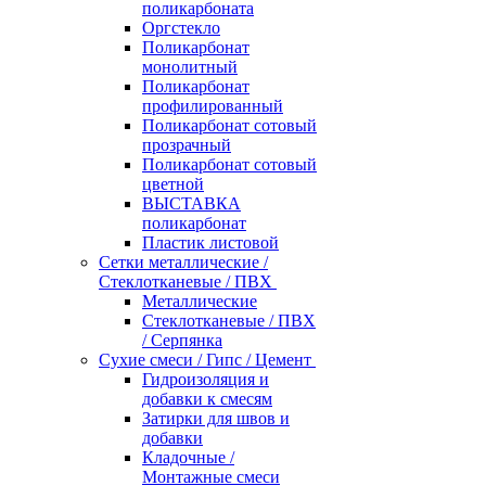
поликарбоната
Оргстекло
Поликарбонат
монолитный
Поликарбонат
профилированный
Поликарбонат сотовый
прозрачный
Поликарбонат сотовый
цветной
ВЫСТАВКА
поликарбонат
Пластик листовой
Сетки металлические /
Стеклотканевые / ПВХ
Металлические
Стеклотканевые / ПВХ
/ Серпянка
Сухие смеси / Гипс / Цемент
Гидроизоляция и
добавки к смесям
Затирки для швов и
добавки
Кладочные /
Монтажные смеси