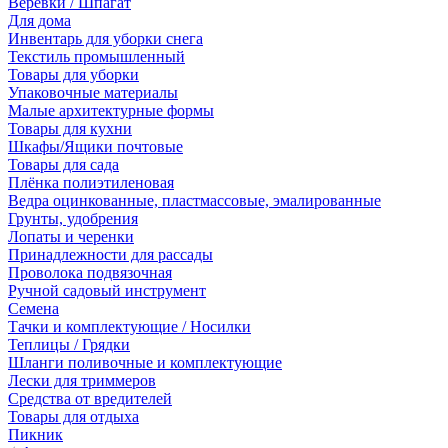
Веревки / Шпагат
Для дома
Инвентарь для уборки снега
Текстиль промышленный
Товары для уборки
Упаковочные материалы
Малые архитектурные формы
Товары для кухни
Шкафы/Ящики почтовые
Товары для сада
Плёнка полиэтиленовая
Ведра оцинкованные, пластмассовые, эмалированные
Грунты, удобрения
Лопаты и черенки
Принадлежности для рассады
Проволока подвязочная
Ручной садовый инструмент
Семена
Тачки и комплектующие / Носилки
Теплицы / Грядки
Шланги поливочные и комплектующие
Лески для триммеров
Средства от вредителей
Товары для отдыха
Пикник