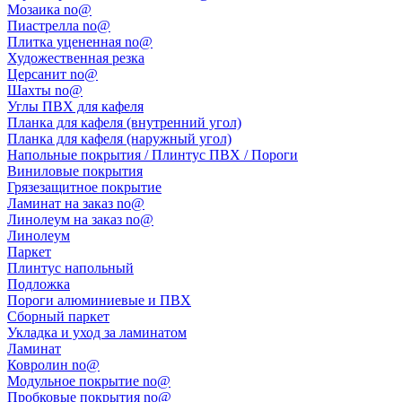
Мозаика no@
Пиастрелла no@
Плитка уцененная no@
Художественная резка
Церсанит no@
Шахты no@
Углы ПВХ для кафеля
Планка для кафеля (внутренний угол)
Планка для кафеля (наружный угол)
Напольные покрытия / Плинтус ПВХ / Пороги
Виниловые покрытия
Грязезащитное покрытие
Ламинат на заказ no@
Линолеум на заказ no@
Линолеум
Паркет
Плинтус напольный
Подложка
Пороги алюминиевые и ПВХ
Сборный паркет
Укладка и уход за ламинатом
Ламинат
Ковролин no@
Модульное покрытие no@
Пробковые покрытия no@