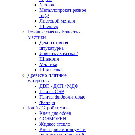
Уголок
Металлопрокат разное
no@
Листовой металл
Швеллер
Готовые смеси / Известь /
Мастики
Декоративная
штукатурка
Известь / Замазка /
Шпакрил
Мастика
Шпатлевка
Древесно-плитные
материалы
ДВП / ДСП / МДФ
Плиты OSB
Плиты фибролитовые
Фанера
Клей / Стройхимия
Клей для обоев
COSMOFEN
Жидкое стекло
Клей для линолеума и
напольных покрытий