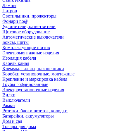
Светотехника
Лампы
Патрон
Светильники, прожекторы
Фонари no@
Удлинители, разветвители
Щитовое оборудование
Автоматические выключатели
Боксы, щиты
Комплектующие щитов
Электромонтажные изделия
Изоляция кабеля
Кабель-канал
Клеммы, гильзы, наконечники
Коробки установочные, монтажные
Крепление и маркировка кабеля
Трубы гофрированные
Электроустановочные изделия
Вилки
Выключатели
Рамки
Розетки, блоки розеток, колодки
Батарейки, аккумуляторы
Дом и сад
Товары для дома