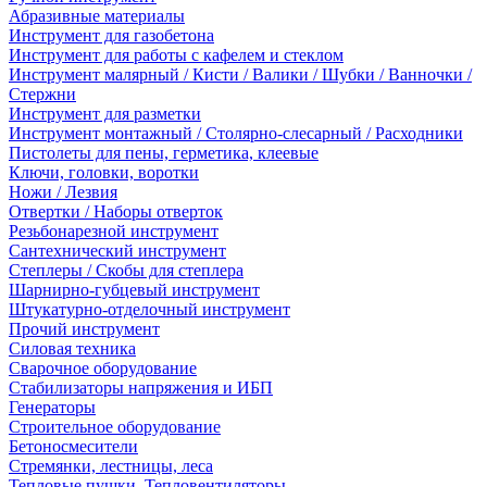
Абразивные материалы
Инструмент для газобетона
Инструмент для работы с кафелем и стеклом
Инструмент малярный / Кисти / Валики / Шубки / Ванночки /
Стержни
Инструмент для разметки
Инструмент монтажный / Столярно-слесарный / Расходники
Пистолеты для пены, герметика, клеевые
Ключи, головки, воротки
Ножи / Лезвия
Отвертки / Наборы отверток
Резьбонарезной инструмент
Сантехнический инструмент
Степлеры / Скобы для степлера
Шарнирно-губцевый инструмент
Штукатурно-отделочный инструмент
Прочий инструмент
Силовая техника
Сварочное оборудование
Стабилизаторы напряжения и ИБП
Генераторы
Строительное оборудование
Бетоносмесители
Стремянки, лестницы, леса
Тепловые пушки, Тепловентиляторы