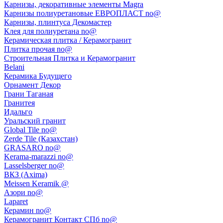
Карнизы, декоративные элементы Magra
Карнизы полиуретановые ЕВРОПЛАСТ no@
Карнизы, плинтуса Декомастер
Клея для полиуретана no@
Керамическая плитка / Керамогранит
Плитка прочая no@
Строительная Плитка и Керамогранит
Belani
Керамика Будущего
Орнамент Декор
Грани Таганая
Гранитея
Идальго
Уральский гранит
Global Tile no@
Zerde Tile (Казахстан)
GRASARO no@
Kerama-marazzi no@
Lasselsberger no@
ВКЗ (Axima)
Meissen Keramik @
Азори no@
Laparet
Керамин no@
Керамогранит Контакт СПб no@