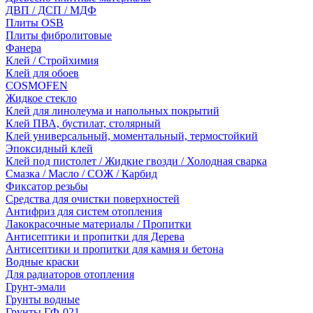
ДВП / ДСП / МДФ
Плиты OSB
Плиты фибролитовые
Фанера
Клей / Стройхимия
Клей для обоев
COSMOFEN
Жидкое стекло
Клей для линолеума и напольных покрытий
Клей ПВА, бустилат, столярный
Клей универсальный, моментальный, термостойкий
Эпоксидный клей
Клей под пистолет / Жидкие гвозди / Холодная сварка
Смазка / Масло / СОЖ / Карбид
Фиксатор резьбы
Средства для очистки поверхностей
Антифриз для систем отопления
Лакокрасочные материалы / Пропитки
Антисептики и пропитки для Дерева
Антисептики и пропитки для камня и бетона
Водные краски
Для радиаторов отопления
Грунт-эмали
Грунты водные
Грунты ГФ-021