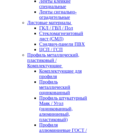
Ленты клейкие
специальные
Ленты сигнально-
оградительные
Листовые материалы
ГКЛ / ГВЛ / Пол
Стекломагнезитовый
лист (СМЛ)
Сэндвич-панели ПВХ
ЦСП / ГСП
Профиль металлический,
пластиковый /
Комплектующие
Комплектующие для
профиля
Профиль
металлический
оцинкованный
Профиль штукатурный
Маяк / Угол
(оцинкованный,
алюминиевый,
пластиковый)
Профиля
аллюминиевые ГОСТ /