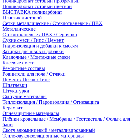
Поликарбонат сотовый прозрачный
Поликарбонат сотовый цветной
ВЫСТАВКА поликарбонат
Пластик листовой
Сетки металлические / Стеклотканевые / ПВХ
Металлические
Стеклотканевые / ПВХ / Серпянка
Сухие смеси / Гипс / Цемент
Гидроизоляция и добавки к смесям
Затирки для швов и добавки
Кладочные / Монтажные смеси
Клеевые смеси
Ремонтные составы
Ровнители для пола / Стяжки
Цемент / Песок / Гипс
Шпатлевки
Штукатурки
Сыпучие материалы
Теплоизоляция / Пароизоляция / Огнезащита
Керамзит
Огнезащитные материалы
Плёнки кровельные / Мембраны / Геотекстиль / Фольга для
бани
Скотч алюминиевый / металлизированный
Тепло-звукоизоляционные материалы