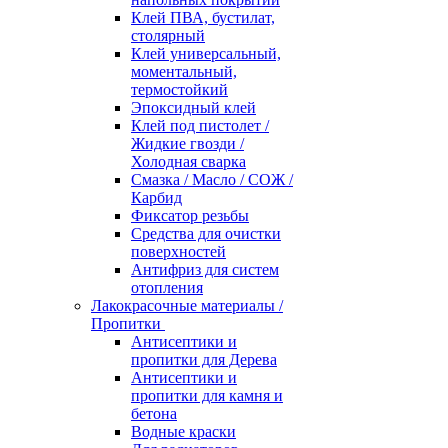
Клей ПВА, бустилат,
столярный
Клей универсальный,
моментальный,
термостойкий
Эпоксидный клей
Клей под пистолет /
Жидкие гвозди /
Холодная сварка
Смазка / Масло / СОЖ /
Карбид
Фиксатор резьбы
Средства для очистки
поверхностей
Антифриз для систем
отопления
Лакокрасочные материалы /
Пропитки
Антисептики и
пропитки для Дерева
Антисептики и
пропитки для камня и
бетона
Водные краски