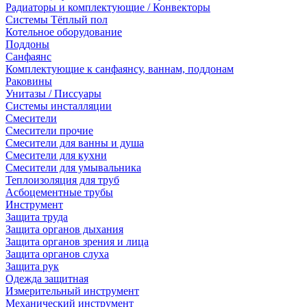
Радиаторы и комплектующие / Конвекторы
Системы Тёплый пол
Котельное оборудование
Поддоны
Санфаянс
Комплектующие к санфаянсу, ваннам, поддонам
Раковины
Унитазы / Писсуары
Системы инсталляции
Смесители
Смесители прочие
Смесители для ванны и душа
Смесители для кухни
Смесители для умывальника
Теплоизоляция для труб
Асбоцементные трубы
Инструмент
Защита труда
Защита органов дыхания
Защита органов зрения и лица
Защита органов слуха
Защита рук
Одежда защитная
Измерительный инструмент
Механический инструмент