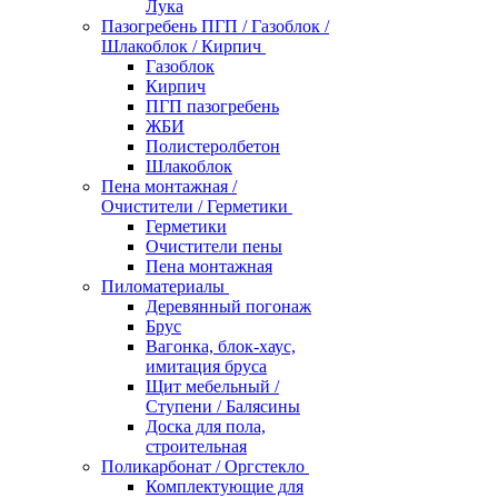
Лука
Пазогребень ПГП / Газоблок /
Шлакоблок / Кирпич
Газоблок
Кирпич
ПГП пазогребень
ЖБИ
Полистеролбетон
Шлакоблок
Пена монтажная /
Очистители / Герметики
Герметики
Очистители пены
Пена монтажная
Пиломатериалы
Деревянный погонаж
Брус
Вагонка, блок-хаус,
имитация бруса
Щит мебельный /
Ступени / Балясины
Доска для пола,
строительная
Поликарбонат / Оргстекло
Комплектующие для