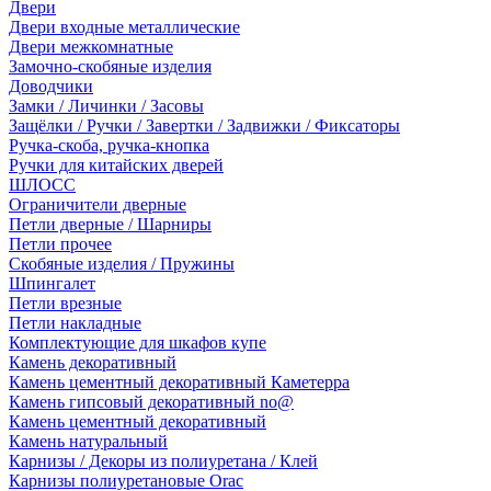
Двери
Двери входные металлические
Двери межкомнатные
Замочно-скобяные изделия
Доводчики
Замки / Личинки / Засовы
Защёлки / Ручки / Завертки / Задвижки / Фиксаторы
Ручка-скоба, ручка-кнопка
Ручки для китайских дверей
ШЛОСС
Ограничители дверные
Петли дверные / Шарниры
Петли прочее
Скобяные изделия / Пружины
Шпингалет
Петли врезные
Петли накладные
Комплектующие для шкафов купе
Камень декоративный
Камень цементный декоративный Каметерра
Камень гипсовый декоративный no@
Камень цементный декоративный
Камень натуральный
Карнизы / Декоры из полиуретана / Клей
Карнизы полиуретановые Orac