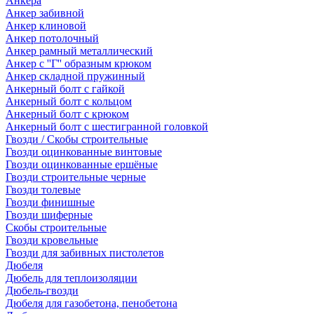
Анкера
Анкер забивной
Анкер клиновой
Анкер потолочный
Анкер рамный металлический
Анкер с ''Г'' образным крюком
Анкер складной пружинный
Анкерный болт с гайкой
Анкерный болт с кольцом
Анкерный болт с крюком
Анкерный болт с шестигранной головкой
Гвозди / Скобы строительные
Гвозди оцинкованные винтовые
Гвозди оцинкованные ершёные
Гвозди строительные черные
Гвозди толевые
Гвозди финишные
Гвозди шиферные
Скобы строительные
Гвозди кровельные
Гвозди для забивных пистолетов
Дюбеля
Дюбель для теплоизоляции
Дюбель-гвозди
Дюбеля для газобетона, пенобетона