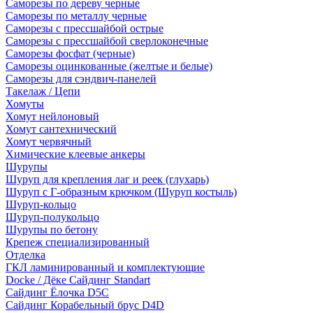
Саморезы по дереву черные
Саморезы по металлу черные
Саморезы с прессшайбой острые
Саморезы с прессшайбой сверлоконечные
Саморезы фосфат (черные)
Саморезы оцинкованные (желтые и белые)
Саморезы для сэндвич-панелей
Такелаж / Цепи
Хомуты
Хомут нейлоновый
Хомут сантехнический
Хомут червячный
Химические клеевые анкеры
Шурупы
Шуруп для крепления лаг и реек (глухарь)
Шуруп с Г-образным крючком (Шуруп костыль)
Шуруп-кольцо
Шуруп-полукольцо
Шурупы по бетону
Крепеж специализированный
Отделка
ГКЛ ламинированный и комплектующие
Docke / Дёке Сайдинг Standart
Сайдинг Ёлочка D5C
Сайдинг Корабельный брус D4D