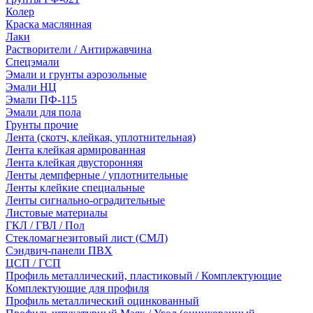
Колер
Краска маслянная
Лаки
Растворители / Антиржавчина
Спецэмали
Эмали и грунты аэрозольные
Эмали НЦ
Эмали ПФ-115
Эмали для пола
Грунты прочие
Лента (скотч, клейкая, уплотнительная)
Лента клейкая армированная
Лента клейкая двусторонняя
Ленты демпферные / уплотнительные
Ленты клейкие специальные
Ленты сигнально-оградительные
Листовые материалы
ГКЛ / ГВЛ / Пол
Стекломагнезитовый лист (СМЛ)
Сэндвич-панели ПВХ
ЦСП / ГСП
Профиль металлический, пластиковый / Комплектующие
Комплектующие для профиля
Профиль металлический оцинкованный