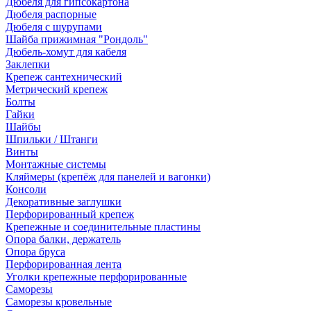
Дюбеля для гипсокартона
Дюбеля распорные
Дюбеля с шурупами
Шайба прижимная "Рондоль"
Дюбель-хомут для кабеля
Заклепки
Крепеж сантехнический
Метрический крепеж
Болты
Гайки
Шайбы
Шпильки / Штанги
Винты
Монтажные системы
Кляймеры (крепёж для панелей и вагонки)
Консоли
Декоративные заглушки
Перфорированный крепеж
Крепежные и соединительные пластины
Опора балки, держатель
Опора бруса
Перфорированная лента
Уголки крепежные перфорированные
Саморезы
Саморезы кровельные