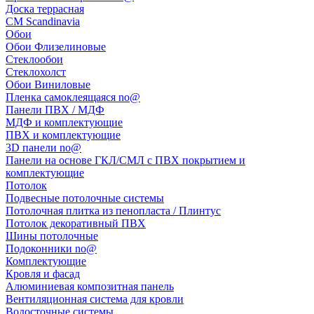
Доска террасная
CM Scandinavia
Обои
Обои Флизелиновые
Стеклообои
Стеклохолст
Обои Виниловые
Пленка самоклеящаяся no@
Панели ПВХ / МДФ
МДФ и комплектующие
ПВХ и комплектующие
3D панели no@
Панели на основе ГКЛ/СМЛ с ПВХ покрытием и
комплектующие
Потолок
Подвесные потолочные системы
Потолочная плитка из пенопласта / Плинтус
Потолок декоративный ПВХ
Шины потолочные
Подоконники no@
Комплектующие
Кровля и фасад
Алюминиевая композитная панель
Вентиляционная система для кровли
Водосточные системы