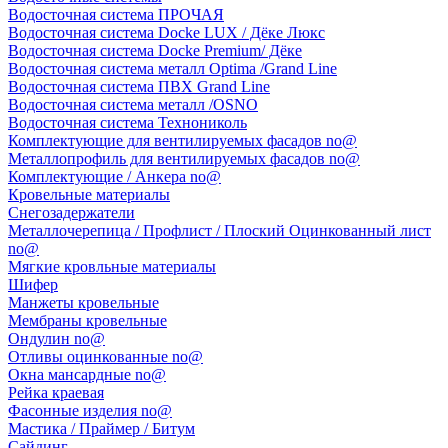
Водосточная система ПРОЧАЯ
Водосточная система Docke LUX / Дёке Люкс
Водосточная система Docke Premium/ Дёке
Водосточная система металл Optima /Grand Line
Водосточная система ПВХ Grand Line
Водосточная система металл /OSNO
Водосточная система Технониколь
Комплектующие для вентилируемых фасадов no@
Металлопрофиль для вентилируемых фасадов no@
Комплектующие / Анкера no@
Кровельные материалы
Снегозадержатели
Металлочерепица / Профлист / Плоский Оцинкованный лист
no@
Мягкие кровльные материалы
Шифер
Манжеты кровельные
Мембраны кровельные
Ондулин no@
Отливы оцинкованные no@
Окна мансардные no@
Рейка краевая
Фасонные изделия no@
Мастика / Праймер / Битум
Сайдинг