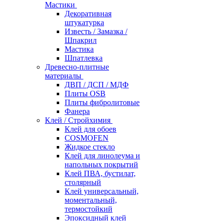
Мастики
Декоративная
штукатурка
Известь / Замазка /
Шпакрил
Мастика
Шпатлевка
Древесно-плитные
материалы
ДВП / ДСП / МДФ
Плиты OSB
Плиты фибролитовые
Фанера
Клей / Стройхимия
Клей для обоев
COSMOFEN
Жидкое стекло
Клей для линолеума и
напольных покрытий
Клей ПВА, бустилат,
столярный
Клей универсальный,
моментальный,
термостойкий
Эпоксидный клей