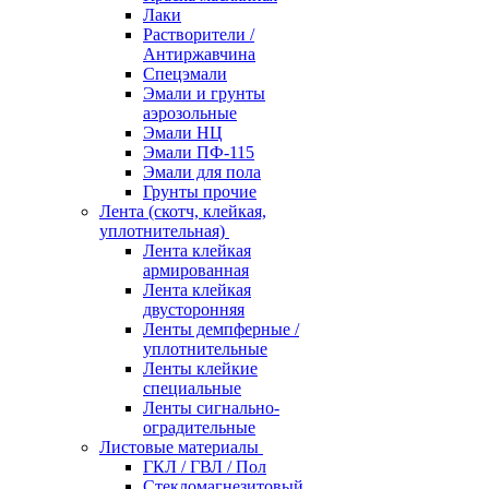
Лаки
Растворители /
Антиржавчина
Спецэмали
Эмали и грунты
аэрозольные
Эмали НЦ
Эмали ПФ-115
Эмали для пола
Грунты прочие
Лента (скотч, клейкая,
уплотнительная)
Лента клейкая
армированная
Лента клейкая
двусторонняя
Ленты демпферные /
уплотнительные
Ленты клейкие
специальные
Ленты сигнально-
оградительные
Листовые материалы
ГКЛ / ГВЛ / Пол
Стекломагнезитовый