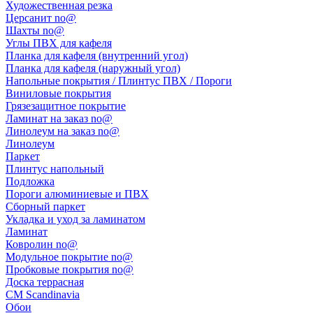
Художественная резка
Церсанит no@
Шахты no@
Углы ПВХ для кафеля
Планка для кафеля (внутренний угол)
Планка для кафеля (наружный угол)
Напольные покрытия / Плинтус ПВХ / Пороги
Виниловые покрытия
Грязезащитное покрытие
Ламинат на заказ no@
Линолеум на заказ no@
Линолеум
Паркет
Плинтус напольный
Подложка
Пороги алюминиевые и ПВХ
Сборный паркет
Укладка и уход за ламинатом
Ламинат
Ковролин no@
Модульное покрытие no@
Пробковые покрытия no@
Доска террасная
CM Scandinavia
Обои