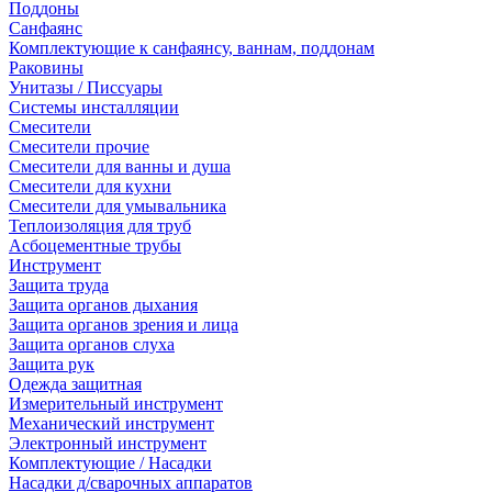
Поддоны
Санфаянс
Комплектующие к санфаянсу, ваннам, поддонам
Раковины
Унитазы / Писсуары
Системы инсталляции
Смесители
Смесители прочие
Смесители для ванны и душа
Смесители для кухни
Смесители для умывальника
Теплоизоляция для труб
Асбоцементные трубы
Инструмент
Защита труда
Защита органов дыхания
Защита органов зрения и лица
Защита органов слуха
Защита рук
Одежда защитная
Измерительный инструмент
Механический инструмент
Электронный инструмент
Комплектующие / Насадки
Насадки д/сварочных аппаратов