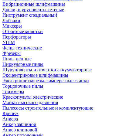
Вибрационные шлифмашины
Дрели, шуруповерты сетевые
Инструмент специальный
Лобзики
Миксеры
Отбойные молотки
Перфораторы
УШМ
Фены технические
Фрезеры
Пилы цепные
Циркулярные пилы
Шуруповерты и отвертки аккумуляторные
Эксцентриковые шлифмашины
Электроплиткорезы, камнерезные станки
Торцовочные пилы
Триммеры
Краскопульты электрические
Мойки высокого давления
Пылесосы строительные и комплектующие
Крепёж
Анкера
Анкер забивной
Анкер клиновой
Анкер потолочный