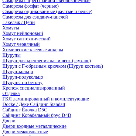
Саморезы с прессшайбой сверлоконечные
Саморезы фосфат (черные)
Саморезы оцинкованные (желтые и белые)
Саморезы для сэндвич-панелей
Такелаж / Цепи
Хомуты
Хомут нейлоновый
Хомут сантехнический
Хомут червячный
Химические клеевые анкеры
Шурупы
Шуруп для крепления лаг и реек (глухарь)
Шуруп с Г-образным крючком (Шуруп костыль)
Шуруп-кольцо
Шуруп-полукольцо
Шурупы по бетону
Крепеж специализированный
Отделка
ГКЛ ламинированный и комплектующие
Docke / Дёке Сайдинг Standart
Сайдинг Ёлочка D5C
Сайдинг Корабельный брус D4D
Двери
Двери входные металлические
Двери межкомнатные