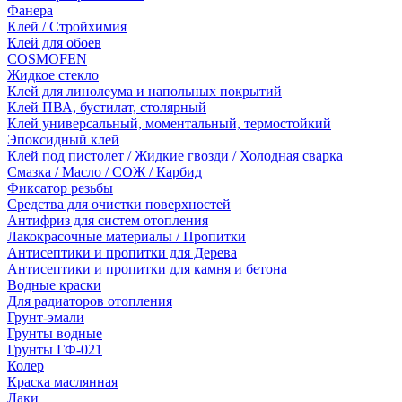
Фанера
Клей / Стройхимия
Клей для обоев
COSMOFEN
Жидкое стекло
Клей для линолеума и напольных покрытий
Клей ПВА, бустилат, столярный
Клей универсальный, моментальный, термостойкий
Эпоксидный клей
Клей под пистолет / Жидкие гвозди / Холодная сварка
Смазка / Масло / СОЖ / Карбид
Фиксатор резьбы
Средства для очистки поверхностей
Антифриз для систем отопления
Лакокрасочные материалы / Пропитки
Антисептики и пропитки для Дерева
Антисептики и пропитки для камня и бетона
Водные краски
Для радиаторов отопления
Грунт-эмали
Грунты водные
Грунты ГФ-021
Колер
Краска маслянная
Лаки