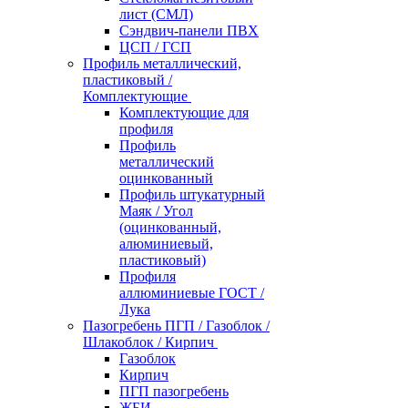
лист (СМЛ)
Сэндвич-панели ПВХ
ЦСП / ГСП
Профиль металлический,
пластиковый /
Комплектующие
Комплектующие для
профиля
Профиль
металлический
оцинкованный
Профиль штукатурный
Маяк / Угол
(оцинкованный,
алюминиевый,
пластиковый)
Профиля
аллюминиевые ГОСТ /
Лука
Пазогребень ПГП / Газоблок /
Шлакоблок / Кирпич
Газоблок
Кирпич
ПГП пазогребень
ЖБИ