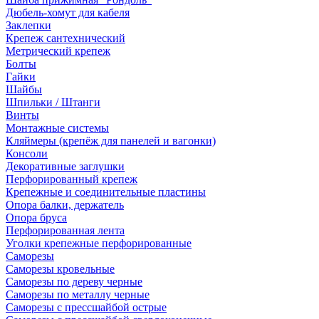
Дюбель-хомут для кабеля
Заклепки
Крепеж сантехнический
Метрический крепеж
Болты
Гайки
Шайбы
Шпильки / Штанги
Винты
Монтажные системы
Кляймеры (крепёж для панелей и вагонки)
Консоли
Декоративные заглушки
Перфорированный крепеж
Крепежные и соединительные пластины
Опора балки, держатель
Опора бруса
Перфорированная лента
Уголки крепежные перфорированные
Саморезы
Саморезы кровельные
Саморезы по дереву черные
Саморезы по металлу черные
Саморезы с прессшайбой острые