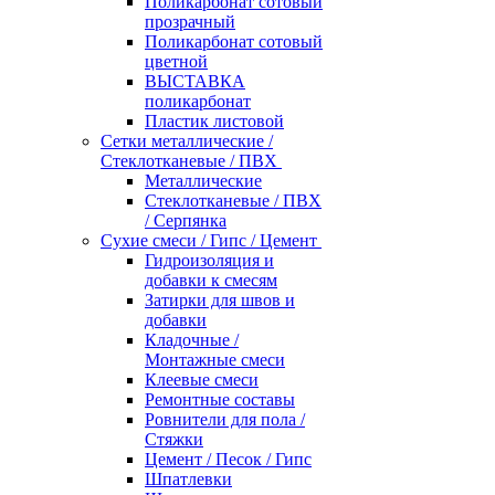
Поликарбонат сотовый
прозрачный
Поликарбонат сотовый
цветной
ВЫСТАВКА
поликарбонат
Пластик листовой
Сетки металлические /
Стеклотканевые / ПВХ
Металлические
Стеклотканевые / ПВХ
/ Серпянка
Сухие смеси / Гипс / Цемент
Гидроизоляция и
добавки к смесям
Затирки для швов и
добавки
Кладочные /
Монтажные смеси
Клеевые смеси
Ремонтные составы
Ровнители для пола /
Стяжки
Цемент / Песок / Гипс
Шпатлевки