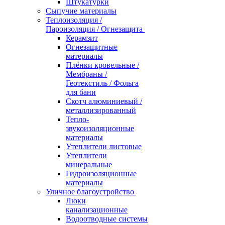
Штукатурки
Сыпучие материалы
Теплоизоляция /
Пароизоляция / Огнезащита
Керамзит
Огнезащитные
материалы
Плёнки кровельные /
Мембраны /
Геотекстиль / Фольга
для бани
Скотч алюминиевый /
металлизированный
Тепло-
звукоизоляционные
материалы
Утеплители листовые
Утеплители
минеральные
Гидроизоляционные
материалы
Уличное благоустройство
Люки
канализационные
Водоотводные системы