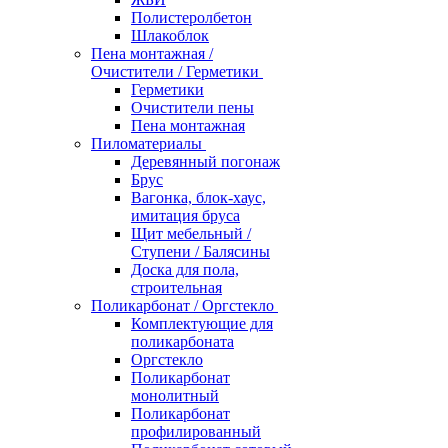
Полистеролбетон
Шлакоблок
Пена монтажная /
Очистители / Герметики
Герметики
Очистители пены
Пена монтажная
Пиломатериалы
Деревянный погонаж
Брус
Вагонка, блок-хаус,
имитация бруса
Щит мебельный /
Ступени / Балясины
Доска для пола,
строительная
Поликарбонат / Оргстекло
Комплектующие для
поликарбоната
Оргстекло
Поликарбонат
монолитный
Поликарбонат
профилированный