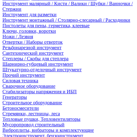
Инструмент малярный / Кисти / Валики / Шубки / Ванночки /
Стержни
Инструмент для разметки
Инструмент монтажный / Столярно-слесарный / Расходники
Пистолеты для пены, герметика, клеевые
Ключи, головки, воротки
Ножи / Лезвия
Отвертки / Наборы отверток
Резьбонарезной инструмент
Сантехнический инструмент
Степлеры / Скобы для степлера
Шарнирно-губцевый инструмент
Штукатурно-отделочный инструмент
Прочий инструмент
Силовая техника
Сварочное оборудование
Стабилизаторы напряжения и ИБП
Генераторы
Строительное оборудование
Бетоносмесители
Стремянки, лестницы, леса
Тепловые пушки, Тепловентиляторы
Мусоропровод строительный
Виброплиты, вибраторы и комплектующие
Электроинструмент, бензоинструмент