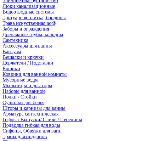
Уличное благоустройство
Люки канализационные
Водоотводные системы
Тротуарная плитка, бордюры
Трава искуственная no@
Заборы и ограждения
Дренажные трубы, колодцы
Сантехника
Аксессуары для ванны
Вантузы
Вешалки и крючки
Держатели / Подставки
Ёршики
Коврики для ванной комнаты
Мусорные ведра
Мыльницы и дозаторы
Наборы для ванной
Полки / Стойки
Сушилки для белья
Шторы и карнизы для ванны
Арматура сантехническая
Гофры / Выпуски/ Сливы/ Переливы
Подводка гибкая для воды
Сифоны, Обвязки для ванн
Трапы для поддонов