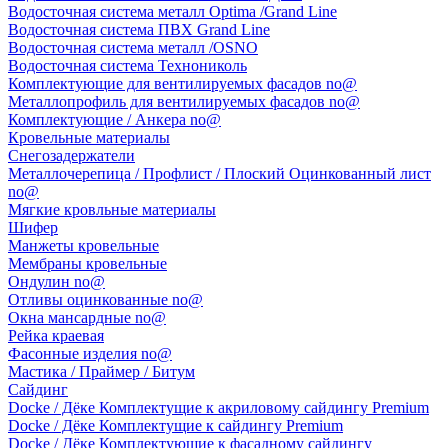
Водосточная система металл Optima /Grand Line
Водосточная система ПВХ Grand Line
Водосточная система металл /OSNO
Водосточная система Технониколь
Комплектующие для вентилируемых фасадов no@
Металлопрофиль для вентилируемых фасадов no@
Комплектующие / Анкера no@
Кровельные материалы
Снегозадержатели
Металлочерепица / Профлист / Плоский Оцинкованный лист
no@
Мягкие кровльные материалы
Шифер
Манжеты кровельные
Мембраны кровельные
Ондулин no@
Отливы оцинкованные no@
Окна мансардные no@
Рейка краевая
Фасонные изделия no@
Мастика / Праймер / Битум
Сайдинг
Docke / Дёке Комплектущие к акриловому сайдингу Premium
Docke / Дёке Комплектущие к сайдингу Premium
Docke / Дёке Комплектующие к фасадному сайдингу