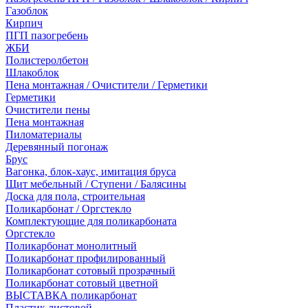
Газоблок
Кирпич
ПГП пазогребень
ЖБИ
Полистеролбетон
Шлакоблок
Пена монтажная / Очистители / Герметики
Герметики
Очистители пены
Пена монтажная
Пиломатериалы
Деревянный погонаж
Брус
Вагонка, блок-хаус, имитация бруса
Щит мебельный / Ступени / Балясины
Доска для пола, строительная
Поликарбонат / Оргстекло
Комплектующие для поликарбоната
Оргстекло
Поликарбонат монолитный
Поликарбонат профилированный
Поликарбонат сотовый прозрачный
Поликарбонат сотовый цветной
ВЫСТАВКА поликарбонат
Пластик листовой