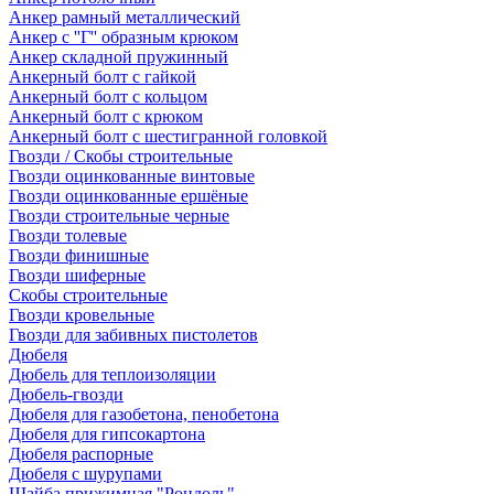
Анкер рамный металлический
Анкер с ''Г'' образным крюком
Анкер складной пружинный
Анкерный болт с гайкой
Анкерный болт с кольцом
Анкерный болт с крюком
Анкерный болт с шестигранной головкой
Гвозди / Скобы строительные
Гвозди оцинкованные винтовые
Гвозди оцинкованные ершёные
Гвозди строительные черные
Гвозди толевые
Гвозди финишные
Гвозди шиферные
Скобы строительные
Гвозди кровельные
Гвозди для забивных пистолетов
Дюбеля
Дюбель для теплоизоляции
Дюбель-гвозди
Дюбеля для газобетона, пенобетона
Дюбеля для гипсокартона
Дюбеля распорные
Дюбеля с шурупами
Шайба прижимная "Рондоль"