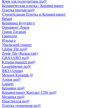
Клея для полиуретана no@
Керамическая плитка / Керамогранит
Плитка прочая no@
Строительная Плитка и Керамогранит
Belani
Керамика Будущего
Орнамент Декор
Грани Таганая
Гранитея
Идальго
Уральский гранит
Global Tile no@
Zerde Tile (Казахстан)
GRASARO no@
Kerama-marazzi no@
Lasselsberger no@
ВКЗ (Axima)
Meissen Keramik @
Азори no@
Laparet
Керамин no@
Керамогранит Контакт СПб no@
Мозаика no@
Пиастрелла no@
Плитка уцененная no@