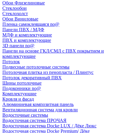
Обои Флизелиновые
Стеклообои
Стеклохолст
Обои Виниловые
Пленка самоклеящаяся no@
Панели ПВХ / МДФ
МДФ и комплектующие
ПВХ и комплектующие
3D панели no@
Панели на основе ГКЛ/СМЛ с ПВХ покрытием и
комплектующие
Потолок
Подвесные потолочные системы
Потолочная плитка из пенопласта / Плинтус
Потолок декоративный ПВХ
Шины потолочные
Подоконники no@
Комплектующие
Кровля и фасад
Алюминиевая композитная панель
Вентиляционная система для кровли
Водосточные системы
Водосточная система ПРОЧАЯ
Водосточная система Docke LUX / Дёке Люкс
Водосточная система Docke Premium/ Дёке