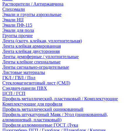
Растворители / Антиржавчина
Спецэмали
Эмали и грунты аэрозольные
Эмали НЦ
Эмали ПФ-115
Эмали для пола
Грунты прочие
Лента (скотч, клейкая, уплотнительная)
Лента клейкая армированная
Лента клейкая двусторонняя
Ленты демпферные / уплотнительные
Ленты клейкие специальные
Ленты сигнально-оградительные
Листовые материалы
ГКЛ / ГВЛ / Пол
Стекломагнезитовый лист (СМЛ)
Сэндвич-панели ПВХ
ЦСП / ГСП
Профиль металлический, пластиковый / Комплектующие
Комплектующие для профиля
Профиль металлический оцинкованный
Профиль штукатурный Маяк / Угол (оцинкованный,
алюминиевый, пластиковый)
Профиля аллюминиевые ГОСТ /Лука
Пазогребень ПГП / Газоблок / Шлакоблок / Кирпич