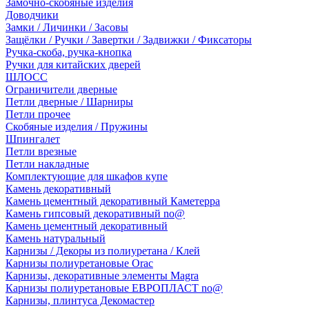
Замочно-скобяные изделия
Доводчики
Замки / Личинки / Засовы
Защёлки / Ручки / Завертки / Задвижки / Фиксаторы
Ручка-скоба, ручка-кнопка
Ручки для китайских дверей
ШЛОСС
Ограничители дверные
Петли дверные / Шарниры
Петли прочее
Скобяные изделия / Пружины
Шпингалет
Петли врезные
Петли накладные
Комплектующие для шкафов купе
Камень декоративный
Камень цементный декоративный Каметерра
Камень гипсовый декоративный no@
Камень цементный декоративный
Камень натуральный
Карнизы / Декоры из полиуретана / Клей
Карнизы полиуретановые Orac
Карнизы, декоративные элементы Magra
Карнизы полиуретановые ЕВРОПЛАСТ no@
Карнизы, плинтуса Декомастер