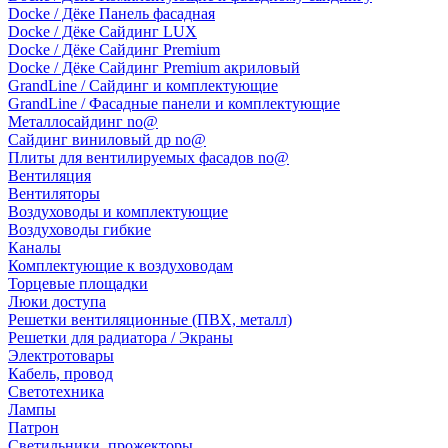
Docke / Дёке Панель фасадная
Docke / Дёке Сайдинг LUX
Docke / Дёке Сайдинг Premium
Docke / Дёке Сайдинг Premium акриловый
GrandLine / Сайдинг и комплектующие
GrandLine / Фасадные панели и комплектующие
Металлосайдинг no@
Сайдинг виниловый др no@
Плиты для вентилируемых фасадов no@
Вентиляция
Вентиляторы
Воздуховоды и комплектующие
Воздуховоды гибкие
Каналы
Комплектующие к воздуховодам
Торцевые площадки
Люки доступа
Решетки вентиляционные (ПВХ, металл)
Решетки для радиатора / Экраны
Электротовары
Кабель, провод
Светотехника
Лампы
Патрон
Светильники, прожекторы