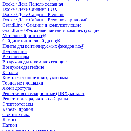
Docke / Дёке Панель фасадная
Docke / Дёке Сайдинг LUX
Docke / Дёке Сайдинг Premium
Docke / Дёке Сайдинг Premium акриловый
GrandLine / Сайдинг и комплектующие
GrandLine / Фасадные панели и комплектующие
Металлосайдинг no@
Сайдинг виниловый др no@
Плиты для вентилируемых фасадов no@
Вентиляция
Вентиляторы
Воздуховоды и комплектующие
Воздуховоды гибкие
Каналы
Комплектующие к воздуховодам
Торцевые площадки
Люки доступа
Решетки вентиляционные (ПВХ, металл)
Решетки для радиатора / Экраны
Электротовары
Кабель, провод
Светотехника
Лампы
Патрон
Светильники, прожекторы