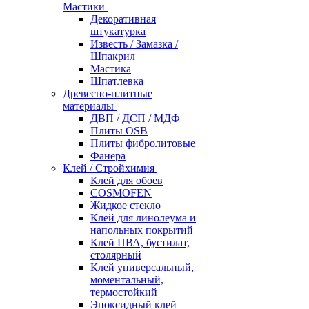
Мастики
Декоративная
штукатурка
Известь / Замазка /
Шпакрил
Мастика
Шпатлевка
Древесно-плитные
материалы
ДВП / ДСП / МДФ
Плиты OSB
Плиты фибролитовые
Фанера
Клей / Стройхимия
Клей для обоев
COSMOFEN
Жидкое стекло
Клей для линолеума и
напольных покрытий
Клей ПВА, бустилат,
столярный
Клей универсальный,
моментальный,
термостойкий
Эпоксидный клей