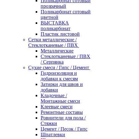
Поликарбонат сотовый
прозрачный
Поликарбонат сотовый
цветной
ВЫСТАВКА
поликарбонат
Пластик листовой
Сетки металлические /
Стеклотканевые / ПВХ
Металлические
Стеклотканевые / ПВХ
/ Серпянка
Сухие смеси / Гипс / Цемент
Гидроизоляция и
добавки к смесям
Затирки для швов и
добавки
Кладочные /
Монтажные смеси
Клеевые смеси
Ремонтные составы
Ровнители для пола /
Стяжки
Цемент / Песок / Гипс
Шпатлевки