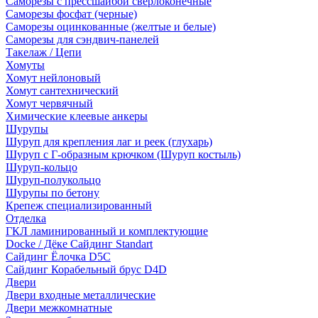
Саморезы с прессшайбой сверлоконечные
Саморезы фосфат (черные)
Саморезы оцинкованные (желтые и белые)
Саморезы для сэндвич-панелей
Такелаж / Цепи
Хомуты
Хомут нейлоновый
Хомут сантехнический
Хомут червячный
Химические клеевые анкеры
Шурупы
Шуруп для крепления лаг и реек (глухарь)
Шуруп с Г-образным крючком (Шуруп костыль)
Шуруп-кольцо
Шуруп-полукольцо
Шурупы по бетону
Крепеж специализированный
Отделка
ГКЛ ламинированный и комплектующие
Docke / Дёке Сайдинг Standart
Сайдинг Ёлочка D5C
Сайдинг Корабельный брус D4D
Двери
Двери входные металлические
Двери межкомнатные