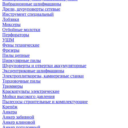
Вибрационные шлифмашины
Дрели, шуруповерты сетевые
Инструмент специальный
Лобзики
Миксеры
Отбойные молотки
Перфораторы
УШМ
Фены технические
Фрезеры
Пилы цепные
Циркулярные пилы
Шуруповерты и отвертки аккумуляторные
Эксцентриковые шлифмашины
Электроплиткорезы, камнерезные станки
Торцовочные пилы
Триммеры
Краскопульты электрические
Мойки высокого давления
Пылесосы строительные и комплектующие
Крепёж
Анкера
Анкер забивной
Анкер клиновой
Анкер потолочный