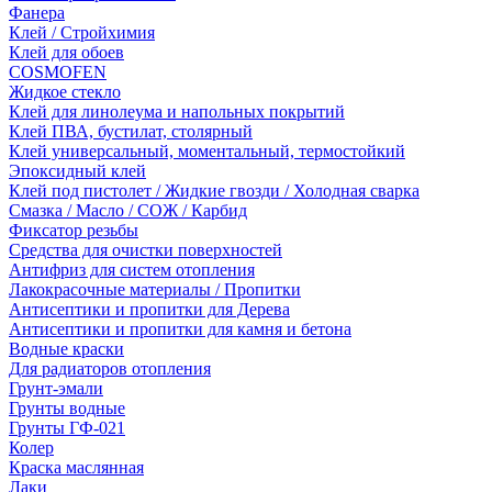
Фанера
Клей / Стройхимия
Клей для обоев
COSMOFEN
Жидкое стекло
Клей для линолеума и напольных покрытий
Клей ПВА, бустилат, столярный
Клей универсальный, моментальный, термостойкий
Эпоксидный клей
Клей под пистолет / Жидкие гвозди / Холодная сварка
Смазка / Масло / СОЖ / Карбид
Фиксатор резьбы
Средства для очистки поверхностей
Антифриз для систем отопления
Лакокрасочные материалы / Пропитки
Антисептики и пропитки для Дерева
Антисептики и пропитки для камня и бетона
Водные краски
Для радиаторов отопления
Грунт-эмали
Грунты водные
Грунты ГФ-021
Колер
Краска маслянная
Лаки