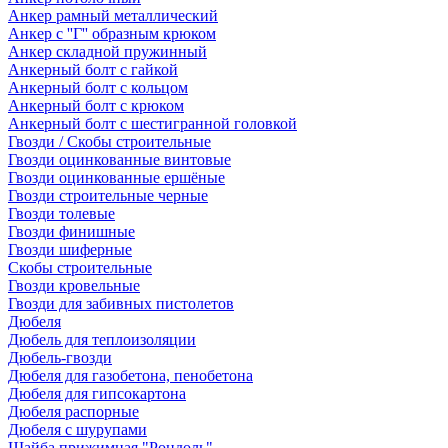
Анкер рамный металлический
Анкер с ''Г'' образным крюком
Анкер складной пружинный
Анкерный болт с гайкой
Анкерный болт с кольцом
Анкерный болт с крюком
Анкерный болт с шестигранной головкой
Гвозди / Скобы строительные
Гвозди оцинкованные винтовые
Гвозди оцинкованные ершёные
Гвозди строительные черные
Гвозди толевые
Гвозди финишные
Гвозди шиферные
Скобы строительные
Гвозди кровельные
Гвозди для забивных пистолетов
Дюбеля
Дюбель для теплоизоляции
Дюбель-гвозди
Дюбеля для газобетона, пенобетона
Дюбеля для гипсокартона
Дюбеля распорные
Дюбеля с шурупами
Шайба прижимная "Рондоль"