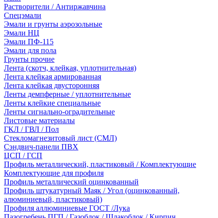
Растворители / Антиржавчина
Спецэмали
Эмали и грунты аэрозольные
Эмали НЦ
Эмали ПФ-115
Эмали для пола
Грунты прочие
Лента (скотч, клейкая, уплотнительная)
Лента клейкая армированная
Лента клейкая двусторонняя
Ленты демпферные / уплотнительные
Ленты клейкие специальные
Ленты сигнально-оградительные
Листовые материалы
ГКЛ / ГВЛ / Пол
Стекломагнезитовый лист (СМЛ)
Сэндвич-панели ПВХ
ЦСП / ГСП
Профиль металлический, пластиковый / Комплектующие
Комплектующие для профиля
Профиль металлический оцинкованный
Профиль штукатурный Маяк / Угол (оцинкованный,
алюминиевый, пластиковый)
Профиля аллюминиевые ГОСТ /Лука
Пазогребень ПГП / Газоблок / Шлакоблок / Кирпич