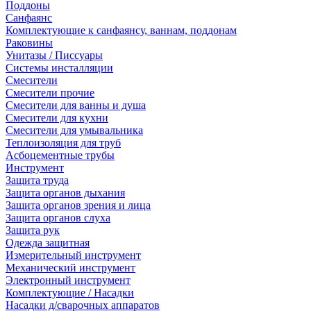
Поддоны
Санфаянс
Комплектующие к санфаянсу, ваннам, поддонам
Раковины
Унитазы / Писсуары
Системы инсталляции
Смесители
Смесители прочие
Смесители для ванны и душа
Смесители для кухни
Смесители для умывальника
Теплоизоляция для труб
Асбоцементные трубы
Инструмент
Защита труда
Защита органов дыхания
Защита органов зрения и лица
Защита органов слуха
Защита рук
Одежда защитная
Измерительный инструмент
Механический инструмент
Электронный инструмент
Комплектующие / Насадки
Насадки д/сварочных аппаратов