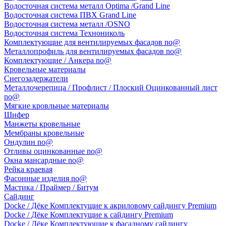
Водосточная система металл Optima /Grand Line
Водосточная система ПВХ Grand Line
Водосточная система металл /OSNO
Водосточная система Технониколь
Комплектующие для вентилируемых фасадов no@
Металлопрофиль для вентилируемых фасадов no@
Комплектующие / Анкера no@
Кровельные материалы
Снегозадержатели
Металлочерепица / Профлист / Плоский Оцинкованный лист
no@
Мягкие кровльные материалы
Шифер
Манжеты кровельные
Мембраны кровельные
Ондулин no@
Отливы оцинкованные no@
Окна мансардные no@
Рейка краевая
Фасонные изделия no@
Мастика / Праймер / Битум
Сайдинг
Docke / Дёке Комплектущие к акриловому сайдингу Premium
Docke / Дёке Комплектущие к сайдингу Premium
Docke / Дёке Комплектующие к фасадному сайдингу