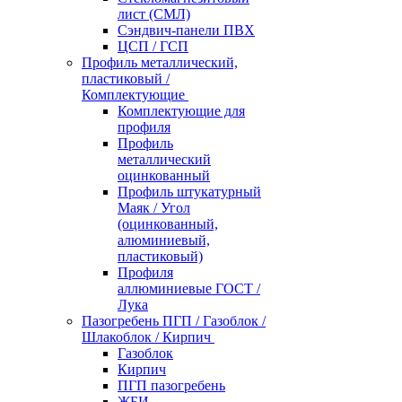
лист (СМЛ)
Сэндвич-панели ПВХ
ЦСП / ГСП
Профиль металлический,
пластиковый /
Комплектующие
Комплектующие для
профиля
Профиль
металлический
оцинкованный
Профиль штукатурный
Маяк / Угол
(оцинкованный,
алюминиевый,
пластиковый)
Профиля
аллюминиевые ГОСТ /
Лука
Пазогребень ПГП / Газоблок /
Шлакоблок / Кирпич
Газоблок
Кирпич
ПГП пазогребень
ЖБИ