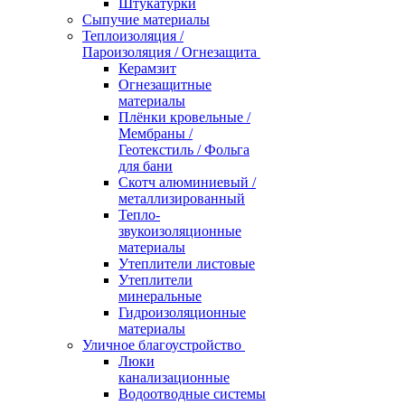
Штукатурки
Сыпучие материалы
Теплоизоляция /
Пароизоляция / Огнезащита
Керамзит
Огнезащитные
материалы
Плёнки кровельные /
Мембраны /
Геотекстиль / Фольга
для бани
Скотч алюминиевый /
металлизированный
Тепло-
звукоизоляционные
материалы
Утеплители листовые
Утеплители
минеральные
Гидроизоляционные
материалы
Уличное благоустройство
Люки
канализационные
Водоотводные системы