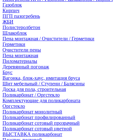
Газоблок
Кирпич
ПГП пазогребень
ЖБИ
Полистеролбетон
Шлакоблок
Пена монтажная / Очистители / Герметики
Герметики
Очистители пены
Пена монтажная
Пиломатериалы
Деревянный погонаж
Брус
Вагонка, блок-хаус, имитация бруса
Щит мебельный / Ступени / Балясины
Доска для пола, строительная
Поликарбонат / Оргстекло
Комплектующие для поликарбоната
Оргстекло
Поликарбонат монолитный
Поликарбонат профилированный
Поликарбонат сотовый прозрачный
Поликарбонат сотовый цветной
ВЫСТАВКА поликарбонат
Пластик листовой