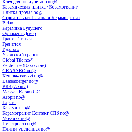
Клея для полиуретана no@
Керамическая плитка / Керамогранит
Плитка прочая no@
Строительная Плитка и Керамогранит
Belani
Керамика Будущего
Орнамент Декор
Грани Таганая
Гранитея
Идальго
Уральский гранит
Global Tile no@
Zerde Tile (Казахстан)
GRASARO no@
Kerama-marazzi no@
Lasselsberger no@
ВКЗ (Axima)
Meissen Keramik @
Азори no@
Laparet
Керамин no@
Керамогранит Контакт СПб no@
Мозаика no@
Пиастрелла no@
Плитка уцененная no@