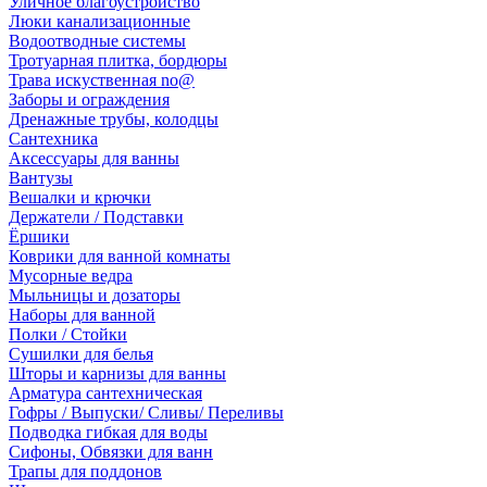
Уличное благоустройство
Люки канализационные
Водоотводные системы
Тротуарная плитка, бордюры
Трава искуственная no@
Заборы и ограждения
Дренажные трубы, колодцы
Сантехника
Аксессуары для ванны
Вантузы
Вешалки и крючки
Держатели / Подставки
Ёршики
Коврики для ванной комнаты
Мусорные ведра
Мыльницы и дозаторы
Наборы для ванной
Полки / Стойки
Сушилки для белья
Шторы и карнизы для ванны
Арматура сантехническая
Гофры / Выпуски/ Сливы/ Переливы
Подводка гибкая для воды
Сифоны, Обвязки для ванн
Трапы для поддонов