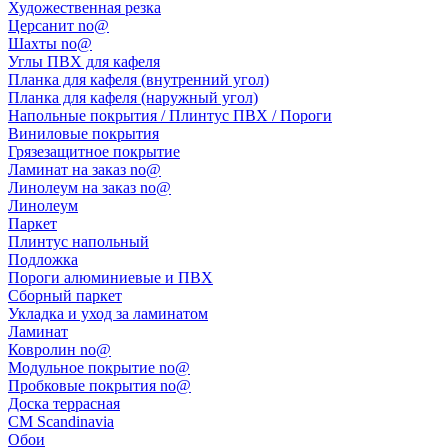
Художественная резка
Церсанит no@
Шахты no@
Углы ПВХ для кафеля
Планка для кафеля (внутренний угол)
Планка для кафеля (наружный угол)
Напольные покрытия / Плинтус ПВХ / Пороги
Виниловые покрытия
Грязезащитное покрытие
Ламинат на заказ no@
Линолеум на заказ no@
Линолеум
Паркет
Плинтус напольный
Подложка
Пороги алюминиевые и ПВХ
Сборный паркет
Укладка и уход за ламинатом
Ламинат
Ковролин no@
Модульное покрытие no@
Пробковые покрытия no@
Доска террасная
CM Scandinavia
Обои