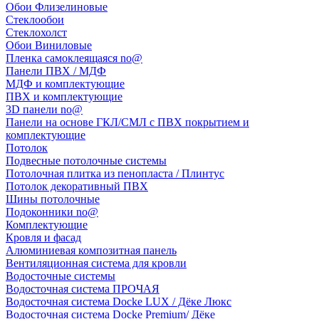
Обои Флизелиновые
Стеклообои
Стеклохолст
Обои Виниловые
Пленка самоклеящаяся no@
Панели ПВХ / МДФ
МДФ и комплектующие
ПВХ и комплектующие
3D панели no@
Панели на основе ГКЛ/СМЛ с ПВХ покрытием и
комплектующие
Потолок
Подвесные потолочные системы
Потолочная плитка из пенопласта / Плинтус
Потолок декоративный ПВХ
Шины потолочные
Подоконники no@
Комплектующие
Кровля и фасад
Алюминиевая композитная панель
Вентиляционная система для кровли
Водосточные системы
Водосточная система ПРОЧАЯ
Водосточная система Docke LUX / Дёке Люкс
Водосточная система Docke Premium/ Дёке