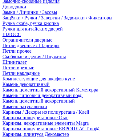
Замочно-скобяные изделия
Доводчики
Замки / Личинки / Засовы
Защёлки / Ручки / Завертки / Задвижки / Фиксаторы
Ручка-скоба, ручка-кнопка
Ручки для китайских дверей
ШЛОСС
Ограничители дверные
Петли дверные / Шарниры
Петли прочее
Скобяные изделия / Пружины
Шпингалет
Петли врезные
Петли накладные
Комплектующие для шкафов купе
Камень декоративный
Камень цементный декоративный Каметерра
Камень гипсовый декоративный no@
Камень цементный декоративный
Камень натуральный
Карнизы / Декоры из полиуретана / Клей
Карнизы полиуретановые Orac
Карнизы, декоративные элементы Magra
Карнизы полиуретановые ЕВРОПЛАСТ no@
Карнизы, плинтуса Декомастер