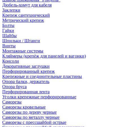
Дюбель-хомут для кабеля
Заклепки
Крепеж сантехнический
Метрический крепеж
Болты
Гайки
Шайбы
Шпильки / Штанги
Винты
Монтажные системы
Кляймеры (крепёж для панелей и вагонки)
Консоли
Декоративные заглушки
Перфорированный крепеж
Крепежные и соединительные пластины
Опора балки, держатель
Опора бруса
Перфорированная лента
Уголки крепежные перфорированные
Саморезы
Саморезы кровельные
Саморезы по дереву черные
Саморезы по металлу черные
Саморезы с прессшайбой острые