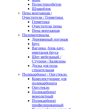
Полистеролбетон
Шлакоблок
Пена монтажная /
Очистители / Герметики
Герметики
Очистители пены
Пена монтажная
Пиломатериалы
Деревянный погонаж
Брус
Вагонка, блок-хаус,
имитация бруса
Щит мебельный /
Ступени / Балясины
Доска для пола,
строительная
Поликарбонат / Оргстекло
Комплектующие для
поликарбоната
Оргстекло
Поликарбонат
монолитный
Поликарбонат
профилированный