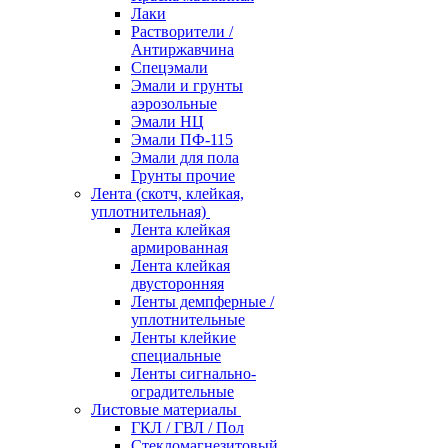
Лаки
Растворители /
Антиржавчина
Спецэмали
Эмали и грунты
аэрозольные
Эмали НЦ
Эмали ПФ-115
Эмали для пола
Грунты прочие
Лента (скотч, клейкая,
уплотнительная)
Лента клейкая
армированная
Лента клейкая
двусторонняя
Ленты демпферные /
уплотнительные
Ленты клейкие
специальные
Ленты сигнально-
оградительные
Листовые материалы
ГКЛ / ГВЛ / Пол
Стекломагнезитовый