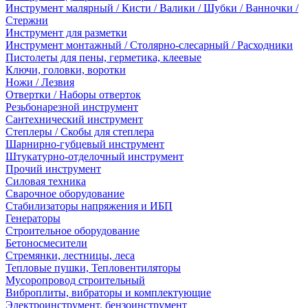
Инструмент малярный / Кисти / Валики / Шубки / Ванночки /
Стержни
Инструмент для разметки
Инструмент монтажный / Столярно-слесарный / Расходники
Пистолеты для пены, герметика, клеевые
Ключи, головки, воротки
Ножи / Лезвия
Отвертки / Наборы отверток
Резьбонарезной инструмент
Сантехнический инструмент
Степлеры / Скобы для степлера
Шарнирно-губцевый инструмент
Штукатурно-отделочный инструмент
Прочий инструмент
Силовая техника
Сварочное оборудование
Стабилизаторы напряжения и ИБП
Генераторы
Строительное оборудование
Бетоносмесители
Стремянки, лестницы, леса
Тепловые пушки, Тепловентиляторы
Мусоропровод строительный
Виброплиты, вибраторы и комплектующие
Электроинструмент, бензоинструмент