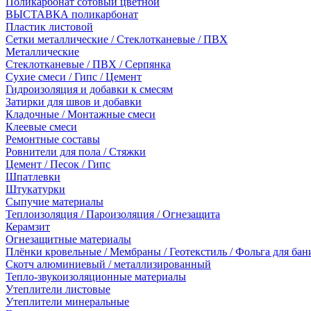
Поликарбонат сотовый цветной
ВЫСТАВКА поликарбонат
Пластик листовой
Сетки металлические / Стеклотканевые / ПВХ
Металлические
Стеклотканевые / ПВХ / Серпянка
Сухие смеси / Гипс / Цемент
Гидроизоляция и добавки к смесям
Затирки для швов и добавки
Кладочные / Монтажные смеси
Клеевые смеси
Ремонтные составы
Ровнители для пола / Стяжки
Цемент / Песок / Гипс
Шпатлевки
Штукатурки
Сыпучие материалы
Теплоизоляция / Пароизоляция / Огнезащита
Керамзит
Огнезащитные материалы
Плёнки кровельные / Мембраны / Геотекстиль / Фольга для бан
Скотч алюминиевый / металлизированный
Тепло-звукоизоляционные материалы
Утеплители листовые
Утеплители минеральные