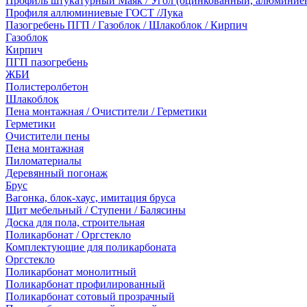
Профиль штукатурный Маяк / Угол (оцинкованный, алюминие
Профиля аллюминиевые ГОСТ /Лука
Пазогребень ПГП / Газоблок / Шлакоблок / Кирпич
Газоблок
Кирпич
ПГП пазогребень
ЖБИ
Полистеролбетон
Шлакоблок
Пена монтажная / Очистители / Герметики
Герметики
Очистители пены
Пена монтажная
Пиломатериалы
Деревянный погонаж
Брус
Вагонка, блок-хаус, имитация бруса
Щит мебельный / Ступени / Балясины
Доска для пола, строительная
Поликарбонат / Оргстекло
Комплектующие для поликарбоната
Оргстекло
Поликарбонат монолитный
Поликарбонат профилированный
Поликарбонат сотовый прозрачный