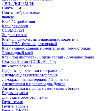
ДВП / ДСП / МДФ
Плиты OSB
Плиты фибролитовые
Фанера
Клей / Стройхимия
Клей для обоев
COSMOFEN
Жидкое стекло
Клей для линолеума и напольных покрытий
Клей ПВА, бустилат, столярный
Клей универсальный, моментальный, термостойкий
Эпоксидный клей
Клей под пистолет / Жидкие гвозди / Холодная сварка
Смазка / Масло / СОЖ / Карбид
Фиксатор резьбы
Средства для очистки поверхностей
Антифриз для систем отопления
Лакокрасочные материалы / Пропитки
Антисептики и пропитки для Дерева
Антисептики и пропитки для камня и бетона
Водные краски
Для радиаторов отопления
Грунт-эмали
Грунты водные
Грунты ГФ-021