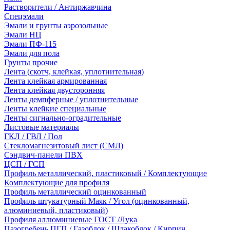
Растворители / Антиржавчина
Спецэмали
Эмали и грунты аэрозольные
Эмали НЦ
Эмали ПФ-115
Эмали для пола
Грунты прочие
Лента (скотч, клейкая, уплотнительная)
Лента клейкая армированная
Лента клейкая двусторонняя
Ленты демпферные / уплотнительные
Ленты клейкие специальные
Ленты сигнально-оградительные
Листовые материалы
ГКЛ / ГВЛ / Пол
Стекломагнезитовый лист (СМЛ)
Сэндвич-панели ПВХ
ЦСП / ГСП
Профиль металлический, пластиковый / Комплектующие
Комплектующие для профиля
Профиль металлический оцинкованный
Профиль штукатурный Маяк / Угол (оцинкованный,
алюминиевый, пластиковый)
Профиля аллюминиевые ГОСТ /Лука
Пазогребень ПГП / Газоблок / Шлакоблок / Кирпич