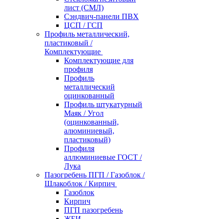
лист (СМЛ)
Сэндвич-панели ПВХ
ЦСП / ГСП
Профиль металлический,
пластиковый /
Комплектующие
Комплектующие для
профиля
Профиль
металлический
оцинкованный
Профиль штукатурный
Маяк / Угол
(оцинкованный,
алюминиевый,
пластиковый)
Профиля
аллюминиевые ГОСТ /
Лука
Пазогребень ПГП / Газоблок /
Шлакоблок / Кирпич
Газоблок
Кирпич
ПГП пазогребень
ЖБИ