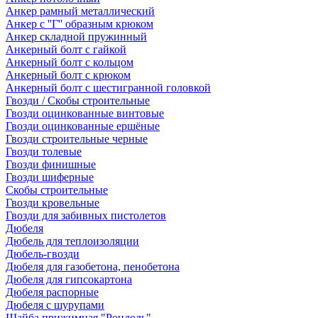
Анкер рамный металлический
Анкер с ''Г'' образным крюком
Анкер складной пружинный
Анкерный болт с гайкой
Анкерный болт с кольцом
Анкерный болт с крюком
Анкерный болт с шестигранной головкой
Гвозди / Скобы строительные
Гвозди оцинкованные винтовые
Гвозди оцинкованные ершёные
Гвозди строительные черные
Гвозди толевые
Гвозди финишные
Гвозди шиферные
Скобы строительные
Гвозди кровельные
Гвозди для забивных пистолетов
Дюбеля
Дюбель для теплоизоляции
Дюбель-гвозди
Дюбеля для газобетона, пенобетона
Дюбеля для гипсокартона
Дюбеля распорные
Дюбеля с шурупами
Шайба прижимная "Рондоль"