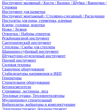
Инструмент малярный / Кисти / Валики / Шубки / Ванночки /
Стержни
Инструмент для разметки
Инструмент монтажный / Столярно-слесарный / Расходники
Пистолеты для пены, герметика, клеевые
Ключи, головки, воротки
Ножи / Лезвия
Отвертки / Наборы отверток
Резьбонарезной инструмент
Сантехнический инструмент
Степлеры / Скобы для степлера
Шарнирно-губцевый инструмент
Штукатурно-отделочный инструмент
Прочий инструмент
Силовая техника
Сварочное оборудование
Стабилизаторы напряжения и ИБП
Генераторы
Строительное оборудование
Бетоносмесители
Стремянки, лестницы, леса
Тепловые пушки, Тепловентиляторы
Мусоропровод строительный
Виброплиты, вибраторы и комплектующие
Электроинструмент, бензоинструмент