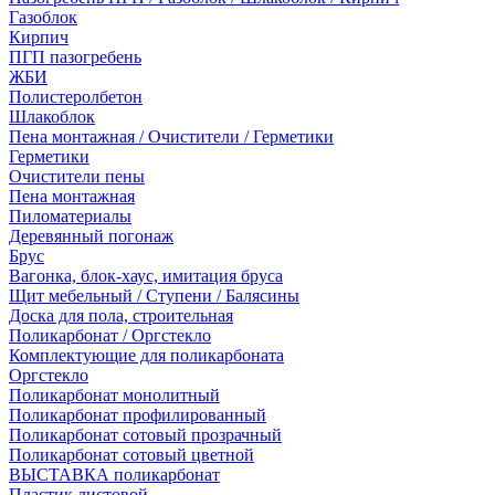
Газоблок
Кирпич
ПГП пазогребень
ЖБИ
Полистеролбетон
Шлакоблок
Пена монтажная / Очистители / Герметики
Герметики
Очистители пены
Пена монтажная
Пиломатериалы
Деревянный погонаж
Брус
Вагонка, блок-хаус, имитация бруса
Щит мебельный / Ступени / Балясины
Доска для пола, строительная
Поликарбонат / Оргстекло
Комплектующие для поликарбоната
Оргстекло
Поликарбонат монолитный
Поликарбонат профилированный
Поликарбонат сотовый прозрачный
Поликарбонат сотовый цветной
ВЫСТАВКА поликарбонат
Пластик листовой