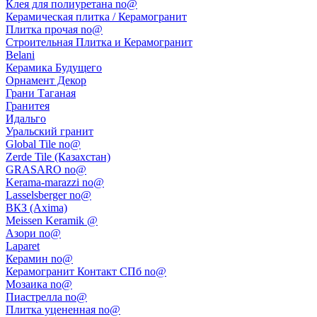
Клея для полиуретана no@
Керамическая плитка / Керамогранит
Плитка прочая no@
Строительная Плитка и Керамогранит
Belani
Керамика Будущего
Орнамент Декор
Грани Таганая
Гранитея
Идальго
Уральский гранит
Global Tile no@
Zerde Tile (Казахстан)
GRASARO no@
Kerama-marazzi no@
Lasselsberger no@
ВКЗ (Axima)
Meissen Keramik @
Азори no@
Laparet
Керамин no@
Керамогранит Контакт СПб no@
Мозаика no@
Пиастрелла no@
Плитка уцененная no@