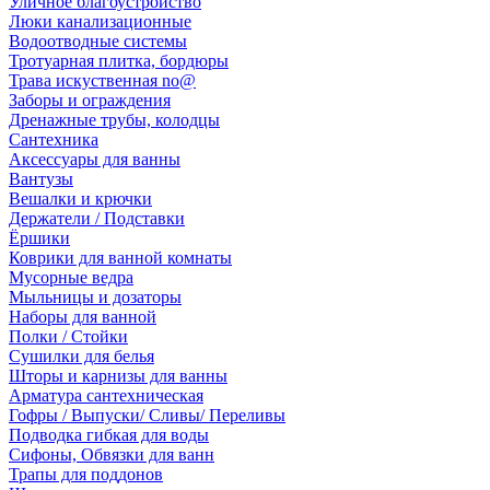
Уличное благоустройство
Люки канализационные
Водоотводные системы
Тротуарная плитка, бордюры
Трава искуственная no@
Заборы и ограждения
Дренажные трубы, колодцы
Сантехника
Аксессуары для ванны
Вантузы
Вешалки и крючки
Держатели / Подставки
Ёршики
Коврики для ванной комнаты
Мусорные ведра
Мыльницы и дозаторы
Наборы для ванной
Полки / Стойки
Сушилки для белья
Шторы и карнизы для ванны
Арматура сантехническая
Гофры / Выпуски/ Сливы/ Переливы
Подводка гибкая для воды
Сифоны, Обвязки для ванн
Трапы для поддонов