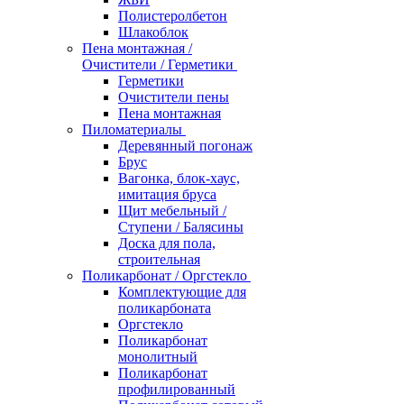
Полистеролбетон
Шлакоблок
Пена монтажная /
Очистители / Герметики
Герметики
Очистители пены
Пена монтажная
Пиломатериалы
Деревянный погонаж
Брус
Вагонка, блок-хаус,
имитация бруса
Щит мебельный /
Ступени / Балясины
Доска для пола,
строительная
Поликарбонат / Оргстекло
Комплектующие для
поликарбоната
Оргстекло
Поликарбонат
монолитный
Поликарбонат
профилированный