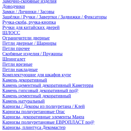
Замочно-скобяные изделия
Доводчики
Замки / Личинки / Засовы
Защёлки / Ручки / Завертки / Задвижки / Фиксаторы
Ручка-скоба, ручка-кнопка
Ручки для китайских дверей
ШЛОСС
Ограничители дверные
Петли дверные / Шарниры
Петли прочее
Скобяные изделия / Пружины
Шпингалет
Петли врезные
Петли накладные
Комплектующие для шкафов купе
Камень декоративный
Камень цементный декоративный Каметерра
Камень гипсовый декоративный no@
Камень цементный декоративный
Камень натуральный
Карнизы / Декоры из полиуретана / Клей
Карнизы полиуретановые Orac
Карнизы, декоративные элементы Magra
Карнизы полиуретановые ЕВРОПЛАСТ no@
Карнизы, плинтуса Декомастер