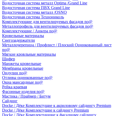
Водосточная система металл Optima /Grand Line
Водосточная система ПВХ Grand Line
Водосточная система металл /OSNO
Водосточная система Технониколь
Комплектующие для вентилируемых фасадов no@
Металлопрофиль для вентилируемых фасадов no@
Комплектующие / Анкера no@
Кровельные материалы
Снегозадержатели
Металлочерепица / Профлист / Плоский Оцинкованный лист
no@
Мягкие кровльные материалы
Шифер
Манжеты кровельные
Мембраны кровельные
Ондулин no@
Отливы оцинкованные no@
Окна мансардные no@
Рейка краевая
Фасонные изделия no@
Мастика / Праймер / Битум
Сайдинг
Docke / Дёке Комплектущие к акриловому сайдингу Premium
Docke / Дёке Комплектущие к сайдингу Premium
Docke / Дёке Комплектующие к фасадному сайдингу