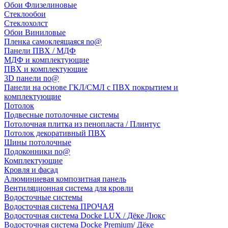
Обои Флизелиновые
Стеклообои
Стеклохолст
Обои Виниловые
Пленка самоклеящаяся no@
Панели ПВХ / МДФ
МДФ и комплектующие
ПВХ и комплектующие
3D панели no@
Панели на основе ГКЛ/СМЛ с ПВХ покрытием и
комплектующие
Потолок
Подвесные потолочные системы
Потолочная плитка из пенопласта / Плинтус
Потолок декоративный ПВХ
Шины потолочные
Подоконники no@
Комплектующие
Кровля и фасад
Алюминиевая композитная панель
Вентиляционная система для кровли
Водосточные системы
Водосточная система ПРОЧАЯ
Водосточная система Docke LUX / Дёке Люкс
Водосточная система Docke Premium/ Дёке