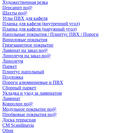
Художественная резка
Церсанит no@
Шахты no@
Углы ПВХ для кафеля
Планка для кафеля (внутренний угол)
Планка для кафеля (наружный угол)
Напольные покрытия / Плинтус ПВХ / Пороги
Виниловые покрытия
Грязезащитное покрытие
Ламинат на заказ no@
Линолеум на заказ no@
Линолеум
Паркет
Плинтус напольный
Подложка
Пороги алюминиевые и ПВХ
Сборный паркет
Укладка и уход за ламинатом
Ламинат
Ковролин no@
Модульное покрытие no@
Пробковые покрытия no@
Доска террасная
CM Scandinavia
Обои