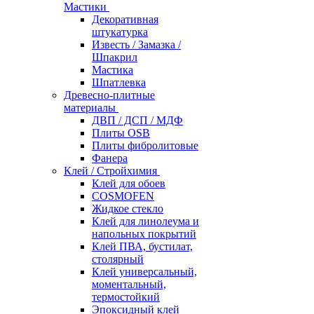
Мастики
Декоративная
штукатурка
Известь / Замазка /
Шпакрил
Мастика
Шпатлевка
Древесно-плитные
материалы
ДВП / ДСП / МДФ
Плиты OSB
Плиты фибролитовые
Фанера
Клей / Стройхимия
Клей для обоев
COSMOFEN
Жидкое стекло
Клей для линолеума и
напольных покрытий
Клей ПВА, бустилат,
столярный
Клей универсальный,
моментальный,
термостойкий
Эпоксидный клей