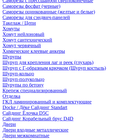
Саморезы с прессшайбой сверлоконечные
Саморезы фосфат (черные)
Саморезы оцинкованные (желтые и белые)
Саморезы для сэндвич-панелей
Такелаж / Цепи
Хомуты
Хомут нейлоновый
Хомут сантехнический
Хомут червячный
Химические клеевые анкеры
Шурупы
Шуруп для крепления лаг и реек (глухарь)
Шуруп с Г-образным крючком (Шуруп костыль)
Шуруп-кольцо
Шуруп-полукольцо
Шурупы по бетону
Крепеж специализированный
Отделка
ГКЛ ламинированный и комплектующие
Docke / Дёке Сайдинг Standart
Сайдинг Ёлочка D5C
Сайдинг Корабельный брус D4D
Двери
Двери входные металлические
Двери межкомнатные