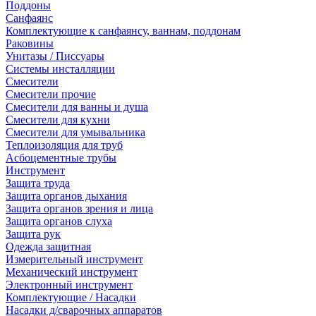
Поддоны
Санфаянс
Комплектующие к санфаянсу, ваннам, поддонам
Раковины
Унитазы / Писсуары
Системы инсталляции
Смесители
Смесители прочие
Смесители для ванны и душа
Смесители для кухни
Смесители для умывальника
Теплоизоляция для труб
Асбоцементные трубы
Инструмент
Защита труда
Защита органов дыхания
Защита органов зрения и лица
Защита органов слуха
Защита рук
Одежда защитная
Измерительный инструмент
Механический инструмент
Электронный инструмент
Комплектующие / Насадки
Насадки д/сварочных аппаратов