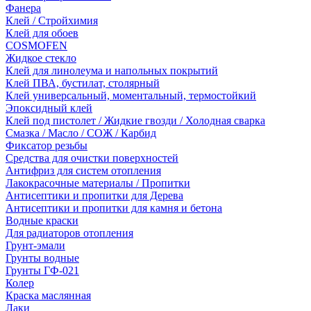
Фанера
Клей / Стройхимия
Клей для обоев
COSMOFEN
Жидкое стекло
Клей для линолеума и напольных покрытий
Клей ПВА, бустилат, столярный
Клей универсальный, моментальный, термостойкий
Эпоксидный клей
Клей под пистолет / Жидкие гвозди / Холодная сварка
Смазка / Масло / СОЖ / Карбид
Фиксатор резьбы
Средства для очистки поверхностей
Антифриз для систем отопления
Лакокрасочные материалы / Пропитки
Антисептики и пропитки для Дерева
Антисептики и пропитки для камня и бетона
Водные краски
Для радиаторов отопления
Грунт-эмали
Грунты водные
Грунты ГФ-021
Колер
Краска маслянная
Лаки