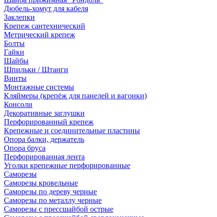
Дюбель-хомут для кабеля
Заклепки
Крепеж сантехнический
Метрический крепеж
Болты
Гайки
Шайбы
Шпильки / Штанги
Винты
Монтажные системы
Кляймеры (крепёж для панелей и вагонки)
Консоли
Декоративные заглушки
Перфорированный крепеж
Крепежные и соединительные пластины
Опора балки, держатель
Опора бруса
Перфорированная лента
Уголки крепежные перфорированные
Саморезы
Саморезы кровельные
Саморезы по дереву черные
Саморезы по металлу черные
Саморезы с прессшайбой острые