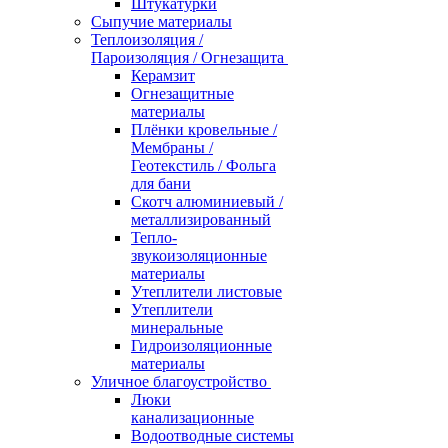
Штукатурки
Сыпучие материалы
Теплоизоляция /
Пароизоляция / Огнезащита
Керамзит
Огнезащитные
материалы
Плёнки кровельные /
Мембраны /
Геотекстиль / Фольга
для бани
Скотч алюминиевый /
металлизированный
Тепло-
звукоизоляционные
материалы
Утеплители листовые
Утеплители
минеральные
Гидроизоляционные
материалы
Уличное благоустройство
Люки
канализационные
Водоотводные системы