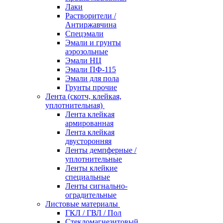
Лаки
Растворители /
Антиржавчина
Спецэмали
Эмали и грунты
аэрозольные
Эмали НЦ
Эмали ПФ-115
Эмали для пола
Грунты прочие
Лента (скотч, клейкая,
уплотнительная)
Лента клейкая
армированная
Лента клейкая
двусторонняя
Ленты демпферные /
уплотнительные
Ленты клейкие
специальные
Ленты сигнально-
оградительные
Листовые материалы
ГКЛ / ГВЛ / Пол
Стекломагнезитовый