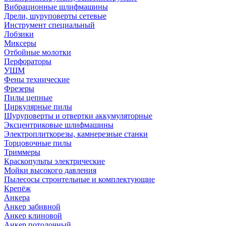
Вибрационные шлифмашины
Дрели, шуруповерты сетевые
Инструмент специальный
Лобзики
Миксеры
Отбойные молотки
Перфораторы
УШМ
Фены технические
Фрезеры
Пилы цепные
Циркулярные пилы
Шуруповерты и отвертки аккумуляторные
Эксцентриковые шлифмашины
Электроплиткорезы, камнерезные станки
Торцовочные пилы
Триммеры
Краскопульты электрические
Мойки высокого давления
Пылесосы строительные и комплектующие
Крепёж
Анкера
Анкер забивной
Анкер клиновой
Анкер потолочный