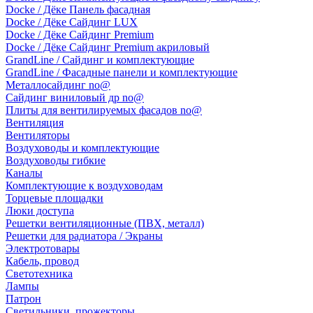
Docke / Дёке Панель фасадная
Docke / Дёке Сайдинг LUX
Docke / Дёке Сайдинг Premium
Docke / Дёке Сайдинг Premium акриловый
GrandLine / Сайдинг и комплектующие
GrandLine / Фасадные панели и комплектующие
Металлосайдинг no@
Сайдинг виниловый др no@
Плиты для вентилируемых фасадов no@
Вентиляция
Вентиляторы
Воздуховоды и комплектующие
Воздуховоды гибкие
Каналы
Комплектующие к воздуховодам
Торцевые площадки
Люки доступа
Решетки вентиляционные (ПВХ, металл)
Решетки для радиатора / Экраны
Электротовары
Кабель, провод
Светотехника
Лампы
Патрон
Светильники, прожекторы