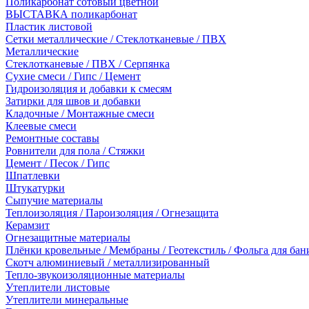
Поликарбонат сотовый цветной
ВЫСТАВКА поликарбонат
Пластик листовой
Сетки металлические / Стеклотканевые / ПВХ
Металлические
Стеклотканевые / ПВХ / Серпянка
Сухие смеси / Гипс / Цемент
Гидроизоляция и добавки к смесям
Затирки для швов и добавки
Кладочные / Монтажные смеси
Клеевые смеси
Ремонтные составы
Ровнители для пола / Стяжки
Цемент / Песок / Гипс
Шпатлевки
Штукатурки
Сыпучие материалы
Теплоизоляция / Пароизоляция / Огнезащита
Керамзит
Огнезащитные материалы
Плёнки кровельные / Мембраны / Геотекстиль / Фольга для бан
Скотч алюминиевый / металлизированный
Тепло-звукоизоляционные материалы
Утеплители листовые
Утеплители минеральные