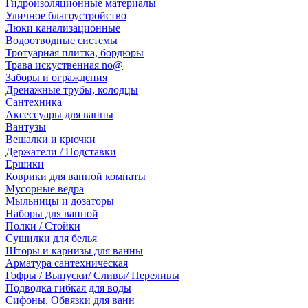
Гидроизоляционные материалы
Уличное благоустройство
Люки канализационные
Водоотводные системы
Тротуарная плитка, бордюры
Трава искуственная no@
Заборы и ограждения
Дренажные трубы, колодцы
Сантехника
Аксессуары для ванны
Вантузы
Вешалки и крючки
Держатели / Подставки
Ёршики
Коврики для ванной комнаты
Мусорные ведра
Мыльницы и дозаторы
Наборы для ванной
Полки / Стойки
Сушилки для белья
Шторы и карнизы для ванны
Арматура сантехническая
Гофры / Выпуски/ Сливы/ Переливы
Подводка гибкая для воды
Сифоны, Обвязки для ванн