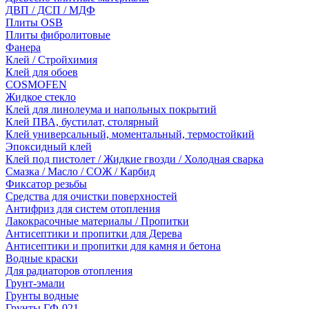
ДВП / ДСП / МДФ
Плиты OSB
Плиты фибролитовые
Фанера
Клей / Стройхимия
Клей для обоев
COSMOFEN
Жидкое стекло
Клей для линолеума и напольных покрытий
Клей ПВА, бустилат, столярный
Клей универсальный, моментальный, термостойкий
Эпоксидный клей
Клей под пистолет / Жидкие гвозди / Холодная сварка
Смазка / Масло / СОЖ / Карбид
Фиксатор резьбы
Средства для очистки поверхностей
Антифриз для систем отопления
Лакокрасочные материалы / Пропитки
Антисептики и пропитки для Дерева
Антисептики и пропитки для камня и бетона
Водные краски
Для радиаторов отопления
Грунт-эмали
Грунты водные
Грунты ГФ-021