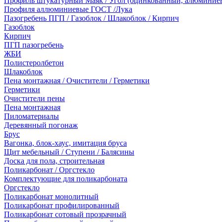
Профиль штукатурный Маяк / Угол (оцинкованный, алюминие
Профиля аллюминиевые ГОСТ /Лука
Пазогребень ПГП / Газоблок / Шлакоблок / Кирпич
Газоблок
Кирпич
ПГП пазогребень
ЖБИ
Полистеролбетон
Шлакоблок
Пена монтажная / Очистители / Герметики
Герметики
Очистители пены
Пена монтажная
Пиломатериалы
Деревянный погонаж
Брус
Вагонка, блок-хаус, имитация бруса
Щит мебельный / Ступени / Балясины
Доска для пола, строительная
Поликарбонат / Оргстекло
Комплектующие для поликарбоната
Оргстекло
Поликарбонат монолитный
Поликарбонат профилированный
Поликарбонат сотовый прозрачный