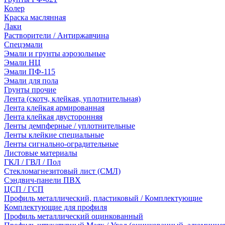
Колер
Краска маслянная
Лаки
Растворители / Антиржавчина
Спецэмали
Эмали и грунты аэрозольные
Эмали НЦ
Эмали ПФ-115
Эмали для пола
Грунты прочие
Лента (скотч, клейкая, уплотнительная)
Лента клейкая армированная
Лента клейкая двусторонняя
Ленты демпферные / уплотнительные
Ленты клейкие специальные
Ленты сигнально-оградительные
Листовые материалы
ГКЛ / ГВЛ / Пол
Стекломагнезитовый лист (СМЛ)
Сэндвич-панели ПВХ
ЦСП / ГСП
Профиль металлический, пластиковый / Комплектующие
Комплектующие для профиля
Профиль металлический оцинкованный