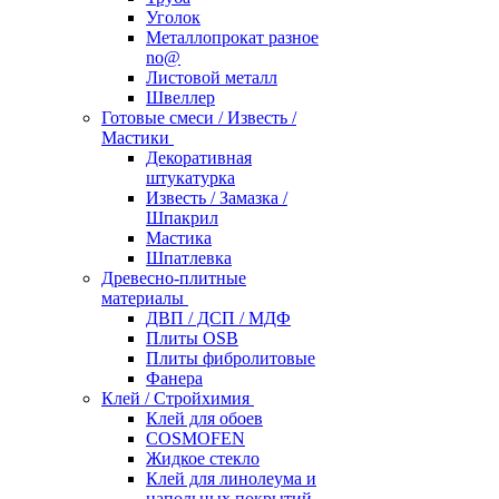
Уголок
Металлопрокат разное
no@
Листовой металл
Швеллер
Готовые смеси / Известь /
Мастики
Декоративная
штукатурка
Известь / Замазка /
Шпакрил
Мастика
Шпатлевка
Древесно-плитные
материалы
ДВП / ДСП / МДФ
Плиты OSB
Плиты фибролитовые
Фанера
Клей / Стройхимия
Клей для обоев
COSMOFEN
Жидкое стекло
Клей для линолеума и
напольных покрытий