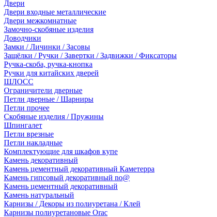
Двери
Двери входные металлические
Двери межкомнатные
Замочно-скобяные изделия
Доводчики
Замки / Личинки / Засовы
Защёлки / Ручки / Завертки / Задвижки / Фиксаторы
Ручка-скоба, ручка-кнопка
Ручки для китайских дверей
ШЛОСС
Ограничители дверные
Петли дверные / Шарниры
Петли прочее
Скобяные изделия / Пружины
Шпингалет
Петли врезные
Петли накладные
Комплектующие для шкафов купе
Камень декоративный
Камень цементный декоративный Каметерра
Камень гипсовый декоративный no@
Камень цементный декоративный
Камень натуральный
Карнизы / Декоры из полиуретана / Клей
Карнизы полиуретановые Orac