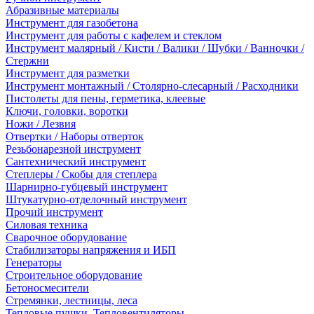
Абразивные материалы
Инструмент для газобетона
Инструмент для работы с кафелем и стеклом
Инструмент малярный / Кисти / Валики / Шубки / Ванночки /
Стержни
Инструмент для разметки
Инструмент монтажный / Столярно-слесарный / Расходники
Пистолеты для пены, герметика, клеевые
Ключи, головки, воротки
Ножи / Лезвия
Отвертки / Наборы отверток
Резьбонарезной инструмент
Сантехнический инструмент
Степлеры / Скобы для степлера
Шарнирно-губцевый инструмент
Штукатурно-отделочный инструмент
Прочий инструмент
Силовая техника
Сварочное оборудование
Стабилизаторы напряжения и ИБП
Генераторы
Строительное оборудование
Бетоносмесители
Стремянки, лестницы, леса
Тепловые пушки, Тепловентиляторы