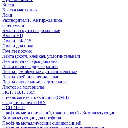
Колер
Краска маслянная
Лаки
Растворители / Антиржавчина
Спецэмали
Эмали и грунты аэрозольные
Эмали НЦ
Эмали ПФ-115
Эмали для пола
Грунты прочие
Лента (скотч, клейкая, уплотнительная)
Лента клейкая армированная
Лента клейкая двусторонняя
Ленты демпферные / уплотнительные
Ленты клейкие специальные
Ленты сигнально-оградительные
Листовые материалы
ГКЛ / ГВЛ / Пол
Стекломагнезитовый лист (СМЛ)
Сэндвич-панели ПВХ
ЦСП / ГСП
Профиль металлический, пластиковый / Комплектующие
Комплектующие для профиля
Профиль металлический оцинкованный