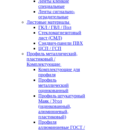
Ленты клейкие
специальные
Ленты сигнально-
оградительные
Листовые материалы
ГКЛ / ГВЛ / Пол
Стекломагнезитовый
лист (СМЛ)
Сэндвич-панели ПВХ
ЦСП / ГСП
Профиль металлический,
пластиковый /
Комплектующие
Комплектующие для
профиля
Профиль
металлический
оцинкованный
Профиль штукатурный
Маяк / Угол
(оцинкованный,
алюминиевый,
пластиковый)
Профиля
аллюминиевые ГОСТ /