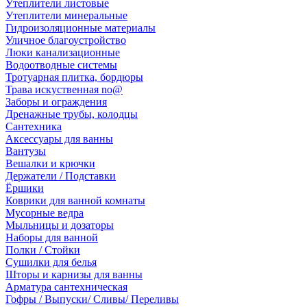
Утеплители листовые
Утеплители минеральные
Гидроизоляционные материалы
Уличное благоустройство
Люки канализационные
Водоотводные системы
Тротуарная плитка, бордюры
Трава искуственная no@
Заборы и ограждения
Дренажные трубы, колодцы
Сантехника
Аксессуары для ванны
Вантузы
Вешалки и крючки
Держатели / Подставки
Ёршики
Коврики для ванной комнаты
Мусорные ведра
Мыльницы и дозаторы
Наборы для ванной
Полки / Стойки
Сушилки для белья
Шторы и карнизы для ванны
Арматура сантехническая
Гофры / Выпуски/ Сливы/ Переливы