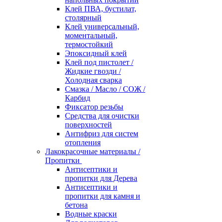
Клей ПВА, бустилат,
столярный
Клей универсальный,
моментальный,
термостойкий
Эпоксидный клей
Клей под пистолет /
Жидкие гвозди /
Холодная сварка
Смазка / Масло / СОЖ /
Карбид
Фиксатор резьбы
Средства для очистки
поверхностей
Антифриз для систем
отопления
Лакокрасочные материалы /
Пропитки
Антисептики и
пропитки для Дерева
Антисептики и
пропитки для камня и
бетона
Водные краски