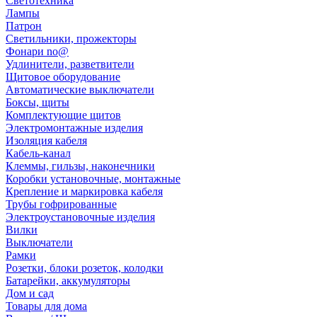
Светотехника
Лампы
Патрон
Светильники, прожекторы
Фонари no@
Удлинители, разветвители
Щитовое оборудование
Автоматические выключатели
Боксы, щиты
Комплектующие щитов
Электромонтажные изделия
Изоляция кабеля
Кабель-канал
Клеммы, гильзы, наконечники
Коробки установочные, монтажные
Крепление и маркировка кабеля
Трубы гофрированные
Электроустановочные изделия
Вилки
Выключатели
Рамки
Розетки, блоки розеток, колодки
Батарейки, аккумуляторы
Дом и сад
Товары для дома