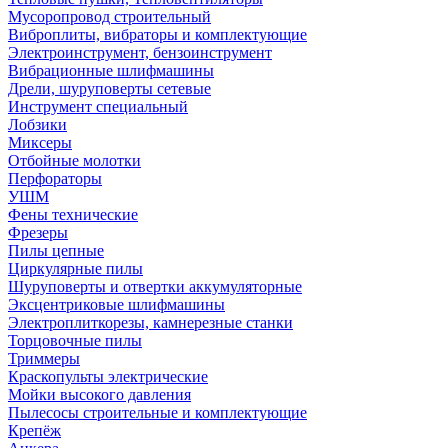
Мусоропровод строительный
Виброплиты, вибраторы и комплектующие
Электроинструмент, бензоинструмент
Вибрационные шлифмашины
Дрели, шуруповерты сетевые
Инструмент специальный
Лобзики
Миксеры
Отбойные молотки
Перфораторы
УШМ
Фены технические
Фрезеры
Пилы цепные
Циркулярные пилы
Шуруповерты и отвертки аккумуляторные
Эксцентриковые шлифмашины
Электроплиткорезы, камнерезные станки
Торцовочные пилы
Триммеры
Краскопульты электрические
Мойки высокого давления
Пылесосы строительные и комплектующие
Крепёж