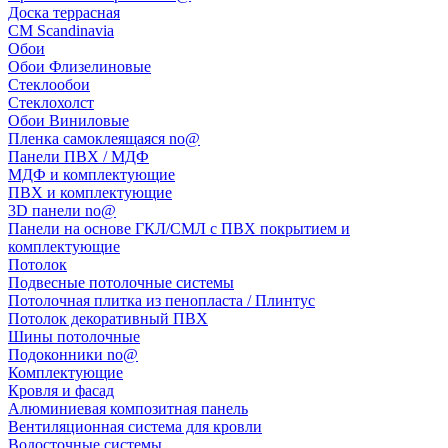
Доска террасная
CM Scandinavia
Обои
Обои Флизелиновые
Стеклообои
Стеклохолст
Обои Виниловые
Пленка самоклеящаяся no@
Панели ПВХ / МДФ
МДФ и комплектующие
ПВХ и комплектующие
3D панели no@
Панели на основе ГКЛ/СМЛ с ПВХ покрытием и
комплектующие
Потолок
Подвесные потолочные системы
Потолочная плитка из пенопласта / Плинтус
Потолок декоративный ПВХ
Шины потолочные
Подоконники no@
Комплектующие
Кровля и фасад
Алюминиевая композитная панель
Вентиляционная система для кровли
Водосточные системы