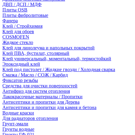
ДВП / ДСП / МДФ
Плиты OSB
Плиты фибролитовые
Фанера
Клей / Стройхимия
Клей для обоев
COSMOFEN
Жидкое стекло
Клей для линолеума и напольных покрытий
Клей ПВА, бустилат, столярный
Клей универсальный, моментальный, термостойкий
Эпоксидный клей
Клей под пистолет / Жидкие гвозди / Холодная сварка
Смазка / Масло / СОЖ / Карбид
Фиксатор резьбы
Средства для очистки поверхностей
Антифриз для систем отопления
Лакокрасочные материалы / Пропитки
Антисептики и пропитки для Дерева
Антисептики и пропитки для камня и бетона
Водные краски
Для радиаторов отопления
Грунт-эмали
Грунты водные
Грунты ГФ-021