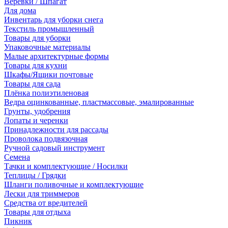
Веревки / Шпагат
Для дома
Инвентарь для уборки снега
Текстиль промышленный
Товары для уборки
Упаковочные материалы
Малые архитектурные формы
Товары для кухни
Шкафы/Ящики почтовые
Товары для сада
Плёнка полиэтиленовая
Ведра оцинкованные, пластмассовые, эмалированные
Грунты, удобрения
Лопаты и черенки
Принадлежности для рассады
Проволока подвязочная
Ручной садовый инструмент
Семена
Тачки и комплектующие / Носилки
Теплицы / Грядки
Шланги поливочные и комплектующие
Лески для триммеров
Средства от вредителей
Товары для отдыха
Пикник