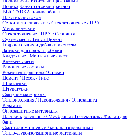
Поликарбонат сотовый прозрачный
Поликарбонат сотовый цветной
ВЫСТАВКА поликарбонат
Пластик листовой
Сетки металлические / Стеклотканевые / ПВХ
Металлические
Стеклотканевые / ПВХ / Серпянка
Сухие смеси / Гипс / Цемент
Гидроизоляция и добавки к смесям
Затирки для швов и добавки
Кладочные / Монтажные смеси
Клеевые смеси
Ремонтные составы
Ровнители для пола / Стяжки
Цемент / Песок / Гипс
Шпатлевки
Штукатурки
Сыпучие материалы
Теплоизоляция / Пароизоляция / Огнезащита
Керамзит
Огнезащитные материалы
Плёнки кровельные / Мембраны / Геотекстиль / Фольга для
бани
Скотч алюминиевый / металлизированный
Тепло-звукоизоляционные материалы