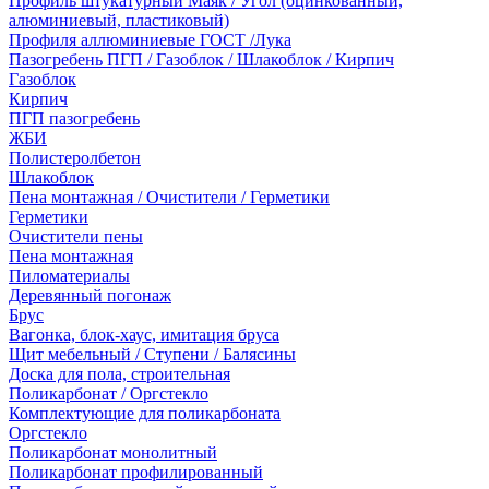
Профиль штукатурный Маяк / Угол (оцинкованный,
алюминиевый, пластиковый)
Профиля аллюминиевые ГОСТ /Лука
Пазогребень ПГП / Газоблок / Шлакоблок / Кирпич
Газоблок
Кирпич
ПГП пазогребень
ЖБИ
Полистеролбетон
Шлакоблок
Пена монтажная / Очистители / Герметики
Герметики
Очистители пены
Пена монтажная
Пиломатериалы
Деревянный погонаж
Брус
Вагонка, блок-хаус, имитация бруса
Щит мебельный / Ступени / Балясины
Доска для пола, строительная
Поликарбонат / Оргстекло
Комплектующие для поликарбоната
Оргстекло
Поликарбонат монолитный
Поликарбонат профилированный