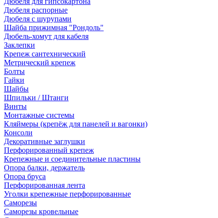
Дюбеля для гипсокартона
Дюбеля распорные
Дюбеля с шурупами
Шайба прижимная "Рондоль"
Дюбель-хомут для кабеля
Заклепки
Крепеж сантехнический
Метрический крепеж
Болты
Гайки
Шайбы
Шпильки / Штанги
Винты
Монтажные системы
Кляймеры (крепёж для панелей и вагонки)
Консоли
Декоративные заглушки
Перфорированный крепеж
Крепежные и соединительные пластины
Опора балки, держатель
Опора бруса
Перфорированная лента
Уголки крепежные перфорированные
Саморезы
Саморезы кровельные