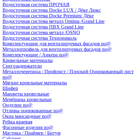
Водосточная система ПРОЧАЯ
Водосточная система Docke LUX / Дёке Люкс
Водосточная система Docke Premium/ Дёке
Водосточная система металл Optima /Grand Line
Водосточная система ПВХ Grand Line
Водосточная система металл /OSNO
Водосточная система Технониколь
Комплектующие для вентилируемых фасадов no@
Металлопрофиль для вентилируемых фасадов no@
Комплектующие / Анкера no@
Кровельные материалы
Снегозадержатели
Металлочерепица / Профлист / Плоский Оцинкованный лист
no@
Мягкие кровльные материалы
Шифер
Манжеты кровельные
Мембраны кровельные
Ондулин no@
Отливы оцинкованные no@
Окна мансардные no@
Рейка краевая
Фасонные изделия no@
Мастика / Праймер / Битум
Сайдинг