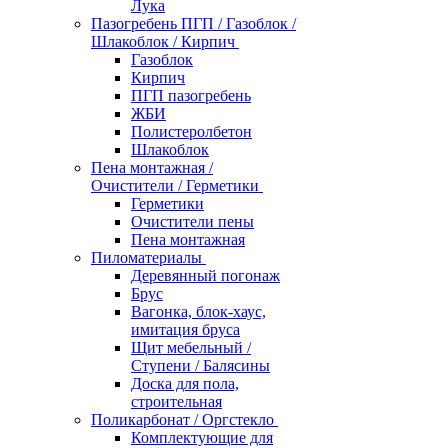
Лука
Пазогребень ПГП / Газоблок /
Шлакоблок / Кирпич
Газоблок
Кирпич
ПГП пазогребень
ЖБИ
Полистеролбетон
Шлакоблок
Пена монтажная /
Очистители / Герметики
Герметики
Очистители пены
Пена монтажная
Пиломатериалы
Деревянный погонаж
Брус
Вагонка, блок-хаус,
имитация бруса
Щит мебельный /
Ступени / Балясины
Доска для пола,
строительная
Поликарбонат / Оргстекло
Комплектующие для