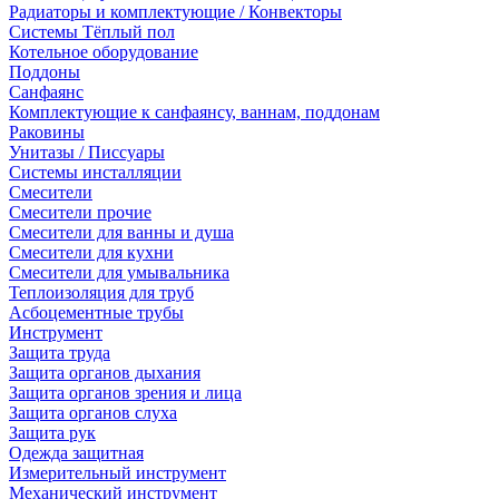
Радиаторы и комплектующие / Конвекторы
Системы Тёплый пол
Котельное оборудование
Поддоны
Санфаянс
Комплектующие к санфаянсу, ваннам, поддонам
Раковины
Унитазы / Писсуары
Системы инсталляции
Смесители
Смесители прочие
Смесители для ванны и душа
Смесители для кухни
Смесители для умывальника
Теплоизоляция для труб
Асбоцементные трубы
Инструмент
Защита труда
Защита органов дыхания
Защита органов зрения и лица
Защита органов слуха
Защита рук
Одежда защитная
Измерительный инструмент
Механический инструмент