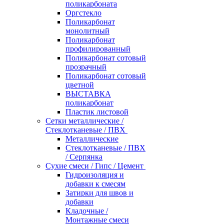
поликарбоната
Оргстекло
Поликарбонат
монолитный
Поликарбонат
профилированный
Поликарбонат сотовый
прозрачный
Поликарбонат сотовый
цветной
ВЫСТАВКА
поликарбонат
Пластик листовой
Сетки металлические /
Стеклотканевые / ПВХ
Металлические
Стеклотканевые / ПВХ
/ Серпянка
Сухие смеси / Гипс / Цемент
Гидроизоляция и
добавки к смесям
Затирки для швов и
добавки
Кладочные /
Монтажные смеси