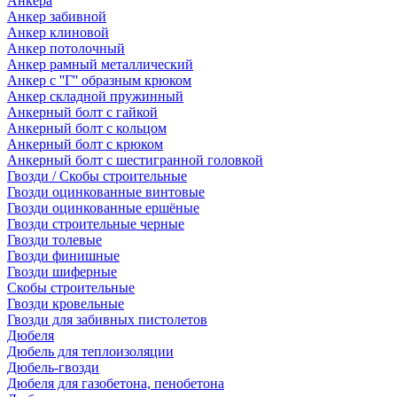
Анкера
Анкер забивной
Анкер клиновой
Анкер потолочный
Анкер рамный металлический
Анкер с ''Г'' образным крюком
Анкер складной пружинный
Анкерный болт с гайкой
Анкерный болт с кольцом
Анкерный болт с крюком
Анкерный болт с шестигранной головкой
Гвозди / Скобы строительные
Гвозди оцинкованные винтовые
Гвозди оцинкованные ершёные
Гвозди строительные черные
Гвозди толевые
Гвозди финишные
Гвозди шиферные
Скобы строительные
Гвозди кровельные
Гвозди для забивных пистолетов
Дюбеля
Дюбель для теплоизоляции
Дюбель-гвозди
Дюбеля для газобетона, пенобетона