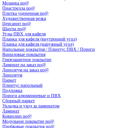
Мозаика no@
Пиастрелла no@
Плитка уцененная no@
Художественная резка
Церсанит no@
Шахты no@
Углы ПВХ для кафеля
Планка для кафеля (внутренний угол)
Планка для кафеля (наружный угол)
Напольные покрытия / Плинтус ПВХ / Пороги
Виниловые покрытия
Грязезащитное покрытие
Ламинат на заказ no@
Линолеум на заказ no@
Линолеум
Паркет
Плинтус напольный
Подложка
Пороги алюминиевые и ПВХ
Сборный паркет
Укладка и уход за ламинатом
Ламинат
Ковролин no@
Модульное покрытие no@
Пробковые покрытия no@