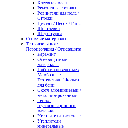
Клеевые смеси
Ремонтные составы
Ровнители для пола /
Стяжки
Цемент / Песок / Гипс
Шпатлевки
Штукатурки
Сыпучие материалы
Теплоизоляция /
Пароизоляция / Огнезащита
Керамзит
Огнезащитные
материалы
Плёнки кровельные /
Мембраны /
Геотекстиль / Фольга
для бани
Скотч алюминиевый /
металлизированный
Тепло-
звукоизоляционные
материалы
Утеплители листовые
Утеплители
минеральные