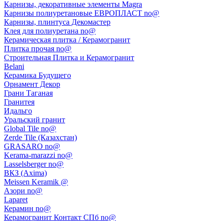
Карнизы, декоративные элементы Magra
Карнизы полиуретановые ЕВРОПЛАСТ no@
Карнизы, плинтуса Декомастер
Клея для полиуретана no@
Керамическая плитка / Керамогранит
Плитка прочая no@
Строительная Плитка и Керамогранит
Belani
Керамика Будущего
Орнамент Декор
Грани Таганая
Гранитея
Идальго
Уральский гранит
Global Tile no@
Zerde Tile (Казахстан)
GRASARO no@
Kerama-marazzi no@
Lasselsberger no@
ВКЗ (Axima)
Meissen Keramik @
Азори no@
Laparet
Керамин no@
Керамогранит Контакт СПб no@