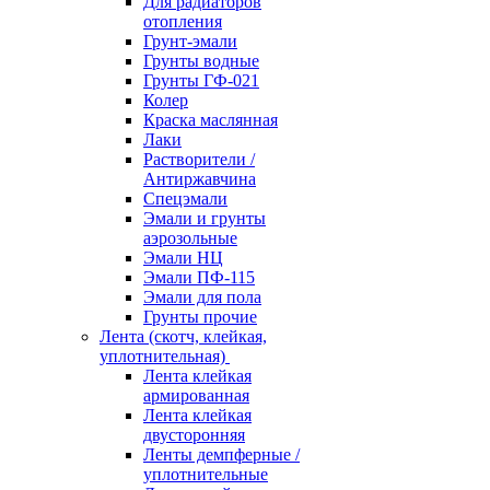
Для радиаторов
отопления
Грунт-эмали
Грунты водные
Грунты ГФ-021
Колер
Краска маслянная
Лаки
Растворители /
Антиржавчина
Спецэмали
Эмали и грунты
аэрозольные
Эмали НЦ
Эмали ПФ-115
Эмали для пола
Грунты прочие
Лента (скотч, клейкая,
уплотнительная)
Лента клейкая
армированная
Лента клейкая
двусторонняя
Ленты демпферные /
уплотнительные