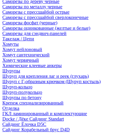
Саморезы по дереву черные
Саморезы по металлу черные
Саморезы с прессшайбой острые
Саморезы с прессшайбой сверлоконечные
Саморезы фосфат (черные)
Саморезы оцинкованные (желтые и белые)
Саморезы для сэндвич-панелей
Такелаж / Цепи
Хомуты
Хомут нейлоновый
Хомут сантехнический
Хомут червячный
Химические клеевые анкеры
Шурупы
Шуруп для крепления лаг и реек (глухарь)
Шуруп с Г-образным крючком (Шуруп костыль)
Шуруп-кольцо
Шуруп-полукольцо
Шурупы по бетону
Крепеж специализированный
Отделка
ГКЛ ламинированный и комплектующие
Docke / Дёке Сайдинг Standart
Сайдинг Ёлочка D5C
Сайдинг Корабельный брус D4D