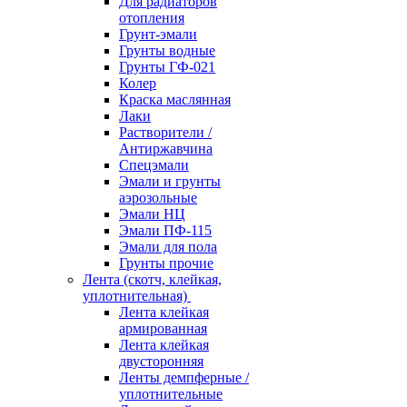
Для радиаторов
отопления
Грунт-эмали
Грунты водные
Грунты ГФ-021
Колер
Краска маслянная
Лаки
Растворители /
Антиржавчина
Спецэмали
Эмали и грунты
аэрозольные
Эмали НЦ
Эмали ПФ-115
Эмали для пола
Грунты прочие
Лента (скотч, клейкая,
уплотнительная)
Лента клейкая
армированная
Лента клейкая
двусторонняя
Ленты демпферные /
уплотнительные