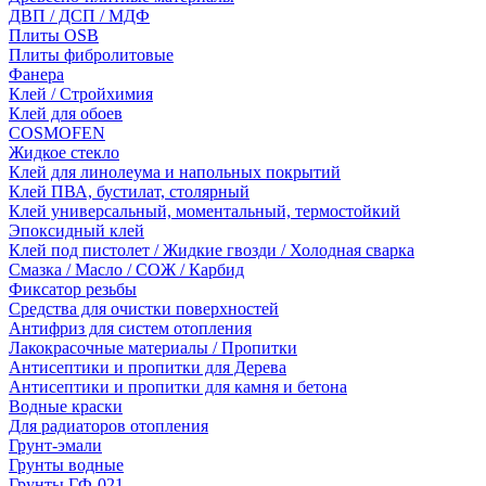
ДВП / ДСП / МДФ
Плиты OSB
Плиты фибролитовые
Фанера
Клей / Стройхимия
Клей для обоев
COSMOFEN
Жидкое стекло
Клей для линолеума и напольных покрытий
Клей ПВА, бустилат, столярный
Клей универсальный, моментальный, термостойкий
Эпоксидный клей
Клей под пистолет / Жидкие гвозди / Холодная сварка
Смазка / Масло / СОЖ / Карбид
Фиксатор резьбы
Средства для очистки поверхностей
Антифриз для систем отопления
Лакокрасочные материалы / Пропитки
Антисептики и пропитки для Дерева
Антисептики и пропитки для камня и бетона
Водные краски
Для радиаторов отопления
Грунт-эмали
Грунты водные
Грунты ГФ-021