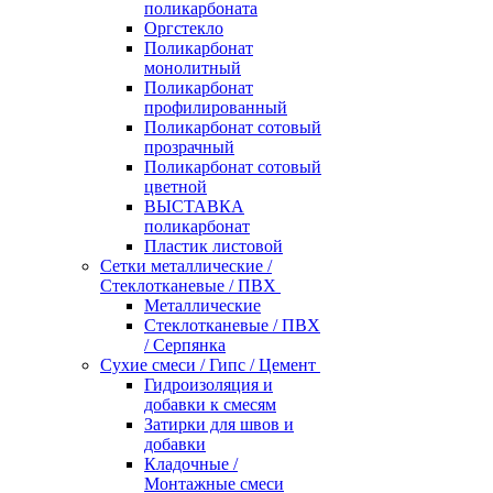
поликарбоната
Оргстекло
Поликарбонат
монолитный
Поликарбонат
профилированный
Поликарбонат сотовый
прозрачный
Поликарбонат сотовый
цветной
ВЫСТАВКА
поликарбонат
Пластик листовой
Сетки металлические /
Стеклотканевые / ПВХ
Металлические
Стеклотканевые / ПВХ
/ Серпянка
Сухие смеси / Гипс / Цемент
Гидроизоляция и
добавки к смесям
Затирки для швов и
добавки
Кладочные /
Монтажные смеси