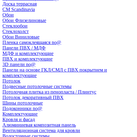
Доска террасная
CM Scandinavia
Обои
Обои Флизелиновые
Стеклообои
Стеклохолст
Обои Виниловые
Пленка самоклеящаяся no@
Панели ПВХ / МДФ
МДФ и комплектующие
ПВХ и комплектующие
3D панели no@
Панели на основе ГКЛ/СМЛ с ПВХ покрытием и
комплектующие
Потолок
Подвесные потолочные системы
Потолочная плитка из пенопласта / Плинтус
Потолок декоративный ПВХ
Шины потолочные
Подоконники no@
Комплектующие
Кровля и фасад
Алюминиевая композитная панель
Вентиляционная система для кровли
Водосточные системы