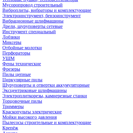
Мусоропровод строительный
Виброплиты, вибраторы и комплектующие
Электроинструмент, бензоинструмент
Вибрационные шлифмашины
Дрели, шуруповерты сетевые
Инструмент специальный
Лобзики
Миксеры
Отбойные молотки
Перфораторы
УШМ
Фены технические
Фрезеры
Пилы цепные
Циркулярные пилы
Шуруповерты и отвертки аккумуляторные
Эксцентриковые шлифмашины
Электроплиткорезы, камнерезные станки
Торцовочные пилы
Триммеры
Краскопульты электрические
Мойки высокого давления
Пылесосы строительные и комплектующие
Крепёж