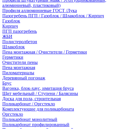
Профиль штукатурный Маяк / Угол (оцинкованный,
алюминиевый, пластиковый)
Профиля аллюминиевые ГОСТ /Лука
Пазогребень ПГП / Газоблок / Шлакоблок / Кирпич
Газоблок
Кирпич
ПГП пазогребень
ЖБИ
Полистеролбетон
Шлакоблок
Пена монтажная / Очистители / Герметики
Герметики
Очистители пены
Пена монтажная
Пиломатериалы
Деревянный погонаж
Брус
Вагонка, блок-хаус, имитация бруса
Щит мебельный / Ступени / Балясины
Доска для пола, строительная
Поликарбонат / Оргстекло
Комплектующие для поликарбоната
Оргстекло
Поликарбонат монолитный
Поликарбонат профилированный