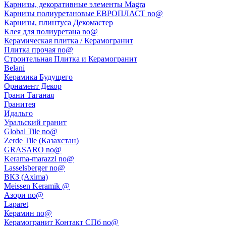
Карнизы, декоративные элементы Magra
Карнизы полиуретановые ЕВРОПЛАСТ no@
Карнизы, плинтуса Декомастер
Клея для полиуретана no@
Керамическая плитка / Керамогранит
Плитка прочая no@
Строительная Плитка и Керамогранит
Belani
Керамика Будущего
Орнамент Декор
Грани Таганая
Гранитея
Идальго
Уральский гранит
Global Tile no@
Zerde Tile (Казахстан)
GRASARO no@
Kerama-marazzi no@
Lasselsberger no@
ВКЗ (Axima)
Meissen Keramik @
Азори no@
Laparet
Керамин no@
Керамогранит Контакт СПб no@