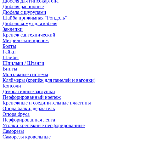
Дюбеля для гипсокартона
Дюбеля распорные
Дюбеля с шурупами
Шайба прижимная "Рондоль"
Дюбель-хомут для кабеля
Заклепки
Крепеж сантехнический
Метрический крепеж
Болты
Гайки
Шайбы
Шпильки / Штанги
Винты
Монтажные системы
Кляймеры (крепёж для панелей и вагонки)
Консоли
Декоративные заглушки
Перфорированный крепеж
Крепежные и соединительные пластины
Опора балки, держатель
Опора бруса
Перфорированная лента
Уголки крепежные перфорированные
Саморезы
Саморезы кровельные