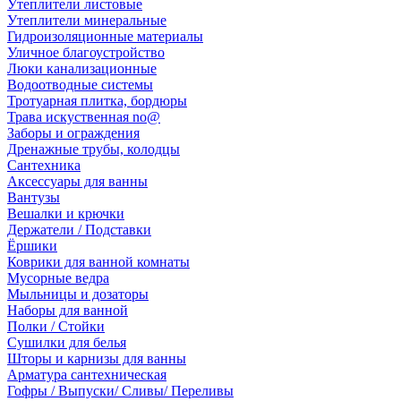
Утеплители листовые
Утеплители минеральные
Гидроизоляционные материалы
Уличное благоустройство
Люки канализационные
Водоотводные системы
Тротуарная плитка, бордюры
Трава искуственная no@
Заборы и ограждения
Дренажные трубы, колодцы
Сантехника
Аксессуары для ванны
Вантузы
Вешалки и крючки
Держатели / Подставки
Ёршики
Коврики для ванной комнаты
Мусорные ведра
Мыльницы и дозаторы
Наборы для ванной
Полки / Стойки
Сушилки для белья
Шторы и карнизы для ванны
Арматура сантехническая
Гофры / Выпуски/ Сливы/ Переливы