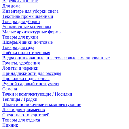
Веревки / Шпагат
Для дома
Инвентарь для уборки снега
Текстиль промышленный
Товары для уборки
Упаковочные материалы
Малые архитектурные формы
Товары для кухни
Шкафы/Ящики почтовые
Товары для сада
Плёнка полиэтиленовая
Ведра оцинкованные, пластмассовые, эмалированные
Грунты, удобрения
Лопаты и черенки
Принадлежности для рассады
Проволока подвязочная
Ручной садовый инструмент
Семена
Тачки и комплектующие / Носилки
Теплицы / Грядки
Шланги поливочные и комплектующие
Лески для триммеров
Средства от вредителей
Товары для отдыха
Пикник