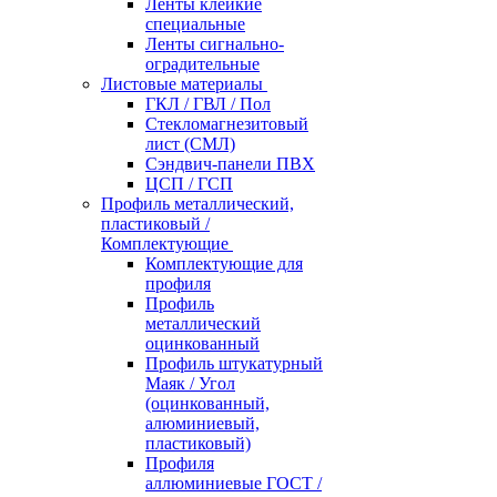
Ленты клейкие
специальные
Ленты сигнально-
оградительные
Листовые материалы
ГКЛ / ГВЛ / Пол
Стекломагнезитовый
лист (СМЛ)
Сэндвич-панели ПВХ
ЦСП / ГСП
Профиль металлический,
пластиковый /
Комплектующие
Комплектующие для
профиля
Профиль
металлический
оцинкованный
Профиль штукатурный
Маяк / Угол
(оцинкованный,
алюминиевый,
пластиковый)
Профиля
аллюминиевые ГОСТ /