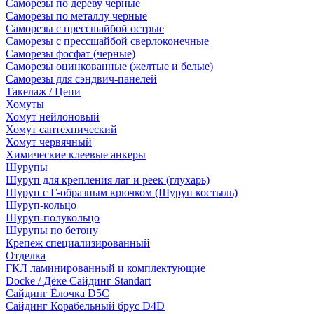
Саморезы по дереву черные
Саморезы по металлу черные
Саморезы с прессшайбой острые
Саморезы с прессшайбой сверлоконечные
Саморезы фосфат (черные)
Саморезы оцинкованные (желтые и белые)
Саморезы для сэндвич-панелей
Такелаж / Цепи
Хомуты
Хомут нейлоновый
Хомут сантехнический
Хомут червячный
Химические клеевые анкеры
Шурупы
Шуруп для крепления лаг и реек (глухарь)
Шуруп с Г-образным крючком (Шуруп костыль)
Шуруп-кольцо
Шуруп-полукольцо
Шурупы по бетону
Крепеж специализированный
Отделка
ГКЛ ламинированный и комплектующие
Docke / Дёке Сайдинг Standart
Сайдинг Ёлочка D5C
Сайдинг Корабельный брус D4D