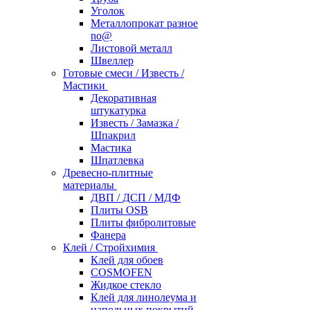
Уголок
Металлопрокат разное
no@
Листовой металл
Швеллер
Готовые смеси / Известь /
Мастики
Декоративная
штукатурка
Известь / Замазка /
Шпакрил
Мастика
Шпатлевка
Древесно-плитные
материалы
ДВП / ДСП / МДФ
Плиты OSB
Плиты фибролитовые
Фанера
Клей / Стройхимия
Клей для обоев
COSMOFEN
Жидкое стекло
Клей для линолеума и
напольных покрытий