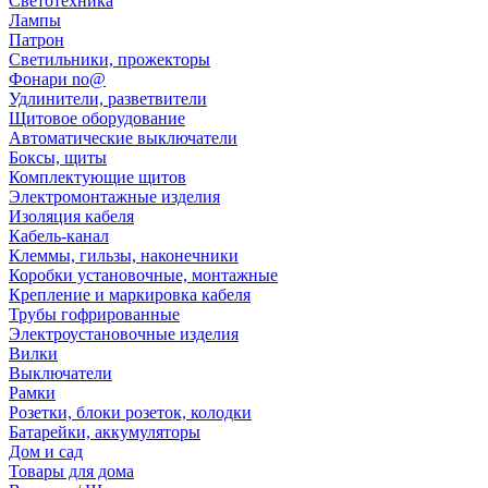
Светотехника
Лампы
Патрон
Светильники, прожекторы
Фонари no@
Удлинители, разветвители
Щитовое оборудование
Автоматические выключатели
Боксы, щиты
Комплектующие щитов
Электромонтажные изделия
Изоляция кабеля
Кабель-канал
Клеммы, гильзы, наконечники
Коробки установочные, монтажные
Крепление и маркировка кабеля
Трубы гофрированные
Электроустановочные изделия
Вилки
Выключатели
Рамки
Розетки, блоки розеток, колодки
Батарейки, аккумуляторы
Дом и сад
Товары для дома