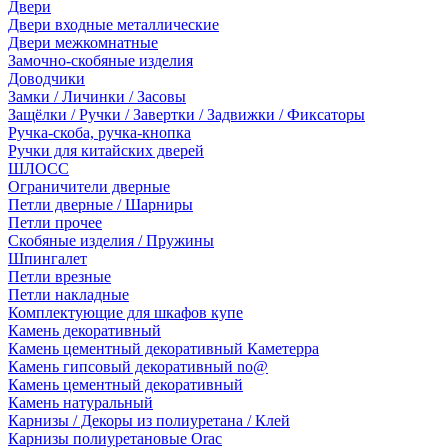
Двери
Двери входные металлические
Двери межкомнатные
Замочно-скобяные изделия
Доводчики
Замки / Личинки / Засовы
Защёлки / Ручки / Завертки / Задвижки / Фиксаторы
Ручка-скоба, ручка-кнопка
Ручки для китайских дверей
ШЛОСС
Ограничители дверные
Петли дверные / Шарниры
Петли прочее
Скобяные изделия / Пружины
Шпингалет
Петли врезные
Петли накладные
Комплектующие для шкафов купе
Камень декоративный
Камень цементный декоративный Каметерра
Камень гипсовый декоративный no@
Камень цементный декоративный
Камень натуральный
Карнизы / Декоры из полиуретана / Клей
Карнизы полиуретановые Orac