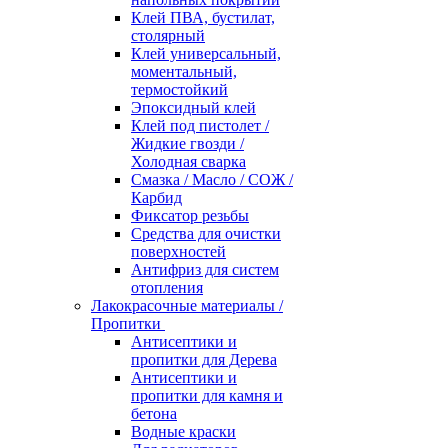
Клей ПВА, бустилат,
столярный
Клей универсальный,
моментальный,
термостойкий
Эпоксидный клей
Клей под пистолет /
Жидкие гвозди /
Холодная сварка
Смазка / Масло / СОЖ /
Карбид
Фиксатор резьбы
Средства для очистки
поверхностей
Антифриз для систем
отопления
Лакокрасочные материалы /
Пропитки
Антисептики и
пропитки для Дерева
Антисептики и
пропитки для камня и
бетона
Водные краски