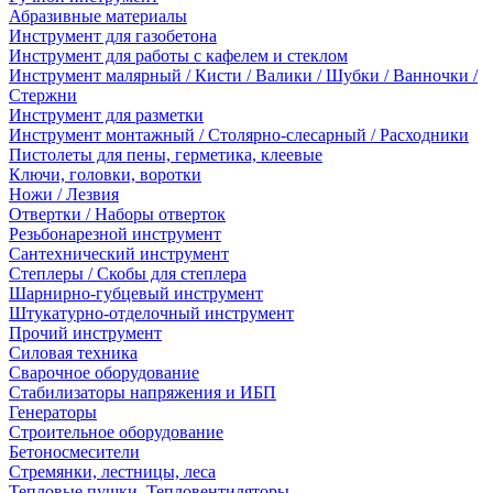
Абразивные материалы
Инструмент для газобетона
Инструмент для работы с кафелем и стеклом
Инструмент малярный / Кисти / Валики / Шубки / Ванночки /
Стержни
Инструмент для разметки
Инструмент монтажный / Столярно-слесарный / Расходники
Пистолеты для пены, герметика, клеевые
Ключи, головки, воротки
Ножи / Лезвия
Отвертки / Наборы отверток
Резьбонарезной инструмент
Сантехнический инструмент
Степлеры / Скобы для степлера
Шарнирно-губцевый инструмент
Штукатурно-отделочный инструмент
Прочий инструмент
Силовая техника
Сварочное оборудование
Стабилизаторы напряжения и ИБП
Генераторы
Строительное оборудование
Бетоносмесители
Стремянки, лестницы, леса
Тепловые пушки, Тепловентиляторы