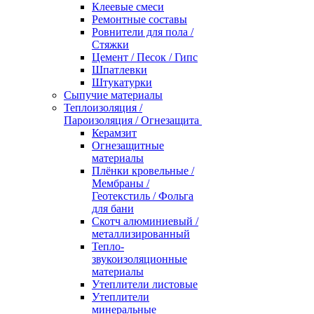
Клеевые смеси
Ремонтные составы
Ровнители для пола /
Стяжки
Цемент / Песок / Гипс
Шпатлевки
Штукатурки
Сыпучие материалы
Теплоизоляция /
Пароизоляция / Огнезащита
Керамзит
Огнезащитные
материалы
Плёнки кровельные /
Мембраны /
Геотекстиль / Фольга
для бани
Скотч алюминиевый /
металлизированный
Тепло-
звукоизоляционные
материалы
Утеплители листовые
Утеплители
минеральные