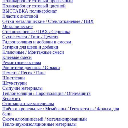
Поликарбонат сотовый прозрачный
Поликарбонат сотовый цветной
ВЫСТАВКА поликарбонат
Пластик листовой
Сетки металлические / Стеклотканевые / ПВХ
Металлические
Стеклотканевые / ПВХ / Серпянка
Сухие смеси / Гипс / Цемент
Гидроизоляция и добавки к смесям
Затирки для швов и добавки
Кладочные / Монтажные смеси
Клеевые смеси
Ремонтные составы
Ровнители для пола / Стяжки
Цемент / Песок / Гипс
Шпатлевки
Штукатурки
Сыпучие материалы
Теплоизоляция / Пароизоляция / Огнезащита
Керамзит
Огнезащитные материалы
Плёнки кровельные / Мембраны / Геотекстиль / Фольга для
бани
Скотч алюминиевый / металлизированный
Тепло-звукоизоляционные материалы