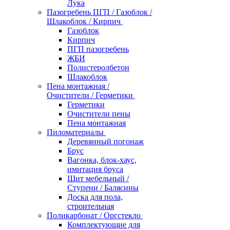
Лука
Пазогребень ПГП / Газоблок /
Шлакоблок / Кирпич
Газоблок
Кирпич
ПГП пазогребень
ЖБИ
Полистеролбетон
Шлакоблок
Пена монтажная /
Очистители / Герметики
Герметики
Очистители пены
Пена монтажная
Пиломатериалы
Деревянный погонаж
Брус
Вагонка, блок-хаус,
имитация бруса
Щит мебельный /
Ступени / Балясины
Доска для пола,
строительная
Поликарбонат / Оргстекло
Комплектующие для