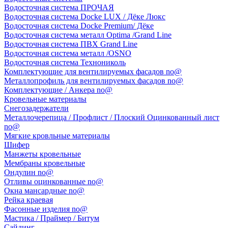
Водосточная система ПРОЧАЯ
Водосточная система Docke LUX / Дёке Люкс
Водосточная система Docke Premium/ Дёке
Водосточная система металл Optima /Grand Line
Водосточная система ПВХ Grand Line
Водосточная система металл /OSNO
Водосточная система Технониколь
Комплектующие для вентилируемых фасадов no@
Металлопрофиль для вентилируемых фасадов no@
Комплектующие / Анкера no@
Кровельные материалы
Снегозадержатели
Металлочерепица / Профлист / Плоский Оцинкованный лист
no@
Мягкие кровльные материалы
Шифер
Манжеты кровельные
Мембраны кровельные
Ондулин no@
Отливы оцинкованные no@
Окна мансардные no@
Рейка краевая
Фасонные изделия no@
Мастика / Праймер / Битум
Сайдинг