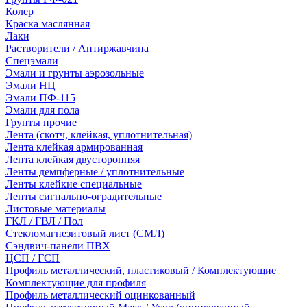
Колер
Краска маслянная
Лаки
Растворители / Антиржавчина
Спецэмали
Эмали и грунты аэрозольные
Эмали НЦ
Эмали ПФ-115
Эмали для пола
Грунты прочие
Лента (скотч, клейкая, уплотнительная)
Лента клейкая армированная
Лента клейкая двусторонняя
Ленты демпферные / уплотнительные
Ленты клейкие специальные
Ленты сигнально-оградительные
Листовые материалы
ГКЛ / ГВЛ / Пол
Стекломагнезитовый лист (СМЛ)
Сэндвич-панели ПВХ
ЦСП / ГСП
Профиль металлический, пластиковый / Комплектующие
Комплектующие для профиля
Профиль металлический оцинкованный