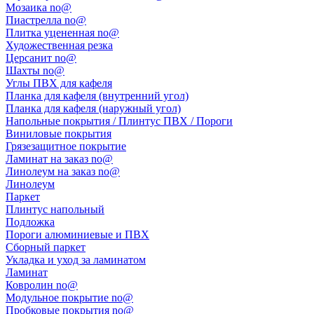
Мозаика no@
Пиастрелла no@
Плитка уцененная no@
Художественная резка
Церсанит no@
Шахты no@
Углы ПВХ для кафеля
Планка для кафеля (внутренний угол)
Планка для кафеля (наружный угол)
Напольные покрытия / Плинтус ПВХ / Пороги
Виниловые покрытия
Грязезащитное покрытие
Ламинат на заказ no@
Линолеум на заказ no@
Линолеум
Паркет
Плинтус напольный
Подложка
Пороги алюминиевые и ПВХ
Сборный паркет
Укладка и уход за ламинатом
Ламинат
Ковролин no@
Модульное покрытие no@
Пробковые покрытия no@