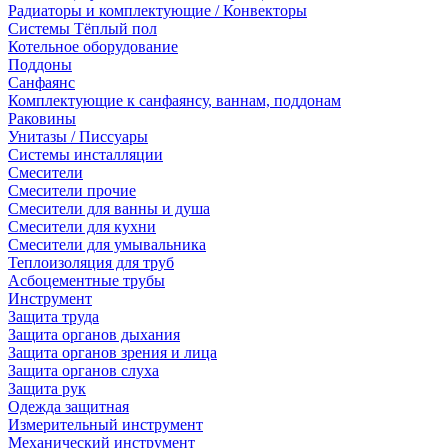
Радиаторы и комплектующие / Конвекторы
Системы Тёплый пол
Котельное оборудование
Поддоны
Санфаянс
Комплектующие к санфаянсу, ваннам, поддонам
Раковины
Унитазы / Писсуары
Системы инсталляции
Смесители
Смесители прочие
Смесители для ванны и душа
Смесители для кухни
Смесители для умывальника
Теплоизоляция для труб
Асбоцементные трубы
Инструмент
Защита труда
Защита органов дыхания
Защита органов зрения и лица
Защита органов слуха
Защита рук
Одежда защитная
Измерительный инструмент
Механический инструмент