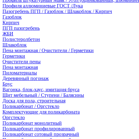
Профиль штукатурный Маяк / Угол (оцинкованный, алюминие
Профиля аллюминиевые ГОСТ /Лука
Пазогребень ПГП / Газоблок / Шлакоблок / Кирпич
Газоблок
Кирпич
ПГП пазогребень
ЖБИ
Полистеролбетон
Шлакоблок
Пена монтажная / Очистители / Герметики
Герметики
Очистители пены
Пена монтажная
Пиломатериалы
Деревянный погонаж
Брус
Вагонка, блок-хаус, имитация бруса
Щит мебельный / Ступени / Балясины
Доска для пола, строительная
Поликарбонат / Оргстекло
Комплектующие для поликарбоната
Оргстекло
Поликарбонат монолитный
Поликарбонат профилированный
Поликарбонат сотовый прозрачный