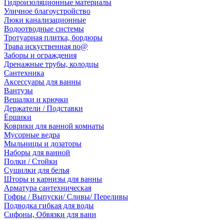
Гидроизоляционные материалы
Уличное благоустройство
Люки канализационные
Водоотводные системы
Тротуарная плитка, бордюры
Трава искуственная no@
Заборы и ограждения
Дренажные трубы, колодцы
Сантехника
Аксессуары для ванны
Вантузы
Вешалки и крючки
Держатели / Подставки
Ёршики
Коврики для ванной комнаты
Мусорные ведра
Мыльницы и дозаторы
Наборы для ванной
Полки / Стойки
Сушилки для белья
Шторы и карнизы для ванны
Арматура сантехническая
Гофры / Выпуски/ Сливы/ Переливы
Подводка гибкая для воды
Сифоны, Обвязки для ванн