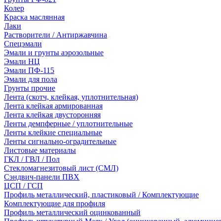
Колер
Краска маслянная
Лаки
Растворители / Антиржавчина
Спецэмали
Эмали и грунты аэрозольные
Эмали НЦ
Эмали ПФ-115
Эмали для пола
Грунты прочие
Лента (скотч, клейкая, уплотнительная)
Лента клейкая армированная
Лента клейкая двусторонняя
Ленты демпферные / уплотнительные
Ленты клейкие специальные
Ленты сигнально-оградительные
Листовые материалы
ГКЛ / ГВЛ / Пол
Стекломагнезитовый лист (СМЛ)
Сэндвич-панели ПВХ
ЦСП / ГСП
Профиль металлический, пластиковый / Комплектующие
Комплектующие для профиля
Профиль металлический оцинкованный