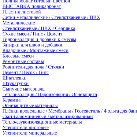
Поликарбонат сотовый цветной
ВЫСТАВКА поликарбонат
Пластик листовой
Сетки металлические / Стеклотканевые / ПВХ
Металлические
Стеклотканевые / ПВХ / Серпянка
Сухие смеси / Гипс / Цемент
Гидроизоляция и добавки к смесям
Затирки для швов и добавки
Кладочные / Монтажные смеси
Клеевые смеси
Ремонтные составы
Ровнители для пола / Стяжки
Цемент / Песок / Гипс
Шпатлевки
Штукатурки
Сыпучие материалы
Теплоизоляция / Пароизоляция / Огнезащита
Керамзит
Огнезащитные материалы
Плёнки кровельные / Мембраны / Геотекстиль / Фольга для бан
Скотч алюминиевый / металлизированный
Тепло-звукоизоляционные материалы
Утеплители листовые
Утеплители минеральные