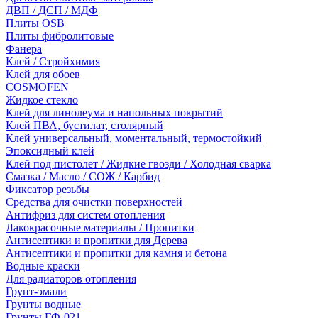
ДВП / ДСП / МДФ
Плиты OSB
Плиты фибролитовые
Фанера
Клей / Стройхимия
Клей для обоев
COSMOFEN
Жидкое стекло
Клей для линолеума и напольных покрытий
Клей ПВА, бустилат, столярный
Клей универсальный, моментальный, термостойкий
Эпоксидный клей
Клей под пистолет / Жидкие гвозди / Холодная сварка
Смазка / Масло / СОЖ / Карбид
Фиксатор резьбы
Средства для очистки поверхностей
Антифриз для систем отопления
Лакокрасочные материалы / Пропитки
Антисептики и пропитки для Дерева
Антисептики и пропитки для камня и бетона
Водные краски
Для радиаторов отопления
Грунт-эмали
Грунты водные
Грунты ГФ-021