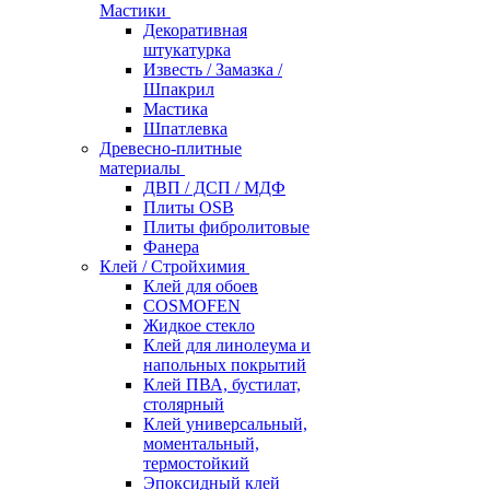
Мастики
Декоративная
штукатурка
Известь / Замазка /
Шпакрил
Мастика
Шпатлевка
Древесно-плитные
материалы
ДВП / ДСП / МДФ
Плиты OSB
Плиты фибролитовые
Фанера
Клей / Стройхимия
Клей для обоев
COSMOFEN
Жидкое стекло
Клей для линолеума и
напольных покрытий
Клей ПВА, бустилат,
столярный
Клей универсальный,
моментальный,
термостойкий
Эпоксидный клей