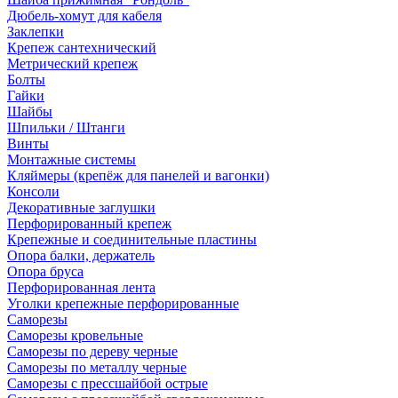
Дюбель-хомут для кабеля
Заклепки
Крепеж сантехнический
Метрический крепеж
Болты
Гайки
Шайбы
Шпильки / Штанги
Винты
Монтажные системы
Кляймеры (крепёж для панелей и вагонки)
Консоли
Декоративные заглушки
Перфорированный крепеж
Крепежные и соединительные пластины
Опора балки, держатель
Опора бруса
Перфорированная лента
Уголки крепежные перфорированные
Саморезы
Саморезы кровельные
Саморезы по дереву черные
Саморезы по металлу черные
Саморезы с прессшайбой острые