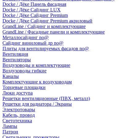
Docke / Дёке Панель фасадная
Docke / Дёке Сайдинг LUX
Docke / Дёке Сайдинг Premium
Docke / Дёке Сайдинг Premium акриловый
GrandLine / Сайдинг и комплектующие
GrandLine / Фасадные панели и комплектующие
Металлосайдинг no@
Сайдинг виниловый др no@
Плиты для вентилируемых фасадов no@
Вентиляция
Вентиляторы
Воздуховоды и комплектующие
Воздуховоды гибкие
Каналы
Комплектующие к воздуховодам
Торцевые площадки
Люки доступа
Решетки вентиляционные (ПВХ, металл)
Решетки для радиатора / Экраны
Электротовары
Кабель, провод
Светотехника
Лампы
Патрон
Светильники, прожекторы