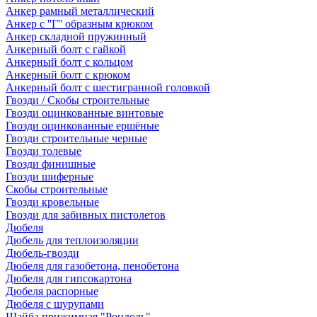
Анкер рамный металлический
Анкер с ''Г'' образным крюком
Анкер складной пружинный
Анкерный болт с гайкой
Анкерный болт с кольцом
Анкерный болт с крюком
Анкерный болт с шестигранной головкой
Гвозди / Скобы строительные
Гвозди оцинкованные винтовые
Гвозди оцинкованные ершёные
Гвозди строительные черные
Гвозди толевые
Гвозди финишные
Гвозди шиферные
Скобы строительные
Гвозди кровельные
Гвозди для забивных пистолетов
Дюбеля
Дюбель для теплоизоляции
Дюбель-гвозди
Дюбеля для газобетона, пенобетона
Дюбеля для гипсокартона
Дюбеля распорные
Дюбеля с шурупами
Шайба прижимная "Рондоль"