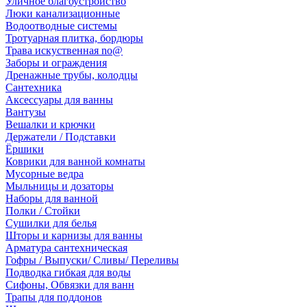
Уличное благоустройство
Люки канализационные
Водоотводные системы
Тротуарная плитка, бордюры
Трава искуственная no@
Заборы и ограждения
Дренажные трубы, колодцы
Сантехника
Аксессуары для ванны
Вантузы
Вешалки и крючки
Держатели / Подставки
Ёршики
Коврики для ванной комнаты
Мусорные ведра
Мыльницы и дозаторы
Наборы для ванной
Полки / Стойки
Сушилки для белья
Шторы и карнизы для ванны
Арматура сантехническая
Гофры / Выпуски/ Сливы/ Переливы
Подводка гибкая для воды
Сифоны, Обвязки для ванн
Трапы для поддонов