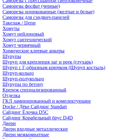
Саморезы с прессшайбой сверлоконечные
Саморезы фосфат (черные)
Саморезы оцинкованные (желтые и белые)
Саморезы для сэндвич-панелей
Такелаж / Цепи
Хомуты
Хомут нейлоновый
Хомут сантехнический
Хомут червячный
Химические клеевые анкеры
Шурупы
Шуруп для крепления лаг и реек (глухарь)
Шуруп с Г-образным крючком (Шуруп костыль)
Шуруп-кольцо
Шуруп-полукольцо
Шурупы по бетону
Крепеж специализированный
Отделка
ГКЛ ламинированный и комплектующие
Docke / Дёке Сайдинг Standart
Сайдинг Ёлочка D5C
Сайдинг Корабельный брус D4D
Двери
Двери входные металлические
Двери межкомнатные