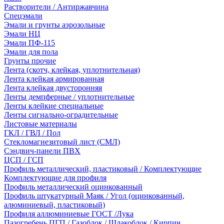
Растворители / Антиржавчина
Спецэмали
Эмали и грунты аэрозольные
Эмали НЦ
Эмали ПФ-115
Эмали для пола
Грунты прочие
Лента (скотч, клейкая, уплотнительная)
Лента клейкая армированная
Лента клейкая двусторонняя
Ленты демпферные / уплотнительные
Ленты клейкие специальные
Ленты сигнально-оградительные
Листовые материалы
ГКЛ / ГВЛ / Пол
Стекломагнезитовый лист (СМЛ)
Сэндвич-панели ПВХ
ЦСП / ГСП
Профиль металлический, пластиковый / Комплектующие
Комплектующие для профиля
Профиль металлический оцинкованный
Профиль штукатурный Маяк / Угол (оцинкованный,
алюминиевый, пластиковый)
Профиля аллюминиевые ГОСТ /Лука
Пазогребень ПГП / Газоблок / Шлакоблок / Кирпич