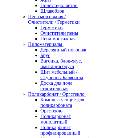
Полистеролбетон
Шлакоблок
Пена монтажная /
Очистители / Герметики
Герметики
Очистители пены
Пена монтажная
Пиломатериалы
Деревянный погонаж
Брус
Вагонка, блок-хаус,
имитация бруса
Щит мебельный /
Ступени / Балясины
Доска для пола,
строительная
Поликарбонат / Оргстекло
Комплектующие для
поликарбоната
Оргстекло
Поликарбонат
монолитный
Поликарбонат
профилированный