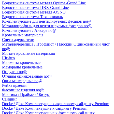
Водосточная система металл Optima /Grand Line
Водосточная система ПВХ Grand Line
Водосточная система металл /OSNO
Водосточная система Технониколь
Комплектующие для вентилируемых фасадов no@
Металлопрофиль для вентилируемых фасадов no@
Комплектующие / Анкера no@
Кровельные материалы
Снегозадержатели
Металлочерепица / Профлист / Плоский Оцинкованный лист
no@
Мягкие кровльные материалы
Шифер
Манжеты кровельные
Мембраны кровельные
Ондулин no@
Отливы оцинкованные no@
Окна мансардные no@
Рейка краевая
Фасонные изделия no@
Мастика / Праймер / Битум
Сайдинг
Docke / Дёке Комплектущие к акриловому сайдингу Premium
Docke / Дёке Комплектущие к сайдингу Premium
Docke / Дёке Комплектующие к фасадному сайдингу