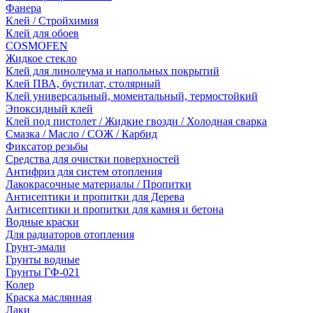
Фанера
Клей / Стройхимия
Клей для обоев
COSMOFEN
Жидкое стекло
Клей для линолеума и напольных покрытий
Клей ПВА, бустилат, столярный
Клей универсальный, моментальный, термостойкий
Эпоксидный клей
Клей под пистолет / Жидкие гвозди / Холодная сварка
Смазка / Масло / СОЖ / Карбид
Фиксатор резьбы
Средства для очистки поверхностей
Антифриз для систем отопления
Лакокрасочные материалы / Пропитки
Антисептики и пропитки для Дерева
Антисептики и пропитки для камня и бетона
Водные краски
Для радиаторов отопления
Грунт-эмали
Грунты водные
Грунты ГФ-021
Колер
Краска маслянная
Лаки