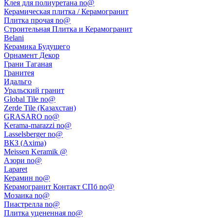
Клея для полиуретана no@
Керамическая плитка / Керамогранит
Плитка прочая no@
Строительная Плитка и Керамогранит
Belani
Керамика Будущего
Орнамент Декор
Грани Таганая
Гранитея
Идальго
Уральский гранит
Global Tile no@
Zerde Tile (Казахстан)
GRASARO no@
Kerama-marazzi no@
Lasselsberger no@
ВКЗ (Axima)
Meissen Keramik @
Азори no@
Laparet
Керамин no@
Керамогранит Контакт СПб no@
Мозаика no@
Пиастрелла no@
Плитка уцененная no@