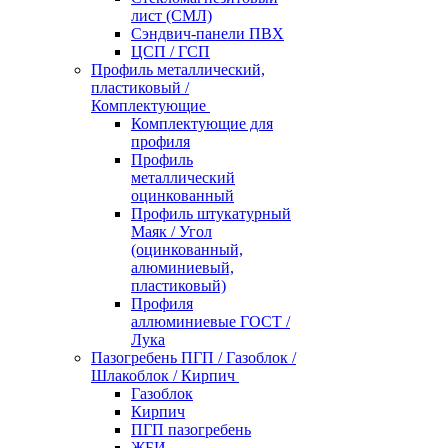
лист (СМЛ)
Сэндвич-панели ПВХ
ЦСП / ГСП
Профиль металлический,
пластиковый /
Комплектующие
Комплектующие для
профиля
Профиль
металлический
оцинкованный
Профиль штукатурный
Маяк / Угол
(оцинкованный,
алюминиевый,
пластиковый)
Профиля
аллюминиевые ГОСТ /
Лука
Пазогребень ПГП / Газоблок /
Шлакоблок / Кирпич
Газоблок
Кирпич
ПГП пазогребень
ЖБИ