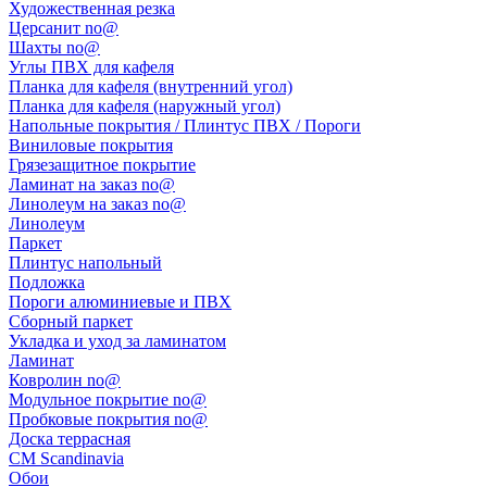
Художественная резка
Церсанит no@
Шахты no@
Углы ПВХ для кафеля
Планка для кафеля (внутренний угол)
Планка для кафеля (наружный угол)
Напольные покрытия / Плинтус ПВХ / Пороги
Виниловые покрытия
Грязезащитное покрытие
Ламинат на заказ no@
Линолеум на заказ no@
Линолеум
Паркет
Плинтус напольный
Подложка
Пороги алюминиевые и ПВХ
Сборный паркет
Укладка и уход за ламинатом
Ламинат
Ковролин no@
Модульное покрытие no@
Пробковые покрытия no@
Доска террасная
CM Scandinavia
Обои