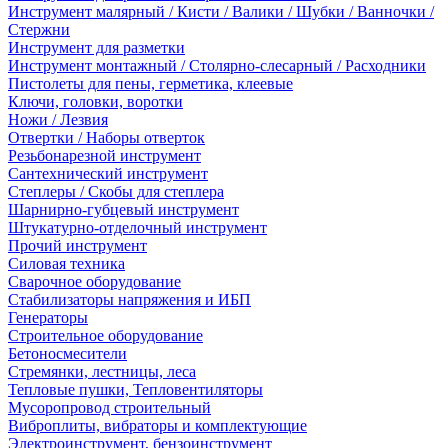
Инструмент малярный / Кисти / Валики / Шубки / Ванночки /
Стержни
Инструмент для разметки
Инструмент монтажный / Столярно-слесарный / Расходники
Пистолеты для пены, герметика, клеевые
Ключи, головки, воротки
Ножи / Лезвия
Отвертки / Наборы отверток
Резьбонарезной инструмент
Сантехнический инструмент
Степлеры / Скобы для степлера
Шарнирно-губцевый инструмент
Штукатурно-отделочный инструмент
Прочий инструмент
Силовая техника
Сварочное оборудование
Стабилизаторы напряжения и ИБП
Генераторы
Строительное оборудование
Бетоносмесители
Стремянки, лестницы, леса
Тепловые пушки, Тепловентиляторы
Мусоропровод строительный
Виброплиты, вибраторы и комплектующие
Электроинструмент, бензоинструмент