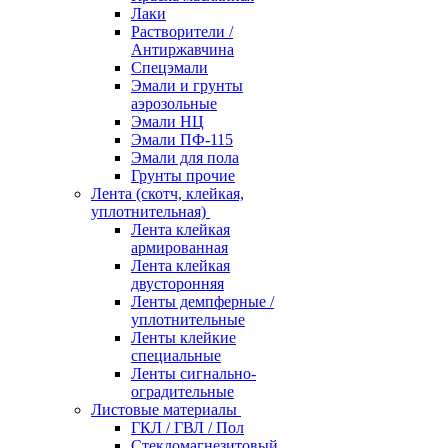
Лаки
Растворители /
Антиржавчина
Спецэмали
Эмали и грунты
аэрозольные
Эмали НЦ
Эмали ПФ-115
Эмали для пола
Грунты прочие
Лента (скотч, клейкая,
уплотнительная)
Лента клейкая
армированная
Лента клейкая
двусторонняя
Ленты демпферные /
уплотнительные
Ленты клейкие
специальные
Ленты сигнально-
оградительные
Листовые материалы
ГКЛ / ГВЛ / Пол
Стекломагнезитовый