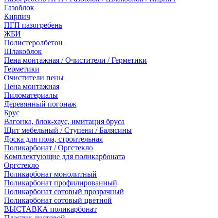
Газоблок
Кирпич
ПГП пазогребень
ЖБИ
Полистеролбетон
Шлакоблок
Пена монтажная / Очистители / Герметики
Герметики
Очистители пены
Пена монтажная
Пиломатериалы
Деревянный погонаж
Брус
Вагонка, блок-хаус, имитация бруса
Щит мебельный / Ступени / Балясины
Доска для пола, строительная
Поликарбонат / Оргстекло
Комплектующие для поликарбоната
Оргстекло
Поликарбонат монолитный
Поликарбонат профилированный
Поликарбонат сотовый прозрачный
Поликарбонат сотовый цветной
ВЫСТАВКА поликарбонат
Пластик листовой