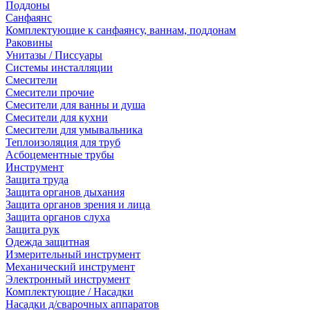
Поддоны
Санфаянс
Комплектующие к санфаянсу, ваннам, поддонам
Раковины
Унитазы / Писсуары
Системы инсталляции
Смесители
Смесители прочие
Смесители для ванны и душа
Смесители для кухни
Смесители для умывальника
Теплоизоляция для труб
Асбоцементные трубы
Инструмент
Защита труда
Защита органов дыхания
Защита органов зрения и лица
Защита органов слуха
Защита рук
Одежда защитная
Измерительный инструмент
Механический инструмент
Электронный инструмент
Комплектующие / Насадки
Насадки д/сварочных аппаратов