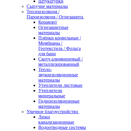
Штукатурки
Сыпучие материалы
Теплоизоляция /
Пароизоляция / Огнезащита
Керамзит
Огнезащитные
материалы
Плёнки кровельные /
Мембраны /
Геотекстиль / Фольга
для бани
Скотч алюминиевый /
металлизированный
Тепло-
звукоизоляционные
материалы
Утеплители листовые
Утеплители
минеральные
Гидроизоляционные
материалы
Уличное благоустройство
Люки
канализационные
Водоотводные системы