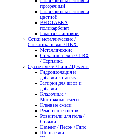
Поликарбонат сотовый
прозрачный
Поликарбонат сотовый
цветной
ВЫСТАВКА
поликарбонат
Пластик листовой
Сетки металлические /
Стеклотканевые / ПВХ
Металлические
Стеклотканевые / ПВХ
/ Серпянка
Сухие смеси / Гипс / Цемент
Гидроизоляция и
добавки к смесям
Затирки для швов и
добавки
Кладочные /
Монтажные смеси
Клеевые смеси
Ремонтные составы
Ровнители для пола /
Стяжки
Цемент / Песок / Гипс
Шпатлевки