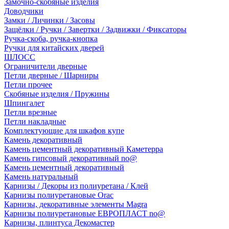
Замочно-скобяные изделия
Доводчики
Замки / Личинки / Засовы
Защёлки / Ручки / Завертки / Задвижки / Фиксаторы
Ручка-скоба, ручка-кнопка
Ручки для китайских дверей
ШЛОСС
Ограничители дверные
Петли дверные / Шарниры
Петли прочее
Скобяные изделия / Пружины
Шпингалет
Петли врезные
Петли накладные
Комплектующие для шкафов купе
Камень декоративный
Камень цементный декоративный Каметерра
Камень гипсовый декоративный no@
Камень цементный декоративный
Камень натуральный
Карнизы / Декоры из полиуретана / Клей
Карнизы полиуретановые Orac
Карнизы, декоративные элементы Magra
Карнизы полиуретановые ЕВРОПЛАСТ no@
Карнизы, плинтуса Декомастер