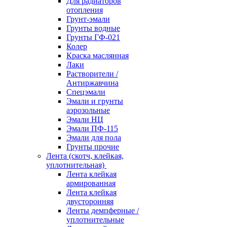
Для радиаторов
отопления
Грунт-эмали
Грунты водные
Грунты ГФ-021
Колер
Краска маслянная
Лаки
Растворители /
Антиржавчина
Спецэмали
Эмали и грунты
аэрозольные
Эмали НЦ
Эмали ПФ-115
Эмали для пола
Грунты прочие
Лента (скотч, клейкая,
уплотнительная)
Лента клейкая
армированная
Лента клейкая
двусторонняя
Ленты демпферные /
уплотнительные