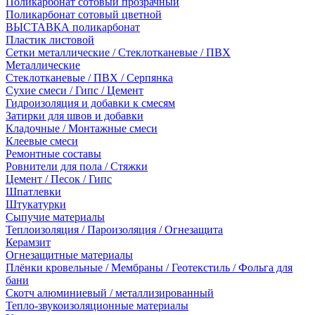
Поликарбонат сотовый прозрачный
Поликарбонат сотовый цветной
ВЫСТАВКА поликарбонат
Пластик листовой
Сетки металлические / Стеклотканевые / ПВХ
Металлические
Стеклотканевые / ПВХ / Серпянка
Сухие смеси / Гипс / Цемент
Гидроизоляция и добавки к смесям
Затирки для швов и добавки
Кладочные / Монтажные смеси
Клеевые смеси
Ремонтные составы
Ровнители для пола / Стяжки
Цемент / Песок / Гипс
Шпатлевки
Штукатурки
Сыпучие материалы
Теплоизоляция / Пароизоляция / Огнезащита
Керамзит
Огнезащитные материалы
Плёнки кровельные / Мембраны / Геотекстиль / Фольга для
бани
Скотч алюминиевый / металлизированный
Тепло-звукоизоляционные материалы