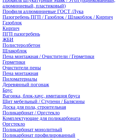
Профиль штукатурный Маяк / Угол (оцинкованный,
алюминиевый, пластиковый)
Профиля аллюминиевые ГОСТ /Лука
Пазогребень ПГП / Газоблок / Шлакоблок / Кирпич
Газоблок
Кирпич
ПГП пазогребень
ЖБИ
Полистеролбетон
Шлакоблок
Пена монтажная / Очистители / Герметики
Герметики
Очистители пены
Пена монтажная
Пиломатериалы
Деревянный погонаж
Брус
Вагонка, блок-хаус, имитация бруса
Щит мебельный / Ступени / Балясины
Доска для пола, строительная
Поликарбонат / Оргстекло
Комплектующие для поликарбоната
Оргстекло
Поликарбонат монолитный
Поликарбонат профилированный