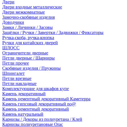
Двери
Двери входные металлические
Двери межкомнатные
Замочно-скобяные изделия
Доводчики
Замки / Личинки / Засовы
Защёлки / Ручки / Завертки / Задвижки / Фиксаторы
Ручка-скоба, ручка-кнопка
Ручки для китайских дверей
ШЛОСС
Ограничители дверные
Петли дверные / Шарниры
Петли прочее
Скобяные изделия / Пружины
Шпингалет
Петли врезные
Петли накладные
Комплектующие для шкафов купе
Камень декоративный
Камень цементный декоративный Каметерра
Камень гипсовый декоративный no@
Камень цементный декоративный
Камень натуральный
Карнизы / Декоры из полиуретана / Клей
Карнизы полиуретановые Orac