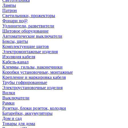
Светотехника
Лампы
Патрон
Светильники, прожекторы
Фонари no@
Удлинители, разветвители
Щитовое оборудование
Автоматические выключатели
Боксы, щиты
Комплектующие щитов
Электромонтажные изделия
Изоляция кабеля
Кабель-канал
Клеммы, гильзы, наконечники
Коробки установочные, монтажные
Крепление и маркировка кабеля
Трубы гофрированные
Электроустановочные изделия
Вилки
Выключатели
Рамки
Розетки, блоки розеток, колодки
Батарейки, аккумуляторы
Дом и сад
Товары для дома