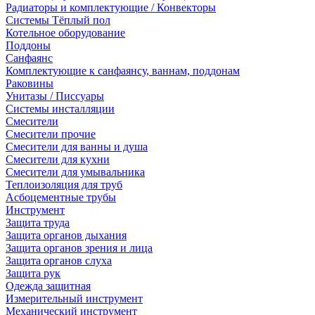
Радиаторы и комплектующие / Конвекторы
Системы Тёплый пол
Котельное оборудование
Поддоны
Санфаянс
Комплектующие к санфаянсу, ваннам, поддонам
Раковины
Унитазы / Писсуары
Системы инсталляции
Смесители
Смесители прочие
Смесители для ванны и душа
Смесители для кухни
Смесители для умывальника
Теплоизоляция для труб
Асбоцементные трубы
Инструмент
Защита труда
Защита органов дыхания
Защита органов зрения и лица
Защита органов слуха
Защита рук
Одежда защитная
Измерительный инструмент
Механический инструмент