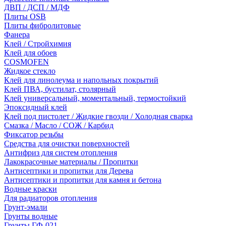
ДВП / ДСП / МДФ
Плиты OSB
Плиты фибролитовые
Фанера
Клей / Стройхимия
Клей для обоев
COSMOFEN
Жидкое стекло
Клей для линолеума и напольных покрытий
Клей ПВА, бустилат, столярный
Клей универсальный, моментальный, термостойкий
Эпоксидный клей
Клей под пистолет / Жидкие гвозди / Холодная сварка
Смазка / Масло / СОЖ / Карбид
Фиксатор резьбы
Средства для очистки поверхностей
Антифриз для систем отопления
Лакокрасочные материалы / Пропитки
Антисептики и пропитки для Дерева
Антисептики и пропитки для камня и бетона
Водные краски
Для радиаторов отопления
Грунт-эмали
Грунты водные
Грунты ГФ-021