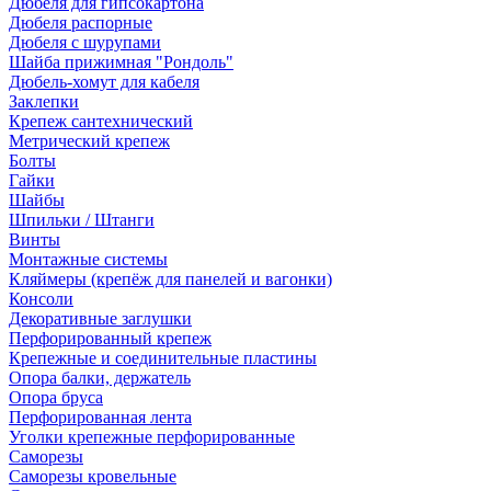
Дюбеля для гипсокартона
Дюбеля распорные
Дюбеля с шурупами
Шайба прижимная "Рондоль"
Дюбель-хомут для кабеля
Заклепки
Крепеж сантехнический
Метрический крепеж
Болты
Гайки
Шайбы
Шпильки / Штанги
Винты
Монтажные системы
Кляймеры (крепёж для панелей и вагонки)
Консоли
Декоративные заглушки
Перфорированный крепеж
Крепежные и соединительные пластины
Опора балки, держатель
Опора бруса
Перфорированная лента
Уголки крепежные перфорированные
Саморезы
Саморезы кровельные