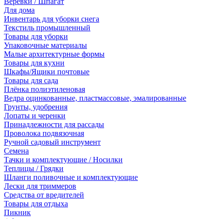
Веревки / Шпагат
Для дома
Инвентарь для уборки снега
Текстиль промышленный
Товары для уборки
Упаковочные материалы
Малые архитектурные формы
Товары для кухни
Шкафы/Ящики почтовые
Товары для сада
Плёнка полиэтиленовая
Ведра оцинкованные, пластмассовые, эмалированные
Грунты, удобрения
Лопаты и черенки
Принадлежности для рассады
Проволока подвязочная
Ручной садовый инструмент
Семена
Тачки и комплектующие / Носилки
Теплицы / Грядки
Шланги поливочные и комплектующие
Лески для триммеров
Средства от вредителей
Товары для отдыха
Пикник