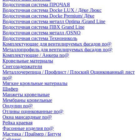
Водосточная система ПРОЧАЯ
Водосточная система Docke LUX / Дёке Люкс
Водосточная система Docke Premium/ Дёке
Водосточная система металл Optima /Grand Line
Водосточная система ПВХ Grand Line
Водосточная система металл /OSNO
Водосточная система Технониколь
Комплектующие для вентилируемых фасадов no@
Металлопрофиль для вентилируемых фасадов no@
Комплектующие / Анкера no@
Кровельные материалы
Снегозадержатели
Металлочерепица / Профлист / Плоский Оцинкованный лист
no@
Мягкие кровльные материалы
Шифер
Манжеты кровельные
Мембраны кровельные
Ондулин no@
Отливы оцинкованные no@
Окна мансардные no@
Рейка краевая
Фасонные изделия no@
Мастика / Праймер / Битум
Сайдинг