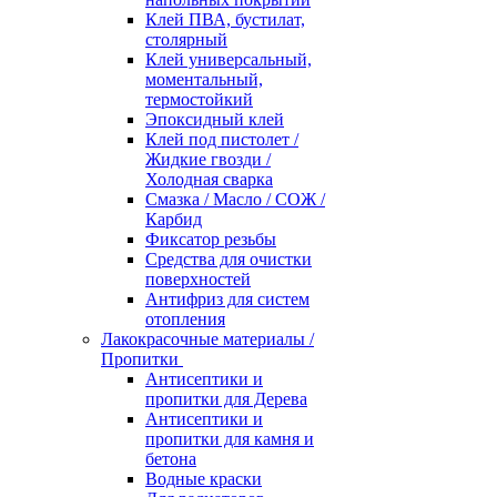
Клей ПВА, бустилат,
столярный
Клей универсальный,
моментальный,
термостойкий
Эпоксидный клей
Клей под пистолет /
Жидкие гвозди /
Холодная сварка
Смазка / Масло / СОЖ /
Карбид
Фиксатор резьбы
Средства для очистки
поверхностей
Антифриз для систем
отопления
Лакокрасочные материалы /
Пропитки
Антисептики и
пропитки для Дерева
Антисептики и
пропитки для камня и
бетона
Водные краски