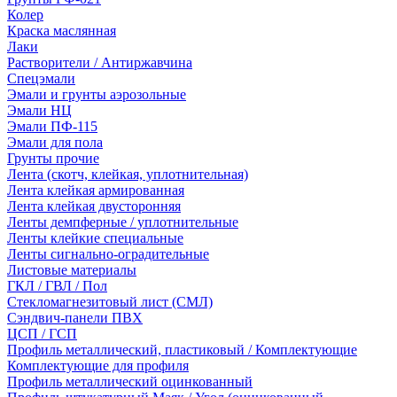
Колер
Краска маслянная
Лаки
Растворители / Антиржавчина
Спецэмали
Эмали и грунты аэрозольные
Эмали НЦ
Эмали ПФ-115
Эмали для пола
Грунты прочие
Лента (скотч, клейкая, уплотнительная)
Лента клейкая армированная
Лента клейкая двусторонняя
Ленты демпферные / уплотнительные
Ленты клейкие специальные
Ленты сигнально-оградительные
Листовые материалы
ГКЛ / ГВЛ / Пол
Стекломагнезитовый лист (СМЛ)
Сэндвич-панели ПВХ
ЦСП / ГСП
Профиль металлический, пластиковый / Комплектующие
Комплектующие для профиля
Профиль металлический оцинкованный