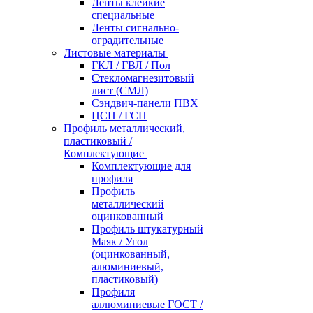
Ленты клейкие
специальные
Ленты сигнально-
оградительные
Листовые материалы
ГКЛ / ГВЛ / Пол
Стекломагнезитовый
лист (СМЛ)
Сэндвич-панели ПВХ
ЦСП / ГСП
Профиль металлический,
пластиковый /
Комплектующие
Комплектующие для
профиля
Профиль
металлический
оцинкованный
Профиль штукатурный
Маяк / Угол
(оцинкованный,
алюминиевый,
пластиковый)
Профиля
аллюминиевые ГОСТ /