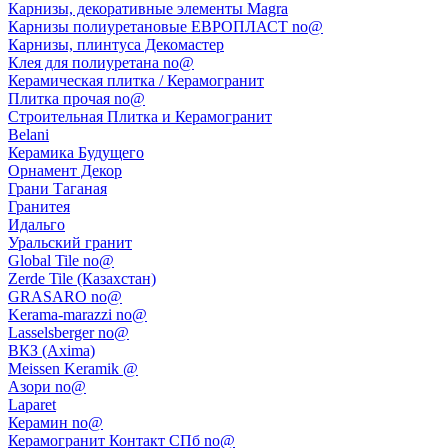
Карнизы, декоративные элементы Magra
Карнизы полиуретановые ЕВРОПЛАСТ no@
Карнизы, плинтуса Декомастер
Клея для полиуретана no@
Керамическая плитка / Керамогранит
Плитка прочая no@
Строительная Плитка и Керамогранит
Belani
Керамика Будущего
Орнамент Декор
Грани Таганая
Гранитея
Идальго
Уральский гранит
Global Tile no@
Zerde Tile (Казахстан)
GRASARO no@
Kerama-marazzi no@
Lasselsberger no@
ВКЗ (Axima)
Meissen Keramik @
Азори no@
Laparet
Керамин no@
Керамогранит Контакт СПб no@