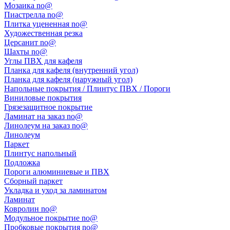
Мозаика no@
Пиастрелла no@
Плитка уцененная no@
Художественная резка
Церсанит no@
Шахты no@
Углы ПВХ для кафеля
Планка для кафеля (внутренний угол)
Планка для кафеля (наружный угол)
Напольные покрытия / Плинтус ПВХ / Пороги
Виниловые покрытия
Грязезащитное покрытие
Ламинат на заказ no@
Линолеум на заказ no@
Линолеум
Паркет
Плинтус напольный
Подложка
Пороги алюминиевые и ПВХ
Сборный паркет
Укладка и уход за ламинатом
Ламинат
Ковролин no@
Модульное покрытие no@
Пробковые покрытия no@