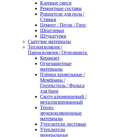
Клеевые смеси
Ремонтные составы
Ровнители для пола /
Стяжки
Цемент / Песок / Гипс
Шпатлевки
Штукатурки
Сыпучие материалы
Теплоизоляция /
Пароизоляция / Огнезащита
Керамзит
Огнезащитные
материалы
Плёнки кровельные /
Мембраны /
Геотекстиль / Фольга
для бани
Скотч алюминиевый /
металлизированный
Тепло-
звукоизоляционные
материалы
Утеплители листовые
Утеплители
минеральные