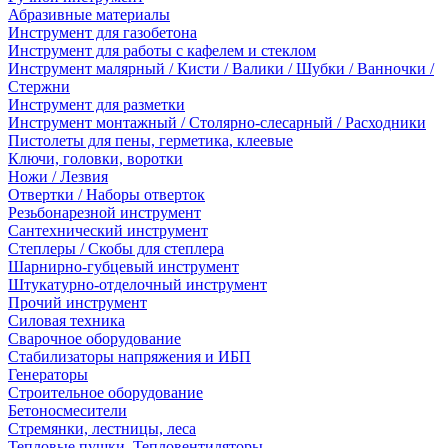
Абразивные материалы
Инструмент для газобетона
Инструмент для работы с кафелем и стеклом
Инструмент малярный / Кисти / Валики / Шубки / Ванночки /
Стержни
Инструмент для разметки
Инструмент монтажный / Столярно-слесарный / Расходники
Пистолеты для пены, герметика, клеевые
Ключи, головки, воротки
Ножи / Лезвия
Отвертки / Наборы отверток
Резьбонарезной инструмент
Сантехнический инструмент
Степлеры / Скобы для степлера
Шарнирно-губцевый инструмент
Штукатурно-отделочный инструмент
Прочий инструмент
Силовая техника
Сварочное оборудование
Стабилизаторы напряжения и ИБП
Генераторы
Строительное оборудование
Бетоносмесители
Стремянки, лестницы, леса
Тепловые пушки, Тепловентиляторы