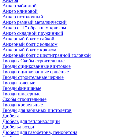
Анкера
Анкер забивной
Анкер клиновой
Анкер потолочный
Анкер рамный металлический
Анкер с ''Г'' образным крюком
Анкер складной пружинный
Анкерный болт с гайкой
Анкерный болт с кольцом
Анкерный болт с крюком
Анкерный болт с шестигранной головкой
Гвозди / Скобы строительные
Гвозди оцинкованные винтовые
Гвозди оцинкованные ершёные
Гвозди строительные черные
Гвозди толевые
Гвозди финишные
Гвозди шиферные
Скобы строительные
Гвозди кровельные
Гвозди для забивных пистолетов
Дюбеля
Дюбель для теплоизоляции
Дюбель-гвозди
Дюбеля для газобетона, пенобетона