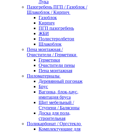
Лука
Пазогребень ПГП / Газоблок /
Шлакоблок / Кирпич
Газоблок
Кирпич
ПГП пазогребень
ЖБИ
Полистеролбетон
Шлакоблок
Пена монтажная /
Очистители / Герметики
Герметики
Очистители пены
Пена монтажная
Пиломатериалы
Деревянный погонаж
Брус
Вагонка, блок-хаус,
имитация бруса
Щит мебельный /
Ступени / Балясины
Доска для пола,
строительная
Поликарбонат / Оргстекло
Комплектующие для