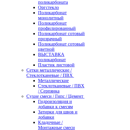
поликарбоната
Оргстекло
Поликарбонат
монолитный
Поликарбонат
профилированный
Поликарбонат сотовый
прозрачный
Поликарбонат сотовый
цветной
ВЫСТАВКА
поликарбонат
Пластик листовой
Сетки металлические /
Стеклотканевые / ПВХ
Металлические
Стеклотканевые / ПВХ
/ Серпянка
Сухие смеси / Гипс / Цемент
Гидроизоляция и
добавки к смесям
Затирки для швов и
добавки
Кладочные /
Монтажные смеси