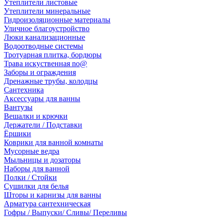
Утеплители листовые
Утеплители минеральные
Гидроизоляционные материалы
Уличное благоустройство
Люки канализационные
Водоотводные системы
Тротуарная плитка, бордюры
Трава искуственная no@
Заборы и ограждения
Дренажные трубы, колодцы
Сантехника
Аксессуары для ванны
Вантузы
Вешалки и крючки
Держатели / Подставки
Ёршики
Коврики для ванной комнаты
Мусорные ведра
Мыльницы и дозаторы
Наборы для ванной
Полки / Стойки
Сушилки для белья
Шторы и карнизы для ванны
Арматура сантехническая
Гофры / Выпуски/ Сливы/ Переливы