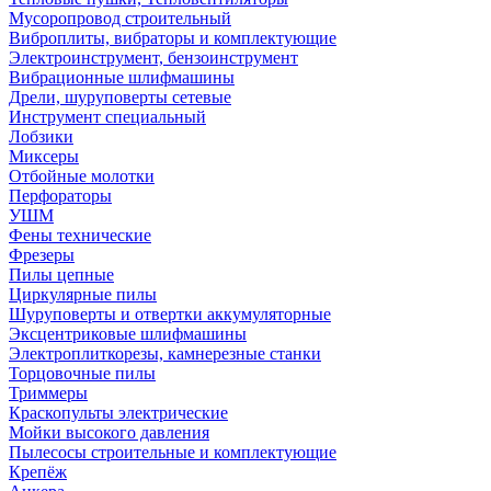
Мусоропровод строительный
Виброплиты, вибраторы и комплектующие
Электроинструмент, бензоинструмент
Вибрационные шлифмашины
Дрели, шуруповерты сетевые
Инструмент специальный
Лобзики
Миксеры
Отбойные молотки
Перфораторы
УШМ
Фены технические
Фрезеры
Пилы цепные
Циркулярные пилы
Шуруповерты и отвертки аккумуляторные
Эксцентриковые шлифмашины
Электроплиткорезы, камнерезные станки
Торцовочные пилы
Триммеры
Краскопульты электрические
Мойки высокого давления
Пылесосы строительные и комплектующие
Крепёж