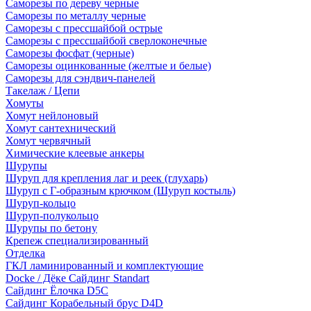
Саморезы по дереву черные
Саморезы по металлу черные
Саморезы с прессшайбой острые
Саморезы с прессшайбой сверлоконечные
Саморезы фосфат (черные)
Саморезы оцинкованные (желтые и белые)
Саморезы для сэндвич-панелей
Такелаж / Цепи
Хомуты
Хомут нейлоновый
Хомут сантехнический
Хомут червячный
Химические клеевые анкеры
Шурупы
Шуруп для крепления лаг и реек (глухарь)
Шуруп с Г-образным крючком (Шуруп костыль)
Шуруп-кольцо
Шуруп-полукольцо
Шурупы по бетону
Крепеж специализированный
Отделка
ГКЛ ламинированный и комплектующие
Docke / Дёке Сайдинг Standart
Сайдинг Ёлочка D5C
Сайдинг Корабельный брус D4D