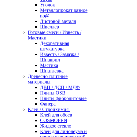
Уголок
Металлопрокат разное
no@
Листовой металл
Швеллер
Готовые смеси / Известь /
Мастики
Декоративная
штукатурка
Известь / Замазка /
Шпакрил
Мастика
Шпатлевка
Древесно-плитные
материалы
ДВП / ДСП / МДФ
Плиты OSB
Плиты фибролитовые
Фанера
Клей / Стройхимия
Клей для обоев
COSMOFEN
Жидкое стекло
Клей для линолеума и
напольных покрытий