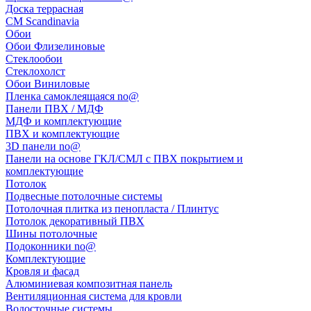
Доска террасная
CM Scandinavia
Обои
Обои Флизелиновые
Стеклообои
Стеклохолст
Обои Виниловые
Пленка самоклеящаяся no@
Панели ПВХ / МДФ
МДФ и комплектующие
ПВХ и комплектующие
3D панели no@
Панели на основе ГКЛ/СМЛ с ПВХ покрытием и
комплектующие
Потолок
Подвесные потолочные системы
Потолочная плитка из пенопласта / Плинтус
Потолок декоративный ПВХ
Шины потолочные
Подоконники no@
Комплектующие
Кровля и фасад
Алюминиевая композитная панель
Вентиляционная система для кровли
Водосточные системы