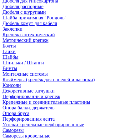
Дюбеля для гипсокартона
Дюбеля распорные
Дюбеля с шурупами
Шайба прижимная "Рондоль"
Дюбель-хомут для кабеля
Заклепки
Крепеж сантехнический
Метрический крепеж
Болты
Гайки
Шайбы
Шпильки / Штанги
Винты
Монтажные системы
Кляймеры (крепёж для панелей и вагонки)
Консоли
Декоративные заглушки
Перфорированный крепеж
Крепежные и соединительные пластины
Опора балки, держатель
Опора бруса
Перфорированная лента
Уголки крепежные перфорированные
Саморезы
Саморезы кровельные