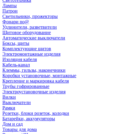
Светотехника
Лампы
Патрон
Светильники, прожекторы
Фонари no@
Удлинители, разветвители
Щитовое оборудование
Автоматические выключатели
Боксы, щиты
Комплектующие щитов
Электромонтажные изделия
Изоляция кабеля
Кабель-канал
Клеммы, гильзы, наконечники
Коробки установочные, монтажные
Крепление и маркировка кабеля
Трубы гофрированные
Электроустановочные изделия
Вилки
Выключатели
Рамки
Розетки, блоки розеток, колодки
Батарейки, аккумуляторы
Дом и сад
Товары для дома