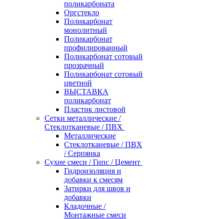
поликарбоната
Оргстекло
Поликарбонат
монолитный
Поликарбонат
профилированный
Поликарбонат сотовый
прозрачный
Поликарбонат сотовый
цветной
ВЫСТАВКА
поликарбонат
Пластик листовой
Сетки металлические /
Стеклотканевые / ПВХ
Металлические
Стеклотканевые / ПВХ
/ Серпянка
Сухие смеси / Гипс / Цемент
Гидроизоляция и
добавки к смесям
Затирки для швов и
добавки
Кладочные /
Монтажные смеси