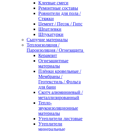
Клеевые смеси
Ремонтные составы
Ровнители для пола /
Стяжки
Цемент / Песок / Гипс
Шпатлевки
Штукатурки
Сыпучие материалы
Теплоизоляция /
Пароизоляция / Огнезащита
Керамзит
Огнезащитные
материалы
Плёнки кровельные /
Мембраны /
Геотекстиль / Фольга
для бани
Скотч алюминиевый /
металлизированный
Тепло-
звукоизоляционные
материалы
Утеплители листовые
Утеплители
минеральные