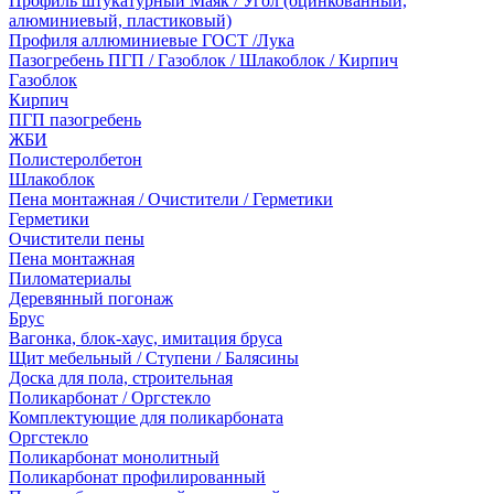
Профиль штукатурный Маяк / Угол (оцинкованный,
алюминиевый, пластиковый)
Профиля аллюминиевые ГОСТ /Лука
Пазогребень ПГП / Газоблок / Шлакоблок / Кирпич
Газоблок
Кирпич
ПГП пазогребень
ЖБИ
Полистеролбетон
Шлакоблок
Пена монтажная / Очистители / Герметики
Герметики
Очистители пены
Пена монтажная
Пиломатериалы
Деревянный погонаж
Брус
Вагонка, блок-хаус, имитация бруса
Щит мебельный / Ступени / Балясины
Доска для пола, строительная
Поликарбонат / Оргстекло
Комплектующие для поликарбоната
Оргстекло
Поликарбонат монолитный
Поликарбонат профилированный