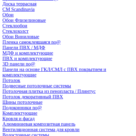
Доска террасная
CM Scandinavia
Обои
Обои Флизелиновые
Стеклообои
Стеклохолст
Обои Виниловые
Пленка самоклеящаяся no@
Панели ПВХ / МДФ
МДФ и комплектующие
ПВХ и комплектующие
3D панели no@
Панели на основе ГКЛ/СМЛ с ПВХ покрытием и
комплектующие
Потолок
Подвесные потолочные системы
Потолочная плитка из пенопласта / Плинтус
Потолок декоративный ПВХ
Шины потолочные
Подоконники no@
Комплектующие
Кровля и фасад
Алюминиевая композитная панель
Вентиляционная система для кровли
Водосточные системы