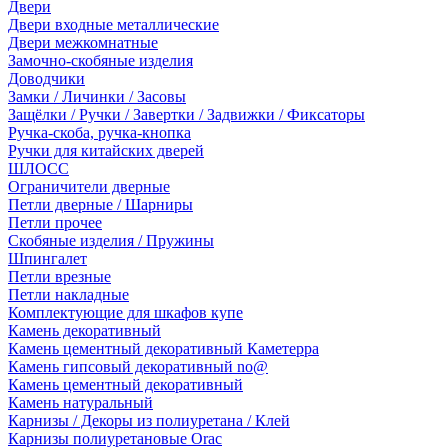
Двери
Двери входные металлические
Двери межкомнатные
Замочно-скобяные изделия
Доводчики
Замки / Личинки / Засовы
Защёлки / Ручки / Завертки / Задвижки / Фиксаторы
Ручка-скоба, ручка-кнопка
Ручки для китайских дверей
ШЛОСС
Ограничители дверные
Петли дверные / Шарниры
Петли прочее
Скобяные изделия / Пружины
Шпингалет
Петли врезные
Петли накладные
Комплектующие для шкафов купе
Камень декоративный
Камень цементный декоративный Каметерра
Камень гипсовый декоративный no@
Камень цементный декоративный
Камень натуральный
Карнизы / Декоры из полиуретана / Клей
Карнизы полиуретановые Orac