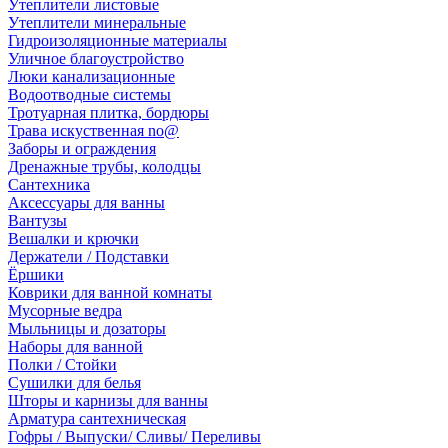
Утеплители листовые
Утеплители минеральные
Гидроизоляционные материалы
Уличное благоустройство
Люки канализационные
Водоотводные системы
Тротуарная плитка, бордюры
Трава искуственная no@
Заборы и ограждения
Дренажные трубы, колодцы
Сантехника
Аксессуары для ванны
Вантузы
Вешалки и крючки
Держатели / Подставки
Ёршики
Коврики для ванной комнаты
Мусорные ведра
Мыльницы и дозаторы
Наборы для ванной
Полки / Стойки
Сушилки для белья
Шторы и карнизы для ванны
Арматура сантехническая
Гофры / Выпуски/ Сливы/ Переливы