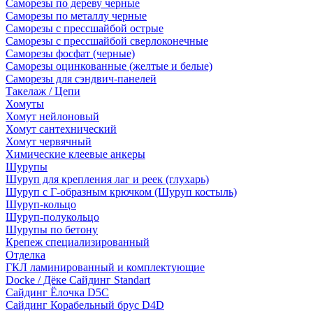
Саморезы по дереву черные
Саморезы по металлу черные
Саморезы с прессшайбой острые
Саморезы с прессшайбой сверлоконечные
Саморезы фосфат (черные)
Саморезы оцинкованные (желтые и белые)
Саморезы для сэндвич-панелей
Такелаж / Цепи
Хомуты
Хомут нейлоновый
Хомут сантехнический
Хомут червячный
Химические клеевые анкеры
Шурупы
Шуруп для крепления лаг и реек (глухарь)
Шуруп с Г-образным крючком (Шуруп костыль)
Шуруп-кольцо
Шуруп-полукольцо
Шурупы по бетону
Крепеж специализированный
Отделка
ГКЛ ламинированный и комплектующие
Docke / Дёке Сайдинг Standart
Сайдинг Ёлочка D5C
Сайдинг Корабельный брус D4D