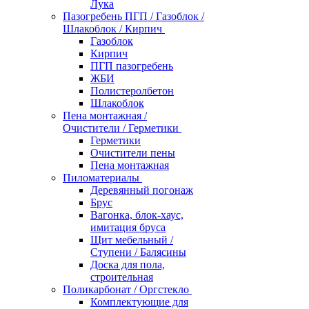
Лука
Пазогребень ПГП / Газоблок /
Шлакоблок / Кирпич
Газоблок
Кирпич
ПГП пазогребень
ЖБИ
Полистеролбетон
Шлакоблок
Пена монтажная /
Очистители / Герметики
Герметики
Очистители пены
Пена монтажная
Пиломатериалы
Деревянный погонаж
Брус
Вагонка, блок-хаус,
имитация бруса
Щит мебельный /
Ступени / Балясины
Доска для пола,
строительная
Поликарбонат / Оргстекло
Комплектующие для