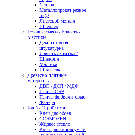
Уголок
Металлопрокат разное
no@
Листовой металл
Швеллер
Готовые смеси / Известь /
Мастики
Декоративная
штукатурка
Известь / Замазка /
Шпакрил
Мастика
Шпатлевка
Древесно-плитные
материалы
ДВП / ДСП / МДФ
Плиты OSB
Плиты фибролитовые
Фанера
Клей / Стройхимия
Клей для обоев
COSMOFEN
Жидкое стекло
Клей для линолеума и
напольных покрытий