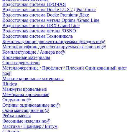
Водосточная система ПРОЧАЯ
Водосточная система Docke LUX / Дёке Люкс
Водосточная система Docke Premium/ Дёке
Водосточная система металл Optima /Grand Line
Водосточная система ПВХ Grand Line
Водосточная система металл /OSNO
Водосточная система Технониколь
Комплектующие для вентилируемых фасадов no@
Металлопрофиль для вентилируемых фасадов no@
Комплектующие / Анкера no@
Кровельные материалы
Снегозадержатели
Металлочерепица / Профлист / Плоский Оцинкованный лист
no@
Мягкие кровльные материалы
Шифер
Манжеты кровельные
Мембраны кровельные
Ондулин no@
Отливы оцинкованные no@
Окна мансардные no@
Рейка краевая
Фасонные изделия no@
Мастика / Праймер / Битум
Сайдинг