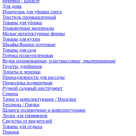
Веревки / Шпагат
Для дома
Инвентарь для уборки снега
Текстиль промышленный
Товары для уборки
Упаковочные материалы
Малые архитектурные формы
Товары для кухни
Шкафы/Ящики почтовые
Товары для сада
Плёнка полиэтиленовая
Ведра оцинкованные, пластмассовые, эмалированные
Грунты, удобрения
Лопаты и черенки
Принадлежности для рассады
Проволока подвязочная
Ручной садовый инструмент
Семена
Тачки и комплектующие / Носилки
Теплицы / Грядки
Шланги поливочные и комплектующие
Лески для триммеров
Средства от вредителей
Товары для отдыха
Пикник