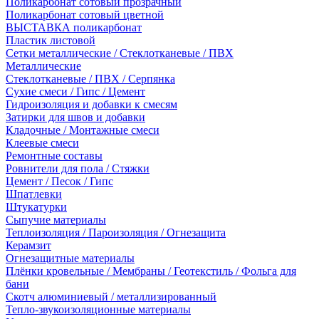
Поликарбонат сотовый прозрачный
Поликарбонат сотовый цветной
ВЫСТАВКА поликарбонат
Пластик листовой
Сетки металлические / Стеклотканевые / ПВХ
Металлические
Стеклотканевые / ПВХ / Серпянка
Сухие смеси / Гипс / Цемент
Гидроизоляция и добавки к смесям
Затирки для швов и добавки
Кладочные / Монтажные смеси
Клеевые смеси
Ремонтные составы
Ровнители для пола / Стяжки
Цемент / Песок / Гипс
Шпатлевки
Штукатурки
Сыпучие материалы
Теплоизоляция / Пароизоляция / Огнезащита
Керамзит
Огнезащитные материалы
Плёнки кровельные / Мембраны / Геотекстиль / Фольга для
бани
Скотч алюминиевый / металлизированный
Тепло-звукоизоляционные материалы