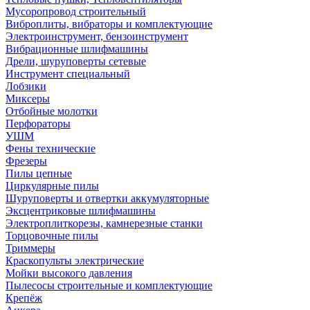
Мусоропровод строительный
Виброплиты, вибраторы и комплектующие
Электроинструмент, бензоинструмент
Вибрационные шлифмашины
Дрели, шуруповерты сетевые
Инструмент специальный
Лобзики
Миксеры
Отбойные молотки
Перфораторы
УШМ
Фены технические
Фрезеры
Пилы цепные
Циркулярные пилы
Шуруповерты и отвертки аккумуляторные
Эксцентриковые шлифмашины
Электроплиткорезы, камнерезные станки
Торцовочные пилы
Триммеры
Краскопульты электрические
Мойки высокого давления
Пылесосы строительные и комплектующие
Крепёж