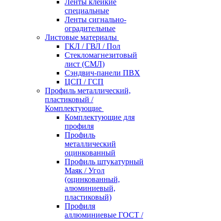
Ленты клейкие
специальные
Ленты сигнально-
оградительные
Листовые материалы
ГКЛ / ГВЛ / Пол
Стекломагнезитовый
лист (СМЛ)
Сэндвич-панели ПВХ
ЦСП / ГСП
Профиль металлический,
пластиковый /
Комплектующие
Комплектующие для
профиля
Профиль
металлический
оцинкованный
Профиль штукатурный
Маяк / Угол
(оцинкованный,
алюминиевый,
пластиковый)
Профиля
аллюминиевые ГОСТ /