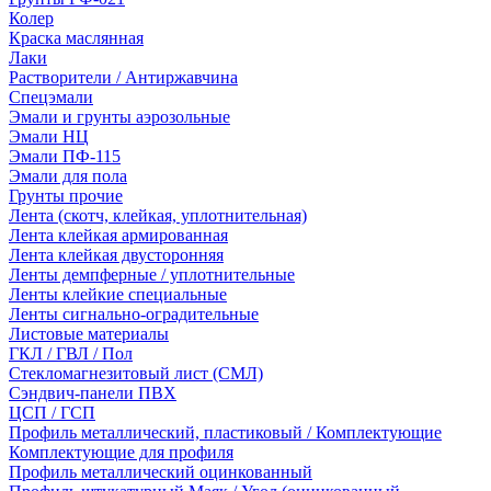
Колер
Краска маслянная
Лаки
Растворители / Антиржавчина
Спецэмали
Эмали и грунты аэрозольные
Эмали НЦ
Эмали ПФ-115
Эмали для пола
Грунты прочие
Лента (скотч, клейкая, уплотнительная)
Лента клейкая армированная
Лента клейкая двусторонняя
Ленты демпферные / уплотнительные
Ленты клейкие специальные
Ленты сигнально-оградительные
Листовые материалы
ГКЛ / ГВЛ / Пол
Стекломагнезитовый лист (СМЛ)
Сэндвич-панели ПВХ
ЦСП / ГСП
Профиль металлический, пластиковый / Комплектующие
Комплектующие для профиля
Профиль металлический оцинкованный