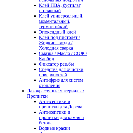
Клей ПВА, бустилат,
столярный
Клей универсальный,
моментальный,
термостойкий
Эпоксидный клей
Клей под пистолет /
Жидкие гвозди /
Холодная сварка
Смазка / Масло / СОЖ /
Карбид
Фиксатор резьбы
Средства для очистки
поверхностей
Антифриз для систем
отопления
Лакокрасочные материалы /
Пропитки
Антисептики и
пропитки для Дерева
Антисептики и
пропитки для камня и
бетона
Водные краски