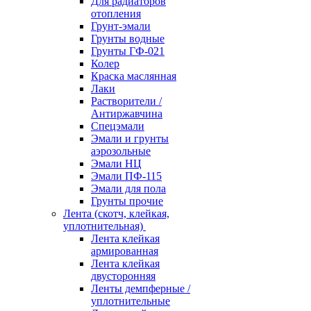
Для радиаторов
отопления
Грунт-эмали
Грунты водные
Грунты ГФ-021
Колер
Краска маслянная
Лаки
Растворители /
Антиржавчина
Спецэмали
Эмали и грунты
аэрозольные
Эмали НЦ
Эмали ПФ-115
Эмали для пола
Грунты прочие
Лента (скотч, клейкая,
уплотнительная)
Лента клейкая
армированная
Лента клейкая
двусторонняя
Ленты демпферные /
уплотнительные