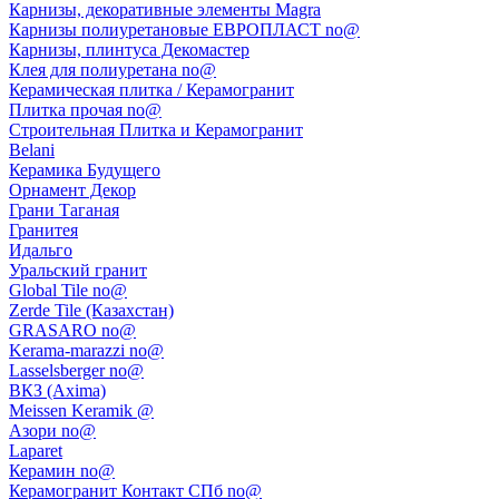
Карнизы, декоративные элементы Magra
Карнизы полиуретановые ЕВРОПЛАСТ no@
Карнизы, плинтуса Декомастер
Клея для полиуретана no@
Керамическая плитка / Керамогранит
Плитка прочая no@
Строительная Плитка и Керамогранит
Belani
Керамика Будущего
Орнамент Декор
Грани Таганая
Гранитея
Идальго
Уральский гранит
Global Tile no@
Zerde Tile (Казахстан)
GRASARO no@
Kerama-marazzi no@
Lasselsberger no@
ВКЗ (Axima)
Meissen Keramik @
Азори no@
Laparet
Керамин no@
Керамогранит Контакт СПб no@