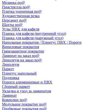
Мозаика no@
Пиастрелла no@
Плитка уцененная no@
Художественная резка
Церсанит no@
Шахты no@
Углы ПВХ для кафеля
Планка для кафеля (внутренний угол)
Планка для кафеля (наружный угол)
Напольные покрытия / Плинтус ПВХ / Пороги
Виниловые покрытия
Грязезащитное покрытие
Ламинат на заказ no@
Линолеум на заказ no@
Линолеум
Паркет
Плинтус напольный
Подложка
Пороги алюминиевые и ПВХ
Сборный паркет
Укладка и уход за ламинатом
Ламинат
Ковролин no@
Модульное покрытие no@
Пробковые покрытия no@