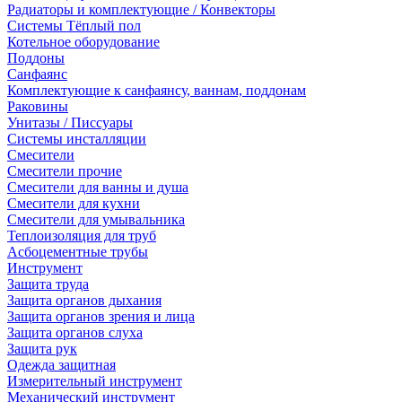
Радиаторы и комплектующие / Конвекторы
Системы Тёплый пол
Котельное оборудование
Поддоны
Санфаянс
Комплектующие к санфаянсу, ваннам, поддонам
Раковины
Унитазы / Писсуары
Системы инсталляции
Смесители
Смесители прочие
Смесители для ванны и душа
Смесители для кухни
Смесители для умывальника
Теплоизоляция для труб
Асбоцементные трубы
Инструмент
Защита труда
Защита органов дыхания
Защита органов зрения и лица
Защита органов слуха
Защита рук
Одежда защитная
Измерительный инструмент
Механический инструмент