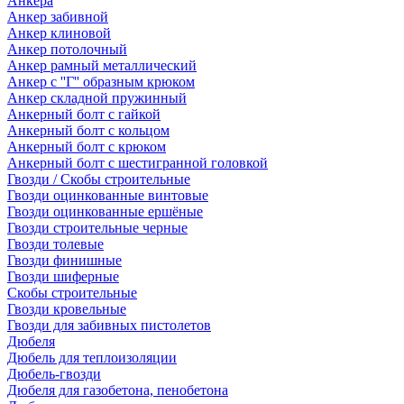
Анкера
Анкер забивной
Анкер клиновой
Анкер потолочный
Анкер рамный металлический
Анкер с ''Г'' образным крюком
Анкер складной пружинный
Анкерный болт с гайкой
Анкерный болт с кольцом
Анкерный болт с крюком
Анкерный болт с шестигранной головкой
Гвозди / Скобы строительные
Гвозди оцинкованные винтовые
Гвозди оцинкованные ершёные
Гвозди строительные черные
Гвозди толевые
Гвозди финишные
Гвозди шиферные
Скобы строительные
Гвозди кровельные
Гвозди для забивных пистолетов
Дюбеля
Дюбель для теплоизоляции
Дюбель-гвозди
Дюбеля для газобетона, пенобетона