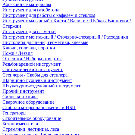
Абразивные материалы
Инструмент для газобетона
Инструмент для работы с кафелем и стеклом
Инструмент малярный / Кисти / Валики / Шубки / Ванночки /
Стержни
Инструмент для разметки
Инструмент монтажный / Столярно-слесарный / Расходники
Пистолеты для пены, герметика, клеевые
Ключи, головки, воротки
Ножи / Лезвия
Отвертки / Наборы отверток
Резьбонарезной инструмент
Сантехнический инструмент
Степлеры / Скобы для степлера
Шарнирно-губцевый инструмент
Штукатурно-отделочный инструмент
Прочий инструмент
Силовая техника
Сварочное оборудование
Стабилизаторы напряжения и ИБП
Генераторы
Строительное оборудование
Бетоносмесители
Стремянки, лестницы, леса
Тепловые пушки, Тепловентиляторы