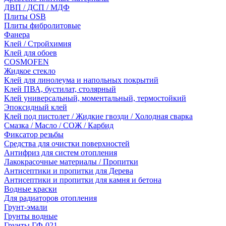
ДВП / ДСП / МДФ
Плиты OSB
Плиты фибролитовые
Фанера
Клей / Стройхимия
Клей для обоев
COSMOFEN
Жидкое стекло
Клей для линолеума и напольных покрытий
Клей ПВА, бустилат, столярный
Клей универсальный, моментальный, термостойкий
Эпоксидный клей
Клей под пистолет / Жидкие гвозди / Холодная сварка
Смазка / Масло / СОЖ / Карбид
Фиксатор резьбы
Средства для очистки поверхностей
Антифриз для систем отопления
Лакокрасочные материалы / Пропитки
Антисептики и пропитки для Дерева
Антисептики и пропитки для камня и бетона
Водные краски
Для радиаторов отопления
Грунт-эмали
Грунты водные
Грунты ГФ-021