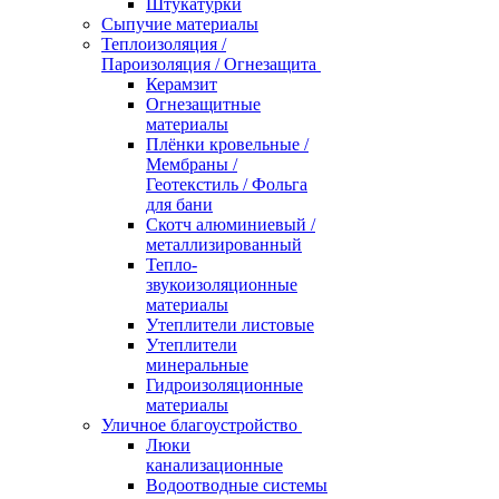
Штукатурки
Сыпучие материалы
Теплоизоляция /
Пароизоляция / Огнезащита
Керамзит
Огнезащитные
материалы
Плёнки кровельные /
Мембраны /
Геотекстиль / Фольга
для бани
Скотч алюминиевый /
металлизированный
Тепло-
звукоизоляционные
материалы
Утеплители листовые
Утеплители
минеральные
Гидроизоляционные
материалы
Уличное благоустройство
Люки
канализационные
Водоотводные системы