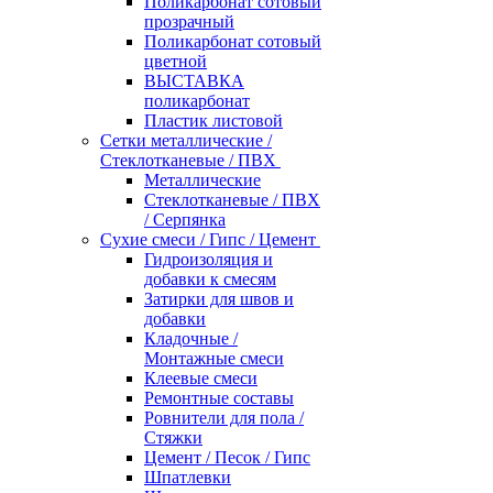
Поликарбонат сотовый
прозрачный
Поликарбонат сотовый
цветной
ВЫСТАВКА
поликарбонат
Пластик листовой
Сетки металлические /
Стеклотканевые / ПВХ
Металлические
Стеклотканевые / ПВХ
/ Серпянка
Сухие смеси / Гипс / Цемент
Гидроизоляция и
добавки к смесям
Затирки для швов и
добавки
Кладочные /
Монтажные смеси
Клеевые смеси
Ремонтные составы
Ровнители для пола /
Стяжки
Цемент / Песок / Гипс
Шпатлевки