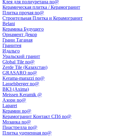
Клея для полиуретана no@
Керамическая плитка / Керамогранит
Плитка прочая no@
Строительная Плитка и Керамогранит
Belani
Керамика Будущего
Орнамент Декор
Грани Таганая
Гранитея
Идальго
Уральский гранит
Global Tile no@
Zerde Tile (Казахстан)
GRASARO no@
Kerama-marazzi no@
Lasselsberger no@
ВКЗ (Axima)
Meissen Keramik @
Азори no@
Laparet
Керамин no@
Керамогранит Контакт СПб no@
Мозаика no@
Пиастрелла no@
Плитка уцененная no@