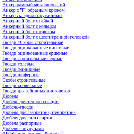
Анкер рамный металлический
Анкер с ''Г'' образным крюком
Анкер складной пружинный
Анкерный болт с гайкой
Анкерный болт с кольцом
Анкерный болт с крюком
Анкерный болт с шестигранной головкой
Гвозди / Скобы строительные
Гвозди оцинкованные винтовые
Гвозди оцинкованные ершёные
Гвозди строительные черные
Гвозди толевые
Гвозди финишные
Гвозди шиферные
Скобы строительные
Гвозди кровельные
Гвозди для забивных пистолетов
Дюбеля
Дюбель для теплоизоляции
Дюбель-гвозди
Дюбеля для газобетона, пенобетона
Дюбеля для гипсокартона
Дюбеля распорные
Дюбеля с шурупами
Шайба прижимная "Рондоль"