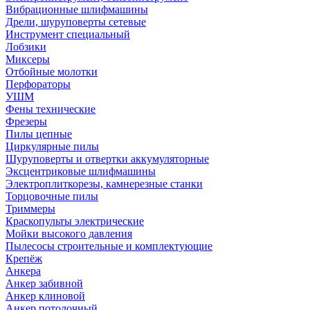
Вибрационные шлифмашины
Дрели, шуруповерты сетевые
Инструмент специальный
Лобзики
Миксеры
Отбойные молотки
Перфораторы
УШМ
Фены технические
Фрезеры
Пилы цепные
Циркулярные пилы
Шуруповерты и отвертки аккумуляторные
Эксцентриковые шлифмашины
Электроплиткорезы, камнерезные станки
Торцовочные пилы
Триммеры
Краскопульты электрические
Мойки высокого давления
Пылесосы строительные и комплектующие
Крепёж
Анкера
Анкер забивной
Анкер клиновой
Анкер потолочный