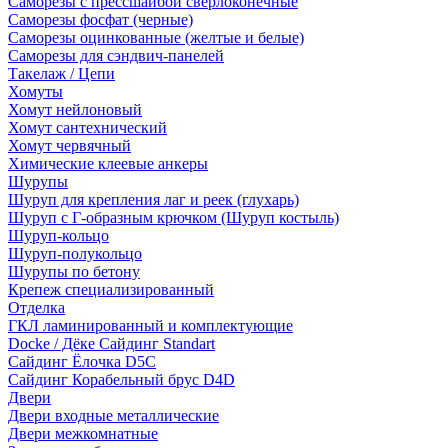
Саморезы с прессшайбой сверлоконечные
Саморезы фосфат (черные)
Саморезы оцинкованные (желтые и белые)
Саморезы для сэндвич-панелей
Такелаж / Цепи
Хомуты
Хомут нейлоновый
Хомут сантехнический
Хомут червячный
Химические клеевые анкеры
Шурупы
Шуруп для крепления лаг и реек (глухарь)
Шуруп с Г-образным крючком (Шуруп костыль)
Шуруп-кольцо
Шуруп-полукольцо
Шурупы по бетону
Крепеж специализированный
Отделка
ГКЛ ламинированный и комплектующие
Docke / Дёке Сайдинг Standart
Сайдинг Ёлочка D5C
Сайдинг Корабельный брус D4D
Двери
Двери входные металлические
Двери межкомнатные