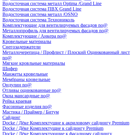
Водосточная система металл Optima /Grand Line
Водосточная система ПВХ Grand Line
Водосточная система металл /OSNO
Водосточная система Технониколь
Комплектующие для вентилируемых фасадов no@
Металлопрофиль для вентилируемых фасадов no@
Комплектующие / Анкера no@
Кровельные материалы
Снегозадержатели
Металлочерепица / Профлист / Плоский Оцинкованный лист
no@
Мягкие кровльные материалы
Шифер
Манжеты кровельные
Мембраны кровельные
Ондулин no@
Отливы оцинкованные no@
Окна мансардные no@
Рейка краевая
Фасонные изделия no@
Мастика / Праймер / Битум
Сайдинг
Docke / Дёке Комплектущие к акриловому сайдингу Premium
Docke / Дёке Комплектущие к сайдингу Premium
Docke / Дёке Комплектующие к фасадному сайдингу