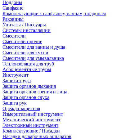
Поддоны
Санфаянс
Комплектующие к санфаянсу, ваннам, поддонам
Раковины
Унитазы / Писсуары
Системы инсталляции
Смесители
Смесители прочие
Смесители для ванны и душа
Смесители для кухни
Смесители для умывальника
Теплоизоляция для труб
Асбоцементные трубы
Инструмент
Защита труда
Защита органов дыхания
Защита органов зрения и лица
Защита органов слуха
Защита рук
Одежда защитная
Измерительный инструмент
Механический инструмент
Электронный инструмент
Комплектующие / Насадки
Насадки д/сварочных аппаратов