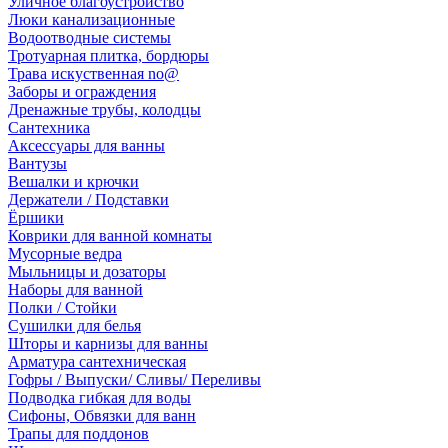
Уличное благоустройство
Люки канализационные
Водоотводные системы
Тротуарная плитка, бордюры
Трава искуственная no@
Заборы и ограждения
Дренажные трубы, колодцы
Сантехника
Аксессуары для ванны
Вантузы
Вешалки и крючки
Держатели / Подставки
Ёршики
Коврики для ванной комнаты
Мусорные ведра
Мыльницы и дозаторы
Наборы для ванной
Полки / Стойки
Сушилки для белья
Шторы и карнизы для ванны
Арматура сантехническая
Гофры / Выпуски/ Сливы/ Переливы
Подводка гибкая для воды
Сифоны, Обвязки для ванн
Трапы для поддонов