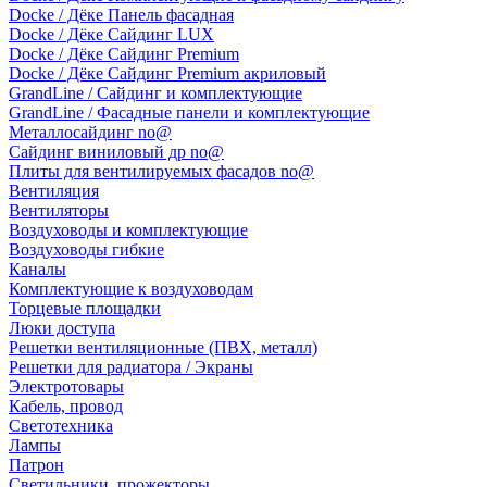
Docke / Дёке Панель фасадная
Docke / Дёке Сайдинг LUX
Docke / Дёке Сайдинг Premium
Docke / Дёке Сайдинг Premium акриловый
GrandLine / Сайдинг и комплектующие
GrandLine / Фасадные панели и комплектующие
Металлосайдинг no@
Сайдинг виниловый др no@
Плиты для вентилируемых фасадов no@
Вентиляция
Вентиляторы
Воздуховоды и комплектующие
Воздуховоды гибкие
Каналы
Комплектующие к воздуховодам
Торцевые площадки
Люки доступа
Решетки вентиляционные (ПВХ, металл)
Решетки для радиатора / Экраны
Электротовары
Кабель, провод
Светотехника
Лампы
Патрон
Светильники, прожекторы