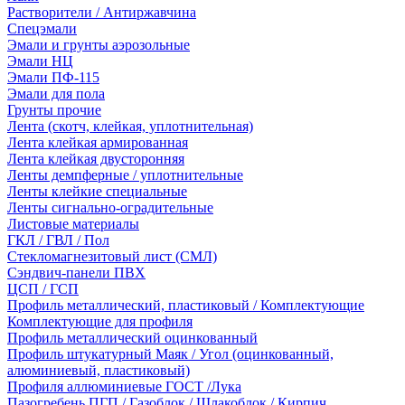
Растворители / Антиржавчина
Спецэмали
Эмали и грунты аэрозольные
Эмали НЦ
Эмали ПФ-115
Эмали для пола
Грунты прочие
Лента (скотч, клейкая, уплотнительная)
Лента клейкая армированная
Лента клейкая двусторонняя
Ленты демпферные / уплотнительные
Ленты клейкие специальные
Ленты сигнально-оградительные
Листовые материалы
ГКЛ / ГВЛ / Пол
Стекломагнезитовый лист (СМЛ)
Сэндвич-панели ПВХ
ЦСП / ГСП
Профиль металлический, пластиковый / Комплектующие
Комплектующие для профиля
Профиль металлический оцинкованный
Профиль штукатурный Маяк / Угол (оцинкованный,
алюминиевый, пластиковый)
Профиля аллюминиевые ГОСТ /Лука
Пазогребень ПГП / Газоблок / Шлакоблок / Кирпич