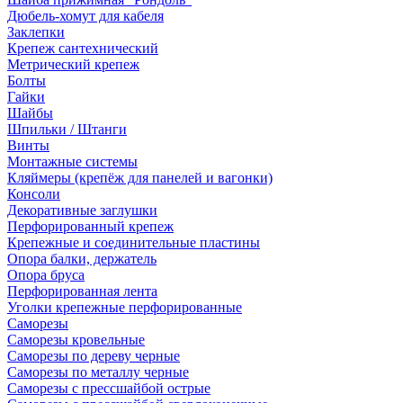
Дюбель-хомут для кабеля
Заклепки
Крепеж сантехнический
Метрический крепеж
Болты
Гайки
Шайбы
Шпильки / Штанги
Винты
Монтажные системы
Кляймеры (крепёж для панелей и вагонки)
Консоли
Декоративные заглушки
Перфорированный крепеж
Крепежные и соединительные пластины
Опора балки, держатель
Опора бруса
Перфорированная лента
Уголки крепежные перфорированные
Саморезы
Саморезы кровельные
Саморезы по дереву черные
Саморезы по металлу черные
Саморезы с прессшайбой острые