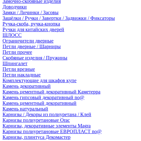
Замочно-скобяные изделия
Доводчики
Замки / Личинки / Засовы
Защёлки / Ручки / Завертки / Задвижки / Фиксаторы
Ручка-скоба, ручка-кнопка
Ручки для китайских дверей
ШЛОСС
Ограничители дверные
Петли дверные / Шарниры
Петли прочее
Скобяные изделия / Пружины
Шпингалет
Петли врезные
Петли накладные
Комплектующие для шкафов купе
Камень декоративный
Камень цементный декоративный Каметерра
Камень гипсовый декоративный no@
Камень цементный декоративный
Камень натуральный
Карнизы / Декоры из полиуретана / Клей
Карнизы полиуретановые Orac
Карнизы, декоративные элементы Magra
Карнизы полиуретановые ЕВРОПЛАСТ no@
Карнизы, плинтуса Декомастер