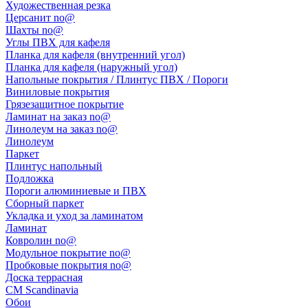
Художественная резка
Церсанит no@
Шахты no@
Углы ПВХ для кафеля
Планка для кафеля (внутренний угол)
Планка для кафеля (наружный угол)
Напольные покрытия / Плинтус ПВХ / Пороги
Виниловые покрытия
Грязезащитное покрытие
Ламинат на заказ no@
Линолеум на заказ no@
Линолеум
Паркет
Плинтус напольный
Подложка
Пороги алюминиевые и ПВХ
Сборный паркет
Укладка и уход за ламинатом
Ламинат
Ковролин no@
Модульное покрытие no@
Пробковые покрытия no@
Доска террасная
CM Scandinavia
Обои