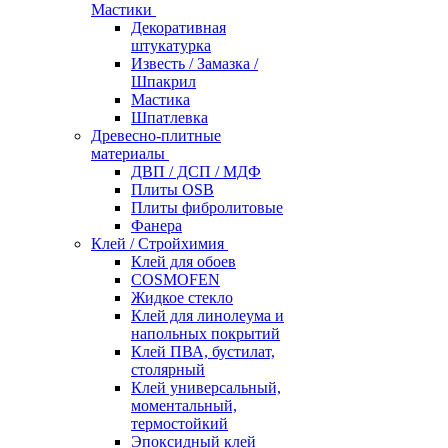
Мастики
Декоративная
штукатурка
Известь / Замазка /
Шпакрил
Мастика
Шпатлевка
Древесно-плитные
материалы
ДВП / ДСП / МДФ
Плиты OSB
Плиты фибролитовые
Фанера
Клей / Стройхимия
Клей для обоев
COSMOFEN
Жидкое стекло
Клей для линолеума и
напольных покрытий
Клей ПВА, бустилат,
столярный
Клей универсальный,
моментальный,
термостойкий
Эпоксидный клей