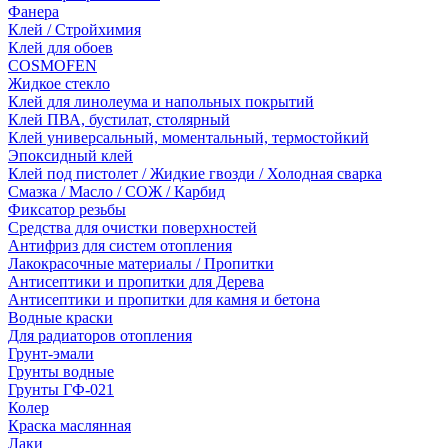
Фанера
Клей / Стройхимия
Клей для обоев
COSMOFEN
Жидкое стекло
Клей для линолеума и напольных покрытий
Клей ПВА, бустилат, столярный
Клей универсальный, моментальный, термостойкий
Эпоксидный клей
Клей под пистолет / Жидкие гвозди / Холодная сварка
Смазка / Масло / СОЖ / Карбид
Фиксатор резьбы
Средства для очистки поверхностей
Антифриз для систем отопления
Лакокрасочные материалы / Пропитки
Антисептики и пропитки для Дерева
Антисептики и пропитки для камня и бетона
Водные краски
Для радиаторов отопления
Грунт-эмали
Грунты водные
Грунты ГФ-021
Колер
Краска маслянная
Лаки