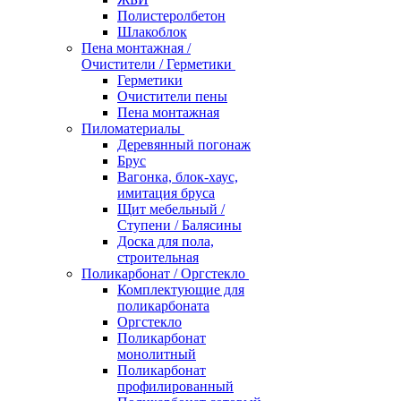
Полистеролбетон
Шлакоблок
Пена монтажная /
Очистители / Герметики
Герметики
Очистители пены
Пена монтажная
Пиломатериалы
Деревянный погонаж
Брус
Вагонка, блок-хаус,
имитация бруса
Щит мебельный /
Ступени / Балясины
Доска для пола,
строительная
Поликарбонат / Оргстекло
Комплектующие для
поликарбоната
Оргстекло
Поликарбонат
монолитный
Поликарбонат
профилированный