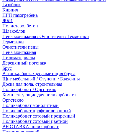
Газоблок
Кирпич
ПГП пазогребень
ЖБИ
Полистеролбетон
Шлакоблок
Пена монтажная / Очистители / Герметики
Герметики
Очистители пены
Пена монтажная
Пиломатериалы
Деревянный погонаж
Брус
Вагонка, блок-хаус, имитация бруса
Щит мебельный / Ступени / Балясины
Доска для пола, строительная
Поликарбонат / Оргстекло
Комплектующие для поликарбоната
Оргстекло
Поликарбонат монолитный
Поликарбонат профилированный
Поликарбонат сотовый прозрачный
Поликарбонат сотовый цветной
ВЫСТАВКА поликарбонат
Пластик листовой