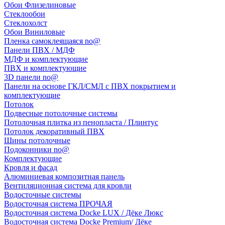
Обои Флизелиновые
Стеклообои
Стеклохолст
Обои Виниловые
Пленка самоклеящаяся no@
Панели ПВХ / МДФ
МДФ и комплектующие
ПВХ и комплектующие
3D панели no@
Панели на основе ГКЛ/СМЛ с ПВХ покрытием и
комплектующие
Потолок
Подвесные потолочные системы
Потолочная плитка из пенопласта / Плинтус
Потолок декоративный ПВХ
Шины потолочные
Подоконники no@
Комплектующие
Кровля и фасад
Алюминиевая композитная панель
Вентиляционная система для кровли
Водосточные системы
Водосточная система ПРОЧАЯ
Водосточная система Docke LUX / Дёке Люкс
Водосточная система Docke Premium/ Дёке