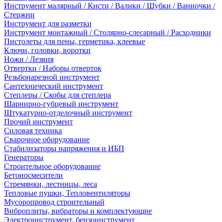
Инструмент малярный / Кисти / Валики / Шубки / Ванночки /
Стержни
Инструмент для разметки
Инструмент монтажный / Столярно-слесарный / Расходники
Пистолеты для пены, герметика, клеевые
Ключи, головки, воротки
Ножи / Лезвия
Отвертки / Наборы отверток
Резьбонарезной инструмент
Сантехнический инструмент
Степлеры / Скобы для степлера
Шарнирно-губцевый инструмент
Штукатурно-отделочный инструмент
Прочий инструмент
Силовая техника
Сварочное оборудование
Стабилизаторы напряжения и ИБП
Генераторы
Строительное оборудование
Бетоносмесители
Стремянки, лестницы, леса
Тепловые пушки, Тепловентиляторы
Мусоропровод строительный
Виброплиты, вибраторы и комплектующие
Электроинструмент, бензоинструмент