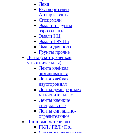
Лаки
Растворители /
Антиржавчина
Спецэмали
Эмали и грунты
аэрозольные
Эмали НЦ
Эмали ПФ-115
Эмали для пола
Грунты прочие
Лента (скотч, клейкая,
уплотнительная)
Лента клейкая
армированная
Лента клейкая
двусторонняя
Ленты демпферные /
уплотнительные
Ленты клейкие
специальные
Ленты сигнально-
оградительные
Листовые материалы
ГКЛ / ГВЛ / Пол
Стекломагнезитовый