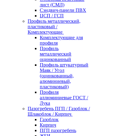
лист (СМЛ)
Сэндвич-панели ПВХ
ЦСП / ГСП
Профиль металлический,
пластиковый /
Комплектующие
Комплектующие для
профиля
Профиль
металлический
оцинкованный
Профиль штукатурный
Маяк / Угол
(оцинкованный,
алюминиевый,
пластиковый)
Профиля
аллюминиевые ГОСТ /
Лука
Пазогребень ПГП / Газоблок /
Шлакоблок / Кирпич
Газоблок
Кирпич
ПГП пазогребень
ЖБИ