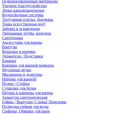
Гидроизоляционные материалы
Уличное благоустройство
Люки канализационные
Водоотводные системы
Тротуарная плитка, бордюры
Трава искуственная no@
Заборы и ограждения
Дренажные трубы, колодцы
Сантехника
Аксессуары для ванны
Вантузы
Вешалки и крючки
Держатели / Подставки
Ёршики
Коврики для ванной комнаты
Мусорные ведра
Мыльницы и дозаторы
Наборы для ванной
Полки / Стойки
Сушилки для белья
Шторы и карнизы для ванны
Арматура сантехническая
Гофры / Выпуски/ Сливы/ Переливы
Подводка гибкая для воды
Сифоны, Обвязки для ванн