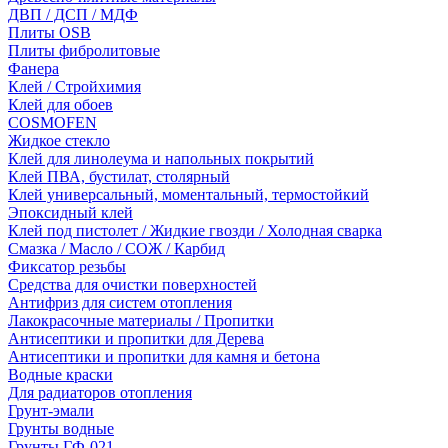
ДВП / ДСП / МДФ
Плиты OSB
Плиты фибролитовые
Фанера
Клей / Стройхимия
Клей для обоев
COSMOFEN
Жидкое стекло
Клей для линолеума и напольных покрытий
Клей ПВА, бустилат, столярный
Клей универсальный, моментальный, термостойкий
Эпоксидный клей
Клей под пистолет / Жидкие гвозди / Холодная сварка
Смазка / Масло / СОЖ / Карбид
Фиксатор резьбы
Средства для очистки поверхностей
Антифриз для систем отопления
Лакокрасочные материалы / Пропитки
Антисептики и пропитки для Дерева
Антисептики и пропитки для камня и бетона
Водные краски
Для радиаторов отопления
Грунт-эмали
Грунты водные
Грунты ГФ-021