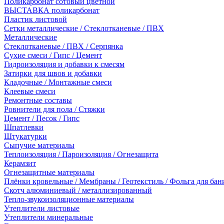
Поликарбонат сотовый цветной
ВЫСТАВКА поликарбонат
Пластик листовой
Сетки металлические / Стеклотканевые / ПВХ
Металлические
Стеклотканевые / ПВХ / Серпянка
Сухие смеси / Гипс / Цемент
Гидроизоляция и добавки к смесям
Затирки для швов и добавки
Кладочные / Монтажные смеси
Клеевые смеси
Ремонтные составы
Ровнители для пола / Стяжки
Цемент / Песок / Гипс
Шпатлевки
Штукатурки
Сыпучие материалы
Теплоизоляция / Пароизоляция / Огнезащита
Керамзит
Огнезащитные материалы
Плёнки кровельные / Мембраны / Геотекстиль / Фольга для бан
Скотч алюминиевый / металлизированный
Тепло-звукоизоляционные материалы
Утеплители листовые
Утеплители минеральные