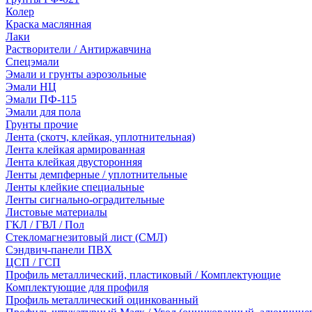
Колер
Краска маслянная
Лаки
Растворители / Антиржавчина
Спецэмали
Эмали и грунты аэрозольные
Эмали НЦ
Эмали ПФ-115
Эмали для пола
Грунты прочие
Лента (скотч, клейкая, уплотнительная)
Лента клейкая армированная
Лента клейкая двусторонняя
Ленты демпферные / уплотнительные
Ленты клейкие специальные
Ленты сигнально-оградительные
Листовые материалы
ГКЛ / ГВЛ / Пол
Стекломагнезитовый лист (СМЛ)
Сэндвич-панели ПВХ
ЦСП / ГСП
Профиль металлический, пластиковый / Комплектующие
Комплектующие для профиля
Профиль металлический оцинкованный