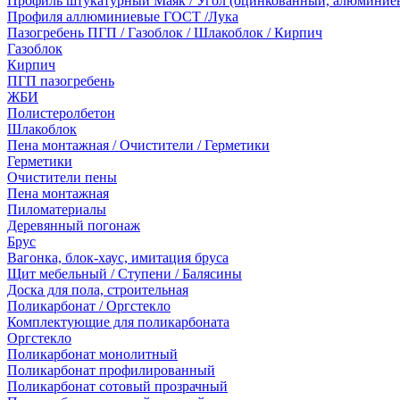
Профиль штукатурный Маяк / Угол (оцинкованный, алюминие
Профиля аллюминиевые ГОСТ /Лука
Пазогребень ПГП / Газоблок / Шлакоблок / Кирпич
Газоблок
Кирпич
ПГП пазогребень
ЖБИ
Полистеролбетон
Шлакоблок
Пена монтажная / Очистители / Герметики
Герметики
Очистители пены
Пена монтажная
Пиломатериалы
Деревянный погонаж
Брус
Вагонка, блок-хаус, имитация бруса
Щит мебельный / Ступени / Балясины
Доска для пола, строительная
Поликарбонат / Оргстекло
Комплектующие для поликарбоната
Оргстекло
Поликарбонат монолитный
Поликарбонат профилированный
Поликарбонат сотовый прозрачный