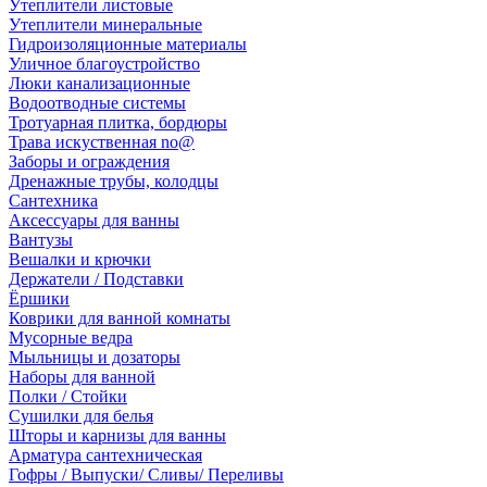
Утеплители листовые
Утеплители минеральные
Гидроизоляционные материалы
Уличное благоустройство
Люки канализационные
Водоотводные системы
Тротуарная плитка, бордюры
Трава искуственная no@
Заборы и ограждения
Дренажные трубы, колодцы
Сантехника
Аксессуары для ванны
Вантузы
Вешалки и крючки
Держатели / Подставки
Ёршики
Коврики для ванной комнаты
Мусорные ведра
Мыльницы и дозаторы
Наборы для ванной
Полки / Стойки
Сушилки для белья
Шторы и карнизы для ванны
Арматура сантехническая
Гофры / Выпуски/ Сливы/ Переливы