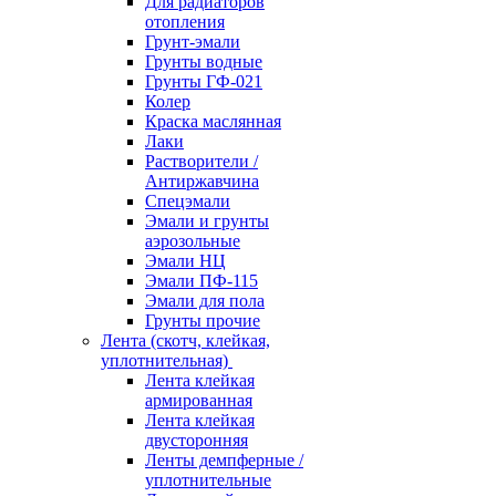
Для радиаторов
отопления
Грунт-эмали
Грунты водные
Грунты ГФ-021
Колер
Краска маслянная
Лаки
Растворители /
Антиржавчина
Спецэмали
Эмали и грунты
аэрозольные
Эмали НЦ
Эмали ПФ-115
Эмали для пола
Грунты прочие
Лента (скотч, клейкая,
уплотнительная)
Лента клейкая
армированная
Лента клейкая
двусторонняя
Ленты демпферные /
уплотнительные