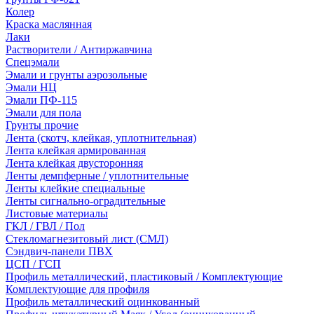
Колер
Краска маслянная
Лаки
Растворители / Антиржавчина
Спецэмали
Эмали и грунты аэрозольные
Эмали НЦ
Эмали ПФ-115
Эмали для пола
Грунты прочие
Лента (скотч, клейкая, уплотнительная)
Лента клейкая армированная
Лента клейкая двусторонняя
Ленты демпферные / уплотнительные
Ленты клейкие специальные
Ленты сигнально-оградительные
Листовые материалы
ГКЛ / ГВЛ / Пол
Стекломагнезитовый лист (СМЛ)
Сэндвич-панели ПВХ
ЦСП / ГСП
Профиль металлический, пластиковый / Комплектующие
Комплектующие для профиля
Профиль металлический оцинкованный