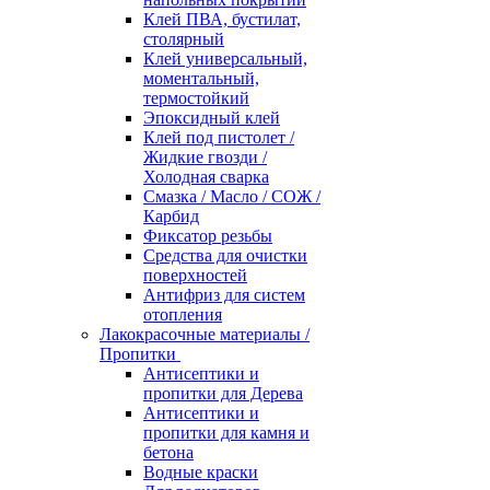
Клей ПВА, бустилат,
столярный
Клей универсальный,
моментальный,
термостойкий
Эпоксидный клей
Клей под пистолет /
Жидкие гвозди /
Холодная сварка
Смазка / Масло / СОЖ /
Карбид
Фиксатор резьбы
Средства для очистки
поверхностей
Антифриз для систем
отопления
Лакокрасочные материалы /
Пропитки
Антисептики и
пропитки для Дерева
Антисептики и
пропитки для камня и
бетона
Водные краски