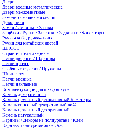
Двери
Двери входные металлические
Двери межкомнатные
Замочно-скобяные изделия
Доводчики
Замки / Личинки / Засовы
Защёлки / Ручки / Завертки / Задвижки / Фиксаторы
Ручка-скоба, ручка-кнопка
Ручки для китайских дверей
ШЛОСС
Ограничители дверные
Петли дверные / Шарниры
Петли прочее
Скобяные изделия / Пружины
Шпингалет
Петли врезные
Петли накладные
Комплектующие для шкафов купе
Камень декоративный
Камень цементный декоративный Каметерра
Камень гипсовый декоративный no@
Камень цементный декоративный
Камень натуральный
Карнизы / Декоры из полиуретана / Клей
Карнизы полиуретановые Orac