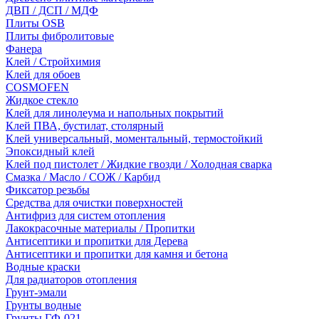
ДВП / ДСП / МДФ
Плиты OSB
Плиты фибролитовые
Фанера
Клей / Стройхимия
Клей для обоев
COSMOFEN
Жидкое стекло
Клей для линолеума и напольных покрытий
Клей ПВА, бустилат, столярный
Клей универсальный, моментальный, термостойкий
Эпоксидный клей
Клей под пистолет / Жидкие гвозди / Холодная сварка
Смазка / Масло / СОЖ / Карбид
Фиксатор резьбы
Средства для очистки поверхностей
Антифриз для систем отопления
Лакокрасочные материалы / Пропитки
Антисептики и пропитки для Дерева
Антисептики и пропитки для камня и бетона
Водные краски
Для радиаторов отопления
Грунт-эмали
Грунты водные
Грунты ГФ-021