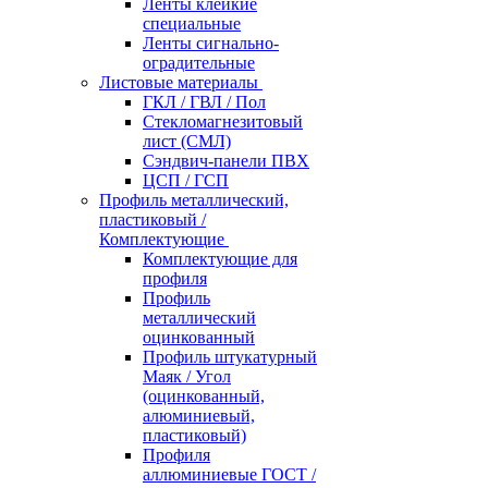
Ленты клейкие
специальные
Ленты сигнально-
оградительные
Листовые материалы
ГКЛ / ГВЛ / Пол
Стекломагнезитовый
лист (СМЛ)
Сэндвич-панели ПВХ
ЦСП / ГСП
Профиль металлический,
пластиковый /
Комплектующие
Комплектующие для
профиля
Профиль
металлический
оцинкованный
Профиль штукатурный
Маяк / Угол
(оцинкованный,
алюминиевый,
пластиковый)
Профиля
аллюминиевые ГОСТ /