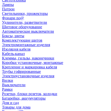
Светотехника
Лампы
Патрон
Светильники, прожекторы
Фонари no@
Удлинители, разветвители
Щитовое оборудование
Автоматические выключатели
Боксы, щиты
Комплектующие щитов
Электромонтажные изделия
Изоляция кабеля
Кабель-канал
Клеммы, гильзы, наконечники
Коробки установочные, монтажные
Крепление и маркировка кабеля
Трубы гофрированные
Электроустановочные изделия
Вилки
Выключатели
Рамки
Розетки, блоки розеток, колодки
Батарейки, аккумуляторы
Дом и сад
Товары для дома