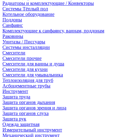
Радиаторы и комплектующие / Конвекторы
Системы Тёплый пол
Котельное оборудование
Поддоны
Санфаянс
Комплектующие к санфаянсу, ваннам, поддонам
Раковины
Унитазы / Писсуары
Системы инсталляции
Смесители
Смесители прочие
Смесители для ванны и душа
Смесители для кухни
Смесители для умывальника
Теплоизоляция для труб
Асбоцементные трубы
Инструмент
Защита труда
Защита органов дыхания
Защита органов зрения и лица
Защита органов слуха
Защита рук
Одежда защитная
Измерительный инструмент
Механический инструмент