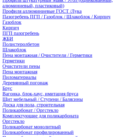
Профиль штукатурный Маяк / Угол (оцинкованный,
алюминиевый, пластиковый)
Профиля аллюминиевые ГОСТ /Лука
Пазогребень ПГП / Газоблок / Шлакоблок / Кирпич
Газоблок
Кирпич
ПГП пазогребень
ЖБИ
Полистеролбетон
Шлакоблок
Пена монтажная / Очистители / Герметики
Герметики
Очистители пены
Пена монтажная
Пиломатериалы
Деревянный погонаж
Брус
Вагонка, блок-хаус, имитация бруса
Щит мебельный / Ступени / Балясины
Доска для пола, строительная
Поликарбонат / Оргстекло
Комплектующие для поликарбоната
Оргстекло
Поликарбонат монолитный
Поликарбонат профилированный