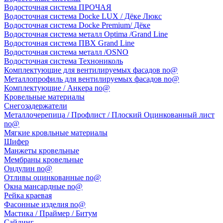
Водосточная система ПРОЧАЯ
Водосточная система Docke LUX / Дёке Люкс
Водосточная система Docke Premium/ Дёке
Водосточная система металл Optima /Grand Line
Водосточная система ПВХ Grand Line
Водосточная система металл /OSNO
Водосточная система Технониколь
Комплектующие для вентилируемых фасадов no@
Металлопрофиль для вентилируемых фасадов no@
Комплектующие / Анкера no@
Кровельные материалы
Снегозадержатели
Металлочерепица / Профлист / Плоский Оцинкованный лист
no@
Мягкие кровльные материалы
Шифер
Манжеты кровельные
Мембраны кровельные
Ондулин no@
Отливы оцинкованные no@
Окна мансардные no@
Рейка краевая
Фасонные изделия no@
Мастика / Праймер / Битум
Сайдинг