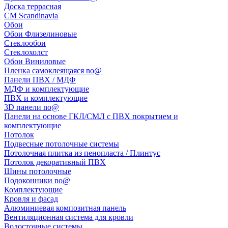
Доска террасная
CM Scandinavia
Обои
Обои Флизелиновые
Стеклообои
Стеклохолст
Обои Виниловые
Пленка самоклеящаяся no@
Панели ПВХ / МДФ
МДФ и комплектующие
ПВХ и комплектующие
3D панели no@
Панели на основе ГКЛ/СМЛ с ПВХ покрытием и
комплектующие
Потолок
Подвесные потолочные системы
Потолочная плитка из пенопласта / Плинтус
Потолок декоративный ПВХ
Шины потолочные
Подоконники no@
Комплектующие
Кровля и фасад
Алюминиевая композитная панель
Вентиляционная система для кровли
Водосточные системы