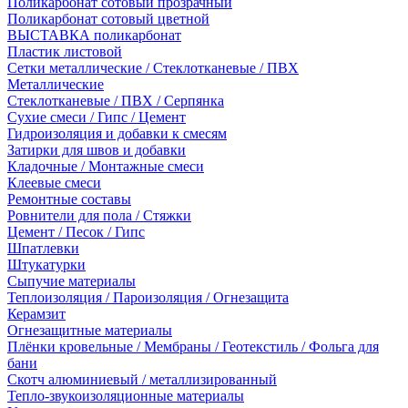
Поликарбонат сотовый прозрачный
Поликарбонат сотовый цветной
ВЫСТАВКА поликарбонат
Пластик листовой
Сетки металлические / Стеклотканевые / ПВХ
Металлические
Стеклотканевые / ПВХ / Серпянка
Сухие смеси / Гипс / Цемент
Гидроизоляция и добавки к смесям
Затирки для швов и добавки
Кладочные / Монтажные смеси
Клеевые смеси
Ремонтные составы
Ровнители для пола / Стяжки
Цемент / Песок / Гипс
Шпатлевки
Штукатурки
Сыпучие материалы
Теплоизоляция / Пароизоляция / Огнезащита
Керамзит
Огнезащитные материалы
Плёнки кровельные / Мембраны / Геотекстиль / Фольга для
бани
Скотч алюминиевый / металлизированный
Тепло-звукоизоляционные материалы