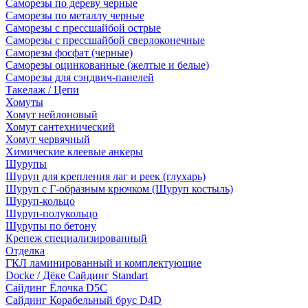
Саморезы по дереву черные
Саморезы по металлу черные
Саморезы с прессшайбой острые
Саморезы с прессшайбой сверлоконечные
Саморезы фосфат (черные)
Саморезы оцинкованные (желтые и белые)
Саморезы для сэндвич-панелей
Такелаж / Цепи
Хомуты
Хомут нейлоновый
Хомут сантехнический
Хомут червячный
Химические клеевые анкеры
Шурупы
Шуруп для крепления лаг и реек (глухарь)
Шуруп с Г-образным крючком (Шуруп костыль)
Шуруп-кольцо
Шуруп-полукольцо
Шурупы по бетону
Крепеж специализированный
Отделка
ГКЛ ламинированный и комплектующие
Docke / Дёке Сайдинг Standart
Сайдинг Ёлочка D5C
Сайдинг Корабельный брус D4D