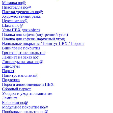
Мозаика no@
Пиастрелла no@
Плитка уцененная no@
Художественная резка
Церсанит no@
Шахты no@
Углы ПВХ для кафеля
Планка для кафеля (внутренний угол)
Планка для кафеля (наружный угол)
Напольные покрытия / Плинтус ПВХ / Пороги
Виниловые покрытия
Грязезащитное покрытие
Ламинат на заказ no@
Линолеум на заказ no@
Линолеум
Паркет
Плинтус напольный
Подложка
Пороги алюминиевые и ПВХ
Сборный паркет
Укладка и уход за ламинатом
Ламинат
Ковролин no@
Модульное покрытие no@
Пробковые покрытия no@