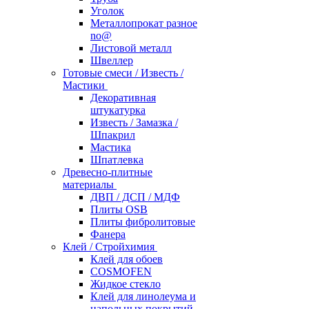
Уголок
Металлопрокат разное
no@
Листовой металл
Швеллер
Готовые смеси / Известь /
Мастики
Декоративная
штукатурка
Известь / Замазка /
Шпакрил
Мастика
Шпатлевка
Древесно-плитные
материалы
ДВП / ДСП / МДФ
Плиты OSB
Плиты фибролитовые
Фанера
Клей / Стройхимия
Клей для обоев
COSMOFEN
Жидкое стекло
Клей для линолеума и
напольных покрытий