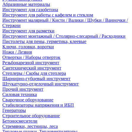
Абразивные материалы
Инструмент для газобетона
Инструмент для работы с кафелем и стеклом
Инструмент малярный / Кисти / Валики / Шубки / Ванночки /
Стержни
Инструмент для разметки
Инструмент монтажный / Столярно-слесарный / Расходники
Пистолеты для пены, герметика, клеевые
Ключи, головки, воротки
Ножи / Лезвия
Отвертки / Наборы отверток
Резьбонарезной инструмент
Сантехнический инструмент
Степлеры / Скобы для степлера
Шарнирно-губцевый инструмент
Штукатурно-отделочный инструмент
Прочий инструмент
Силовая техника
Сварочное оборудование
Стабилизаторы напряжения и ИБП
Генераторы
Строительное оборудование
Бетоносмесители
Стремянки, лестницы, леса
Тепловые пушки, Тепловентиляторы