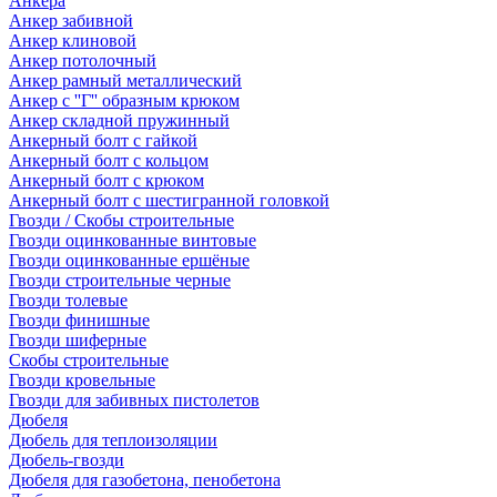
Анкера
Анкер забивной
Анкер клиновой
Анкер потолочный
Анкер рамный металлический
Анкер с ''Г'' образным крюком
Анкер складной пружинный
Анкерный болт с гайкой
Анкерный болт с кольцом
Анкерный болт с крюком
Анкерный болт с шестигранной головкой
Гвозди / Скобы строительные
Гвозди оцинкованные винтовые
Гвозди оцинкованные ершёные
Гвозди строительные черные
Гвозди толевые
Гвозди финишные
Гвозди шиферные
Скобы строительные
Гвозди кровельные
Гвозди для забивных пистолетов
Дюбеля
Дюбель для теплоизоляции
Дюбель-гвозди
Дюбеля для газобетона, пенобетона