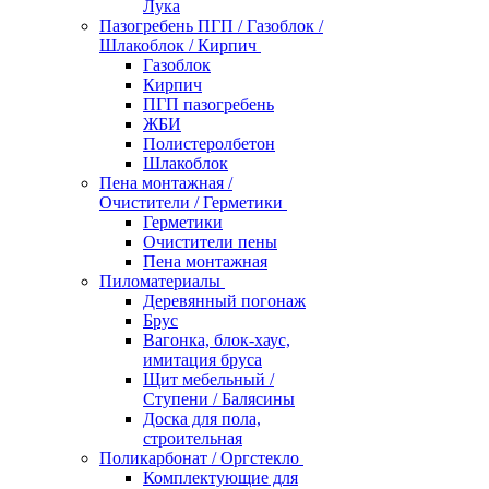
Лука
Пазогребень ПГП / Газоблок /
Шлакоблок / Кирпич
Газоблок
Кирпич
ПГП пазогребень
ЖБИ
Полистеролбетон
Шлакоблок
Пена монтажная /
Очистители / Герметики
Герметики
Очистители пены
Пена монтажная
Пиломатериалы
Деревянный погонаж
Брус
Вагонка, блок-хаус,
имитация бруса
Щит мебельный /
Ступени / Балясины
Доска для пола,
строительная
Поликарбонат / Оргстекло
Комплектующие для