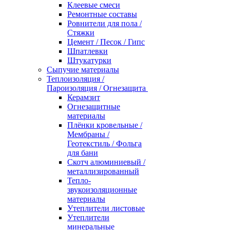
Клеевые смеси
Ремонтные составы
Ровнители для пола /
Стяжки
Цемент / Песок / Гипс
Шпатлевки
Штукатурки
Сыпучие материалы
Теплоизоляция /
Пароизоляция / Огнезащита
Керамзит
Огнезащитные
материалы
Плёнки кровельные /
Мембраны /
Геотекстиль / Фольга
для бани
Скотч алюминиевый /
металлизированный
Тепло-
звукоизоляционные
материалы
Утеплители листовые
Утеплители
минеральные