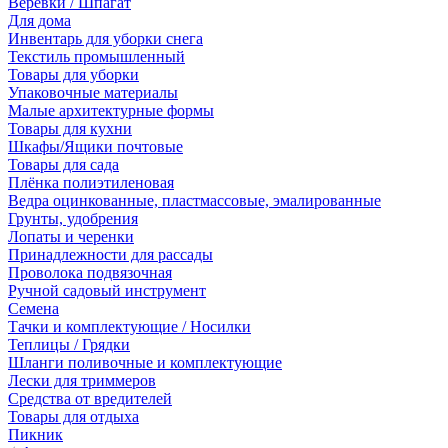
Веревки / Шпагат
Для дома
Инвентарь для уборки снега
Текстиль промышленный
Товары для уборки
Упаковочные материалы
Малые архитектурные формы
Товары для кухни
Шкафы/Ящики почтовые
Товары для сада
Плёнка полиэтиленовая
Ведра оцинкованные, пластмассовые, эмалированные
Грунты, удобрения
Лопаты и черенки
Принадлежности для рассады
Проволока подвязочная
Ручной садовый инструмент
Семена
Тачки и комплектующие / Носилки
Теплицы / Грядки
Шланги поливочные и комплектующие
Лески для триммеров
Средства от вредителей
Товары для отдыха
Пикник