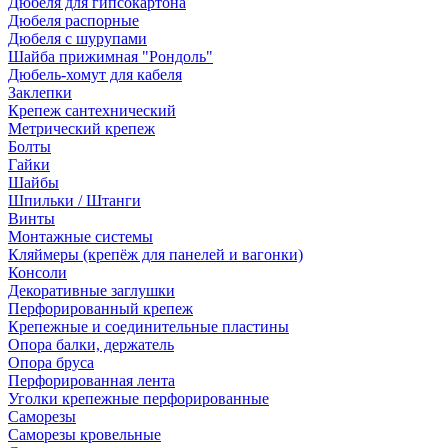
Дюбеля для гипсокартона
Дюбеля распорные
Дюбеля с шурупами
Шайба прижимная "Рондоль"
Дюбель-хомут для кабеля
Заклепки
Крепеж сантехнический
Метрический крепеж
Болты
Гайки
Шайбы
Шпильки / Штанги
Винты
Монтажные системы
Кляймеры (крепёж для панелей и вагонки)
Консоли
Декоративные заглушки
Перфорированный крепеж
Крепежные и соединительные пластины
Опора балки, держатель
Опора бруса
Перфорированная лента
Уголки крепежные перфорированные
Саморезы
Саморезы кровельные