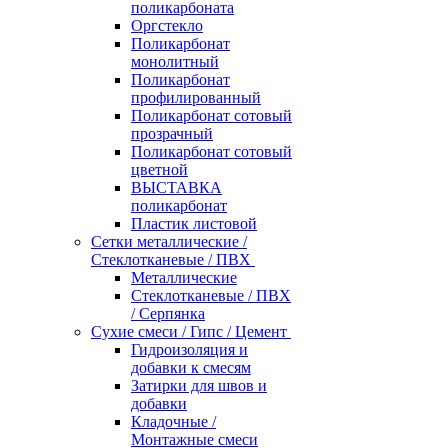
поликарбоната
Оргстекло
Поликарбонат
монолитный
Поликарбонат
профилированный
Поликарбонат сотовый
прозрачный
Поликарбонат сотовый
цветной
ВЫСТАВКА
поликарбонат
Пластик листовой
Сетки металлические /
Стеклотканевые / ПВХ
Металлические
Стеклотканевые / ПВХ
/ Серпянка
Сухие смеси / Гипс / Цемент
Гидроизоляция и
добавки к смесям
Затирки для швов и
добавки
Кладочные /
Монтажные смеси