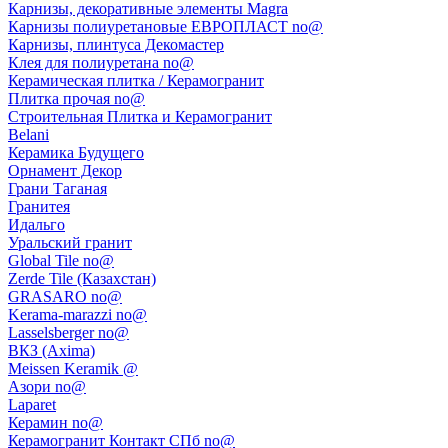
Карнизы, декоративные элементы Magra
Карнизы полиуретановые ЕВРОПЛАСТ no@
Карнизы, плинтуса Декомастер
Клея для полиуретана no@
Керамическая плитка / Керамогранит
Плитка прочая no@
Строительная Плитка и Керамогранит
Belani
Керамика Будущего
Орнамент Декор
Грани Таганая
Гранитея
Идальго
Уральский гранит
Global Tile no@
Zerde Tile (Казахстан)
GRASARO no@
Kerama-marazzi no@
Lasselsberger no@
ВКЗ (Axima)
Meissen Keramik @
Азори no@
Laparet
Керамин no@
Керамогранит Контакт СПб no@