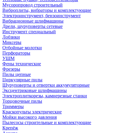
Мусоропровод строительный
Виброплиты, вибраторы и комплектующие
Электроинструмент, бензоинструмент
Вибрационные шлифмашины
Дрели, шуруповерты сетевые
Инструмент специальный
Лобзики
Миксеры
Отбойные молотки
Перфораторы
УШМ
Фены технические
Фрезеры
Пилы цепные
Циркулярные пилы
Шуруповерты и отвертки аккумуляторные
Эксцентриковые шлифмашины
Электроплиткорезы, камнерезные станки
Торцовочные пилы
Триммеры
Краскопульты электрические
Мойки высокого давления
Пылесосы строительные и комплектующие
Крепёж