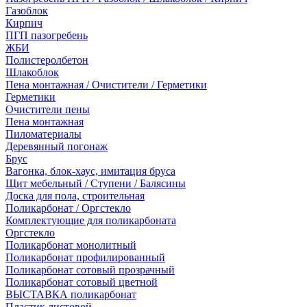
Газоблок
Кирпич
ПГП пазогребень
ЖБИ
Полистеролбетон
Шлакоблок
Пена монтажная / Очистители / Герметики
Герметики
Очистители пены
Пена монтажная
Пиломатериалы
Деревянный погонаж
Брус
Вагонка, блок-хаус, имитация бруса
Щит мебельный / Ступени / Балясины
Доска для пола, строительная
Поликарбонат / Оргстекло
Комплектующие для поликарбоната
Оргстекло
Поликарбонат монолитный
Поликарбонат профилированный
Поликарбонат сотовый прозрачный
Поликарбонат сотовый цветной
ВЫСТАВКА поликарбонат
Пластик листовой