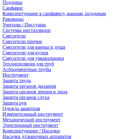
Поддоны
Санфаянс
Комплектующие к санфаянсу, ваннам, поддонам
Раковины
Унитазы / Писсуары
Системы инсталляции
Смесители
Смесители прочие
Смесители для ванны и душа
Смесители для кухни
Смесители для умывальника
Теплоизоляция для труб
Асбоцементные трубы
Инструмент
Защита труда
Защита органов дыхания
Защита органов зрения и лица
Защита органов слуха
Защита рук
Одежда защитная
Измерительный инструмент
Механический инструмент
Электронный инструмент
Комплектующие / Насадки
Насадки д/сварочных аппаратов