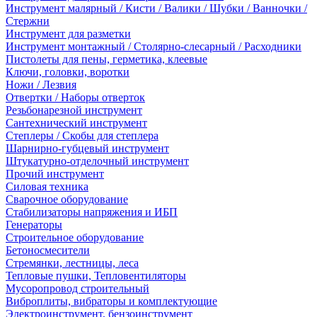
Инструмент малярный / Кисти / Валики / Шубки / Ванночки /
Стержни
Инструмент для разметки
Инструмент монтажный / Столярно-слесарный / Расходники
Пистолеты для пены, герметика, клеевые
Ключи, головки, воротки
Ножи / Лезвия
Отвертки / Наборы отверток
Резьбонарезной инструмент
Сантехнический инструмент
Степлеры / Скобы для степлера
Шарнирно-губцевый инструмент
Штукатурно-отделочный инструмент
Прочий инструмент
Силовая техника
Сварочное оборудование
Стабилизаторы напряжения и ИБП
Генераторы
Строительное оборудование
Бетоносмесители
Стремянки, лестницы, леса
Тепловые пушки, Тепловентиляторы
Мусоропровод строительный
Виброплиты, вибраторы и комплектующие
Электроинструмент, бензоинструмент