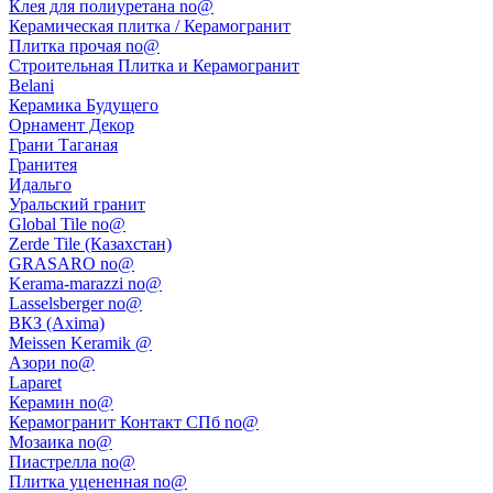
Клея для полиуретана no@
Керамическая плитка / Керамогранит
Плитка прочая no@
Строительная Плитка и Керамогранит
Belani
Керамика Будущего
Орнамент Декор
Грани Таганая
Гранитея
Идальго
Уральский гранит
Global Tile no@
Zerde Tile (Казахстан)
GRASARO no@
Kerama-marazzi no@
Lasselsberger no@
ВКЗ (Axima)
Meissen Keramik @
Азори no@
Laparet
Керамин no@
Керамогранит Контакт СПб no@
Мозаика no@
Пиастрелла no@
Плитка уцененная no@