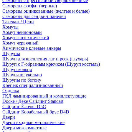
Саморезы с прессшайбой сверлоконечные
Саморезы фосфат (черные)
Саморезы оцинкованные (желтые и белые)
Саморезы для сэндвич-панелей
Такелаж / Цепи
Хомуты
Хомут нейлоновый
Хомут сантехнический
Хомут червячный
Химические клеевые анкеры
Шурупы
Шуруп для крепления лаг и реек (глухарь)
Шуруп с Г-образным крючком (Шуруп костыль)
Шуруп-кольцо
Шуруп-полукольцо
Шурупы по бетону
Крепеж специализированный
Отделка
ГКЛ ламинированный и комплектующие
Docke / Дёке Сайдинг Standart
Сайдинг Ёлочка D5C
Сайдинг Корабельный брус D4D
Двери
Двери входные металлические
Двери межкомнатные