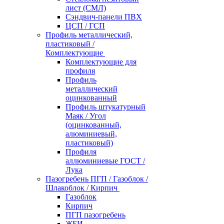
лист (СМЛ)
Сэндвич-панели ПВХ
ЦСП / ГСП
Профиль металлический,
пластиковый /
Комплектующие
Комплектующие для
профиля
Профиль
металлический
оцинкованный
Профиль штукатурный
Маяк / Угол
(оцинкованный,
алюминиевый,
пластиковый)
Профиля
аллюминиевые ГОСТ /
Лука
Пазогребень ПГП / Газоблок /
Шлакоблок / Кирпич
Газоблок
Кирпич
ПГП пазогребень
ЖБИ