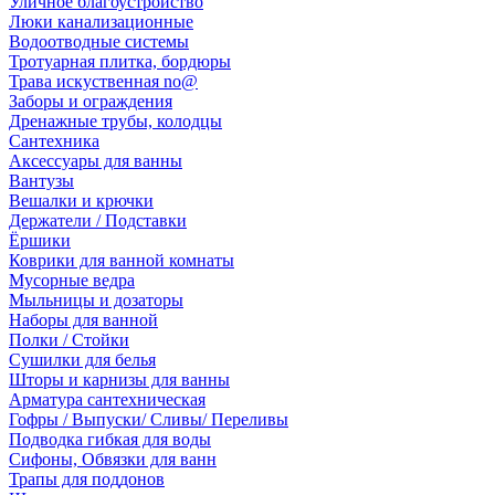
Уличное благоустройство
Люки канализационные
Водоотводные системы
Тротуарная плитка, бордюры
Трава искуственная no@
Заборы и ограждения
Дренажные трубы, колодцы
Сантехника
Аксессуары для ванны
Вантузы
Вешалки и крючки
Держатели / Подставки
Ёршики
Коврики для ванной комнаты
Мусорные ведра
Мыльницы и дозаторы
Наборы для ванной
Полки / Стойки
Сушилки для белья
Шторы и карнизы для ванны
Арматура сантехническая
Гофры / Выпуски/ Сливы/ Переливы
Подводка гибкая для воды
Сифоны, Обвязки для ванн
Трапы для поддонов