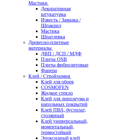
Мастики
Декоративная
штукатурка
Известь / Замазка /
Шпакрил
Мастика
Шпатлевка
Древесно-плитные
материалы
ДВП / ДСП / МДФ
Плиты OSB
Плиты фибролитовые
Фанера
Клей / Стройхимия
Клей для обоев
COSMOFEN
Жидкое стекло
Клей для линолеума и
напольных покрытий
Клей ПВА, бустилат,
столярный
Клей универсальный,
моментальный,
термостойкий
Эпоксидный клей