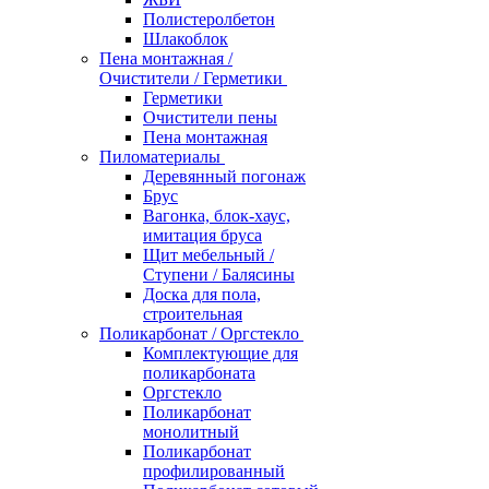
Полистеролбетон
Шлакоблок
Пена монтажная /
Очистители / Герметики
Герметики
Очистители пены
Пена монтажная
Пиломатериалы
Деревянный погонаж
Брус
Вагонка, блок-хаус,
имитация бруса
Щит мебельный /
Ступени / Балясины
Доска для пола,
строительная
Поликарбонат / Оргстекло
Комплектующие для
поликарбоната
Оргстекло
Поликарбонат
монолитный
Поликарбонат
профилированный