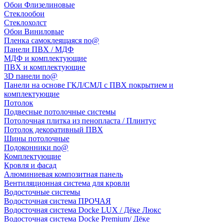
Обои Флизелиновые
Стеклообои
Стеклохолст
Обои Виниловые
Пленка самоклеящаяся no@
Панели ПВХ / МДФ
МДФ и комплектующие
ПВХ и комплектующие
3D панели no@
Панели на основе ГКЛ/СМЛ с ПВХ покрытием и
комплектующие
Потолок
Подвесные потолочные системы
Потолочная плитка из пенопласта / Плинтус
Потолок декоративный ПВХ
Шины потолочные
Подоконники no@
Комплектующие
Кровля и фасад
Алюминиевая композитная панель
Вентиляционная система для кровли
Водосточные системы
Водосточная система ПРОЧАЯ
Водосточная система Docke LUX / Дёке Люкс
Водосточная система Docke Premium/ Дёке