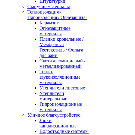
Штукатурки
Сыпучие материалы
Теплоизоляция /
Пароизоляция / Огнезащита
Керамзит
Огнезащитные
материалы
Плёнки кровельные /
Мембраны /
Геотекстиль / Фольга
для бани
Скотч алюминиевый /
металлизированный
Тепло-
звукоизоляционные
материалы
Утеплители листовые
Утеплители
минеральные
Гидроизоляционные
материалы
Уличное благоустройство
Люки
канализационные
Водоотводные системы