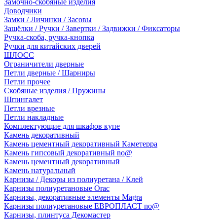
Замочно-скобяные изделия
Доводчики
Замки / Личинки / Засовы
Защёлки / Ручки / Завертки / Задвижки / Фиксаторы
Ручка-скоба, ручка-кнопка
Ручки для китайских дверей
ШЛОСС
Ограничители дверные
Петли дверные / Шарниры
Петли прочее
Скобяные изделия / Пружины
Шпингалет
Петли врезные
Петли накладные
Комплектующие для шкафов купе
Камень декоративный
Камень цементный декоративный Каметерра
Камень гипсовый декоративный no@
Камень цементный декоративный
Камень натуральный
Карнизы / Декоры из полиуретана / Клей
Карнизы полиуретановые Orac
Карнизы, декоративные элементы Magra
Карнизы полиуретановые ЕВРОПЛАСТ no@
Карнизы, плинтуса Декомастер