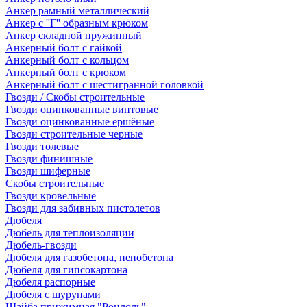
Анкер рамный металлический
Анкер с ''Г'' образным крюком
Анкер складной пружинный
Анкерный болт с гайкой
Анкерный болт с кольцом
Анкерный болт с крюком
Анкерный болт с шестигранной головкой
Гвозди / Скобы строительные
Гвозди оцинкованные винтовые
Гвозди оцинкованные ершёные
Гвозди строительные черные
Гвозди толевые
Гвозди финишные
Гвозди шиферные
Скобы строительные
Гвозди кровельные
Гвозди для забивных пистолетов
Дюбеля
Дюбель для теплоизоляции
Дюбель-гвозди
Дюбеля для газобетона, пенобетона
Дюбеля для гипсокартона
Дюбеля распорные
Дюбеля с шурупами
Шайба прижимная "Рондоль"