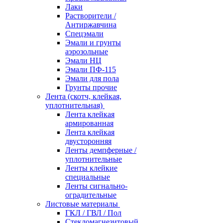
Лаки
Растворители /
Антиржавчина
Спецэмали
Эмали и грунты
аэрозольные
Эмали НЦ
Эмали ПФ-115
Эмали для пола
Грунты прочие
Лента (скотч, клейкая,
уплотнительная)
Лента клейкая
армированная
Лента клейкая
двусторонняя
Ленты демпферные /
уплотнительные
Ленты клейкие
специальные
Ленты сигнально-
оградительные
Листовые материалы
ГКЛ / ГВЛ / Пол
Стекломагнезитовый