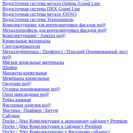
Водосточная система металл Optima /Grand Line
Водосточная система ПВХ Grand Line
Водосточная система металл /OSNO
Водосточная система Технониколь
Комплектующие для вентилируемых фасадов no@
Металлопрофиль для вентилируемых фасадов no@
Комплектующие / Анкера no@
Кровельные материалы
Снегозадержатели
Металлочерепица / Профлист / Плоский Оцинкованный лист
no@
Мягкие кровльные материалы
Шифер
Манжеты кровельные
Мембраны кровельные
Ондулин no@
Отливы оцинкованные no@
Окна мансардные no@
Рейка краевая
Фасонные изделия no@
Мастика / Праймер / Битум
Сайдинг
Docke / Дёке Комплектущие к акриловому сайдингу Premium
Docke / Дёке Комплектущие к сайдингу Premium
Docke / Дёке Комплектующие к фасадному сайдингу