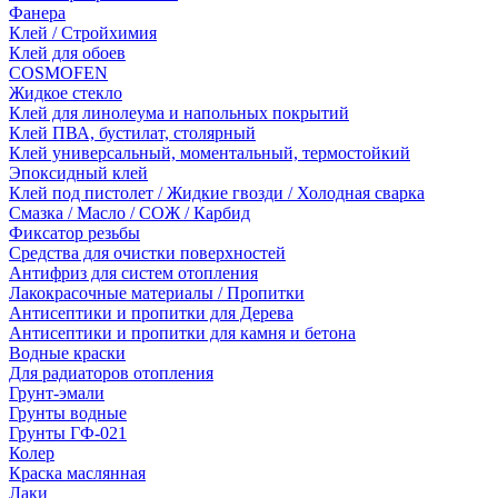
Фанера
Клей / Стройхимия
Клей для обоев
COSMOFEN
Жидкое стекло
Клей для линолеума и напольных покрытий
Клей ПВА, бустилат, столярный
Клей универсальный, моментальный, термостойкий
Эпоксидный клей
Клей под пистолет / Жидкие гвозди / Холодная сварка
Смазка / Масло / СОЖ / Карбид
Фиксатор резьбы
Средства для очистки поверхностей
Антифриз для систем отопления
Лакокрасочные материалы / Пропитки
Антисептики и пропитки для Дерева
Антисептики и пропитки для камня и бетона
Водные краски
Для радиаторов отопления
Грунт-эмали
Грунты водные
Грунты ГФ-021
Колер
Краска маслянная
Лаки