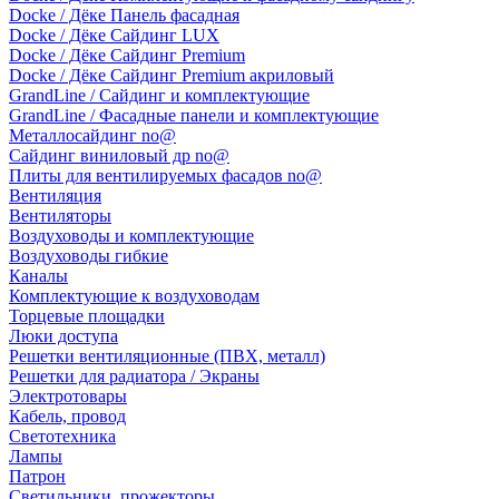
Docke / Дёке Панель фасадная
Docke / Дёке Сайдинг LUX
Docke / Дёке Сайдинг Premium
Docke / Дёке Сайдинг Premium акриловый
GrandLine / Сайдинг и комплектующие
GrandLine / Фасадные панели и комплектующие
Металлосайдинг no@
Сайдинг виниловый др no@
Плиты для вентилируемых фасадов no@
Вентиляция
Вентиляторы
Воздуховоды и комплектующие
Воздуховоды гибкие
Каналы
Комплектующие к воздуховодам
Торцевые площадки
Люки доступа
Решетки вентиляционные (ПВХ, металл)
Решетки для радиатора / Экраны
Электротовары
Кабель, провод
Светотехника
Лампы
Патрон
Светильники, прожекторы