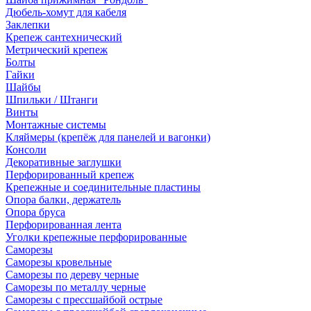
Дюбель-хомут для кабеля
Заклепки
Крепеж сантехнический
Метрический крепеж
Болты
Гайки
Шайбы
Шпильки / Штанги
Винты
Монтажные системы
Кляймеры (крепёж для панелей и вагонки)
Консоли
Декоративные заглушки
Перфорированный крепеж
Крепежные и соединительные пластины
Опора балки, держатель
Опора бруса
Перфорированная лента
Уголки крепежные перфорированные
Саморезы
Саморезы кровельные
Саморезы по дереву черные
Саморезы по металлу черные
Саморезы с прессшайбой острые