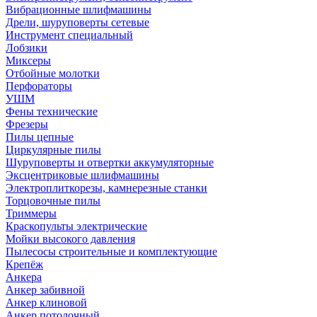
Вибрационные шлифмашины
Дрели, шуруповерты сетевые
Инструмент специальный
Лобзики
Миксеры
Отбойные молотки
Перфораторы
УШМ
Фены технические
Фрезеры
Пилы цепные
Циркулярные пилы
Шуруповерты и отвертки аккумуляторные
Эксцентриковые шлифмашины
Электроплиткорезы, камнерезные станки
Торцовочные пилы
Триммеры
Краскопульты электрические
Мойки высокого давления
Пылесосы строительные и комплектующие
Крепёж
Анкера
Анкер забивной
Анкер клиновой
Анкер потолочный