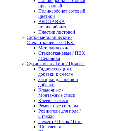
Поликарбонат сотовый
прозрачный
Поликарбонат сотовый
цветной
ВЫСТАВКА
поликарбонат
Пластик листовой
Сетки металлические /
Стеклотканевые / ПВХ
Металлические
Стеклотканевые / ПВХ
/ Серпянка
Сухие смеси / Гипс / Цемент
Гидроизоляция и
добавки к смесям
Затирки для швов и
добавки
Кладочные /
Монтажные смеси
Клеевые смеси
Ремонтные составы
Ровнители для пола /
Стяжки
Цемент / Песок / Гипс
Шпатлевки