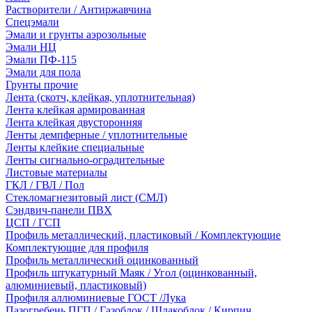
Растворители / Антиржавчина
Спецэмали
Эмали и грунты аэрозольные
Эмали НЦ
Эмали ПФ-115
Эмали для пола
Грунты прочие
Лента (скотч, клейкая, уплотнительная)
Лента клейкая армированная
Лента клейкая двусторонняя
Ленты демпферные / уплотнительные
Ленты клейкие специальные
Ленты сигнально-оградительные
Листовые материалы
ГКЛ / ГВЛ / Пол
Стекломагнезитовый лист (СМЛ)
Сэндвич-панели ПВХ
ЦСП / ГСП
Профиль металлический, пластиковый / Комплектующие
Комплектующие для профиля
Профиль металлический оцинкованный
Профиль штукатурный Маяк / Угол (оцинкованный,
алюминиевый, пластиковый)
Профиля аллюминиевые ГОСТ /Лука
Пазогребень ПГП / Газоблок / Шлакоблок / Кирпич