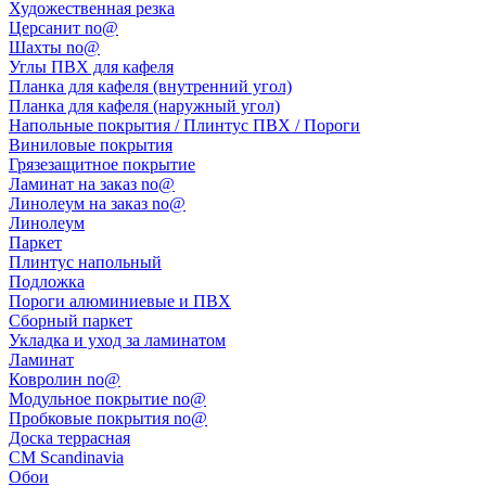
Художественная резка
Церсанит no@
Шахты no@
Углы ПВХ для кафеля
Планка для кафеля (внутренний угол)
Планка для кафеля (наружный угол)
Напольные покрытия / Плинтус ПВХ / Пороги
Виниловые покрытия
Грязезащитное покрытие
Ламинат на заказ no@
Линолеум на заказ no@
Линолеум
Паркет
Плинтус напольный
Подложка
Пороги алюминиевые и ПВХ
Сборный паркет
Укладка и уход за ламинатом
Ламинат
Ковролин no@
Модульное покрытие no@
Пробковые покрытия no@
Доска террасная
CM Scandinavia
Обои