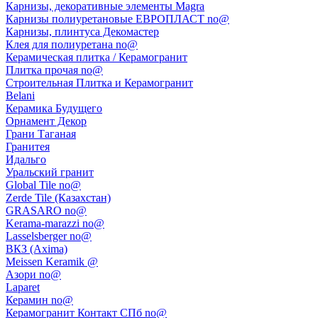
Карнизы, декоративные элементы Magra
Карнизы полиуретановые ЕВРОПЛАСТ no@
Карнизы, плинтуса Декомастер
Клея для полиуретана no@
Керамическая плитка / Керамогранит
Плитка прочая no@
Строительная Плитка и Керамогранит
Belani
Керамика Будущего
Орнамент Декор
Грани Таганая
Гранитея
Идальго
Уральский гранит
Global Tile no@
Zerde Tile (Казахстан)
GRASARO no@
Kerama-marazzi no@
Lasselsberger no@
ВКЗ (Axima)
Meissen Keramik @
Азори no@
Laparet
Керамин no@
Керамогранит Контакт СПб no@