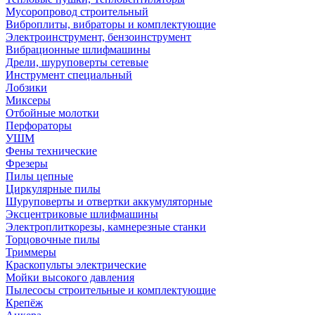
Мусоропровод строительный
Виброплиты, вибраторы и комплектующие
Электроинструмент, бензоинструмент
Вибрационные шлифмашины
Дрели, шуруповерты сетевые
Инструмент специальный
Лобзики
Миксеры
Отбойные молотки
Перфораторы
УШМ
Фены технические
Фрезеры
Пилы цепные
Циркулярные пилы
Шуруповерты и отвертки аккумуляторные
Эксцентриковые шлифмашины
Электроплиткорезы, камнерезные станки
Торцовочные пилы
Триммеры
Краскопульты электрические
Мойки высокого давления
Пылесосы строительные и комплектующие
Крепёж