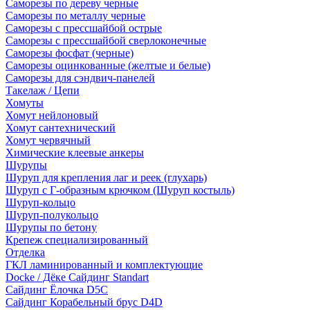
Саморезы по дереву черные
Саморезы по металлу черные
Саморезы с прессшайбой острые
Саморезы с прессшайбой сверлоконечные
Саморезы фосфат (черные)
Саморезы оцинкованные (желтые и белые)
Саморезы для сэндвич-панелей
Такелаж / Цепи
Хомуты
Хомут нейлоновый
Хомут сантехнический
Хомут червячный
Химические клеевые анкеры
Шурупы
Шуруп для крепления лаг и реек (глухарь)
Шуруп с Г-образным крючком (Шуруп костыль)
Шуруп-кольцо
Шуруп-полукольцо
Шурупы по бетону
Крепеж специализированный
Отделка
ГКЛ ламинированный и комплектующие
Docke / Дёке Сайдинг Standart
Сайдинг Ёлочка D5C
Сайдинг Корабельный брус D4D