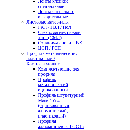
Ленты клейкие
специальные
Ленты сигнально-
оградительные
Листовые материалы
ГКЛ / ГВЛ / Пол
Стекломагнезитовый
лист (СМЛ)
Сэндвич-панели ПВХ
ЦСП / ГСП
Профиль металлический,
пластиковый /
Комплектующие
Комплектующие для
профиля
Профиль
металлический
оцинкованный
Профиль штукатурный
Маяк / Угол
(оцинкованный,
алюминиевый,
пластиковый)
Профиля
аллюминиевые ГОСТ /