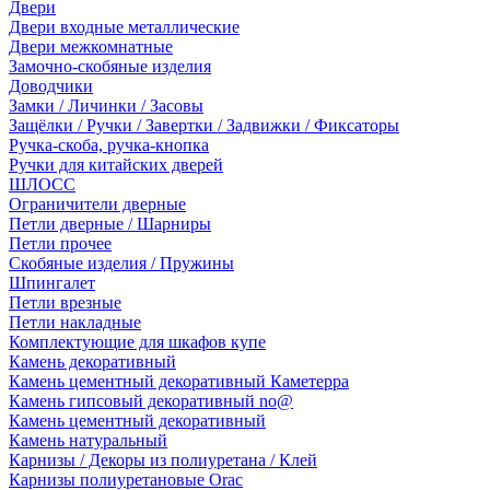
Двери
Двери входные металлические
Двери межкомнатные
Замочно-скобяные изделия
Доводчики
Замки / Личинки / Засовы
Защёлки / Ручки / Завертки / Задвижки / Фиксаторы
Ручка-скоба, ручка-кнопка
Ручки для китайских дверей
ШЛОСС
Ограничители дверные
Петли дверные / Шарниры
Петли прочее
Скобяные изделия / Пружины
Шпингалет
Петли врезные
Петли накладные
Комплектующие для шкафов купе
Камень декоративный
Камень цементный декоративный Каметерра
Камень гипсовый декоративный no@
Камень цементный декоративный
Камень натуральный
Карнизы / Декоры из полиуретана / Клей
Карнизы полиуретановые Orac