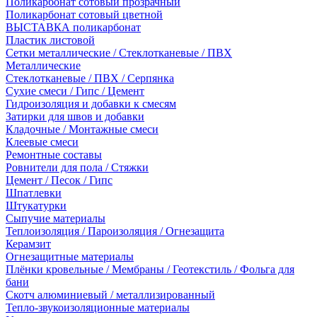
Поликарбонат сотовый прозрачный
Поликарбонат сотовый цветной
ВЫСТАВКА поликарбонат
Пластик листовой
Сетки металлические / Стеклотканевые / ПВХ
Металлические
Стеклотканевые / ПВХ / Серпянка
Сухие смеси / Гипс / Цемент
Гидроизоляция и добавки к смесям
Затирки для швов и добавки
Кладочные / Монтажные смеси
Клеевые смеси
Ремонтные составы
Ровнители для пола / Стяжки
Цемент / Песок / Гипс
Шпатлевки
Штукатурки
Сыпучие материалы
Теплоизоляция / Пароизоляция / Огнезащита
Керамзит
Огнезащитные материалы
Плёнки кровельные / Мембраны / Геотекстиль / Фольга для
бани
Скотч алюминиевый / металлизированный
Тепло-звукоизоляционные материалы