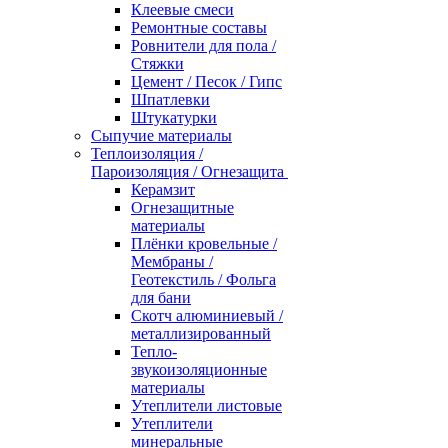
Клеевые смеси
Ремонтные составы
Ровнители для пола /
Стяжки
Цемент / Песок / Гипс
Шпатлевки
Штукатурки
Сыпучие материалы
Теплоизоляция /
Пароизоляция / Огнезащита
Керамзит
Огнезащитные
материалы
Плёнки кровельные /
Мембраны /
Геотекстиль / Фольга
для бани
Скотч алюминиевый /
металлизированный
Тепло-
звукоизоляционные
материалы
Утеплители листовые
Утеплители
минеральные