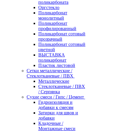
поликарбоната
Оргстекло
Поликарбонат
монолитный
Поликарбонат
профилированный
Поликарбонат сотовый
прозрачный
Поликарбонат сотовый
цветной
ВЫСТАВКА
поликарбонат
Пластик листовой
Сетки металлические /
Стеклотканевые / ПВХ
Металлические
Стеклотканевые / ПВХ
/ Серпянка
Сухие смеси / Гипс / Цемент
Гидроизоляция и
добавки к смесям
Затирки для швов и
добавки
Кладочные /
Монтажные смеси