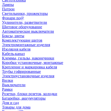
Светотехника
Лампы
Патрон
Светильники, прожекторы
Фонари no@
Удлинители, разветвители
Щитовое оборудование
Автоматические выключатели
Боксы, щиты
Комплектующие щитов
Электромонтажные изделия
Изоляция кабеля
Кабель-канал
Клеммы, гильзы, наконечники
Коробки установочные, монтажные
Крепление и маркировка кабеля
Трубы гофрированные
Электроустановочные изделия
Вилки
Выключатели
Рамки
Розетки, блоки розеток, колодки
Батарейки, аккумуляторы
Дом и сад
Товары для дома