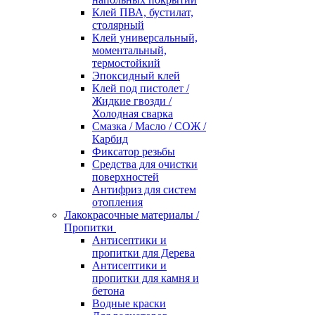
Клей ПВА, бустилат,
столярный
Клей универсальный,
моментальный,
термостойкий
Эпоксидный клей
Клей под пистолет /
Жидкие гвозди /
Холодная сварка
Смазка / Масло / СОЖ /
Карбид
Фиксатор резьбы
Средства для очистки
поверхностей
Антифриз для систем
отопления
Лакокрасочные материалы /
Пропитки
Антисептики и
пропитки для Дерева
Антисептики и
пропитки для камня и
бетона
Водные краски