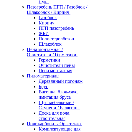
Лука
Пазогребень ПГП / Газоблок /
Шлакоблок / Кирпич
Газоблок
Кирпич
ПГП пазогребень
ЖБИ
Полистеролбетон
Шлакоблок
Пена монтажная /
Очистители / Герметики
Герметики
Очистители пены
Пена монтажная
Пиломатериалы
Деревянный погонаж
Брус
Вагонка, блок-хаус,
имитация бруса
Щит мебельный /
Ступени / Балясины
Доска для пола,
строительная
Поликарбонат / Оргстекло
Комплектующие для