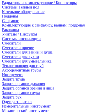
Радиаторы и комплектующие / Конвекторы
Системы Тёплый пол
Котельное оборудование
Поддоны
Санфаянс
Комплектующие к санфаянсу, ваннам, поддонам
Раковины
Унитазы / Писсуары
Системы инсталляции
Смесители
Смесители прочие
Смесители для ванны и душа
Смесители для кухни
Смесители для умывальника
Теплоизоляция для труб
Асбоцементные трубы
Инструмент
Защита труда
Защита органов дыхания
Защита органов зрения и лица
Защита органов слуха
Защита рук
Одежда защитная
Измерительный инструмент
Механический инструмент