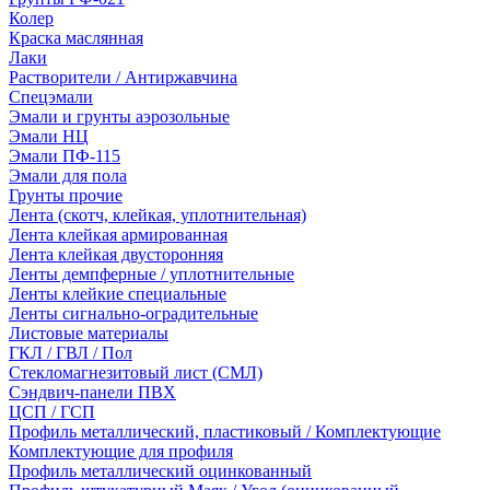
Колер
Краска маслянная
Лаки
Растворители / Антиржавчина
Спецэмали
Эмали и грунты аэрозольные
Эмали НЦ
Эмали ПФ-115
Эмали для пола
Грунты прочие
Лента (скотч, клейкая, уплотнительная)
Лента клейкая армированная
Лента клейкая двусторонняя
Ленты демпферные / уплотнительные
Ленты клейкие специальные
Ленты сигнально-оградительные
Листовые материалы
ГКЛ / ГВЛ / Пол
Стекломагнезитовый лист (СМЛ)
Сэндвич-панели ПВХ
ЦСП / ГСП
Профиль металлический, пластиковый / Комплектующие
Комплектующие для профиля
Профиль металлический оцинкованный