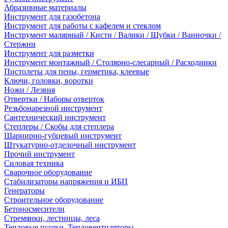
Абразивные материалы
Инструмент для газобетона
Инструмент для работы с кафелем и стеклом
Инструмент малярный / Кисти / Валики / Шубки / Ванночки /
Стержни
Инструмент для разметки
Инструмент монтажный / Столярно-слесарный / Расходники
Пистолеты для пены, герметика, клеевые
Ключи, головки, воротки
Ножи / Лезвия
Отвертки / Наборы отверток
Резьбонарезной инструмент
Сантехнический инструмент
Степлеры / Скобы для степлера
Шарнирно-губцевый инструмент
Штукатурно-отделочный инструмент
Прочий инструмент
Силовая техника
Сварочное оборудование
Стабилизаторы напряжения и ИБП
Генераторы
Строительное оборудование
Бетоносмесители
Стремянки, лестницы, леса
Тепловые пушки, Тепловентиляторы