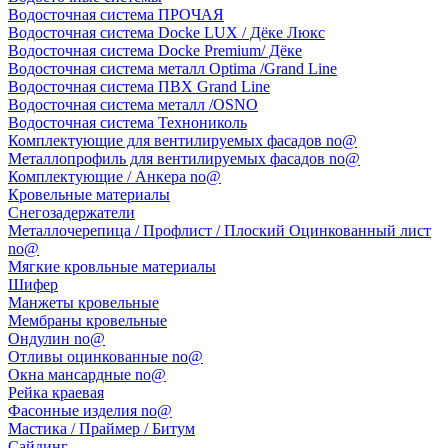
Водосточная система ПРОЧАЯ
Водосточная система Docke LUX / Дёке Люкс
Водосточная система Docke Premium/ Дёке
Водосточная система металл Optima /Grand Line
Водосточная система ПВХ Grand Line
Водосточная система металл /OSNO
Водосточная система Технониколь
Комплектующие для вентилируемых фасадов no@
Металлопрофиль для вентилируемых фасадов no@
Комплектующие / Анкера no@
Кровельные материалы
Снегозадержатели
Металлочерепица / Профлист / Плоский Оцинкованный лист
no@
Мягкие кровльные материалы
Шифер
Манжеты кровельные
Мембраны кровельные
Ондулин no@
Отливы оцинкованные no@
Окна мансардные no@
Рейка краевая
Фасонные изделия no@
Мастика / Праймер / Битум
Сайдинг