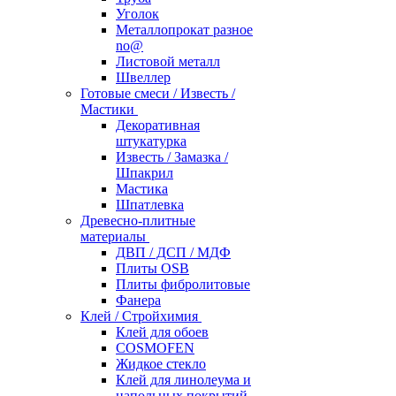
Уголок
Металлопрокат разное
no@
Листовой металл
Швеллер
Готовые смеси / Известь /
Мастики
Декоративная
штукатурка
Известь / Замазка /
Шпакрил
Мастика
Шпатлевка
Древесно-плитные
материалы
ДВП / ДСП / МДФ
Плиты OSB
Плиты фибролитовые
Фанера
Клей / Стройхимия
Клей для обоев
COSMOFEN
Жидкое стекло
Клей для линолеума и
напольных покрытий