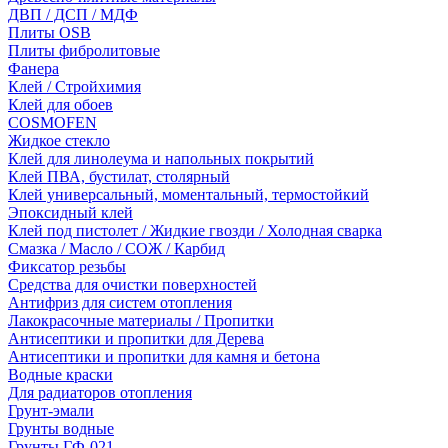
ДВП / ДСП / МДФ
Плиты OSB
Плиты фибролитовые
Фанера
Клей / Стройхимия
Клей для обоев
COSMOFEN
Жидкое стекло
Клей для линолеума и напольных покрытий
Клей ПВА, бустилат, столярный
Клей универсальный, моментальный, термостойкий
Эпоксидный клей
Клей под пистолет / Жидкие гвозди / Холодная сварка
Смазка / Масло / СОЖ / Карбид
Фиксатор резьбы
Средства для очистки поверхностей
Антифриз для систем отопления
Лакокрасочные материалы / Пропитки
Антисептики и пропитки для Дерева
Антисептики и пропитки для камня и бетона
Водные краски
Для радиаторов отопления
Грунт-эмали
Грунты водные
Грунты ГФ-021