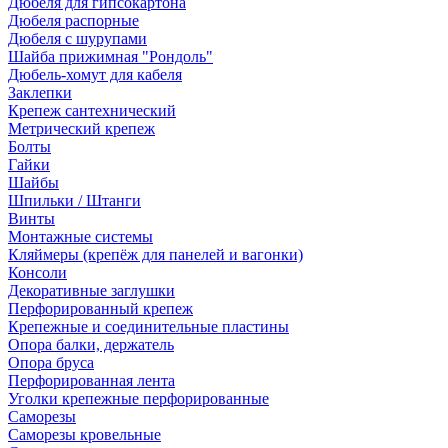
Дюбеля для гипсокартона
Дюбеля распорные
Дюбеля с шурупами
Шайба прижимная "Рондоль"
Дюбель-хомут для кабеля
Заклепки
Крепеж сантехнический
Метрический крепеж
Болты
Гайки
Шайбы
Шпильки / Штанги
Винты
Монтажные системы
Кляймеры (крепёж для панелей и вагонки)
Консоли
Декоративные заглушки
Перфорированный крепеж
Крепежные и соединительные пластины
Опора балки, держатель
Опора бруса
Перфорированная лента
Уголки крепежные перфорированные
Саморезы
Саморезы кровельные