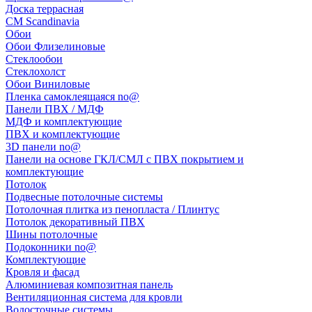
Доска террасная
CM Scandinavia
Обои
Обои Флизелиновые
Стеклообои
Стеклохолст
Обои Виниловые
Пленка самоклеящаяся no@
Панели ПВХ / МДФ
МДФ и комплектующие
ПВХ и комплектующие
3D панели no@
Панели на основе ГКЛ/СМЛ с ПВХ покрытием и
комплектующие
Потолок
Подвесные потолочные системы
Потолочная плитка из пенопласта / Плинтус
Потолок декоративный ПВХ
Шины потолочные
Подоконники no@
Комплектующие
Кровля и фасад
Алюминиевая композитная панель
Вентиляционная система для кровли
Водосточные системы