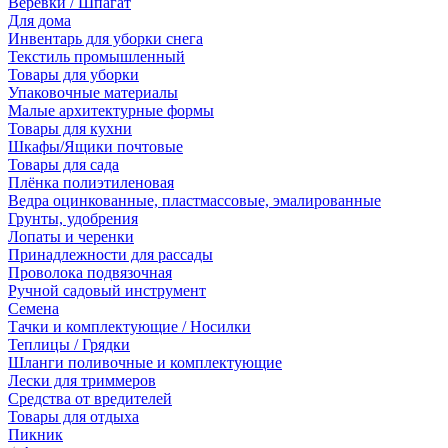
Веревки / Шпагат
Для дома
Инвентарь для уборки снега
Текстиль промышленный
Товары для уборки
Упаковочные материалы
Малые архитектурные формы
Товары для кухни
Шкафы/Ящики почтовые
Товары для сада
Плёнка полиэтиленовая
Ведра оцинкованные, пластмассовые, эмалированные
Грунты, удобрения
Лопаты и черенки
Принадлежности для рассады
Проволока подвязочная
Ручной садовый инструмент
Семена
Тачки и комплектующие / Носилки
Теплицы / Грядки
Шланги поливочные и комплектующие
Лески для триммеров
Средства от вредителей
Товары для отдыха
Пикник