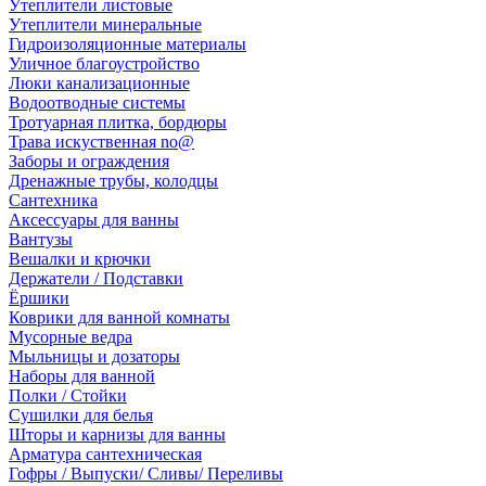
Утеплители листовые
Утеплители минеральные
Гидроизоляционные материалы
Уличное благоустройство
Люки канализационные
Водоотводные системы
Тротуарная плитка, бордюры
Трава искуственная no@
Заборы и ограждения
Дренажные трубы, колодцы
Сантехника
Аксессуары для ванны
Вантузы
Вешалки и крючки
Держатели / Подставки
Ёршики
Коврики для ванной комнаты
Мусорные ведра
Мыльницы и дозаторы
Наборы для ванной
Полки / Стойки
Сушилки для белья
Шторы и карнизы для ванны
Арматура сантехническая
Гофры / Выпуски/ Сливы/ Переливы