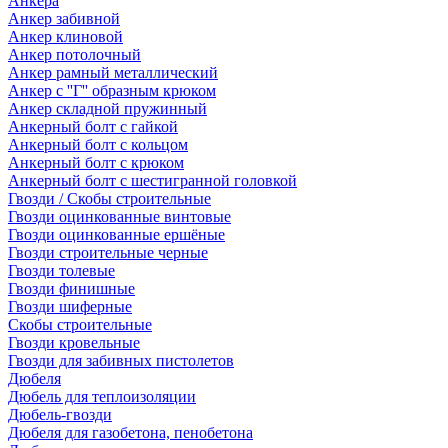
Анкера
Анкер забивной
Анкер клиновой
Анкер потолочный
Анкер рамный металлический
Анкер с ''Г'' образным крюком
Анкер складной пружинный
Анкерный болт с гайкой
Анкерный болт с кольцом
Анкерный болт с крюком
Анкерный болт с шестигранной головкой
Гвозди / Скобы строительные
Гвозди оцинкованные винтовые
Гвозди оцинкованные ершёные
Гвозди строительные черные
Гвозди толевые
Гвозди финишные
Гвозди шиферные
Скобы строительные
Гвозди кровельные
Гвозди для забивных пистолетов
Дюбеля
Дюбель для теплоизоляции
Дюбель-гвозди
Дюбеля для газобетона, пенобетона