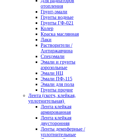
Для радиаторов
отопления
Грунт-эмали
Грунты водные
Грунты ГФ-021
Колер
Краска маслянная
Лаки
Растворители /
Антиржавчина
Спецэмали
Эмали и грунты
аэрозольные
Эмали НЦ
Эмали ПФ-115
Эмали для пола
Грунты прочие
Лента (скотч, клейкая,
уплотнительная)
Лента клейкая
армированная
Лента клейкая
двусторонняя
Ленты демпферные /
уплотнительные