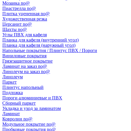
Мозаика no@
Пиастрелла no@
Плитка уцененная no@
Художественная резка
Церсанит no@
Шахты no@
Углы ПВХ для кафеля
Планка для кафеля (внутренний угол)
Планка для кафеля (наружный угол)
Напольные покрытия / Плинтус ПВХ / Пороги
Виниловые покрытия
Грязезащитное покрытие
Ламинат на заказ no@
Линолеум на заказ no@
Линолеум
Паркет
Плинтус напольный
Подложка
Пороги алюминиевые и ПВХ
Сборный паркет
Укладка и уход за ламинатом
Ламинат
Ковролин no@
Модульное покрытие no@
Пробковые покрытия no@