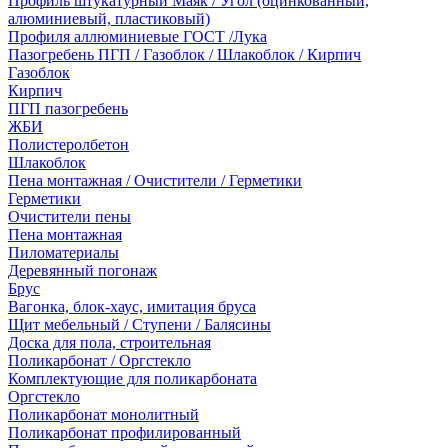
Профиль штукатурный Маяк / Угол (оцинкованный,
алюминиевый, пластиковый)
Профиля аллюминиевые ГОСТ /Лука
Пазогребень ПГП / Газоблок / Шлакоблок / Кирпич
Газоблок
Кирпич
ПГП пазогребень
ЖБИ
Полистеролбетон
Шлакоблок
Пена монтажная / Очистители / Герметики
Герметики
Очистители пены
Пена монтажная
Пиломатериалы
Деревянный погонаж
Брус
Вагонка, блок-хаус, имитация бруса
Щит мебельный / Ступени / Балясины
Доска для пола, строительная
Поликарбонат / Оргстекло
Комплектующие для поликарбоната
Оргстекло
Поликарбонат монолитный
Поликарбонат профилированный