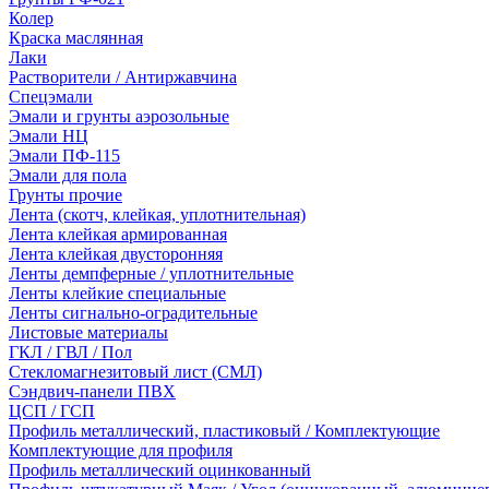
Колер
Краска маслянная
Лаки
Растворители / Антиржавчина
Спецэмали
Эмали и грунты аэрозольные
Эмали НЦ
Эмали ПФ-115
Эмали для пола
Грунты прочие
Лента (скотч, клейкая, уплотнительная)
Лента клейкая армированная
Лента клейкая двусторонняя
Ленты демпферные / уплотнительные
Ленты клейкие специальные
Ленты сигнально-оградительные
Листовые материалы
ГКЛ / ГВЛ / Пол
Стекломагнезитовый лист (СМЛ)
Сэндвич-панели ПВХ
ЦСП / ГСП
Профиль металлический, пластиковый / Комплектующие
Комплектующие для профиля
Профиль металлический оцинкованный