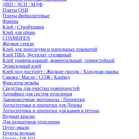
ДВП / ДСП / МДФ
Плиты OSB
Плиты фибролитовые
Фанера
Клей / Стройхимия
Клей для обоев
COSMOFEN
Жидкое стекло
Клей для линолеума и напольных покрытий
Клей ПВА, бустилат, столярный
Клей универсальный, моментальный, термостойкий
Эпоксидный клей
Клей под пистолет / Жидкие гвозди / Холодная сварка
Смазка / Масло / СОЖ / Карбид
Фиксатор резьбы
Средства для очистки поверхностей
Антифриз для систем отопления
Лакокрасочные материалы / Пропитки
Антисептики и пропитки для Дерева
Антисептики и пропитки для камня и бетона
Водные краски
Для радиаторов отопления
Грунт-эмали
Грунты водные
Грунты ГФ-021