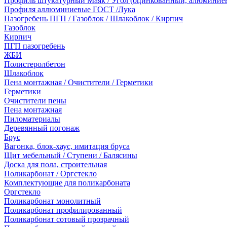
Профиль штукатурный Маяк / Угол (оцинкованный, алюминие
Профиля аллюминиевые ГОСТ /Лука
Пазогребень ПГП / Газоблок / Шлакоблок / Кирпич
Газоблок
Кирпич
ПГП пазогребень
ЖБИ
Полистеролбетон
Шлакоблок
Пена монтажная / Очистители / Герметики
Герметики
Очистители пены
Пена монтажная
Пиломатериалы
Деревянный погонаж
Брус
Вагонка, блок-хаус, имитация бруса
Щит мебельный / Ступени / Балясины
Доска для пола, строительная
Поликарбонат / Оргстекло
Комплектующие для поликарбоната
Оргстекло
Поликарбонат монолитный
Поликарбонат профилированный
Поликарбонат сотовый прозрачный