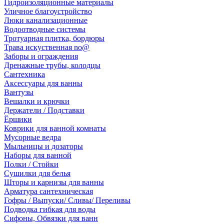
Гидроизоляционные материалы
Уличное благоустройство
Люки канализационные
Водоотводные системы
Тротуарная плитка, бордюры
Трава искуственная no@
Заборы и ограждения
Дренажные трубы, колодцы
Сантехника
Аксессуары для ванны
Вантузы
Вешалки и крючки
Держатели / Подставки
Ёршики
Коврики для ванной комнаты
Мусорные ведра
Мыльницы и дозаторы
Наборы для ванной
Полки / Стойки
Сушилки для белья
Шторы и карнизы для ванны
Арматура сантехническая
Гофры / Выпуски/ Сливы/ Переливы
Подводка гибкая для воды
Сифоны, Обвязки для ванн