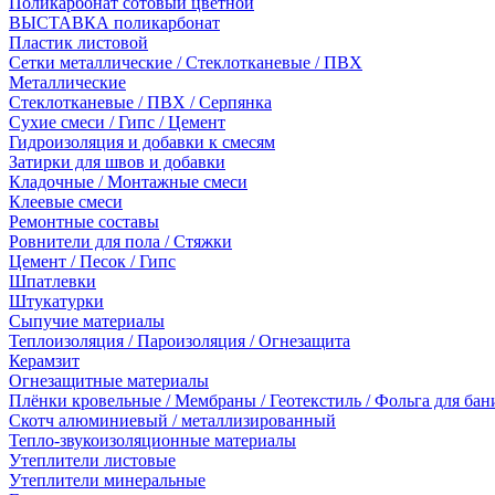
Поликарбонат сотовый цветной
ВЫСТАВКА поликарбонат
Пластик листовой
Сетки металлические / Стеклотканевые / ПВХ
Металлические
Стеклотканевые / ПВХ / Серпянка
Сухие смеси / Гипс / Цемент
Гидроизоляция и добавки к смесям
Затирки для швов и добавки
Кладочные / Монтажные смеси
Клеевые смеси
Ремонтные составы
Ровнители для пола / Стяжки
Цемент / Песок / Гипс
Шпатлевки
Штукатурки
Сыпучие материалы
Теплоизоляция / Пароизоляция / Огнезащита
Керамзит
Огнезащитные материалы
Плёнки кровельные / Мембраны / Геотекстиль / Фольга для бан
Скотч алюминиевый / металлизированный
Тепло-звукоизоляционные материалы
Утеплители листовые
Утеплители минеральные