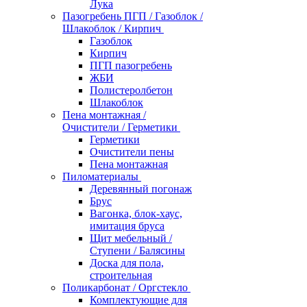
Лука
Пазогребень ПГП / Газоблок /
Шлакоблок / Кирпич
Газоблок
Кирпич
ПГП пазогребень
ЖБИ
Полистеролбетон
Шлакоблок
Пена монтажная /
Очистители / Герметики
Герметики
Очистители пены
Пена монтажная
Пиломатериалы
Деревянный погонаж
Брус
Вагонка, блок-хаус,
имитация бруса
Щит мебельный /
Ступени / Балясины
Доска для пола,
строительная
Поликарбонат / Оргстекло
Комплектующие для