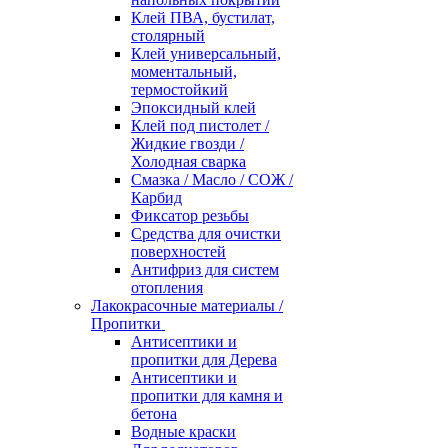
Клей ПВА, бустилат,
столярный
Клей универсальный,
моментальный,
термостойкий
Эпоксидный клей
Клей под пистолет /
Жидкие гвозди /
Холодная сварка
Смазка / Масло / СОЖ /
Карбид
Фиксатор резьбы
Средства для очистки
поверхностей
Антифриз для систем
отопления
Лакокрасочные материалы /
Пропитки
Антисептики и
пропитки для Дерева
Антисептики и
пропитки для камня и
бетона
Водные краски