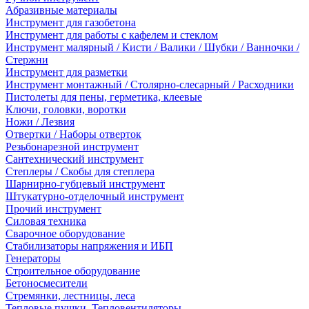
Абразивные материалы
Инструмент для газобетона
Инструмент для работы с кафелем и стеклом
Инструмент малярный / Кисти / Валики / Шубки / Ванночки /
Стержни
Инструмент для разметки
Инструмент монтажный / Столярно-слесарный / Расходники
Пистолеты для пены, герметика, клеевые
Ключи, головки, воротки
Ножи / Лезвия
Отвертки / Наборы отверток
Резьбонарезной инструмент
Сантехнический инструмент
Степлеры / Скобы для степлера
Шарнирно-губцевый инструмент
Штукатурно-отделочный инструмент
Прочий инструмент
Силовая техника
Сварочное оборудование
Стабилизаторы напряжения и ИБП
Генераторы
Строительное оборудование
Бетоносмесители
Стремянки, лестницы, леса
Тепловые пушки, Тепловентиляторы