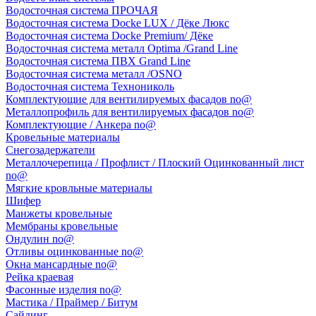
Водосточная система ПРОЧАЯ
Водосточная система Docke LUX / Дёке Люкс
Водосточная система Docke Premium/ Дёке
Водосточная система металл Optima /Grand Line
Водосточная система ПВХ Grand Line
Водосточная система металл /OSNO
Водосточная система Технониколь
Комплектующие для вентилируемых фасадов no@
Металлопрофиль для вентилируемых фасадов no@
Комплектующие / Анкера no@
Кровельные материалы
Снегозадержатели
Металлочерепица / Профлист / Плоский Оцинкованный лист
no@
Мягкие кровльные материалы
Шифер
Манжеты кровельные
Мембраны кровельные
Ондулин no@
Отливы оцинкованные no@
Окна мансардные no@
Рейка краевая
Фасонные изделия no@
Мастика / Праймер / Битум
Сайдинг