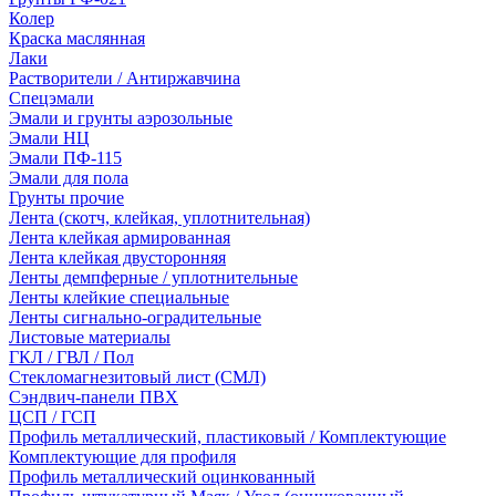
Колер
Краска маслянная
Лаки
Растворители / Антиржавчина
Спецэмали
Эмали и грунты аэрозольные
Эмали НЦ
Эмали ПФ-115
Эмали для пола
Грунты прочие
Лента (скотч, клейкая, уплотнительная)
Лента клейкая армированная
Лента клейкая двусторонняя
Ленты демпферные / уплотнительные
Ленты клейкие специальные
Ленты сигнально-оградительные
Листовые материалы
ГКЛ / ГВЛ / Пол
Стекломагнезитовый лист (СМЛ)
Сэндвич-панели ПВХ
ЦСП / ГСП
Профиль металлический, пластиковый / Комплектующие
Комплектующие для профиля
Профиль металлический оцинкованный