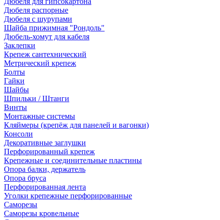
Дюбеля для гипсокартона
Дюбеля распорные
Дюбеля с шурупами
Шайба прижимная "Рондоль"
Дюбель-хомут для кабеля
Заклепки
Крепеж сантехнический
Метрический крепеж
Болты
Гайки
Шайбы
Шпильки / Штанги
Винты
Монтажные системы
Кляймеры (крепёж для панелей и вагонки)
Консоли
Декоративные заглушки
Перфорированный крепеж
Крепежные и соединительные пластины
Опора балки, держатель
Опора бруса
Перфорированная лента
Уголки крепежные перфорированные
Саморезы
Саморезы кровельные