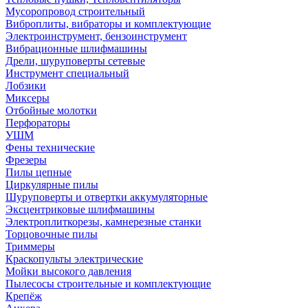
Мусоропровод строительный
Виброплиты, вибраторы и комплектующие
Электроинструмент, бензоинструмент
Вибрационные шлифмашины
Дрели, шуруповерты сетевые
Инструмент специальный
Лобзики
Миксеры
Отбойные молотки
Перфораторы
УШМ
Фены технические
Фрезеры
Пилы цепные
Циркулярные пилы
Шуруповерты и отвертки аккумуляторные
Эксцентриковые шлифмашины
Электроплиткорезы, камнерезные станки
Торцовочные пилы
Триммеры
Краскопульты электрические
Мойки высокого давления
Пылесосы строительные и комплектующие
Крепёж