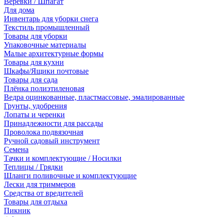
Веревки / Шпагат
Для дома
Инвентарь для уборки снега
Текстиль промышленный
Товары для уборки
Упаковочные материалы
Малые архитектурные формы
Товары для кухни
Шкафы/Ящики почтовые
Товары для сада
Плёнка полиэтиленовая
Ведра оцинкованные, пластмассовые, эмалированные
Грунты, удобрения
Лопаты и черенки
Принадлежности для рассады
Проволока подвязочная
Ручной садовый инструмент
Семена
Тачки и комплектующие / Носилки
Теплицы / Грядки
Шланги поливочные и комплектующие
Лески для триммеров
Средства от вредителей
Товары для отдыха
Пикник