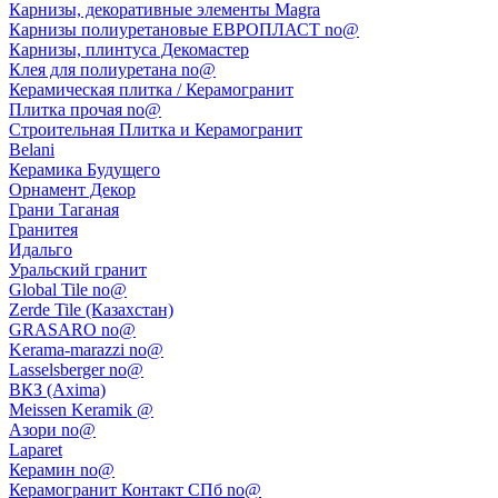
Карнизы, декоративные элементы Magra
Карнизы полиуретановые ЕВРОПЛАСТ no@
Карнизы, плинтуса Декомастер
Клея для полиуретана no@
Керамическая плитка / Керамогранит
Плитка прочая no@
Строительная Плитка и Керамогранит
Belani
Керамика Будущего
Орнамент Декор
Грани Таганая
Гранитея
Идальго
Уральский гранит
Global Tile no@
Zerde Tile (Казахстан)
GRASARO no@
Kerama-marazzi no@
Lasselsberger no@
ВКЗ (Axima)
Meissen Keramik @
Азори no@
Laparet
Керамин no@
Керамогранит Контакт СПб no@