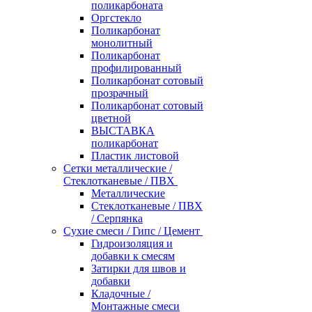
поликарбоната
Оргстекло
Поликарбонат
монолитный
Поликарбонат
профилированный
Поликарбонат сотовый
прозрачный
Поликарбонат сотовый
цветной
ВЫСТАВКА
поликарбонат
Пластик листовой
Сетки металлические /
Стеклотканевые / ПВХ
Металлические
Стеклотканевые / ПВХ
/ Серпянка
Сухие смеси / Гипс / Цемент
Гидроизоляция и
добавки к смесям
Затирки для швов и
добавки
Кладочные /
Монтажные смеси