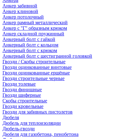
Анкера
Анкер забивной
Анкер клиновой
Анкер потолочный
Анкер рамный металлический
Анкер с ''Г'' образным крюком
Анкер складной пружинный
Анкерный болт с гайкой
Анкерный болт с кольцом
Анкерный болт с крюком
Анкерный болт с шестигранной головкой
Гвозди / Скобы строительные
Гвозди оцинкованные винтовые
Гвозди оцинкованные ершёные
Гвозди строительные черные
Гвозди толевые
Гвозди финишные
Гвозди шиферные
Скобы строительные
Гвозди кровельные
Гвозди для забивных пистолетов
Дюбеля
Дюбель для теплоизоляции
Дюбель-гвозди
Дюбеля для газобетона, пенобетона