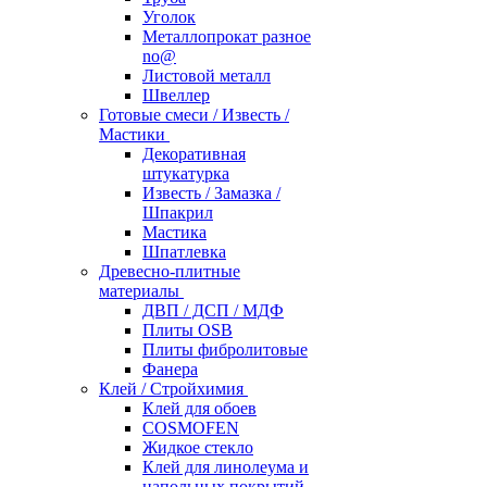
Уголок
Металлопрокат разное
no@
Листовой металл
Швеллер
Готовые смеси / Известь /
Мастики
Декоративная
штукатурка
Известь / Замазка /
Шпакрил
Мастика
Шпатлевка
Древесно-плитные
материалы
ДВП / ДСП / МДФ
Плиты OSB
Плиты фибролитовые
Фанера
Клей / Стройхимия
Клей для обоев
COSMOFEN
Жидкое стекло
Клей для линолеума и
напольных покрытий