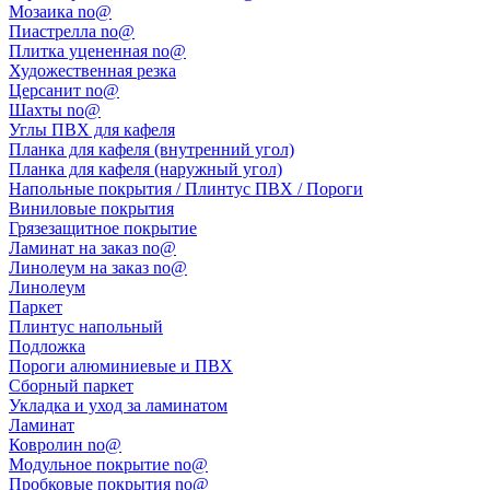
Мозаика no@
Пиастрелла no@
Плитка уцененная no@
Художественная резка
Церсанит no@
Шахты no@
Углы ПВХ для кафеля
Планка для кафеля (внутренний угол)
Планка для кафеля (наружный угол)
Напольные покрытия / Плинтус ПВХ / Пороги
Виниловые покрытия
Грязезащитное покрытие
Ламинат на заказ no@
Линолеум на заказ no@
Линолеум
Паркет
Плинтус напольный
Подложка
Пороги алюминиевые и ПВХ
Сборный паркет
Укладка и уход за ламинатом
Ламинат
Ковролин no@
Модульное покрытие no@
Пробковые покрытия no@