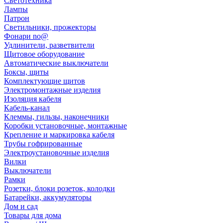
Светотехника
Лампы
Патрон
Светильники, прожекторы
Фонари no@
Удлинители, разветвители
Щитовое оборудование
Автоматические выключатели
Боксы, щиты
Комплектующие щитов
Электромонтажные изделия
Изоляция кабеля
Кабель-канал
Клеммы, гильзы, наконечники
Коробки установочные, монтажные
Крепление и маркировка кабеля
Трубы гофрированные
Электроустановочные изделия
Вилки
Выключатели
Рамки
Розетки, блоки розеток, колодки
Батарейки, аккумуляторы
Дом и сад
Товары для дома