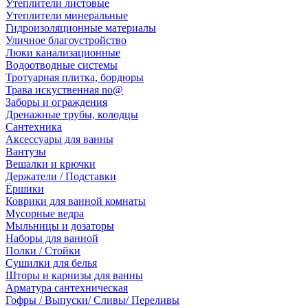
Утеплители листовые
Утеплители минеральные
Гидроизоляционные материалы
Уличное благоустройство
Люки канализационные
Водоотводные системы
Тротуарная плитка, бордюры
Трава искуственная no@
Заборы и ограждения
Дренажные трубы, колодцы
Сантехника
Аксессуары для ванны
Вантузы
Вешалки и крючки
Держатели / Подставки
Ёршики
Коврики для ванной комнаты
Мусорные ведра
Мыльницы и дозаторы
Наборы для ванной
Полки / Стойки
Сушилки для белья
Шторы и карнизы для ванны
Арматура сантехническая
Гофры / Выпуски/ Сливы/ Переливы