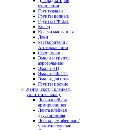
Для радиаторов
отопления
Грунт-эмали
Грунты водные
Грунты ГФ-021
Колер
Краска маслянная
Лаки
Растворители /
Антиржавчина
Спецэмали
Эмали и грунты
аэрозольные
Эмали НЦ
Эмали ПФ-115
Эмали для пола
Грунты прочие
Лента (скотч, клейкая,
уплотнительная)
Лента клейкая
армированная
Лента клейкая
двусторонняя
Ленты демпферные /
уплотнительные