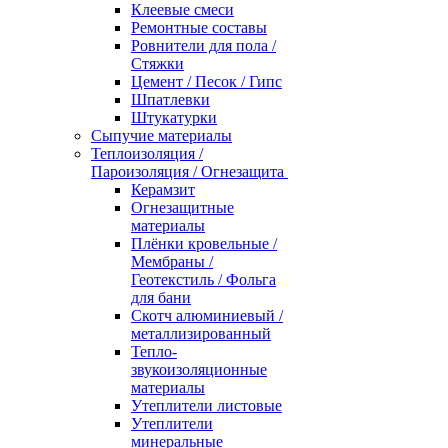
Клеевые смеси
Ремонтные составы
Ровнители для пола /
Стяжки
Цемент / Песок / Гипс
Шпатлевки
Штукатурки
Сыпучие материалы
Теплоизоляция /
Пароизоляция / Огнезащита
Керамзит
Огнезащитные
материалы
Плёнки кровельные /
Мембраны /
Геотекстиль / Фольга
для бани
Скотч алюминиевый /
металлизированный
Тепло-
звукоизоляционные
материалы
Утеплители листовые
Утеплители
минеральные