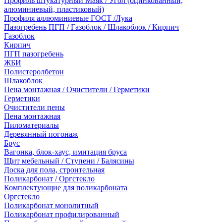
Профиль штукатурный Маяк / Угол (оцинкованный,
алюминиевый, пластиковый)
Профиля аллюминиевые ГОСТ /Лука
Пазогребень ПГП / Газоблок / Шлакоблок / Кирпич
Газоблок
Кирпич
ПГП пазогребень
ЖБИ
Полистеролбетон
Шлакоблок
Пена монтажная / Очистители / Герметики
Герметики
Очистители пены
Пена монтажная
Пиломатериалы
Деревянный погонаж
Брус
Вагонка, блок-хаус, имитация бруса
Щит мебельный / Ступени / Балясины
Доска для пола, строительная
Поликарбонат / Оргстекло
Комплектующие для поликарбоната
Оргстекло
Поликарбонат монолитный
Поликарбонат профилированный