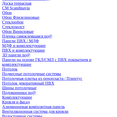
Доска террасная
CM Scandinavia
Обои
Обои Флизелиновые
Стеклообои
Стеклохолст
Обои Виниловые
Пленка самоклеящаяся no@
Панели ПВХ / МДФ
МДФ и комплектующие
ПВХ и комплектующие
3D панели no@
Панели на основе ГКЛ/СМЛ с ПВХ покрытием и
комплектующие
Потолок
Подвесные потолочные системы
Потолочная плитка из пенопласта / Плинтус
Потолок декоративный ПВХ
Шины потолочные
Подоконники no@
Комплектующие
Кровля и фасад
Алюминиевая композитная панель
Вентиляционная система для кровли
Водосточные системы