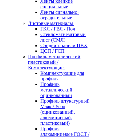
Ленты клейкие
специальные
Ленты сигнально-
оградительные
Листовые материалы
ГКЛ / ГВЛ / Пол
Стекломагнезитовый
лист (СМЛ)
Сэндвич-панели ПВХ
ЦСП / ГСП
Профиль металлический,
пластиковый /
Комплектующие
Комплектующие для
профиля
Профиль
металлический
оцинкованный
Профиль штукатурный
Маяк / Угол
(оцинкованный,
алюминиевый,
пластиковый)
Профиля
аллюминиевые ГОСТ /