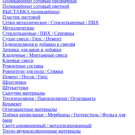
Поликарбонат сотовый прозрачный
Поликарбонат сотовый цветной
ВЫСТАВКА поликарбонат
Пластик листовой
Сетки металлические / Стеклотканевые / ПВХ
Металлические
Стеклотканевые / ПВХ / Серпянка
Сухие смеси / Гипс / Цемент
Гидроизоляция и добавки к смесям
Затирки для швов и добавки
Кладочные / Монтажные смеси
Клеевые смеси
Ремонтные составы
Ровнители для пола / Стяжки
Цемент / Песок / Гипс
Шпатлевки
Штукатурки
Сыпучие материалы
Теплоизоляция / Пароизоляция / Огнезащита
Керамзит
Огнезащитные материалы
Плёнки кровельные / Мембраны / Геотекстиль / Фольга для
бани
Скотч алюминиевый / металлизированный
Тепло-звукоизоляционные материалы