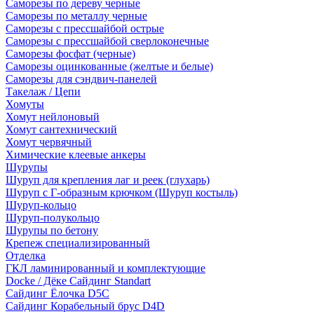
Саморезы по дереву черные
Саморезы по металлу черные
Саморезы с прессшайбой острые
Саморезы с прессшайбой сверлоконечные
Саморезы фосфат (черные)
Саморезы оцинкованные (желтые и белые)
Саморезы для сэндвич-панелей
Такелаж / Цепи
Хомуты
Хомут нейлоновый
Хомут сантехнический
Хомут червячный
Химические клеевые анкеры
Шурупы
Шуруп для крепления лаг и реек (глухарь)
Шуруп с Г-образным крючком (Шуруп костыль)
Шуруп-кольцо
Шуруп-полукольцо
Шурупы по бетону
Крепеж специализированный
Отделка
ГКЛ ламинированный и комплектующие
Docke / Дёке Сайдинг Standart
Сайдинг Ёлочка D5C
Сайдинг Корабельный брус D4D