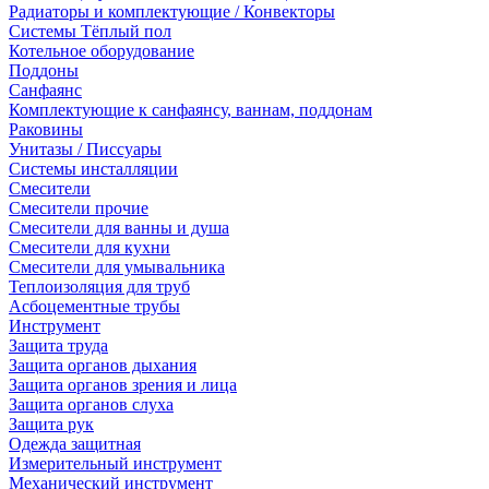
Радиаторы и комплектующие / Конвекторы
Системы Тёплый пол
Котельное оборудование
Поддоны
Санфаянс
Комплектующие к санфаянсу, ваннам, поддонам
Раковины
Унитазы / Писсуары
Системы инсталляции
Смесители
Смесители прочие
Смесители для ванны и душа
Смесители для кухни
Смесители для умывальника
Теплоизоляция для труб
Асбоцементные трубы
Инструмент
Защита труда
Защита органов дыхания
Защита органов зрения и лица
Защита органов слуха
Защита рук
Одежда защитная
Измерительный инструмент
Механический инструмент