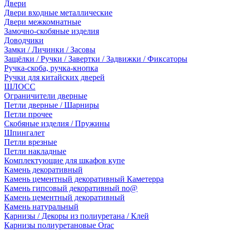
Двери
Двери входные металлические
Двери межкомнатные
Замочно-скобяные изделия
Доводчики
Замки / Личинки / Засовы
Защёлки / Ручки / Завертки / Задвижки / Фиксаторы
Ручка-скоба, ручка-кнопка
Ручки для китайских дверей
ШЛОСС
Ограничители дверные
Петли дверные / Шарниры
Петли прочее
Скобяные изделия / Пружины
Шпингалет
Петли врезные
Петли накладные
Комплектующие для шкафов купе
Камень декоративный
Камень цементный декоративный Каметерра
Камень гипсовый декоративный no@
Камень цементный декоративный
Камень натуральный
Карнизы / Декоры из полиуретана / Клей
Карнизы полиуретановые Orac