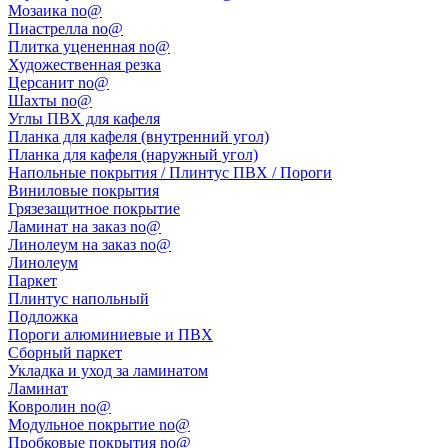
Мозаика no@
Пиастрелла no@
Плитка уцененная no@
Художественная резка
Церсанит no@
Шахты no@
Углы ПВХ для кафеля
Планка для кафеля (внутренний угол)
Планка для кафеля (наружный угол)
Напольные покрытия / Плинтус ПВХ / Пороги
Виниловые покрытия
Грязезащитное покрытие
Ламинат на заказ no@
Линолеум на заказ no@
Линолеум
Паркет
Плинтус напольный
Подложка
Пороги алюминиевые и ПВХ
Сборный паркет
Укладка и уход за ламинатом
Ламинат
Ковролин no@
Модульное покрытие no@
Пробковые покрытия no@