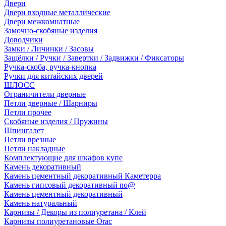
Двери
Двери входные металлические
Двери межкомнатные
Замочно-скобяные изделия
Доводчики
Замки / Личинки / Засовы
Защёлки / Ручки / Завертки / Задвижки / Фиксаторы
Ручка-скоба, ручка-кнопка
Ручки для китайских дверей
ШЛОСС
Ограничители дверные
Петли дверные / Шарниры
Петли прочее
Скобяные изделия / Пружины
Шпингалет
Петли врезные
Петли накладные
Комплектующие для шкафов купе
Камень декоративный
Камень цементный декоративный Каметерра
Камень гипсовый декоративный no@
Камень цементный декоративный
Камень натуральный
Карнизы / Декоры из полиуретана / Клей
Карнизы полиуретановые Orac