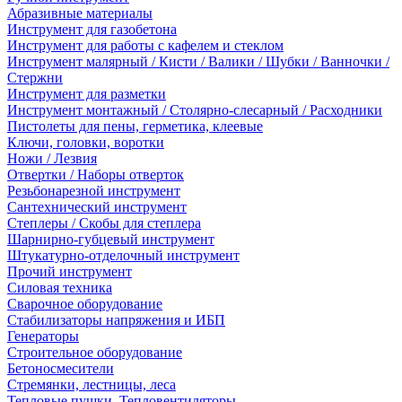
Абразивные материалы
Инструмент для газобетона
Инструмент для работы с кафелем и стеклом
Инструмент малярный / Кисти / Валики / Шубки / Ванночки /
Стержни
Инструмент для разметки
Инструмент монтажный / Столярно-слесарный / Расходники
Пистолеты для пены, герметика, клеевые
Ключи, головки, воротки
Ножи / Лезвия
Отвертки / Наборы отверток
Резьбонарезной инструмент
Сантехнический инструмент
Степлеры / Скобы для степлера
Шарнирно-губцевый инструмент
Штукатурно-отделочный инструмент
Прочий инструмент
Силовая техника
Сварочное оборудование
Стабилизаторы напряжения и ИБП
Генераторы
Строительное оборудование
Бетоносмесители
Стремянки, лестницы, леса
Тепловые пушки, Тепловентиляторы