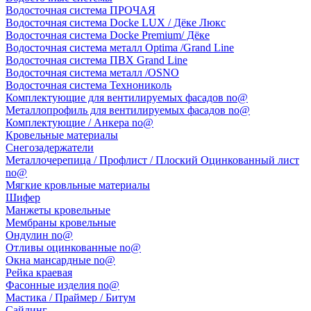
Водосточная система ПРОЧАЯ
Водосточная система Docke LUX / Дёке Люкс
Водосточная система Docke Premium/ Дёке
Водосточная система металл Optima /Grand Line
Водосточная система ПВХ Grand Line
Водосточная система металл /OSNO
Водосточная система Технониколь
Комплектующие для вентилируемых фасадов no@
Металлопрофиль для вентилируемых фасадов no@
Комплектующие / Анкера no@
Кровельные материалы
Снегозадержатели
Металлочерепица / Профлист / Плоский Оцинкованный лист
no@
Мягкие кровльные материалы
Шифер
Манжеты кровельные
Мембраны кровельные
Ондулин no@
Отливы оцинкованные no@
Окна мансардные no@
Рейка краевая
Фасонные изделия no@
Мастика / Праймер / Битум
Сайдинг