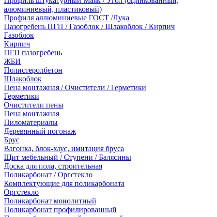
Профиль штукатурный Маяк / Угол (оцинкованный,
алюминиевый, пластиковый)
Профиля аллюминиевые ГОСТ /Лука
Пазогребень ПГП / Газоблок / Шлакоблок / Кирпич
Газоблок
Кирпич
ПГП пазогребень
ЖБИ
Полистеролбетон
Шлакоблок
Пена монтажная / Очистители / Герметики
Герметики
Очистители пены
Пена монтажная
Пиломатериалы
Деревянный погонаж
Брус
Вагонка, блок-хаус, имитация бруса
Щит мебельный / Ступени / Балясины
Доска для пола, строительная
Поликарбонат / Оргстекло
Комплектующие для поликарбоната
Оргстекло
Поликарбонат монолитный
Поликарбонат профилированный