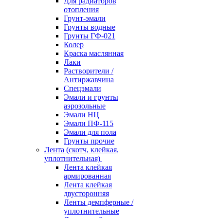
Для радиаторов
отопления
Грунт-эмали
Грунты водные
Грунты ГФ-021
Колер
Краска маслянная
Лаки
Растворители /
Антиржавчина
Спецэмали
Эмали и грунты
аэрозольные
Эмали НЦ
Эмали ПФ-115
Эмали для пола
Грунты прочие
Лента (скотч, клейкая,
уплотнительная)
Лента клейкая
армированная
Лента клейкая
двусторонняя
Ленты демпферные /
уплотнительные