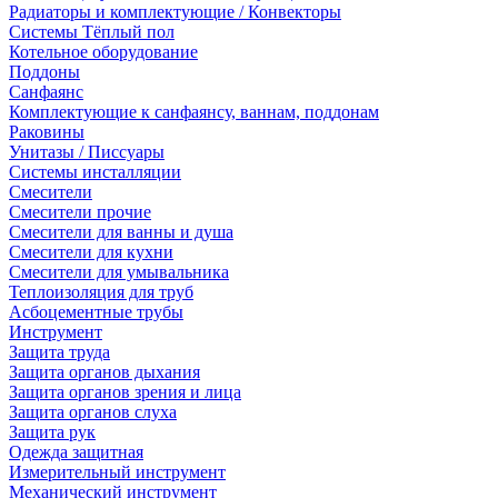
Радиаторы и комплектующие / Конвекторы
Системы Тёплый пол
Котельное оборудование
Поддоны
Санфаянс
Комплектующие к санфаянсу, ваннам, поддонам
Раковины
Унитазы / Писсуары
Системы инсталляции
Смесители
Смесители прочие
Смесители для ванны и душа
Смесители для кухни
Смесители для умывальника
Теплоизоляция для труб
Асбоцементные трубы
Инструмент
Защита труда
Защита органов дыхания
Защита органов зрения и лица
Защита органов слуха
Защита рук
Одежда защитная
Измерительный инструмент
Механический инструмент