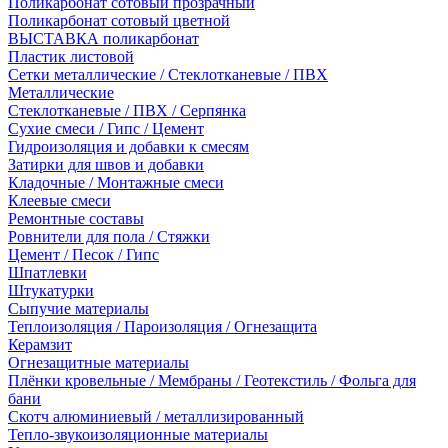
Поликарбонат сотовый прозрачный
Поликарбонат сотовый цветной
ВЫСТАВКА поликарбонат
Пластик листовой
Сетки металлические / Стеклотканевые / ПВХ
Металлические
Стеклотканевые / ПВХ / Серпянка
Сухие смеси / Гипс / Цемент
Гидроизоляция и добавки к смесям
Затирки для швов и добавки
Кладочные / Монтажные смеси
Клеевые смеси
Ремонтные составы
Ровнители для пола / Стяжки
Цемент / Песок / Гипс
Шпатлевки
Штукатурки
Сыпучие материалы
Теплоизоляция / Пароизоляция / Огнезащита
Керамзит
Огнезащитные материалы
Плёнки кровельные / Мембраны / Геотекстиль / Фольга для
бани
Скотч алюминиевый / металлизированный
Тепло-звукоизоляционные материалы