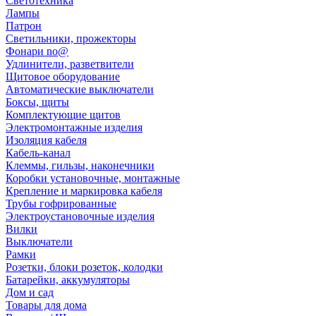
Светотехника
Лампы
Патрон
Светильники, прожекторы
Фонари no@
Удлинители, разветвители
Щитовое оборудование
Автоматические выключатели
Боксы, щиты
Комплектующие щитов
Электромонтажные изделия
Изоляция кабеля
Кабель-канал
Клеммы, гильзы, наконечники
Коробки установочные, монтажные
Крепление и маркировка кабеля
Трубы гофрированные
Электроустановочные изделия
Вилки
Выключатели
Рамки
Розетки, блоки розеток, колодки
Батарейки, аккумуляторы
Дом и сад
Товары для дома