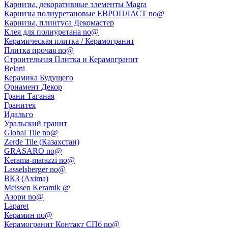
Карнизы, декоративные элементы Magra
Карнизы полиуретановые ЕВРОПЛАСТ no@
Карнизы, плинтуса Декомастер
Клея для полиуретана no@
Керамическая плитка / Керамогранит
Плитка прочая no@
Строительная Плитка и Керамогранит
Belani
Керамика Будущего
Орнамент Декор
Грани Таганая
Гранитея
Идальго
Уральский гранит
Global Tile no@
Zerde Tile (Казахстан)
GRASARO no@
Kerama-marazzi no@
Lasselsberger no@
ВКЗ (Axima)
Meissen Keramik @
Азори no@
Laparet
Керамин no@
Керамогранит Контакт СПб no@