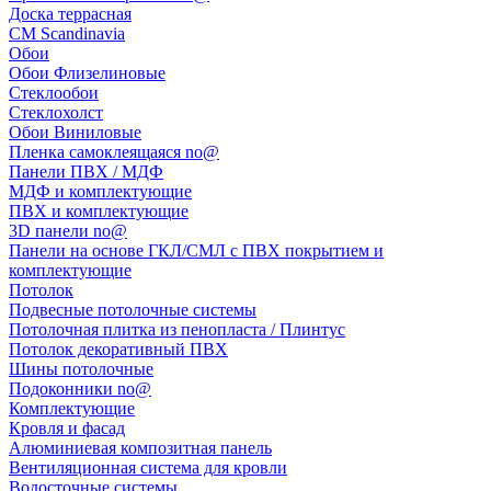
Доска террасная
CM Scandinavia
Обои
Обои Флизелиновые
Стеклообои
Стеклохолст
Обои Виниловые
Пленка самоклеящаяся no@
Панели ПВХ / МДФ
МДФ и комплектующие
ПВХ и комплектующие
3D панели no@
Панели на основе ГКЛ/СМЛ с ПВХ покрытием и
комплектующие
Потолок
Подвесные потолочные системы
Потолочная плитка из пенопласта / Плинтус
Потолок декоративный ПВХ
Шины потолочные
Подоконники no@
Комплектующие
Кровля и фасад
Алюминиевая композитная панель
Вентиляционная система для кровли
Водосточные системы