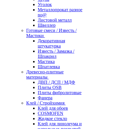
Уголок
Металлопрокат разное
no@
Листовой металл
Швеллер
Готовые смеси / Известь /
Мастики
Декоративная
штукатурка
Известь / Замазка /
Шпакрил
Мастика
Шпатлевка
Древесно-плитные
материалы
ДВП / ДСП / МДФ
Плиты OSB
Плиты фибролитовые
Фанера
Клей / Стройхимия
Клей для обоев
COSMOFEN
Жидкое стекло
Клей для линолеума и
напольных покрытий