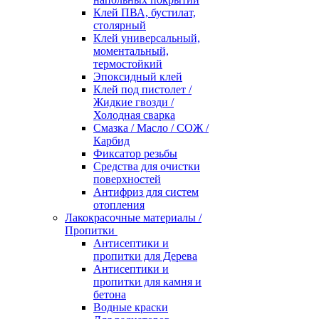
Клей ПВА, бустилат,
столярный
Клей универсальный,
моментальный,
термостойкий
Эпоксидный клей
Клей под пистолет /
Жидкие гвозди /
Холодная сварка
Смазка / Масло / СОЖ /
Карбид
Фиксатор резьбы
Средства для очистки
поверхностей
Антифриз для систем
отопления
Лакокрасочные материалы /
Пропитки
Антисептики и
пропитки для Дерева
Антисептики и
пропитки для камня и
бетона
Водные краски