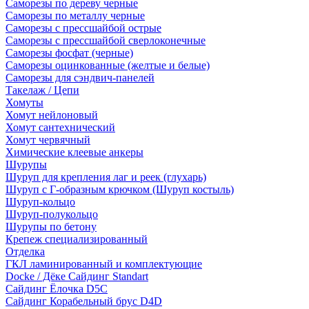
Саморезы по дереву черные
Саморезы по металлу черные
Саморезы с прессшайбой острые
Саморезы с прессшайбой сверлоконечные
Саморезы фосфат (черные)
Саморезы оцинкованные (желтые и белые)
Саморезы для сэндвич-панелей
Такелаж / Цепи
Хомуты
Хомут нейлоновый
Хомут сантехнический
Хомут червячный
Химические клеевые анкеры
Шурупы
Шуруп для крепления лаг и реек (глухарь)
Шуруп с Г-образным крючком (Шуруп костыль)
Шуруп-кольцо
Шуруп-полукольцо
Шурупы по бетону
Крепеж специализированный
Отделка
ГКЛ ламинированный и комплектующие
Docke / Дёке Сайдинг Standart
Сайдинг Ёлочка D5C
Сайдинг Корабельный брус D4D