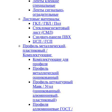
Ленты клейкие
специальные
Ленты сигнально-
оградительные
Листовые материалы
ГКЛ / ГВЛ / Пол
Стекломагнезитовый
лист (СМЛ)
Сэндвич-панели ПВХ
ЦСП / ГСП
Профиль металлический,
пластиковый /
Комплектующие
Комплектующие для
профиля
Профиль
металлический
оцинкованный
Профиль штукатурный
Маяк / Угол
(оцинкованный,
алюминиевый,
пластиковый)
Профиля
аллюминиевые ГОСТ /