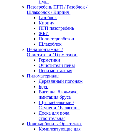
Лука
Пазогребень ПГП / Газоблок /
Шлакоблок / Кирпич
Газоблок
Кирпич
ПГП пазогребень
ЖБИ
Полистеролбетон
Шлакоблок
Пена монтажная /
Очистители / Герметики
Герметики
Очистители пены
Пена монтажная
Пиломатериалы
Деревянный погонаж
Брус
Вагонка, блок-хаус,
имитация бруса
Щит мебельный /
Ступени / Балясины
Доска для пола,
строительная
Поликарбонат / Оргстекло
Комплектующие для