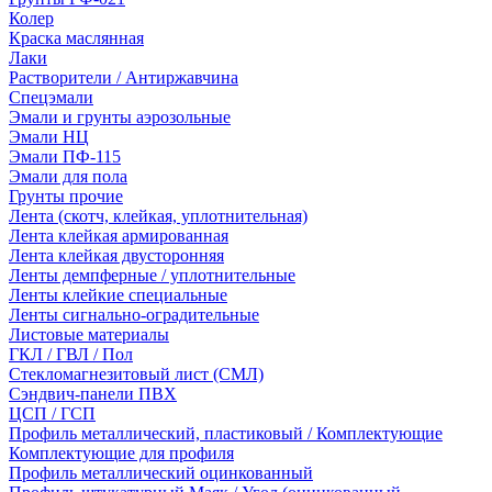
Колер
Краска маслянная
Лаки
Растворители / Антиржавчина
Спецэмали
Эмали и грунты аэрозольные
Эмали НЦ
Эмали ПФ-115
Эмали для пола
Грунты прочие
Лента (скотч, клейкая, уплотнительная)
Лента клейкая армированная
Лента клейкая двусторонняя
Ленты демпферные / уплотнительные
Ленты клейкие специальные
Ленты сигнально-оградительные
Листовые материалы
ГКЛ / ГВЛ / Пол
Стекломагнезитовый лист (СМЛ)
Сэндвич-панели ПВХ
ЦСП / ГСП
Профиль металлический, пластиковый / Комплектующие
Комплектующие для профиля
Профиль металлический оцинкованный