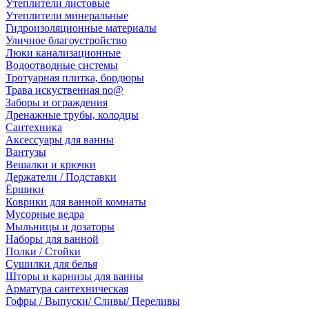
Утеплители листовые
Утеплители минеральные
Гидроизоляционные материалы
Уличное благоустройство
Люки канализационные
Водоотводные системы
Тротуарная плитка, бордюры
Трава искуственная no@
Заборы и ограждения
Дренажные трубы, колодцы
Сантехника
Аксессуары для ванны
Вантузы
Вешалки и крючки
Держатели / Подставки
Ёршики
Коврики для ванной комнаты
Мусорные ведра
Мыльницы и дозаторы
Наборы для ванной
Полки / Стойки
Сушилки для белья
Шторы и карнизы для ванны
Арматура сантехническая
Гофры / Выпуски/ Сливы/ Переливы