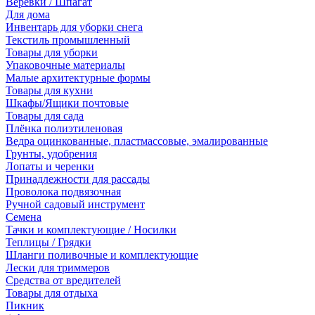
Веревки / Шпагат
Для дома
Инвентарь для уборки снега
Текстиль промышленный
Товары для уборки
Упаковочные материалы
Малые архитектурные формы
Товары для кухни
Шкафы/Ящики почтовые
Товары для сада
Плёнка полиэтиленовая
Ведра оцинкованные, пластмассовые, эмалированные
Грунты, удобрения
Лопаты и черенки
Принадлежности для рассады
Проволока подвязочная
Ручной садовый инструмент
Семена
Тачки и комплектующие / Носилки
Теплицы / Грядки
Шланги поливочные и комплектующие
Лески для триммеров
Средства от вредителей
Товары для отдыха
Пикник