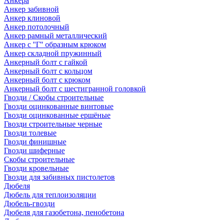
Анкера
Анкер забивной
Анкер клиновой
Анкер потолочный
Анкер рамный металлический
Анкер с ''Г'' образным крюком
Анкер складной пружинный
Анкерный болт с гайкой
Анкерный болт с кольцом
Анкерный болт с крюком
Анкерный болт с шестигранной головкой
Гвозди / Скобы строительные
Гвозди оцинкованные винтовые
Гвозди оцинкованные ершёные
Гвозди строительные черные
Гвозди толевые
Гвозди финишные
Гвозди шиферные
Скобы строительные
Гвозди кровельные
Гвозди для забивных пистолетов
Дюбеля
Дюбель для теплоизоляции
Дюбель-гвозди
Дюбеля для газобетона, пенобетона