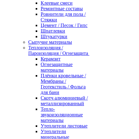
Клеевые смеси
Ремонтные составы
Ровнители для пола /
Стяжки
Цемент / Песок / Гипс
Шпатлевки
Штукатурки
Сыпучие материалы
Теплоизоляция /
Пароизоляция / Огнезащита
Керамзит
Огнезащитные
материалы
Плёнки кровельные /
Мембраны /
Геотекстиль / Фольга
для бани
Скотч алюминиевый /
металлизированный
Тепло-
звукоизоляционные
материалы
Утеплители листовые
Утеплители
минеральные