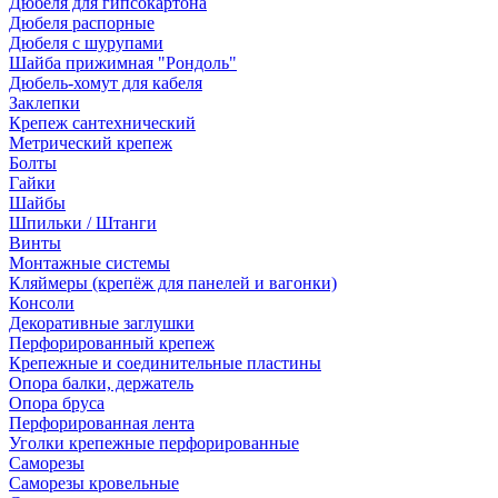
Дюбеля для гипсокартона
Дюбеля распорные
Дюбеля с шурупами
Шайба прижимная "Рондоль"
Дюбель-хомут для кабеля
Заклепки
Крепеж сантехнический
Метрический крепеж
Болты
Гайки
Шайбы
Шпильки / Штанги
Винты
Монтажные системы
Кляймеры (крепёж для панелей и вагонки)
Консоли
Декоративные заглушки
Перфорированный крепеж
Крепежные и соединительные пластины
Опора балки, держатель
Опора бруса
Перфорированная лента
Уголки крепежные перфорированные
Саморезы
Саморезы кровельные