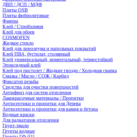
ДВП / ДСП / МДФ
Плиты OSB
Плиты фибролитовые
Фанера
Клей / Стройхимия
Клей для обоев
COSMOFEN
Жидкое стекло
Клей для линолеума и напольных покрытий
Клей ПВА, бустилат, столярный
Клей универсальный, моментальный, термостойкий
Эпоксидный клей
Клей под пистолет / Жидкие гвозди / Холодная сварка
Смазка / Масло / СОЖ / Карбид
Фиксатор резьбы
Средства для очистки поверхностей
Антифриз для систем отопления
Лакокрасочные материалы / Пропитки
Антисептики и пропитки для Дерева
Антисептики и пропитки для камня и бетона
Водные краски
Для радиаторов отопления
Грунт-эмали
Грунты водные
Грунты ГФ-021