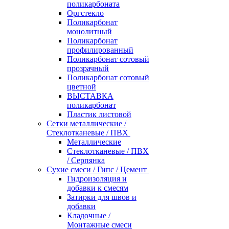
поликарбоната
Оргстекло
Поликарбонат
монолитный
Поликарбонат
профилированный
Поликарбонат сотовый
прозрачный
Поликарбонат сотовый
цветной
ВЫСТАВКА
поликарбонат
Пластик листовой
Сетки металлические /
Стеклотканевые / ПВХ
Металлические
Стеклотканевые / ПВХ
/ Серпянка
Сухие смеси / Гипс / Цемент
Гидроизоляция и
добавки к смесям
Затирки для швов и
добавки
Кладочные /
Монтажные смеси