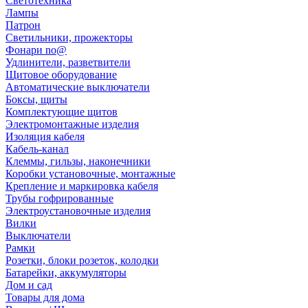
Светотехника
Лампы
Патрон
Светильники, прожекторы
Фонари no@
Удлинители, разветвители
Щитовое оборудование
Автоматические выключатели
Боксы, щиты
Комплектующие щитов
Электромонтажные изделия
Изоляция кабеля
Кабель-канал
Клеммы, гильзы, наконечники
Коробки установочные, монтажные
Крепление и маркировка кабеля
Трубы гофрированные
Электроустановочные изделия
Вилки
Выключатели
Рамки
Розетки, блоки розеток, колодки
Батарейки, аккумуляторы
Дом и сад
Товары для дома