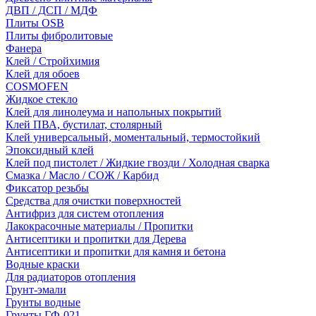
ДВП / ДСП / МДФ
Плиты OSB
Плиты фибролитовые
Фанера
Клей / Стройхимия
Клей для обоев
COSMOFEN
Жидкое стекло
Клей для линолеума и напольных покрытий
Клей ПВА, бустилат, столярный
Клей универсальный, моментальный, термостойкий
Эпоксидный клей
Клей под пистолет / Жидкие гвозди / Холодная сварка
Смазка / Масло / СОЖ / Карбид
Фиксатор резьбы
Средства для очистки поверхностей
Антифриз для систем отопления
Лакокрасочные материалы / Пропитки
Антисептики и пропитки для Дерева
Антисептики и пропитки для камня и бетона
Водные краски
Для радиаторов отопления
Грунт-эмали
Грунты водные
Грунты ГФ-021