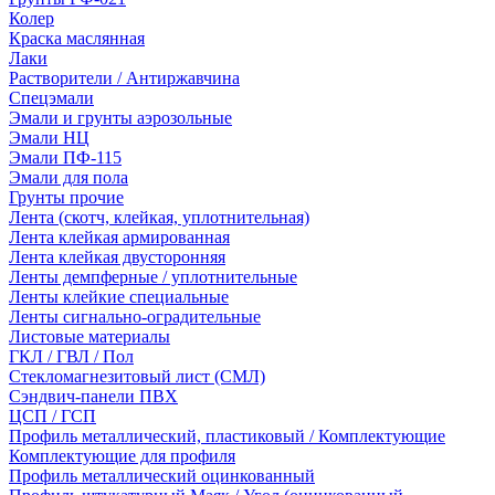
Колер
Краска маслянная
Лаки
Растворители / Антиржавчина
Спецэмали
Эмали и грунты аэрозольные
Эмали НЦ
Эмали ПФ-115
Эмали для пола
Грунты прочие
Лента (скотч, клейкая, уплотнительная)
Лента клейкая армированная
Лента клейкая двусторонняя
Ленты демпферные / уплотнительные
Ленты клейкие специальные
Ленты сигнально-оградительные
Листовые материалы
ГКЛ / ГВЛ / Пол
Стекломагнезитовый лист (СМЛ)
Сэндвич-панели ПВХ
ЦСП / ГСП
Профиль металлический, пластиковый / Комплектующие
Комплектующие для профиля
Профиль металлический оцинкованный