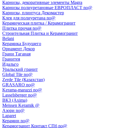
Карнизы, декоративные элементы Magra
Карнизы полиуретановые ЕВРОПЛАСТ no@
Карнизы, плинтуса Декомастер
Клея для полиуретана no@
Керамическая плитка / Керамогранит
Плитка прочая no@
Строительная Плитка и Керамогранит
Belani
Керамика Будущего
Орнамент Декор
Грани Таганая
Гранитея
Идальго
Уральский гранит
Global Tile no@
Zerde Tile (Казахстан)
GRASARO no@
Kerama-marazzi no@
Lasselsberger no@
ВКЗ (Axima)
Meissen Keramik @
Азори no@
Laparet
Керамин no@
Керамогранит Контакт СПб no@