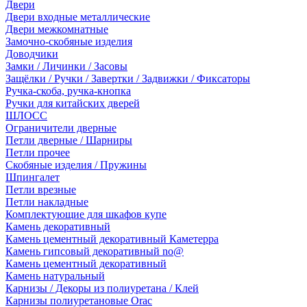
Двери
Двери входные металлические
Двери межкомнатные
Замочно-скобяные изделия
Доводчики
Замки / Личинки / Засовы
Защёлки / Ручки / Завертки / Задвижки / Фиксаторы
Ручка-скоба, ручка-кнопка
Ручки для китайских дверей
ШЛОСС
Ограничители дверные
Петли дверные / Шарниры
Петли прочее
Скобяные изделия / Пружины
Шпингалет
Петли врезные
Петли накладные
Комплектующие для шкафов купе
Камень декоративный
Камень цементный декоративный Каметерра
Камень гипсовый декоративный no@
Камень цементный декоративный
Камень натуральный
Карнизы / Декоры из полиуретана / Клей
Карнизы полиуретановые Orac