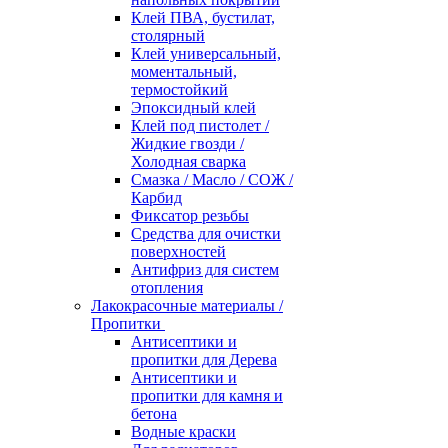
Клей ПВА, бустилат,
столярный
Клей универсальный,
моментальный,
термостойкий
Эпоксидный клей
Клей под пистолет /
Жидкие гвозди /
Холодная сварка
Смазка / Масло / СОЖ /
Карбид
Фиксатор резьбы
Средства для очистки
поверхностей
Антифриз для систем
отопления
Лакокрасочные материалы /
Пропитки
Антисептики и
пропитки для Дерева
Антисептики и
пропитки для камня и
бетона
Водные краски