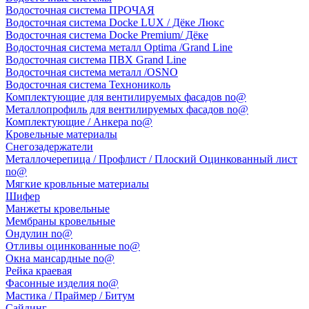
Водосточная система ПРОЧАЯ
Водосточная система Docke LUX / Дёке Люкс
Водосточная система Docke Premium/ Дёке
Водосточная система металл Optima /Grand Line
Водосточная система ПВХ Grand Line
Водосточная система металл /OSNO
Водосточная система Технониколь
Комплектующие для вентилируемых фасадов no@
Металлопрофиль для вентилируемых фасадов no@
Комплектующие / Анкера no@
Кровельные материалы
Снегозадержатели
Металлочерепица / Профлист / Плоский Оцинкованный лист
no@
Мягкие кровльные материалы
Шифер
Манжеты кровельные
Мембраны кровельные
Ондулин no@
Отливы оцинкованные no@
Окна мансардные no@
Рейка краевая
Фасонные изделия no@
Мастика / Праймер / Битум
Сайдинг