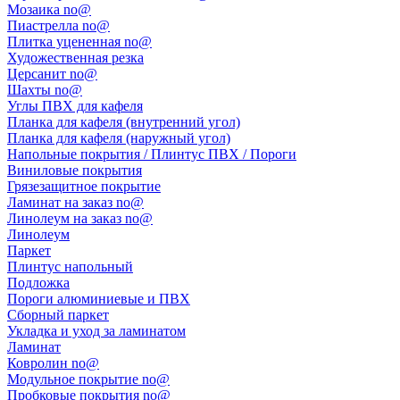
Мозаика no@
Пиастрелла no@
Плитка уцененная no@
Художественная резка
Церсанит no@
Шахты no@
Углы ПВХ для кафеля
Планка для кафеля (внутренний угол)
Планка для кафеля (наружный угол)
Напольные покрытия / Плинтус ПВХ / Пороги
Виниловые покрытия
Грязезащитное покрытие
Ламинат на заказ no@
Линолеум на заказ no@
Линолеум
Паркет
Плинтус напольный
Подложка
Пороги алюминиевые и ПВХ
Сборный паркет
Укладка и уход за ламинатом
Ламинат
Ковролин no@
Модульное покрытие no@
Пробковые покрытия no@