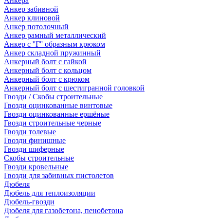
Анкера
Анкер забивной
Анкер клиновой
Анкер потолочный
Анкер рамный металлический
Анкер с ''Г'' образным крюком
Анкер складной пружинный
Анкерный болт с гайкой
Анкерный болт с кольцом
Анкерный болт с крюком
Анкерный болт с шестигранной головкой
Гвозди / Скобы строительные
Гвозди оцинкованные винтовые
Гвозди оцинкованные ершёные
Гвозди строительные черные
Гвозди толевые
Гвозди финишные
Гвозди шиферные
Скобы строительные
Гвозди кровельные
Гвозди для забивных пистолетов
Дюбеля
Дюбель для теплоизоляции
Дюбель-гвозди
Дюбеля для газобетона, пенобетона