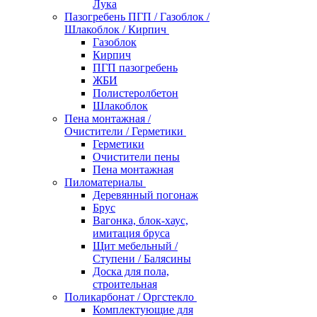
Лука
Пазогребень ПГП / Газоблок /
Шлакоблок / Кирпич
Газоблок
Кирпич
ПГП пазогребень
ЖБИ
Полистеролбетон
Шлакоблок
Пена монтажная /
Очистители / Герметики
Герметики
Очистители пены
Пена монтажная
Пиломатериалы
Деревянный погонаж
Брус
Вагонка, блок-хаус,
имитация бруса
Щит мебельный /
Ступени / Балясины
Доска для пола,
строительная
Поликарбонат / Оргстекло
Комплектующие для