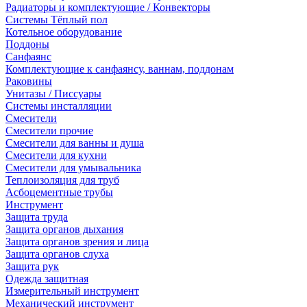
Радиаторы и комплектующие / Конвекторы
Системы Тёплый пол
Котельное оборудование
Поддоны
Санфаянс
Комплектующие к санфаянсу, ваннам, поддонам
Раковины
Унитазы / Писсуары
Системы инсталляции
Смесители
Смесители прочие
Смесители для ванны и душа
Смесители для кухни
Смесители для умывальника
Теплоизоляция для труб
Асбоцементные трубы
Инструмент
Защита труда
Защита органов дыхания
Защита органов зрения и лица
Защита органов слуха
Защита рук
Одежда защитная
Измерительный инструмент
Механический инструмент