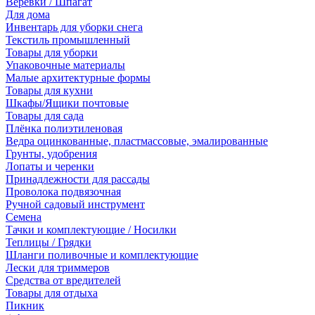
Веревки / Шпагат
Для дома
Инвентарь для уборки снега
Текстиль промышленный
Товары для уборки
Упаковочные материалы
Малые архитектурные формы
Товары для кухни
Шкафы/Ящики почтовые
Товары для сада
Плёнка полиэтиленовая
Ведра оцинкованные, пластмассовые, эмалированные
Грунты, удобрения
Лопаты и черенки
Принадлежности для рассады
Проволока подвязочная
Ручной садовый инструмент
Семена
Тачки и комплектующие / Носилки
Теплицы / Грядки
Шланги поливочные и комплектующие
Лески для триммеров
Средства от вредителей
Товары для отдыха
Пикник