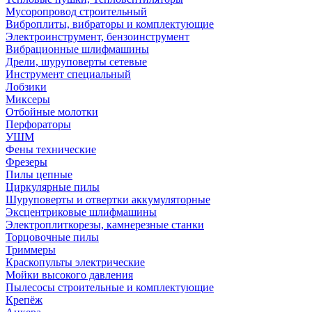
Мусоропровод строительный
Виброплиты, вибраторы и комплектующие
Электроинструмент, бензоинструмент
Вибрационные шлифмашины
Дрели, шуруповерты сетевые
Инструмент специальный
Лобзики
Миксеры
Отбойные молотки
Перфораторы
УШМ
Фены технические
Фрезеры
Пилы цепные
Циркулярные пилы
Шуруповерты и отвертки аккумуляторные
Эксцентриковые шлифмашины
Электроплиткорезы, камнерезные станки
Торцовочные пилы
Триммеры
Краскопульты электрические
Мойки высокого давления
Пылесосы строительные и комплектующие
Крепёж