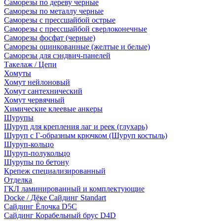
Саморезы по дереву черные
Саморезы по металлу черные
Саморезы с прессшайбой острые
Саморезы с прессшайбой сверлоконечные
Саморезы фосфат (черные)
Саморезы оцинкованные (желтые и белые)
Саморезы для сэндвич-панелей
Такелаж / Цепи
Хомуты
Хомут нейлоновый
Хомут сантехнический
Хомут червячный
Химические клеевые анкеры
Шурупы
Шуруп для крепления лаг и реек (глухарь)
Шуруп с Г-образным крючком (Шуруп костыль)
Шуруп-кольцо
Шуруп-полукольцо
Шурупы по бетону
Крепеж специализированный
Отделка
ГКЛ ламинированный и комплектующие
Docke / Дёке Сайдинг Standart
Сайдинг Ёлочка D5C
Сайдинг Корабельный брус D4D