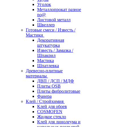
Уголок
Металлопрокат разное
no@
Листовой металл
Швеллер
Готовые смеси / Известь /
Мастики
Декоративная
штукатурка
Известь / Замазка /
Шпакрил
Мастика
Шпатлевка
Древесно-плитные
материалы
ДВП / ДСП / МДФ
Плиты OSB
Плиты фибролитовые
Фанера
Клей / Стройхимия
Клей для обоев
COSMOFEN
Жидкое стекло
Клей для линолеума и
напольных покрытий