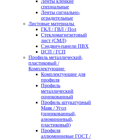
Ленты клейкие
специальные
Ленты сигнально-
оградительные
Листовые материалы
ГКЛ / ГВЛ / Пол
Стекломагнезитовый
лист (СМЛ)
Сэндвич-панели ПВХ
ЦСП / ГСП
Профиль металлический,
пластиковый /
Комплектующие
Комплектующие для
профиля
Профиль
металлический
оцинкованный
Профиль штукатурный
Маяк / Угол
(оцинкованный,
алюминиевый,
пластиковый)
Профиля
аллюминиевые ГОСТ /