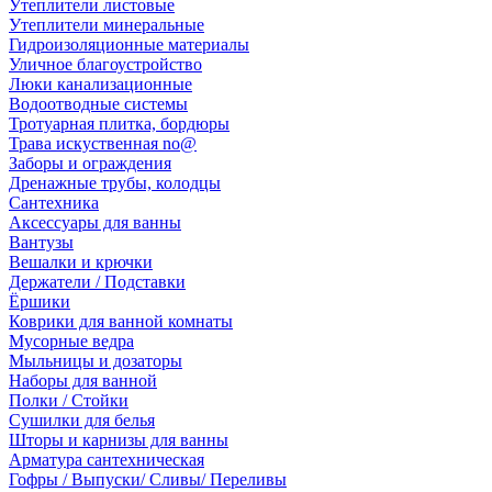
Утеплители листовые
Утеплители минеральные
Гидроизоляционные материалы
Уличное благоустройство
Люки канализационные
Водоотводные системы
Тротуарная плитка, бордюры
Трава искуственная no@
Заборы и ограждения
Дренажные трубы, колодцы
Сантехника
Аксессуары для ванны
Вантузы
Вешалки и крючки
Держатели / Подставки
Ёршики
Коврики для ванной комнаты
Мусорные ведра
Мыльницы и дозаторы
Наборы для ванной
Полки / Стойки
Сушилки для белья
Шторы и карнизы для ванны
Арматура сантехническая
Гофры / Выпуски/ Сливы/ Переливы