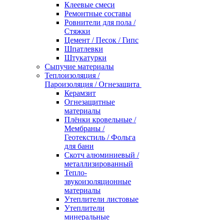
Клеевые смеси
Ремонтные составы
Ровнители для пола /
Стяжки
Цемент / Песок / Гипс
Шпатлевки
Штукатурки
Сыпучие материалы
Теплоизоляция /
Пароизоляция / Огнезащита
Керамзит
Огнезащитные
материалы
Плёнки кровельные /
Мембраны /
Геотекстиль / Фольга
для бани
Скотч алюминиевый /
металлизированный
Тепло-
звукоизоляционные
материалы
Утеплители листовые
Утеплители
минеральные