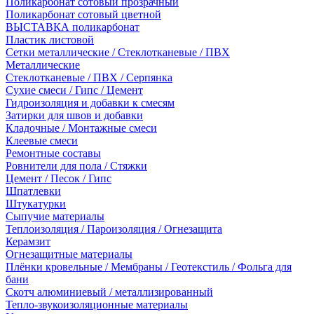
Поликарбонат сотовый прозрачный
Поликарбонат сотовый цветной
ВЫСТАВКА поликарбонат
Пластик листовой
Сетки металлические / Стеклотканевые / ПВХ
Металлические
Стеклотканевые / ПВХ / Серпянка
Сухие смеси / Гипс / Цемент
Гидроизоляция и добавки к смесям
Затирки для швов и добавки
Кладочные / Монтажные смеси
Клеевые смеси
Ремонтные составы
Ровнители для пола / Стяжки
Цемент / Песок / Гипс
Шпатлевки
Штукатурки
Сыпучие материалы
Теплоизоляция / Пароизоляция / Огнезащита
Керамзит
Огнезащитные материалы
Плёнки кровельные / Мембраны / Геотекстиль / Фольга для
бани
Скотч алюминиевый / металлизированный
Тепло-звукоизоляционные материалы