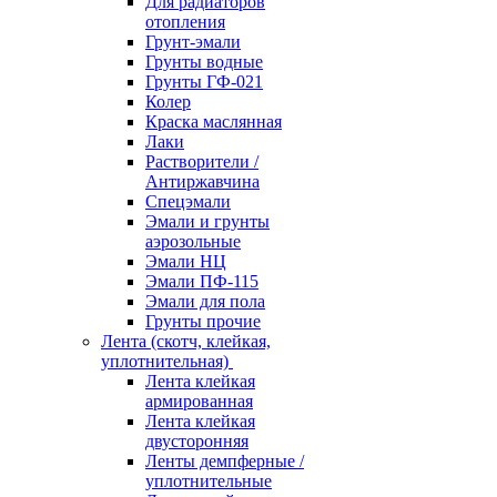
Для радиаторов
отопления
Грунт-эмали
Грунты водные
Грунты ГФ-021
Колер
Краска маслянная
Лаки
Растворители /
Антиржавчина
Спецэмали
Эмали и грунты
аэрозольные
Эмали НЦ
Эмали ПФ-115
Эмали для пола
Грунты прочие
Лента (скотч, клейкая,
уплотнительная)
Лента клейкая
армированная
Лента клейкая
двусторонняя
Ленты демпферные /
уплотнительные