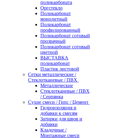
поликарбоната
Оргстекло
Поликарбонат
монолитный
Поликарбонат
профилированный
Поликарбонат сотовый
прозрачный
Поликарбонат сотовый
цветной
ВЫСТАВКА
поликарбонат
Пластик листовой
Сетки металлические /
Стеклотканевые / ПВХ
Металлические
Стеклотканевые / ПВХ
/ Серпянка
Сухие смеси / Гипс / Цемент
Гидроизоляция и
добавки к смесям
Затирки для швов и
добавки
Кладочные /
Монтажные смеси