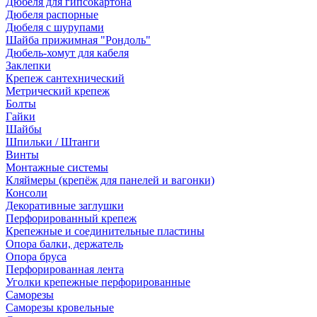
Дюбеля для гипсокартона
Дюбеля распорные
Дюбеля с шурупами
Шайба прижимная "Рондоль"
Дюбель-хомут для кабеля
Заклепки
Крепеж сантехнический
Метрический крепеж
Болты
Гайки
Шайбы
Шпильки / Штанги
Винты
Монтажные системы
Кляймеры (крепёж для панелей и вагонки)
Консоли
Декоративные заглушки
Перфорированный крепеж
Крепежные и соединительные пластины
Опора балки, держатель
Опора бруса
Перфорированная лента
Уголки крепежные перфорированные
Саморезы
Саморезы кровельные