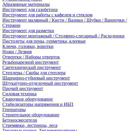
Абразивные материалы
Инструмент для газобетона
Инструмент для работы с кафелем и стеклом
Инструмент малярный / Кисти / Валики / Шубки / Ванночки /
Стержни
Инструмент для разметки
Инструмент монтажный / Столярно-слесарный / Расходники
Пистолеты для пены, герметика, клеевые
Ключи, головки, воротки
Ножи / Лезвия
Отвертки / Наборы отверток
Резьбонарезной инструмент
Сантехнический инструмент
Степлеры / Скобы для степлера
Шарнирно-губцевый инструмент
Штукатурно-отделочный инструмент
Прочий инструмент
Силовая техника
Сварочное оборудование
Стабилизаторы напряжения и ИБП
Генераторы
Строительное оборудование
Бетоносмесители
Стремянки, лестницы, леса
Тепловые пушки, Тепловентиляторы