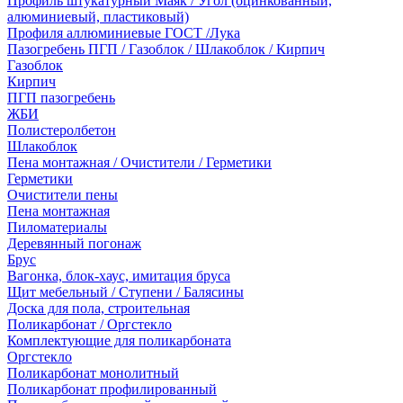
Профиль штукатурный Маяк / Угол (оцинкованный,
алюминиевый, пластиковый)
Профиля аллюминиевые ГОСТ /Лука
Пазогребень ПГП / Газоблок / Шлакоблок / Кирпич
Газоблок
Кирпич
ПГП пазогребень
ЖБИ
Полистеролбетон
Шлакоблок
Пена монтажная / Очистители / Герметики
Герметики
Очистители пены
Пена монтажная
Пиломатериалы
Деревянный погонаж
Брус
Вагонка, блок-хаус, имитация бруса
Щит мебельный / Ступени / Балясины
Доска для пола, строительная
Поликарбонат / Оргстекло
Комплектующие для поликарбоната
Оргстекло
Поликарбонат монолитный
Поликарбонат профилированный