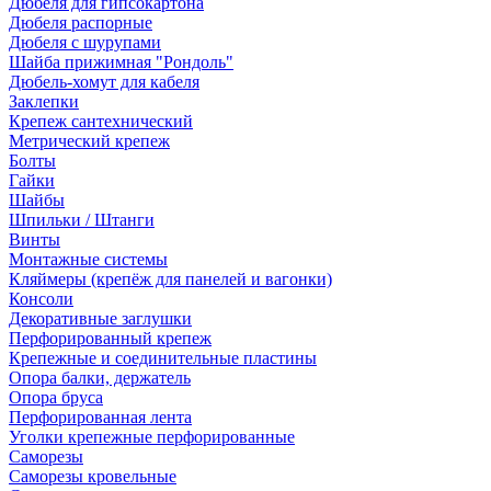
Дюбеля для гипсокартона
Дюбеля распорные
Дюбеля с шурупами
Шайба прижимная "Рондоль"
Дюбель-хомут для кабеля
Заклепки
Крепеж сантехнический
Метрический крепеж
Болты
Гайки
Шайбы
Шпильки / Штанги
Винты
Монтажные системы
Кляймеры (крепёж для панелей и вагонки)
Консоли
Декоративные заглушки
Перфорированный крепеж
Крепежные и соединительные пластины
Опора балки, держатель
Опора бруса
Перфорированная лента
Уголки крепежные перфорированные
Саморезы
Саморезы кровельные