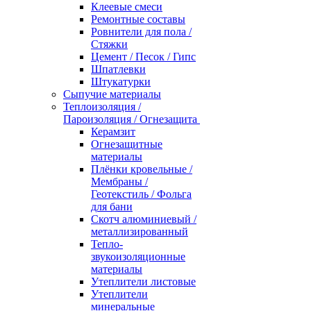
Клеевые смеси
Ремонтные составы
Ровнители для пола /
Стяжки
Цемент / Песок / Гипс
Шпатлевки
Штукатурки
Сыпучие материалы
Теплоизоляция /
Пароизоляция / Огнезащита
Керамзит
Огнезащитные
материалы
Плёнки кровельные /
Мембраны /
Геотекстиль / Фольга
для бани
Скотч алюминиевый /
металлизированный
Тепло-
звукоизоляционные
материалы
Утеплители листовые
Утеплители
минеральные