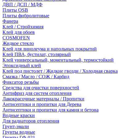
ДВП / ДСП / МДФ
Плиты OSB
Плиты фибролитовые
Фанера
Клей / Стройхимия
Клей для обоев
COSMOFEN
Жидкое стекло
Клей для линолеума и напольных покрытий
Клей ПВА, бустилат, столярный
Клей универсальный, моментальный, термостойкий
Эпоксидный клей
Клей под пистолет / Жидкие гвозди / Холодная сварка
Смазка / Масло / СОЖ / Карбид
Фиксатор резьбы
Средства для очистки поверхностей
Антифриз для систем отопления
Лакокрасочные материалы / Пропитки
Антисептики и пропитки для Дерева
Антисептики и пропитки для камня и бетона
Водные краски
Для радиаторов отопления
Грунт-эмали
Грунты водные
Грунты ГФ-021