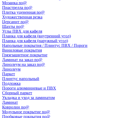
Мозаика no@
Пиастрелла no@
Плитка уцененная no@
Художественная резка
Церсанит no@
Шахты no@
Углы ПВХ для кафеля
Планка для кафеля (внутренний угол)
Планка для кафеля (наружный угол)
Напольные покрытия / Плинтус ПВХ / Пороги
Виниловые покрытия
Грязезащитное покрытие
Ламинат на заказ no@
Линолеум на заказ no@
Линолеум
Паркет
Плинтус напольный
Подложка
Пороги алюминиевые и ПВХ
Сборный паркет
Укладка и уход за ламинатом
Ламинат
Ковролин no@
Модульное покрытие no@
Пробковые покрытия no@