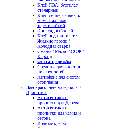
Клей ПВА, бустилат,
столярный
Клей универсальный,
моментальный,
термостойкий
Эпоксидный клей
Клей под пистолет /
Жидкие гвозди /
Холодная сварка
Смазка / Масло / СОЖ /
Карбид
Фиксатор резьбы
Средства для очистки
поверхностей
Антифриз для систем
отопления
Лакокрасочные материалы /
Пропитки
Антисептики и
пропитки для Дерева
Антисептики и
пропитки для камня и
бетона
Водные краски