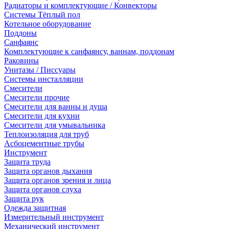
Радиаторы и комплектующие / Конвекторы
Системы Тёплый пол
Котельное оборудование
Поддоны
Санфаянс
Комплектующие к санфаянсу, ваннам, поддонам
Раковины
Унитазы / Писсуары
Системы инсталляции
Смесители
Смесители прочие
Смесители для ванны и душа
Смесители для кухни
Смесители для умывальника
Теплоизоляция для труб
Асбоцементные трубы
Инструмент
Защита труда
Защита органов дыхания
Защита органов зрения и лица
Защита органов слуха
Защита рук
Одежда защитная
Измерительный инструмент
Механический инструмент