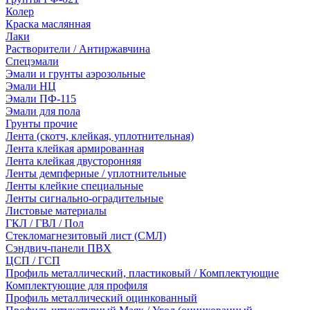
Колер
Краска маслянная
Лаки
Растворители / Антиржавчина
Спецэмали
Эмали и грунты аэрозольные
Эмали НЦ
Эмали ПФ-115
Эмали для пола
Грунты прочие
Лента (скотч, клейкая, уплотнительная)
Лента клейкая армированная
Лента клейкая двусторонняя
Ленты демпферные / уплотнительные
Ленты клейкие специальные
Ленты сигнально-оградительные
Листовые материалы
ГКЛ / ГВЛ / Пол
Стекломагнезитовый лист (СМЛ)
Сэндвич-панели ПВХ
ЦСП / ГСП
Профиль металлический, пластиковый / Комплектующие
Комплектующие для профиля
Профиль металлический оцинкованный