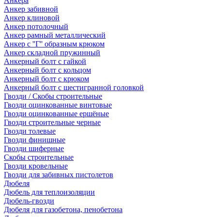
Анкера
Анкер забивной
Анкер клиновой
Анкер потолочный
Анкер рамный металлический
Анкер с ''Г'' образным крюком
Анкер складной пружинный
Анкерный болт с гайкой
Анкерный болт с кольцом
Анкерный болт с крюком
Анкерный болт с шестигранной головкой
Гвозди / Скобы строительные
Гвозди оцинкованные винтовые
Гвозди оцинкованные ершёные
Гвозди строительные черные
Гвозди толевые
Гвозди финишные
Гвозди шиферные
Скобы строительные
Гвозди кровельные
Гвозди для забивных пистолетов
Дюбеля
Дюбель для теплоизоляции
Дюбель-гвозди
Дюбеля для газобетона, пенобетона