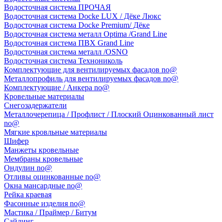
Водосточная система ПРОЧАЯ
Водосточная система Docke LUX / Дёке Люкс
Водосточная система Docke Premium/ Дёке
Водосточная система металл Optima /Grand Line
Водосточная система ПВХ Grand Line
Водосточная система металл /OSNO
Водосточная система Технониколь
Комплектующие для вентилируемых фасадов no@
Металлопрофиль для вентилируемых фасадов no@
Комплектующие / Анкера no@
Кровельные материалы
Снегозадержатели
Металлочерепица / Профлист / Плоский Оцинкованный лист
no@
Мягкие кровльные материалы
Шифер
Манжеты кровельные
Мембраны кровельные
Ондулин no@
Отливы оцинкованные no@
Окна мансардные no@
Рейка краевая
Фасонные изделия no@
Мастика / Праймер / Битум
Сайдинг