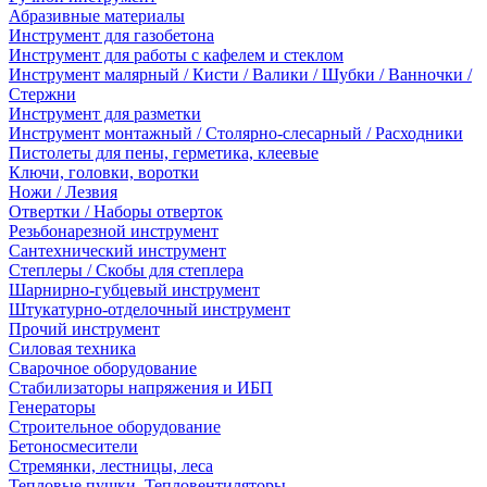
Абразивные материалы
Инструмент для газобетона
Инструмент для работы с кафелем и стеклом
Инструмент малярный / Кисти / Валики / Шубки / Ванночки /
Стержни
Инструмент для разметки
Инструмент монтажный / Столярно-слесарный / Расходники
Пистолеты для пены, герметика, клеевые
Ключи, головки, воротки
Ножи / Лезвия
Отвертки / Наборы отверток
Резьбонарезной инструмент
Сантехнический инструмент
Степлеры / Скобы для степлера
Шарнирно-губцевый инструмент
Штукатурно-отделочный инструмент
Прочий инструмент
Силовая техника
Сварочное оборудование
Стабилизаторы напряжения и ИБП
Генераторы
Строительное оборудование
Бетоносмесители
Стремянки, лестницы, леса
Тепловые пушки, Тепловентиляторы