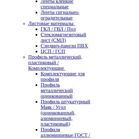
Ленты клейкие
специальные
Ленты сигнально-
оградительные
Листовые материалы
ГКЛ / ГВЛ / Пол
Стекломагнезитовый
лист (СМЛ)
Сэндвич-панели ПВХ
ЦСП / ГСП
Профиль металлический,
пластиковый /
Комплектующие
Комплектующие для
профиля
Профиль
металлический
оцинкованный
Профиль штукатурный
Маяк / Угол
(оцинкованный,
алюминиевый,
пластиковый)
Профиля
аллюминиевые ГОСТ /