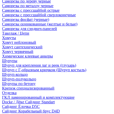
Саморезы по дереву черные
Саморезы по металлу черные
Саморезы с прессшайбой острые
Саморезы с прессшайбой сверлоконечные
Саморезы фосфат (черные)
Саморезы оцинкованные (желтые и белые)
Саморезы для сэндвич-панелей
Такелаж / Цепи
Хомуты
Хомут нейлоновый
Хомут сантехнический
Хомут червячный
Химические клеевые анкеры
Шурупы
Шуруп для крепления лаг и реек (глухарь)
Шуруп с Г-образным крючком (Шуруп костыль)
Шуруп-кольцо
Шуруп-полукольцо
Шурупы по бетону
Крепеж специализированный
Отделка
ГКЛ ламинированный и комплектующие
Docke / Дёке Сайдинг Standart
Сайдинг Ёлочка D5C
Сайдинг Корабельный брус D4D