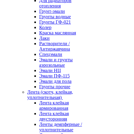
Для радиаторов
отопления
Грунт-эмали
Грунты водные
Грунты ГФ-021
Колер
Краска маслянная
Лаки
Растворители /
Антиржавчина
Спецэмали
Эмали и грунты
аэрозольные
Эмали НЦ
Эмали ПФ-115
Эмали для пола
Грунты прочие
Лента (скотч, клейкая,
уплотнительная)
Лента клейкая
армированная
Лента клейкая
двусторонняя
Ленты демпферные /
уплотнительные