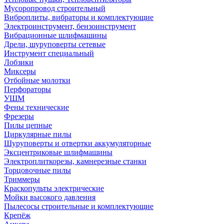
Мусоропровод строительный
Виброплиты, вибраторы и комплектующие
Электроинструмент, бензоинструмент
Вибрационные шлифмашины
Дрели, шуруповерты сетевые
Инструмент специальный
Лобзики
Миксеры
Отбойные молотки
Перфораторы
УШМ
Фены технические
Фрезеры
Пилы цепные
Циркулярные пилы
Шуруповерты и отвертки аккумуляторные
Эксцентриковые шлифмашины
Электроплиткорезы, камнерезные станки
Торцовочные пилы
Триммеры
Краскопульты электрические
Мойки высокого давления
Пылесосы строительные и комплектующие
Крепёж