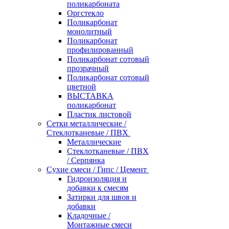
поликарбоната
Оргстекло
Поликарбонат
монолитный
Поликарбонат
профилированный
Поликарбонат сотовый
прозрачный
Поликарбонат сотовый
цветной
ВЫСТАВКА
поликарбонат
Пластик листовой
Сетки металлические /
Стеклотканевые / ПВХ
Металлические
Стеклотканевые / ПВХ
/ Серпянка
Сухие смеси / Гипс / Цемент
Гидроизоляция и
добавки к смесям
Затирки для швов и
добавки
Кладочные /
Монтажные смеси