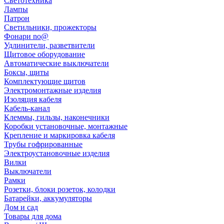
Светотехника
Лампы
Патрон
Светильники, прожекторы
Фонари no@
Удлинители, разветвители
Щитовое оборудование
Автоматические выключатели
Боксы, щиты
Комплектующие щитов
Электромонтажные изделия
Изоляция кабеля
Кабель-канал
Клеммы, гильзы, наконечники
Коробки установочные, монтажные
Крепление и маркировка кабеля
Трубы гофрированные
Электроустановочные изделия
Вилки
Выключатели
Рамки
Розетки, блоки розеток, колодки
Батарейки, аккумуляторы
Дом и сад
Товары для дома