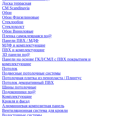
Доска террасная
CM Scandinavia
Обои
Обои Флизелиновые
Стеклообои
Стеклохолст
Обои Виниловые
Пленка самоклеящаяся no@
Панели ПВХ / МДФ
МДФ и комплектующие
ПВХ и комплектующие
3D панели no@
Панели на основе ГКЛ/СМЛ с ПВХ покрытием и
комплектующие
Потолок
Подвесные потолочные системы
Потолочная плитка из пенопласта / Плинтус
Потолок декоративный ПВХ
Шины потолочные
Подоконники no@
Комплектующие
Кровля и фасад
Алюминиевая композитная панель
Вентиляционная система для кровли
Водосточные системы