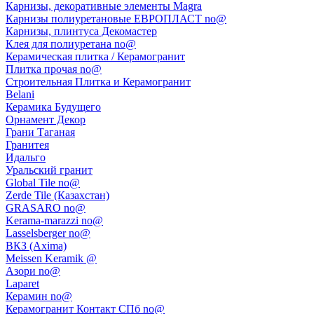
Карнизы, декоративные элементы Magra
Карнизы полиуретановые ЕВРОПЛАСТ no@
Карнизы, плинтуса Декомастер
Клея для полиуретана no@
Керамическая плитка / Керамогранит
Плитка прочая no@
Строительная Плитка и Керамогранит
Belani
Керамика Будущего
Орнамент Декор
Грани Таганая
Гранитея
Идальго
Уральский гранит
Global Tile no@
Zerde Tile (Казахстан)
GRASARO no@
Kerama-marazzi no@
Lasselsberger no@
ВКЗ (Axima)
Meissen Keramik @
Азори no@
Laparet
Керамин no@
Керамогранит Контакт СПб no@