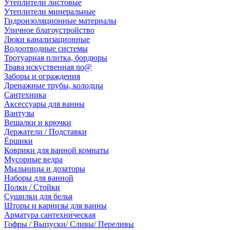
Утеплители листовые
Утеплители минеральные
Гидроизоляционные материалы
Уличное благоустройство
Люки канализационные
Водоотводные системы
Тротуарная плитка, бордюры
Трава искуственная no@
Заборы и ограждения
Дренажные трубы, колодцы
Сантехника
Аксессуары для ванны
Вантузы
Вешалки и крючки
Держатели / Подставки
Ёршики
Коврики для ванной комнаты
Мусорные ведра
Мыльницы и дозаторы
Наборы для ванной
Полки / Стойки
Сушилки для белья
Шторы и карнизы для ванны
Арматура сантехническая
Гофры / Выпуски/ Сливы/ Переливы