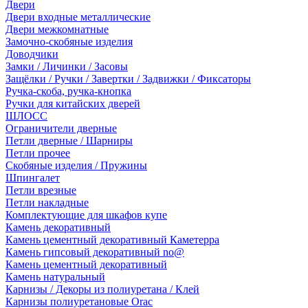
Двери
Двери входные металлические
Двери межкомнатные
Замочно-скобяные изделия
Доводчики
Замки / Личинки / Засовы
Защёлки / Ручки / Завертки / Задвижки / Фиксаторы
Ручка-скоба, ручка-кнопка
Ручки для китайских дверей
ШЛОСС
Ограничители дверные
Петли дверные / Шарниры
Петли прочее
Скобяные изделия / Пружины
Шпингалет
Петли врезные
Петли накладные
Комплектующие для шкафов купе
Камень декоративный
Камень цементный декоративный Каметерра
Камень гипсовый декоративный no@
Камень цементный декоративный
Камень натуральный
Карнизы / Декоры из полиуретана / Клей
Карнизы полиуретановые Orac