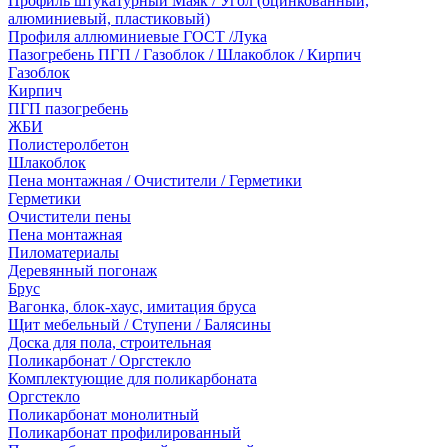
Профиль штукатурный Маяк / Угол (оцинкованный,
алюминиевый, пластиковый)
Профиля аллюминиевые ГОСТ /Лука
Пазогребень ПГП / Газоблок / Шлакоблок / Кирпич
Газоблок
Кирпич
ПГП пазогребень
ЖБИ
Полистеролбетон
Шлакоблок
Пена монтажная / Очистители / Герметики
Герметики
Очистители пены
Пена монтажная
Пиломатериалы
Деревянный погонаж
Брус
Вагонка, блок-хаус, имитация бруса
Щит мебельный / Ступени / Балясины
Доска для пола, строительная
Поликарбонат / Оргстекло
Комплектующие для поликарбоната
Оргстекло
Поликарбонат монолитный
Поликарбонат профилированный