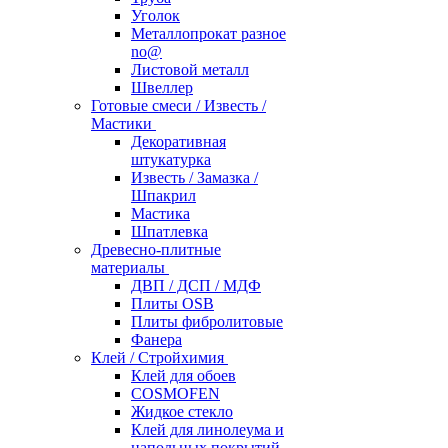
Уголок
Металлопрокат разное
no@
Листовой металл
Швеллер
Готовые смеси / Известь /
Мастики
Декоративная
штукатурка
Известь / Замазка /
Шпакрил
Мастика
Шпатлевка
Древесно-плитные
материалы
ДВП / ДСП / МДФ
Плиты OSB
Плиты фибролитовые
Фанера
Клей / Стройхимия
Клей для обоев
COSMOFEN
Жидкое стекло
Клей для линолеума и
напольных покрытий