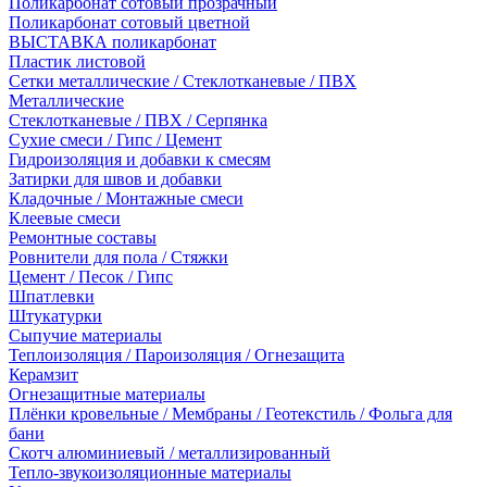
Поликарбонат сотовый прозрачный
Поликарбонат сотовый цветной
ВЫСТАВКА поликарбонат
Пластик листовой
Сетки металлические / Стеклотканевые / ПВХ
Металлические
Стеклотканевые / ПВХ / Серпянка
Сухие смеси / Гипс / Цемент
Гидроизоляция и добавки к смесям
Затирки для швов и добавки
Кладочные / Монтажные смеси
Клеевые смеси
Ремонтные составы
Ровнители для пола / Стяжки
Цемент / Песок / Гипс
Шпатлевки
Штукатурки
Сыпучие материалы
Теплоизоляция / Пароизоляция / Огнезащита
Керамзит
Огнезащитные материалы
Плёнки кровельные / Мембраны / Геотекстиль / Фольга для
бани
Скотч алюминиевый / металлизированный
Тепло-звукоизоляционные материалы