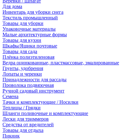
Веревки / Шпагат
Для дома
Инвентарь для уборки снега
Текстиль промышленный
Товары для уборки
Упаковочные материалы
Малые архитектурные формы
Товары для кухни
Шкафы/Ящики почтовые
Товары для сада
Плёнка полиэтиленовая
Ведра оцинкованные, пластмассовые, эмалированные
Грунты, удобрения
Лопаты и черенки
Принадлежности для рассады
Проволока подвязочная
Ручной садовый инструмент
Семена
Тачки и комплектующие / Носилки
Теплицы / Грядки
Шланги поливочные и комплектующие
Лески для триммеров
Средства от вредителей
Товары для отдыха
Пикник