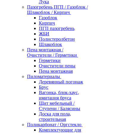
Лука
Пазогребень ПГП / Газоблок /
Шлакоблок / Кирпич
Газоблок
Кирпич
ПГП пазогребень
ЖБИ
Полистеролбетон
Шлакоблок
Пена монтажная /
Очистители / Герметики
Герметики
Очистители пены
Пена монтажная
Пиломатериалы
Деревянный погонаж
Брус
Вагонка, блок-хаус,
имитация бруса
Щит мебельный /
Ступени / Балясины
Доска для пола,
строительная
Поликарбонат / Оргстекло
Комплектующие для