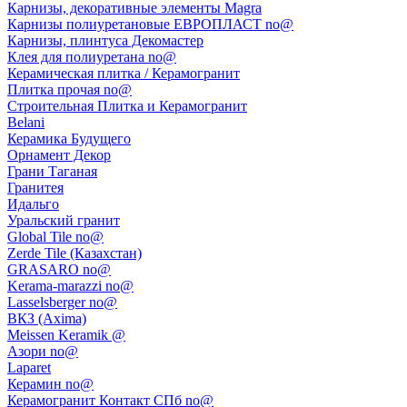
Карнизы, декоративные элементы Magra
Карнизы полиуретановые ЕВРОПЛАСТ no@
Карнизы, плинтуса Декомастер
Клея для полиуретана no@
Керамическая плитка / Керамогранит
Плитка прочая no@
Строительная Плитка и Керамогранит
Belani
Керамика Будущего
Орнамент Декор
Грани Таганая
Гранитея
Идальго
Уральский гранит
Global Tile no@
Zerde Tile (Казахстан)
GRASARO no@
Kerama-marazzi no@
Lasselsberger no@
ВКЗ (Axima)
Meissen Keramik @
Азори no@
Laparet
Керамин no@
Керамогранит Контакт СПб no@