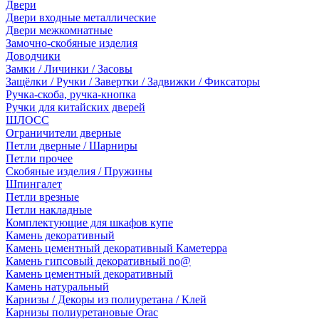
Двери
Двери входные металлические
Двери межкомнатные
Замочно-скобяные изделия
Доводчики
Замки / Личинки / Засовы
Защёлки / Ручки / Завертки / Задвижки / Фиксаторы
Ручка-скоба, ручка-кнопка
Ручки для китайских дверей
ШЛОСС
Ограничители дверные
Петли дверные / Шарниры
Петли прочее
Скобяные изделия / Пружины
Шпингалет
Петли врезные
Петли накладные
Комплектующие для шкафов купе
Камень декоративный
Камень цементный декоративный Каметерра
Камень гипсовый декоративный no@
Камень цементный декоративный
Камень натуральный
Карнизы / Декоры из полиуретана / Клей
Карнизы полиуретановые Orac