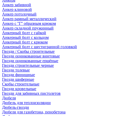
Анкера
Анкер забивной
Анкер клиновой
Анкер потолочный
Анкер рамный металлический
Анкер с ''Г'' образным крюком
Анкер складной пружинный
Анкерный болт с гайкой
Анкерный болт с кольцом
Анкерный болт с крюком
Анкерный болт с шестигранной головкой
Гвозди / Скобы строительные
Гвозди оцинкованные винтовые
Гвозди оцинкованные ершёные
Гвозди строительные черные
Гвозди толевые
Гвозди финишные
Гвозди шиферные
Скобы строительные
Гвозди кровельные
Гвозди для забивных пистолетов
Дюбеля
Дюбель для теплоизоляции
Дюбель-гвозди
Дюбеля для газобетона, пенобетона