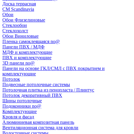
Доска террасная
CM Scandinavia
Обои
Обои Флизелиновые
Стеклообои
Стеклохолст
Обои Виниловые
Пленка самоклеящаяся no@
Панели ПВХ / МДФ
МДФ и комплектующие
ПВХ и комплектующие
3D панели no@
Панели на основе ГКЛ/СМЛ с ПВХ покрытием и
комплектующие
Потолок
Подвесные потолочные системы
Потолочная плитка из пенопласта / Плинтус
Потолок декоративный ПВХ
Шины потолочные
Подоконники no@
Комплектующие
Кровля и фасад
Алюминиевая композитная панель
Вентиляционная система для кровли
Водосточные системы