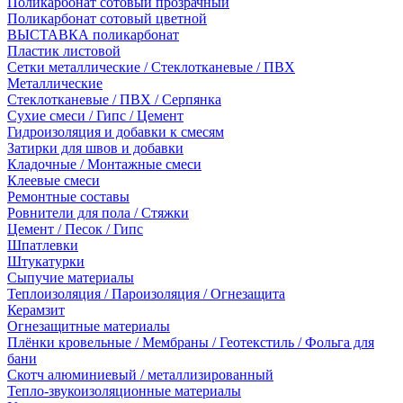
Поликарбонат сотовый прозрачный
Поликарбонат сотовый цветной
ВЫСТАВКА поликарбонат
Пластик листовой
Сетки металлические / Стеклотканевые / ПВХ
Металлические
Стеклотканевые / ПВХ / Серпянка
Сухие смеси / Гипс / Цемент
Гидроизоляция и добавки к смесям
Затирки для швов и добавки
Кладочные / Монтажные смеси
Клеевые смеси
Ремонтные составы
Ровнители для пола / Стяжки
Цемент / Песок / Гипс
Шпатлевки
Штукатурки
Сыпучие материалы
Теплоизоляция / Пароизоляция / Огнезащита
Керамзит
Огнезащитные материалы
Плёнки кровельные / Мембраны / Геотекстиль / Фольга для
бани
Скотч алюминиевый / металлизированный
Тепло-звукоизоляционные материалы