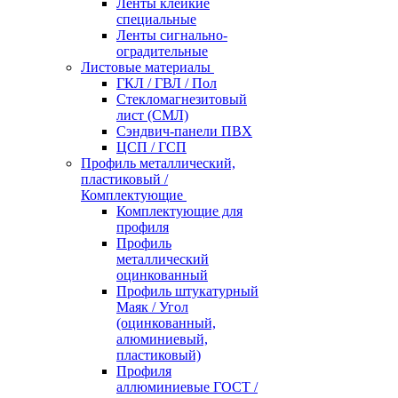
Ленты клейкие
специальные
Ленты сигнально-
оградительные
Листовые материалы
ГКЛ / ГВЛ / Пол
Стекломагнезитовый
лист (СМЛ)
Сэндвич-панели ПВХ
ЦСП / ГСП
Профиль металлический,
пластиковый /
Комплектующие
Комплектующие для
профиля
Профиль
металлический
оцинкованный
Профиль штукатурный
Маяк / Угол
(оцинкованный,
алюминиевый,
пластиковый)
Профиля
аллюминиевые ГОСТ /