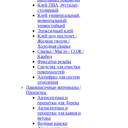
Клей ПВА, бустилат,
столярный
Клей универсальный,
моментальный,
термостойкий
Эпоксидный клей
Клей под пистолет /
Жидкие гвозди /
Холодная сварка
Смазка / Масло / СОЖ /
Карбид
Фиксатор резьбы
Средства для очистки
поверхностей
Антифриз для систем
отопления
Лакокрасочные материалы /
Пропитки
Антисептики и
пропитки для Дерева
Антисептики и
пропитки для камня и
бетона
Водные краски