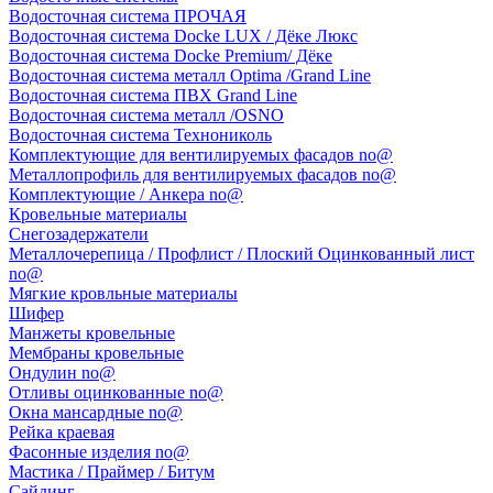
Водосточная система ПРОЧАЯ
Водосточная система Docke LUX / Дёке Люкс
Водосточная система Docke Premium/ Дёке
Водосточная система металл Optima /Grand Line
Водосточная система ПВХ Grand Line
Водосточная система металл /OSNO
Водосточная система Технониколь
Комплектующие для вентилируемых фасадов no@
Металлопрофиль для вентилируемых фасадов no@
Комплектующие / Анкера no@
Кровельные материалы
Снегозадержатели
Металлочерепица / Профлист / Плоский Оцинкованный лист
no@
Мягкие кровльные материалы
Шифер
Манжеты кровельные
Мембраны кровельные
Ондулин no@
Отливы оцинкованные no@
Окна мансардные no@
Рейка краевая
Фасонные изделия no@
Мастика / Праймер / Битум
Сайдинг