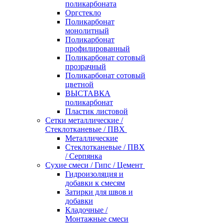
поликарбоната
Оргстекло
Поликарбонат
монолитный
Поликарбонат
профилированный
Поликарбонат сотовый
прозрачный
Поликарбонат сотовый
цветной
ВЫСТАВКА
поликарбонат
Пластик листовой
Сетки металлические /
Стеклотканевые / ПВХ
Металлические
Стеклотканевые / ПВХ
/ Серпянка
Сухие смеси / Гипс / Цемент
Гидроизоляция и
добавки к смесям
Затирки для швов и
добавки
Кладочные /
Монтажные смеси