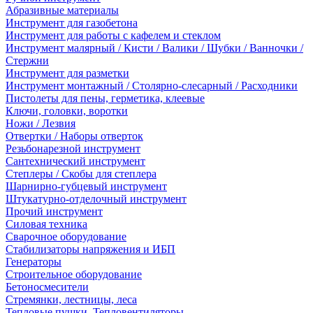
Абразивные материалы
Инструмент для газобетона
Инструмент для работы с кафелем и стеклом
Инструмент малярный / Кисти / Валики / Шубки / Ванночки /
Стержни
Инструмент для разметки
Инструмент монтажный / Столярно-слесарный / Расходники
Пистолеты для пены, герметика, клеевые
Ключи, головки, воротки
Ножи / Лезвия
Отвертки / Наборы отверток
Резьбонарезной инструмент
Сантехнический инструмент
Степлеры / Скобы для степлера
Шарнирно-губцевый инструмент
Штукатурно-отделочный инструмент
Прочий инструмент
Силовая техника
Сварочное оборудование
Стабилизаторы напряжения и ИБП
Генераторы
Строительное оборудование
Бетоносмесители
Стремянки, лестницы, леса
Тепловые пушки, Тепловентиляторы