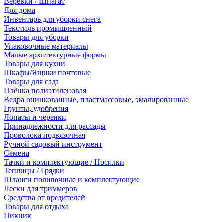
Веревки / Шпагат
Для дома
Инвентарь для уборки снега
Текстиль промышленный
Товары для уборки
Упаковочные материалы
Малые архитектурные формы
Товары для кухни
Шкафы/Ящики почтовые
Товары для сада
Плёнка полиэтиленовая
Ведра оцинкованные, пластмассовые, эмалированные
Грунты, удобрения
Лопаты и черенки
Принадлежности для рассады
Проволока подвязочная
Ручной садовый инструмент
Семена
Тачки и комплектующие / Носилки
Теплицы / Грядки
Шланги поливочные и комплектующие
Лески для триммеров
Средства от вредителей
Товары для отдыха
Пикник