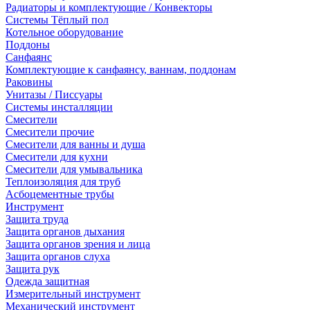
Радиаторы и комплектующие / Конвекторы
Системы Тёплый пол
Котельное оборудование
Поддоны
Санфаянс
Комплектующие к санфаянсу, ваннам, поддонам
Раковины
Унитазы / Писсуары
Системы инсталляции
Смесители
Смесители прочие
Смесители для ванны и душа
Смесители для кухни
Смесители для умывальника
Теплоизоляция для труб
Асбоцементные трубы
Инструмент
Защита труда
Защита органов дыхания
Защита органов зрения и лица
Защита органов слуха
Защита рук
Одежда защитная
Измерительный инструмент
Механический инструмент