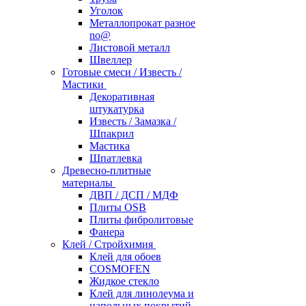
Уголок
Металлопрокат разное
no@
Листовой металл
Швеллер
Готовые смеси / Известь /
Мастики
Декоративная
штукатурка
Известь / Замазка /
Шпакрил
Мастика
Шпатлевка
Древесно-плитные
материалы
ДВП / ДСП / МДФ
Плиты OSB
Плиты фибролитовые
Фанера
Клей / Стройхимия
Клей для обоев
COSMOFEN
Жидкое стекло
Клей для линолеума и
напольных покрытий