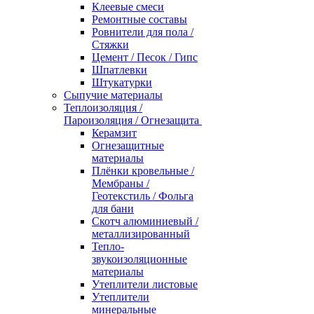
Клеевые смеси
Ремонтные составы
Ровнители для пола /
Стяжки
Цемент / Песок / Гипс
Шпатлевки
Штукатурки
Сыпучие материалы
Теплоизоляция /
Пароизоляция / Огнезащита
Керамзит
Огнезащитные
материалы
Плёнки кровельные /
Мембраны /
Геотекстиль / Фольга
для бани
Скотч алюминиевый /
металлизированный
Тепло-
звукоизоляционные
материалы
Утеплители листовые
Утеплители
минеральные