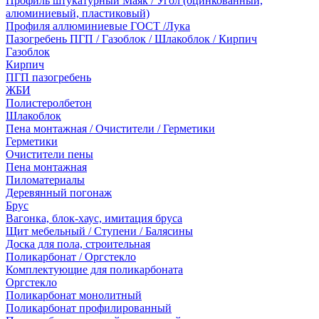
Профиль штукатурный Маяк / Угол (оцинкованный,
алюминиевый, пластиковый)
Профиля аллюминиевые ГОСТ /Лука
Пазогребень ПГП / Газоблок / Шлакоблок / Кирпич
Газоблок
Кирпич
ПГП пазогребень
ЖБИ
Полистеролбетон
Шлакоблок
Пена монтажная / Очистители / Герметики
Герметики
Очистители пены
Пена монтажная
Пиломатериалы
Деревянный погонаж
Брус
Вагонка, блок-хаус, имитация бруса
Щит мебельный / Ступени / Балясины
Доска для пола, строительная
Поликарбонат / Оргстекло
Комплектующие для поликарбоната
Оргстекло
Поликарбонат монолитный
Поликарбонат профилированный