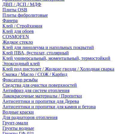
ДВП / ДСП / МДФ
Плиты OSB
Плиты фибролитовые
Фанера
Клей / Стройхимия
Клей для обоев
COSMOFEN
Жидкое стекло
Клей для линолеума и напольных покрытий
Клей ПВА, бустилат, столярный
Клей универсальный, моментальный, термостойкий
Эпоксидный клей
Клей под пистолет / Жидкие гвозди / Холодная сварка
Смазка / Масло / СОЖ / Карбид
Фиксатор резьбы
Средства для очистки поверхностей
Антифриз для систем отопления
Лакокрасочные материалы / Пропитки
Антисептики и пропитки для Дерева
Антисептики и пропитки для камня и бетона
Водные краски
Для радиаторов отопления
Грунт-эмали
Грунты водные
Грунты ГФ-021