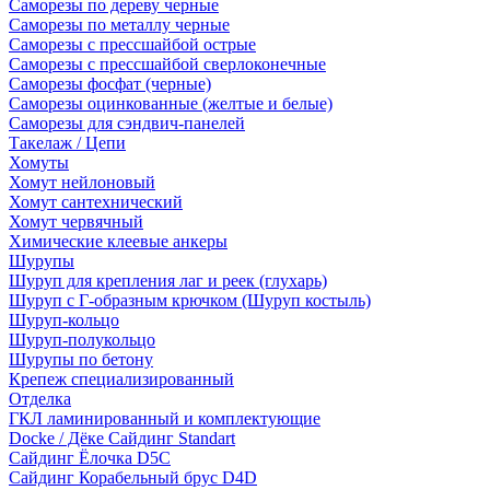
Саморезы по дереву черные
Саморезы по металлу черные
Саморезы с прессшайбой острые
Саморезы с прессшайбой сверлоконечные
Саморезы фосфат (черные)
Саморезы оцинкованные (желтые и белые)
Саморезы для сэндвич-панелей
Такелаж / Цепи
Хомуты
Хомут нейлоновый
Хомут сантехнический
Хомут червячный
Химические клеевые анкеры
Шурупы
Шуруп для крепления лаг и реек (глухарь)
Шуруп с Г-образным крючком (Шуруп костыль)
Шуруп-кольцо
Шуруп-полукольцо
Шурупы по бетону
Крепеж специализированный
Отделка
ГКЛ ламинированный и комплектующие
Docke / Дёке Сайдинг Standart
Сайдинг Ёлочка D5C
Сайдинг Корабельный брус D4D