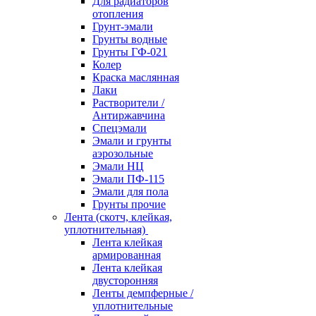
Для радиаторов
отопления
Грунт-эмали
Грунты водные
Грунты ГФ-021
Колер
Краска маслянная
Лаки
Растворители /
Антиржавчина
Спецэмали
Эмали и грунты
аэрозольные
Эмали НЦ
Эмали ПФ-115
Эмали для пола
Грунты прочие
Лента (скотч, клейкая,
уплотнительная)
Лента клейкая
армированная
Лента клейкая
двусторонняя
Ленты демпферные /
уплотнительные