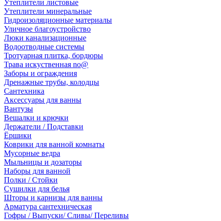
Утеплители листовые
Утеплители минеральные
Гидроизоляционные материалы
Уличное благоустройство
Люки канализационные
Водоотводные системы
Тротуарная плитка, бордюры
Трава искуственная no@
Заборы и ограждения
Дренажные трубы, колодцы
Сантехника
Аксессуары для ванны
Вантузы
Вешалки и крючки
Держатели / Подставки
Ёршики
Коврики для ванной комнаты
Мусорные ведра
Мыльницы и дозаторы
Наборы для ванной
Полки / Стойки
Сушилки для белья
Шторы и карнизы для ванны
Арматура сантехническая
Гофры / Выпуски/ Сливы/ Переливы