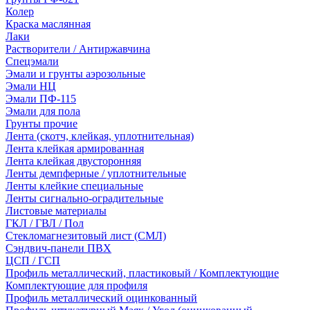
Колер
Краска маслянная
Лаки
Растворители / Антиржавчина
Спецэмали
Эмали и грунты аэрозольные
Эмали НЦ
Эмали ПФ-115
Эмали для пола
Грунты прочие
Лента (скотч, клейкая, уплотнительная)
Лента клейкая армированная
Лента клейкая двусторонняя
Ленты демпферные / уплотнительные
Ленты клейкие специальные
Ленты сигнально-оградительные
Листовые материалы
ГКЛ / ГВЛ / Пол
Стекломагнезитовый лист (СМЛ)
Сэндвич-панели ПВХ
ЦСП / ГСП
Профиль металлический, пластиковый / Комплектующие
Комплектующие для профиля
Профиль металлический оцинкованный