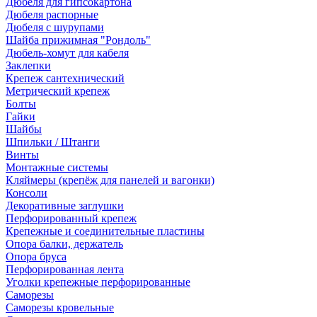
Дюбеля для гипсокартона
Дюбеля распорные
Дюбеля с шурупами
Шайба прижимная "Рондоль"
Дюбель-хомут для кабеля
Заклепки
Крепеж сантехнический
Метрический крепеж
Болты
Гайки
Шайбы
Шпильки / Штанги
Винты
Монтажные системы
Кляймеры (крепёж для панелей и вагонки)
Консоли
Декоративные заглушки
Перфорированный крепеж
Крепежные и соединительные пластины
Опора балки, держатель
Опора бруса
Перфорированная лента
Уголки крепежные перфорированные
Саморезы
Саморезы кровельные