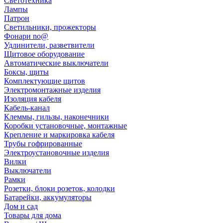
Светотехника
Лампы
Патрон
Светильники, прожекторы
Фонари no@
Удлинители, разветвители
Щитовое оборудование
Автоматические выключатели
Боксы, щиты
Комплектующие щитов
Электромонтажные изделия
Изоляция кабеля
Кабель-канал
Клеммы, гильзы, наконечники
Коробки установочные, монтажные
Крепление и маркировка кабеля
Трубы гофрированные
Электроустановочные изделия
Вилки
Выключатели
Рамки
Розетки, блоки розеток, колодки
Батарейки, аккумуляторы
Дом и сад
Товары для дома