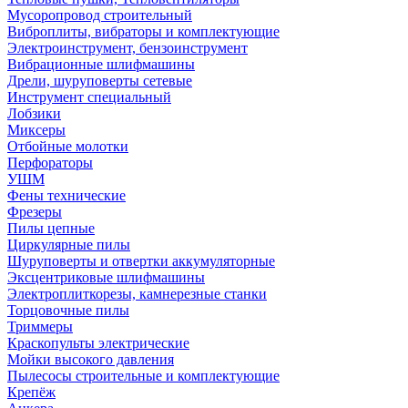
Мусоропровод строительный
Виброплиты, вибраторы и комплектующие
Электроинструмент, бензоинструмент
Вибрационные шлифмашины
Дрели, шуруповерты сетевые
Инструмент специальный
Лобзики
Миксеры
Отбойные молотки
Перфораторы
УШМ
Фены технические
Фрезеры
Пилы цепные
Циркулярные пилы
Шуруповерты и отвертки аккумуляторные
Эксцентриковые шлифмашины
Электроплиткорезы, камнерезные станки
Торцовочные пилы
Триммеры
Краскопульты электрические
Мойки высокого давления
Пылесосы строительные и комплектующие
Крепёж