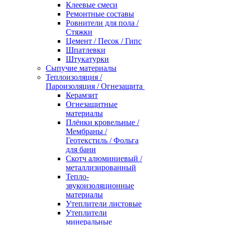
Клеевые смеси
Ремонтные составы
Ровнители для пола /
Стяжки
Цемент / Песок / Гипс
Шпатлевки
Штукатурки
Сыпучие материалы
Теплоизоляция /
Пароизоляция / Огнезащита
Керамзит
Огнезащитные
материалы
Плёнки кровельные /
Мембраны /
Геотекстиль / Фольга
для бани
Скотч алюминиевый /
металлизированный
Тепло-
звукоизоляционные
материалы
Утеплители листовые
Утеплители
минеральные