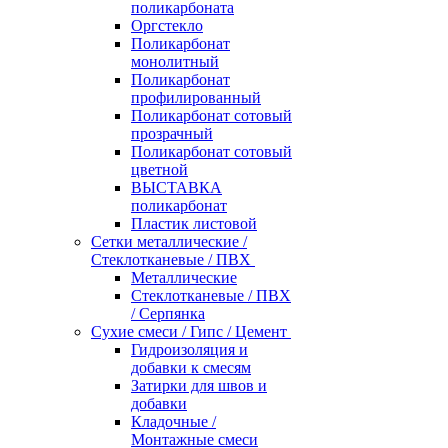
поликарбоната
Оргстекло
Поликарбонат
монолитный
Поликарбонат
профилированный
Поликарбонат сотовый
прозрачный
Поликарбонат сотовый
цветной
ВЫСТАВКА
поликарбонат
Пластик листовой
Сетки металлические /
Стеклотканевые / ПВХ
Металлические
Стеклотканевые / ПВХ
/ Серпянка
Сухие смеси / Гипс / Цемент
Гидроизоляция и
добавки к смесям
Затирки для швов и
добавки
Кладочные /
Монтажные смеси