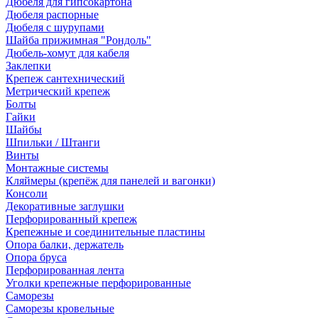
Дюбеля для гипсокартона
Дюбеля распорные
Дюбеля с шурупами
Шайба прижимная "Рондоль"
Дюбель-хомут для кабеля
Заклепки
Крепеж сантехнический
Метрический крепеж
Болты
Гайки
Шайбы
Шпильки / Штанги
Винты
Монтажные системы
Кляймеры (крепёж для панелей и вагонки)
Консоли
Декоративные заглушки
Перфорированный крепеж
Крепежные и соединительные пластины
Опора балки, держатель
Опора бруса
Перфорированная лента
Уголки крепежные перфорированные
Саморезы
Саморезы кровельные