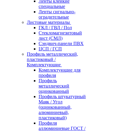
Ленты клейкие
специальные
Ленты сигнально-
оградительные
Листовые материалы
ГКЛ / ГВЛ / Пол
Стекломагнезитовый
лист (СМЛ)
Сэндвич-панели ПВХ
ЦСП / ГСП
Профиль металлический,
пластиковый /
Комплектующие
Комплектующие для
профиля
Профиль
металлический
оцинкованный
Профиль штукатурный
Маяк / Угол
(оцинкованный,
алюминиевый,
пластиковый)
Профиля
аллюминиевые ГОСТ /