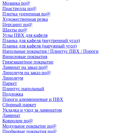
Мозаика no@
Пиастрелла no@
Плитка уцененная no@
Художественная резка
Церсанит no@
Шахты no@
Углы ПВХ для кафеля
Планка для кафеля (внутренний угол)
Планка для кафеля (наружный угол)
Напольные покрытия / Плинтус ПВХ / Пороги
Виниловые покрытия
Грязезащитное покрытие
Ламинат на заказ no@
Линолеум на заказ no@
Линолеум
Паркет
Плинтус напольный
Подложка
Пороги алюминиевые и ПВХ
Сборный паркет
Укладка и уход за ламинатом
Ламинат
Ковролин no@
Модульное покрытие no@
Пробковые покрытия no@