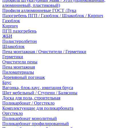
Профиль штукатурный Маяк / Угол (оцинкованный,
алюминиевый, пластиковый)
Профиля аллюминиевые ГОСТ /Лука
Пазогребень ПГП / Газоблок / Шлакоблок / Кирпич
Газоблок
Кирпич
ПГП пазогребень
ЖБИ
Полистеролбетон
Шлакоблок
Пена монтажная / Очистители / Герметики
Герметики
Очистители пены
Пена монтажная
Пиломатериалы
Деревянный погонаж
Брус
Вагонка, блок-хаус, имитация бруса
Щит мебельный / Ступени / Балясины
Доска для пола, строительная
Поликарбонат / Оргстекло
Комплектующие для поликарбоната
Оргстекло
Поликарбонат монолитный
Поликарбонат профилированный