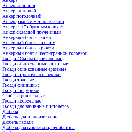
Анкера
Анкер забивной
Анкер клиновой
Анкер потолочный
Анкер рамный металлический
Анкер с ''Г'' образным крюком
Анкер складной пружинный
Анкерный болт с гайкой
Анкерный болт с кольцом
Анкерный болт с крюком
Анкерный болт с шестигранной головкой
Гвозди / Скобы строительные
Гвозди оцинкованные винтовые
Гвозди оцинкованные ершёные
Гвозди строительные черные
Гвозди толевые
Гвозди финишные
Гвозди шиферные
Скобы строительные
Гвозди кровельные
Гвозди для забивных пистолетов
Дюбеля
Дюбель для теплоизоляции
Дюбель-гвозди
Дюбеля для газобетона, пенобетона