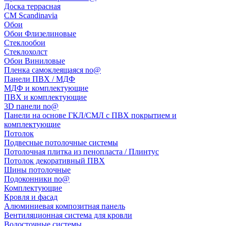
Доска террасная
CM Scandinavia
Обои
Обои Флизелиновые
Стеклообои
Стеклохолст
Обои Виниловые
Пленка самоклеящаяся no@
Панели ПВХ / МДФ
МДФ и комплектующие
ПВХ и комплектующие
3D панели no@
Панели на основе ГКЛ/СМЛ с ПВХ покрытием и
комплектующие
Потолок
Подвесные потолочные системы
Потолочная плитка из пенопласта / Плинтус
Потолок декоративный ПВХ
Шины потолочные
Подоконники no@
Комплектующие
Кровля и фасад
Алюминиевая композитная панель
Вентиляционная система для кровли
Водосточные системы