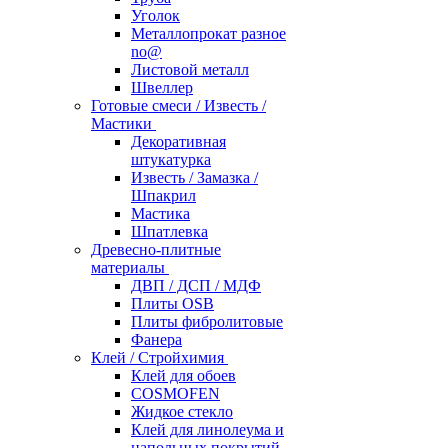
Уголок
Металлопрокат разное
no@
Листовой металл
Швеллер
Готовые смеси / Известь /
Мастики
Декоративная
штукатурка
Известь / Замазка /
Шпакрил
Мастика
Шпатлевка
Древесно-плитные
материалы
ДВП / ДСП / МДФ
Плиты OSB
Плиты фибролитовые
Фанера
Клей / Стройхимия
Клей для обоев
COSMOFEN
Жидкое стекло
Клей для линолеума и
напольных покрытий