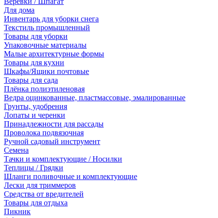
Веревки / Шпагат
Для дома
Инвентарь для уборки снега
Текстиль промышленный
Товары для уборки
Упаковочные материалы
Малые архитектурные формы
Товары для кухни
Шкафы/Ящики почтовые
Товары для сада
Плёнка полиэтиленовая
Ведра оцинкованные, пластмассовые, эмалированные
Грунты, удобрения
Лопаты и черенки
Принадлежности для рассады
Проволока подвязочная
Ручной садовый инструмент
Семена
Тачки и комплектующие / Носилки
Теплицы / Грядки
Шланги поливочные и комплектующие
Лески для триммеров
Средства от вредителей
Товары для отдыха
Пикник