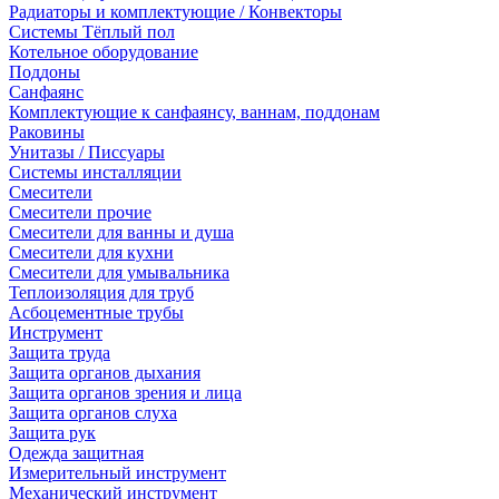
Радиаторы и комплектующие / Конвекторы
Системы Тёплый пол
Котельное оборудование
Поддоны
Санфаянс
Комплектующие к санфаянсу, ваннам, поддонам
Раковины
Унитазы / Писсуары
Системы инсталляции
Смесители
Смесители прочие
Смесители для ванны и душа
Смесители для кухни
Смесители для умывальника
Теплоизоляция для труб
Асбоцементные трубы
Инструмент
Защита труда
Защита органов дыхания
Защита органов зрения и лица
Защита органов слуха
Защита рук
Одежда защитная
Измерительный инструмент
Механический инструмент