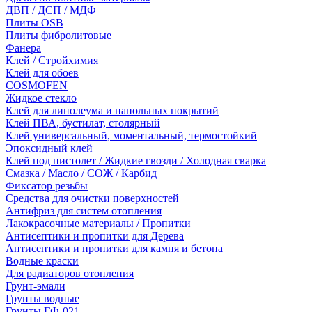
ДВП / ДСП / МДФ
Плиты OSB
Плиты фибролитовые
Фанера
Клей / Стройхимия
Клей для обоев
COSMOFEN
Жидкое стекло
Клей для линолеума и напольных покрытий
Клей ПВА, бустилат, столярный
Клей универсальный, моментальный, термостойкий
Эпоксидный клей
Клей под пистолет / Жидкие гвозди / Холодная сварка
Смазка / Масло / СОЖ / Карбид
Фиксатор резьбы
Средства для очистки поверхностей
Антифриз для систем отопления
Лакокрасочные материалы / Пропитки
Антисептики и пропитки для Дерева
Антисептики и пропитки для камня и бетона
Водные краски
Для радиаторов отопления
Грунт-эмали
Грунты водные
Грунты ГФ-021