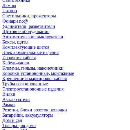
Светотехника
Лампы
Патрон
Светильники, прожекторы
Фонари no@
Удлинители, разветвители
Щитовое оборудование
Автоматические выключатели
Боксы, щиты
Комплектующие щитов
Электромонтажные изделия
Изоляция кабеля
Кабель-канал
Клеммы, гильзы, наконечники
Коробки установочные, монтажные
Крепление и маркировка кабеля
Трубы гофрированные
Электроустановочные изделия
Вилки
Выключатели
Рамки
Розетки, блоки розеток, колодки
Батарейки, аккумуляторы
Дом и сад
Товары для дома