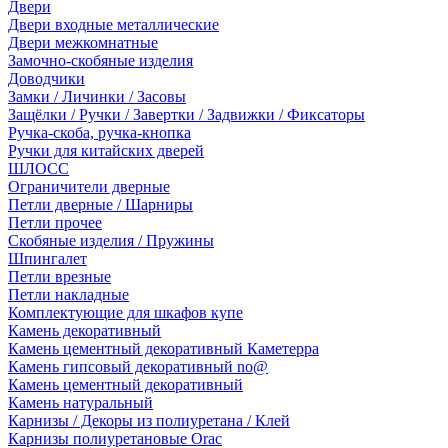
Двери
Двери входные металлические
Двери межкомнатные
Замочно-скобяные изделия
Доводчики
Замки / Личинки / Засовы
Защёлки / Ручки / Завертки / Задвижки / Фиксаторы
Ручка-скоба, ручка-кнопка
Ручки для китайских дверей
ШЛОСС
Ограничители дверные
Петли дверные / Шарниры
Петли прочее
Скобяные изделия / Пружины
Шпингалет
Петли врезные
Петли накладные
Комплектующие для шкафов купе
Камень декоративный
Камень цементный декоративный Каметерра
Камень гипсовый декоративный no@
Камень цементный декоративный
Камень натуральный
Карнизы / Декоры из полиуретана / Клей
Карнизы полиуретановые Orac