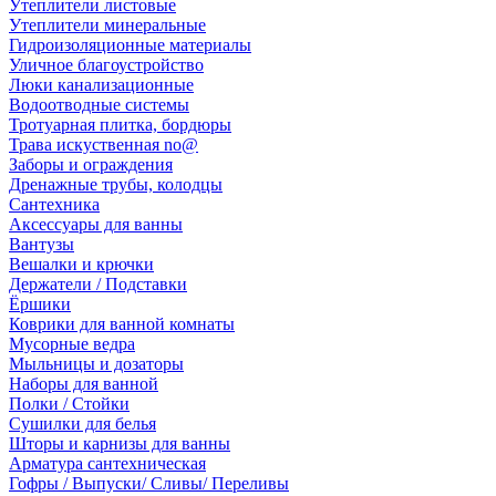
Утеплители листовые
Утеплители минеральные
Гидроизоляционные материалы
Уличное благоустройство
Люки канализационные
Водоотводные системы
Тротуарная плитка, бордюры
Трава искуственная no@
Заборы и ограждения
Дренажные трубы, колодцы
Сантехника
Аксессуары для ванны
Вантузы
Вешалки и крючки
Держатели / Подставки
Ёршики
Коврики для ванной комнаты
Мусорные ведра
Мыльницы и дозаторы
Наборы для ванной
Полки / Стойки
Сушилки для белья
Шторы и карнизы для ванны
Арматура сантехническая
Гофры / Выпуски/ Сливы/ Переливы