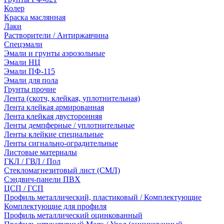
Колер
Краска маслянная
Лаки
Растворители / Антиржавчина
Спецэмали
Эмали и грунты аэрозольные
Эмали НЦ
Эмали ПФ-115
Эмали для пола
Грунты прочие
Лента (скотч, клейкая, уплотнительная)
Лента клейкая армированная
Лента клейкая двусторонняя
Ленты демпферные / уплотнительные
Ленты клейкие специальные
Ленты сигнально-оградительные
Листовые материалы
ГКЛ / ГВЛ / Пол
Стекломагнезитовый лист (СМЛ)
Сэндвич-панели ПВХ
ЦСП / ГСП
Профиль металлический, пластиковый / Комплектующие
Комплектующие для профиля
Профиль металлический оцинкованный