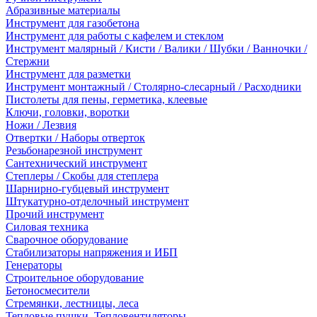
Абразивные материалы
Инструмент для газобетона
Инструмент для работы с кафелем и стеклом
Инструмент малярный / Кисти / Валики / Шубки / Ванночки /
Стержни
Инструмент для разметки
Инструмент монтажный / Столярно-слесарный / Расходники
Пистолеты для пены, герметика, клеевые
Ключи, головки, воротки
Ножи / Лезвия
Отвертки / Наборы отверток
Резьбонарезной инструмент
Сантехнический инструмент
Степлеры / Скобы для степлера
Шарнирно-губцевый инструмент
Штукатурно-отделочный инструмент
Прочий инструмент
Силовая техника
Сварочное оборудование
Стабилизаторы напряжения и ИБП
Генераторы
Строительное оборудование
Бетоносмесители
Стремянки, лестницы, леса
Тепловые пушки, Тепловентиляторы