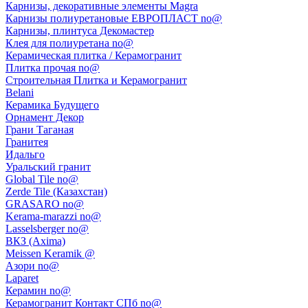
Карнизы, декоративные элементы Magra
Карнизы полиуретановые ЕВРОПЛАСТ no@
Карнизы, плинтуса Декомастер
Клея для полиуретана no@
Керамическая плитка / Керамогранит
Плитка прочая no@
Строительная Плитка и Керамогранит
Belani
Керамика Будущего
Орнамент Декор
Грани Таганая
Гранитея
Идальго
Уральский гранит
Global Tile no@
Zerde Tile (Казахстан)
GRASARO no@
Kerama-marazzi no@
Lasselsberger no@
ВКЗ (Axima)
Meissen Keramik @
Азори no@
Laparet
Керамин no@
Керамогранит Контакт СПб no@