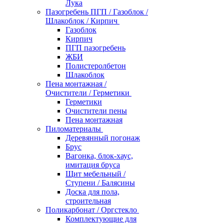
Лука
Пазогребень ПГП / Газоблок /
Шлакоблок / Кирпич
Газоблок
Кирпич
ПГП пазогребень
ЖБИ
Полистеролбетон
Шлакоблок
Пена монтажная /
Очистители / Герметики
Герметики
Очистители пены
Пена монтажная
Пиломатериалы
Деревянный погонаж
Брус
Вагонка, блок-хаус,
имитация бруса
Щит мебельный /
Ступени / Балясины
Доска для пола,
строительная
Поликарбонат / Оргстекло
Комплектующие для