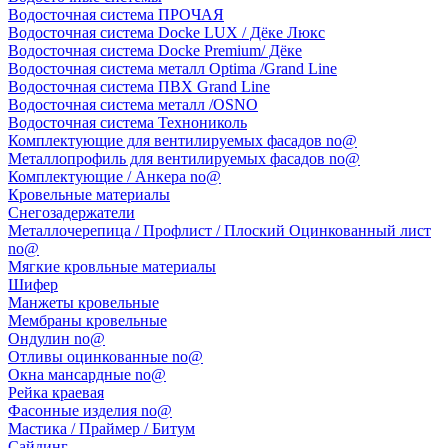
Водосточная система ПРОЧАЯ
Водосточная система Docke LUX / Дёке Люкс
Водосточная система Docke Premium/ Дёке
Водосточная система металл Optima /Grand Line
Водосточная система ПВХ Grand Line
Водосточная система металл /OSNO
Водосточная система Технониколь
Комплектующие для вентилируемых фасадов no@
Металлопрофиль для вентилируемых фасадов no@
Комплектующие / Анкера no@
Кровельные материалы
Снегозадержатели
Металлочерепица / Профлист / Плоский Оцинкованный лист
no@
Мягкие кровльные материалы
Шифер
Манжеты кровельные
Мембраны кровельные
Ондулин no@
Отливы оцинкованные no@
Окна мансардные no@
Рейка краевая
Фасонные изделия no@
Мастика / Праймер / Битум
Сайдинг