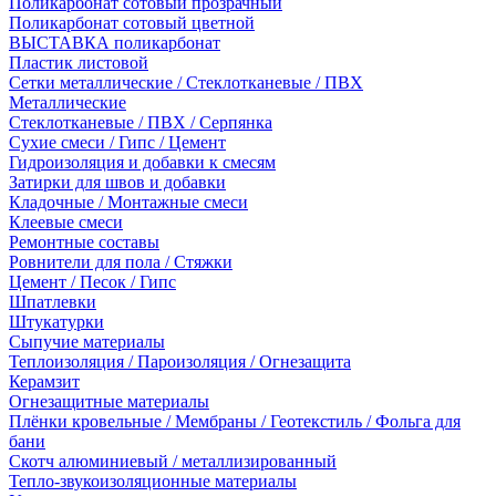
Поликарбонат сотовый прозрачный
Поликарбонат сотовый цветной
ВЫСТАВКА поликарбонат
Пластик листовой
Сетки металлические / Стеклотканевые / ПВХ
Металлические
Стеклотканевые / ПВХ / Серпянка
Сухие смеси / Гипс / Цемент
Гидроизоляция и добавки к смесям
Затирки для швов и добавки
Кладочные / Монтажные смеси
Клеевые смеси
Ремонтные составы
Ровнители для пола / Стяжки
Цемент / Песок / Гипс
Шпатлевки
Штукатурки
Сыпучие материалы
Теплоизоляция / Пароизоляция / Огнезащита
Керамзит
Огнезащитные материалы
Плёнки кровельные / Мембраны / Геотекстиль / Фольга для
бани
Скотч алюминиевый / металлизированный
Тепло-звукоизоляционные материалы