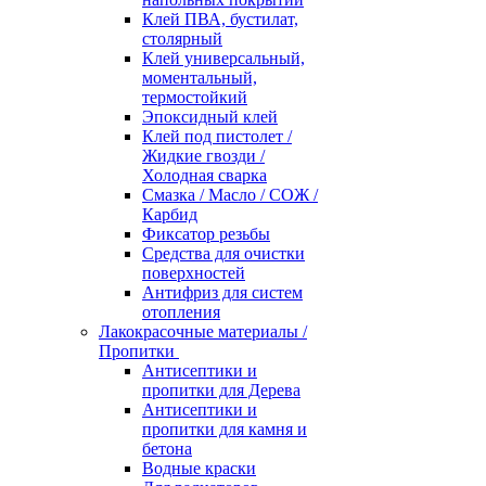
Клей ПВА, бустилат,
столярный
Клей универсальный,
моментальный,
термостойкий
Эпоксидный клей
Клей под пистолет /
Жидкие гвозди /
Холодная сварка
Смазка / Масло / СОЖ /
Карбид
Фиксатор резьбы
Средства для очистки
поверхностей
Антифриз для систем
отопления
Лакокрасочные материалы /
Пропитки
Антисептики и
пропитки для Дерева
Антисептики и
пропитки для камня и
бетона
Водные краски