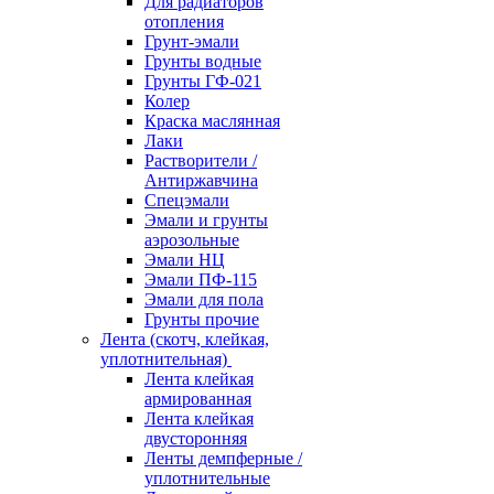
Для радиаторов
отопления
Грунт-эмали
Грунты водные
Грунты ГФ-021
Колер
Краска маслянная
Лаки
Растворители /
Антиржавчина
Спецэмали
Эмали и грунты
аэрозольные
Эмали НЦ
Эмали ПФ-115
Эмали для пола
Грунты прочие
Лента (скотч, клейкая,
уплотнительная)
Лента клейкая
армированная
Лента клейкая
двусторонняя
Ленты демпферные /
уплотнительные