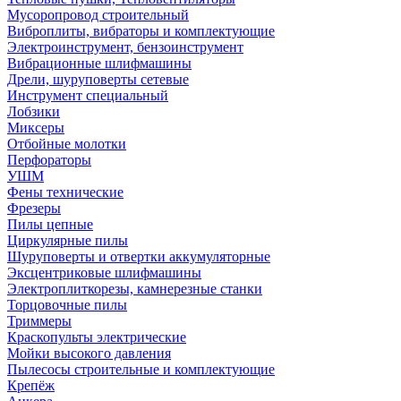
Мусоропровод строительный
Виброплиты, вибраторы и комплектующие
Электроинструмент, бензоинструмент
Вибрационные шлифмашины
Дрели, шуруповерты сетевые
Инструмент специальный
Лобзики
Миксеры
Отбойные молотки
Перфораторы
УШМ
Фены технические
Фрезеры
Пилы цепные
Циркулярные пилы
Шуруповерты и отвертки аккумуляторные
Эксцентриковые шлифмашины
Электроплиткорезы, камнерезные станки
Торцовочные пилы
Триммеры
Краскопульты электрические
Мойки высокого давления
Пылесосы строительные и комплектующие
Крепёж