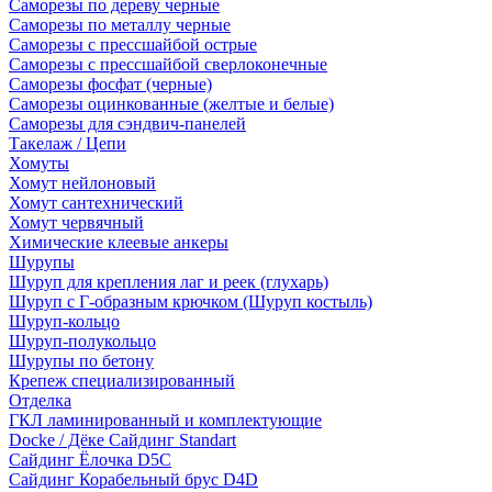
Саморезы по дереву черные
Саморезы по металлу черные
Саморезы с прессшайбой острые
Саморезы с прессшайбой сверлоконечные
Саморезы фосфат (черные)
Саморезы оцинкованные (желтые и белые)
Саморезы для сэндвич-панелей
Такелаж / Цепи
Хомуты
Хомут нейлоновый
Хомут сантехнический
Хомут червячный
Химические клеевые анкеры
Шурупы
Шуруп для крепления лаг и реек (глухарь)
Шуруп с Г-образным крючком (Шуруп костыль)
Шуруп-кольцо
Шуруп-полукольцо
Шурупы по бетону
Крепеж специализированный
Отделка
ГКЛ ламинированный и комплектующие
Docke / Дёке Сайдинг Standart
Сайдинг Ёлочка D5C
Сайдинг Корабельный брус D4D