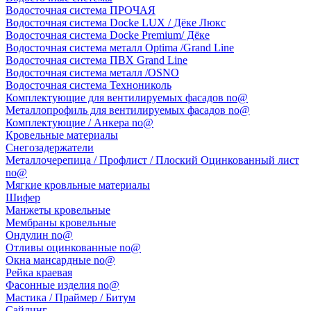
Водосточная система ПРОЧАЯ
Водосточная система Docke LUX / Дёке Люкс
Водосточная система Docke Premium/ Дёке
Водосточная система металл Optima /Grand Line
Водосточная система ПВХ Grand Line
Водосточная система металл /OSNO
Водосточная система Технониколь
Комплектующие для вентилируемых фасадов no@
Металлопрофиль для вентилируемых фасадов no@
Комплектующие / Анкера no@
Кровельные материалы
Снегозадержатели
Металлочерепица / Профлист / Плоский Оцинкованный лист
no@
Мягкие кровльные материалы
Шифер
Манжеты кровельные
Мембраны кровельные
Ондулин no@
Отливы оцинкованные no@
Окна мансардные no@
Рейка краевая
Фасонные изделия no@
Мастика / Праймер / Битум
Сайдинг