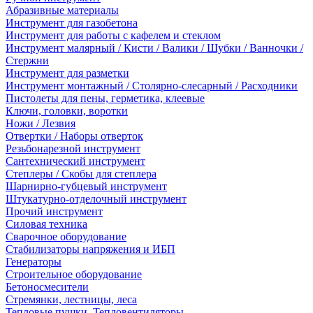
Абразивные материалы
Инструмент для газобетона
Инструмент для работы с кафелем и стеклом
Инструмент малярный / Кисти / Валики / Шубки / Ванночки /
Стержни
Инструмент для разметки
Инструмент монтажный / Столярно-слесарный / Расходники
Пистолеты для пены, герметика, клеевые
Ключи, головки, воротки
Ножи / Лезвия
Отвертки / Наборы отверток
Резьбонарезной инструмент
Сантехнический инструмент
Степлеры / Скобы для степлера
Шарнирно-губцевый инструмент
Штукатурно-отделочный инструмент
Прочий инструмент
Силовая техника
Сварочное оборудование
Стабилизаторы напряжения и ИБП
Генераторы
Строительное оборудование
Бетоносмесители
Стремянки, лестницы, леса
Тепловые пушки, Тепловентиляторы