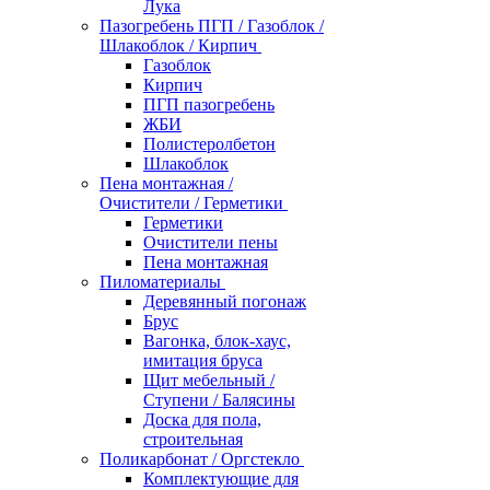
Лука
Пазогребень ПГП / Газоблок /
Шлакоблок / Кирпич
Газоблок
Кирпич
ПГП пазогребень
ЖБИ
Полистеролбетон
Шлакоблок
Пена монтажная /
Очистители / Герметики
Герметики
Очистители пены
Пена монтажная
Пиломатериалы
Деревянный погонаж
Брус
Вагонка, блок-хаус,
имитация бруса
Щит мебельный /
Ступени / Балясины
Доска для пола,
строительная
Поликарбонат / Оргстекло
Комплектующие для