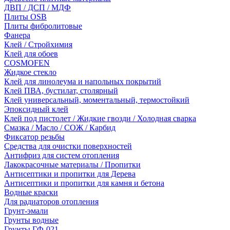
ДВП / ДСП / МДФ
Плиты OSB
Плиты фибролитовые
Фанера
Клей / Стройхимия
Клей для обоев
COSMOFEN
Жидкое стекло
Клей для линолеума и напольных покрытий
Клей ПВА, бустилат, столярный
Клей универсальный, моментальный, термостойкий
Эпоксидный клей
Клей под пистолет / Жидкие гвозди / Холодная сварка
Смазка / Масло / СОЖ / Карбид
Фиксатор резьбы
Средства для очистки поверхностей
Антифриз для систем отопления
Лакокрасочные материалы / Пропитки
Антисептики и пропитки для Дерева
Антисептики и пропитки для камня и бетона
Водные краски
Для радиаторов отопления
Грунт-эмали
Грунты водные
Грунты ГФ-021