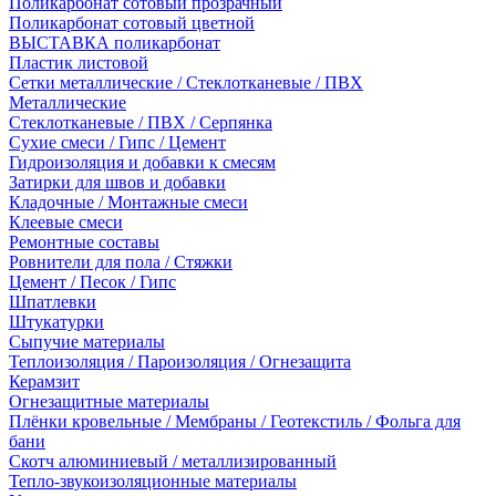
Поликарбонат сотовый прозрачный
Поликарбонат сотовый цветной
ВЫСТАВКА поликарбонат
Пластик листовой
Сетки металлические / Стеклотканевые / ПВХ
Металлические
Стеклотканевые / ПВХ / Серпянка
Сухие смеси / Гипс / Цемент
Гидроизоляция и добавки к смесям
Затирки для швов и добавки
Кладочные / Монтажные смеси
Клеевые смеси
Ремонтные составы
Ровнители для пола / Стяжки
Цемент / Песок / Гипс
Шпатлевки
Штукатурки
Сыпучие материалы
Теплоизоляция / Пароизоляция / Огнезащита
Керамзит
Огнезащитные материалы
Плёнки кровельные / Мембраны / Геотекстиль / Фольга для
бани
Скотч алюминиевый / металлизированный
Тепло-звукоизоляционные материалы