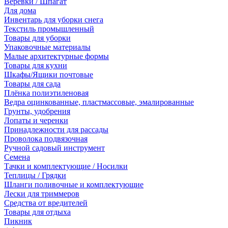
Веревки / Шпагат
Для дома
Инвентарь для уборки снега
Текстиль промышленный
Товары для уборки
Упаковочные материалы
Малые архитектурные формы
Товары для кухни
Шкафы/Ящики почтовые
Товары для сада
Плёнка полиэтиленовая
Ведра оцинкованные, пластмассовые, эмалированные
Грунты, удобрения
Лопаты и черенки
Принадлежности для рассады
Проволока подвязочная
Ручной садовый инструмент
Семена
Тачки и комплектующие / Носилки
Теплицы / Грядки
Шланги поливочные и комплектующие
Лески для триммеров
Средства от вредителей
Товары для отдыха
Пикник