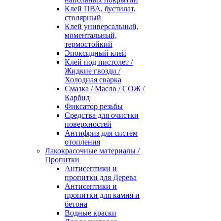
Клей ПВА, бустилат,
столярный
Клей универсальный,
моментальный,
термостойкий
Эпоксидный клей
Клей под пистолет /
Жидкие гвозди /
Холодная сварка
Смазка / Масло / СОЖ /
Карбид
Фиксатор резьбы
Средства для очистки
поверхностей
Антифриз для систем
отопления
Лакокрасочные материалы /
Пропитки
Антисептики и
пропитки для Дерева
Антисептики и
пропитки для камня и
бетона
Водные краски