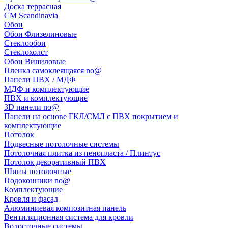
Доска террасная
CM Scandinavia
Обои
Обои Флизелиновые
Стеклообои
Стеклохолст
Обои Виниловые
Пленка самоклеящаяся no@
Панели ПВХ / МДФ
МДФ и комплектующие
ПВХ и комплектующие
3D панели no@
Панели на основе ГКЛ/СМЛ с ПВХ покрытием и
комплектующие
Потолок
Подвесные потолочные системы
Потолочная плитка из пенопласта / Плинтус
Потолок декоративный ПВХ
Шины потолочные
Подоконники no@
Комплектующие
Кровля и фасад
Алюминиевая композитная панель
Вентиляционная система для кровли
Водосточные системы