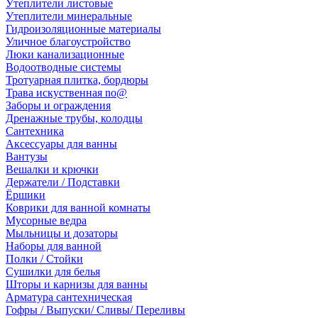
Утеплители листовые
Утеплители минеральные
Гидроизоляционные материалы
Уличное благоустройство
Люки канализационные
Водоотводные системы
Тротуарная плитка, бордюры
Трава искуственная no@
Заборы и ограждения
Дренажные трубы, колодцы
Сантехника
Аксессуары для ванны
Вантузы
Вешалки и крючки
Держатели / Подставки
Ёршики
Коврики для ванной комнаты
Мусорные ведра
Мыльницы и дозаторы
Наборы для ванной
Полки / Стойки
Сушилки для белья
Шторы и карнизы для ванны
Арматура сантехническая
Гофры / Выпуски/ Сливы/ Переливы