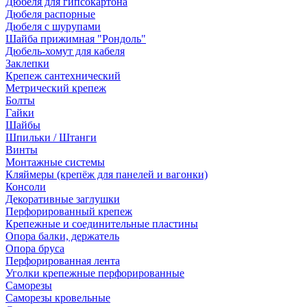
Дюбеля для гипсокартона
Дюбеля распорные
Дюбеля с шурупами
Шайба прижимная "Рондоль"
Дюбель-хомут для кабеля
Заклепки
Крепеж сантехнический
Метрический крепеж
Болты
Гайки
Шайбы
Шпильки / Штанги
Винты
Монтажные системы
Кляймеры (крепёж для панелей и вагонки)
Консоли
Декоративные заглушки
Перфорированный крепеж
Крепежные и соединительные пластины
Опора балки, держатель
Опора бруса
Перфорированная лента
Уголки крепежные перфорированные
Саморезы
Саморезы кровельные