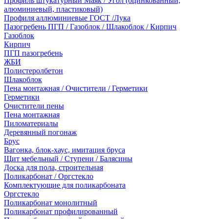
Профиль штукатурный Маяк / Угол (оцинкованный,
алюминиевый, пластиковый)
Профиля аллюминиевые ГОСТ /Лука
Пазогребень ПГП / Газоблок / Шлакоблок / Кирпич
Газоблок
Кирпич
ПГП пазогребень
ЖБИ
Полистеролбетон
Шлакоблок
Пена монтажная / Очистители / Герметики
Герметики
Очистители пены
Пена монтажная
Пиломатериалы
Деревянный погонаж
Брус
Вагонка, блок-хаус, имитация бруса
Щит мебельный / Ступени / Балясины
Доска для пола, строительная
Поликарбонат / Оргстекло
Комплектующие для поликарбоната
Оргстекло
Поликарбонат монолитный
Поликарбонат профилированный