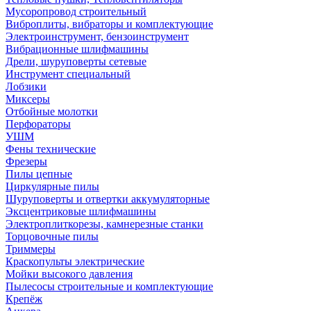
Мусоропровод строительный
Виброплиты, вибраторы и комплектующие
Электроинструмент, бензоинструмент
Вибрационные шлифмашины
Дрели, шуруповерты сетевые
Инструмент специальный
Лобзики
Миксеры
Отбойные молотки
Перфораторы
УШМ
Фены технические
Фрезеры
Пилы цепные
Циркулярные пилы
Шуруповерты и отвертки аккумуляторные
Эксцентриковые шлифмашины
Электроплиткорезы, камнерезные станки
Торцовочные пилы
Триммеры
Краскопульты электрические
Мойки высокого давления
Пылесосы строительные и комплектующие
Крепёж