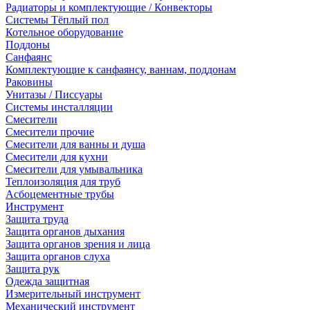
Радиаторы и комплектующие / Конвекторы
Системы Тёплый пол
Котельное оборудование
Поддоны
Санфаянс
Комплектующие к санфаянсу, ваннам, поддонам
Раковины
Унитазы / Писсуары
Системы инсталляции
Смесители
Смесители прочие
Смесители для ванны и душа
Смесители для кухни
Смесители для умывальника
Теплоизоляция для труб
Асбоцементные трубы
Инструмент
Защита труда
Защита органов дыхания
Защита органов зрения и лица
Защита органов слуха
Защита рук
Одежда защитная
Измерительный инструмент
Механический инструмент