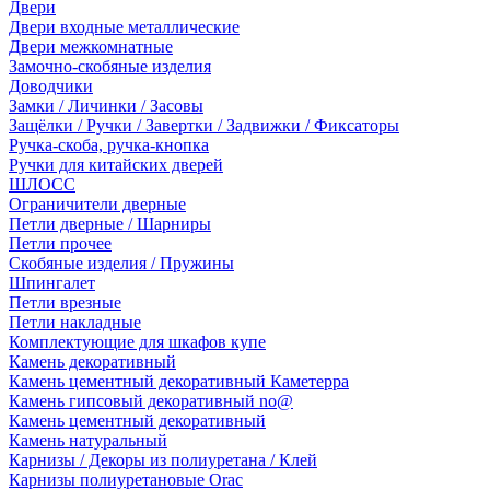
Двери
Двери входные металлические
Двери межкомнатные
Замочно-скобяные изделия
Доводчики
Замки / Личинки / Засовы
Защёлки / Ручки / Завертки / Задвижки / Фиксаторы
Ручка-скоба, ручка-кнопка
Ручки для китайских дверей
ШЛОСС
Ограничители дверные
Петли дверные / Шарниры
Петли прочее
Скобяные изделия / Пружины
Шпингалет
Петли врезные
Петли накладные
Комплектующие для шкафов купе
Камень декоративный
Камень цементный декоративный Каметерра
Камень гипсовый декоративный no@
Камень цементный декоративный
Камень натуральный
Карнизы / Декоры из полиуретана / Клей
Карнизы полиуретановые Orac