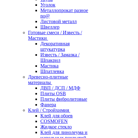
Уголок
Металлопрокат разное
no@
Листовой металл
Швеллер
Готовые смеси / Известь /
Мастики
Декоративная
штукатурка
Известь / Замазка /
Шпакрил
Мастика
Шпатлевка
Древесно-плитные
материалы
ДВП / ДСП / МДФ
Плиты OSB
Плиты фибролитовые
Фанера
Клей / Стройхимия
Клей для обоев
COSMOFEN
Жидкое стекло
Клей для линолеума и
напольных покрытий