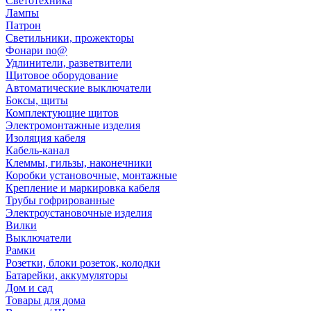
Светотехника
Лампы
Патрон
Светильники, прожекторы
Фонари no@
Удлинители, разветвители
Щитовое оборудование
Автоматические выключатели
Боксы, щиты
Комплектующие щитов
Электромонтажные изделия
Изоляция кабеля
Кабель-канал
Клеммы, гильзы, наконечники
Коробки установочные, монтажные
Крепление и маркировка кабеля
Трубы гофрированные
Электроустановочные изделия
Вилки
Выключатели
Рамки
Розетки, блоки розеток, колодки
Батарейки, аккумуляторы
Дом и сад
Товары для дома