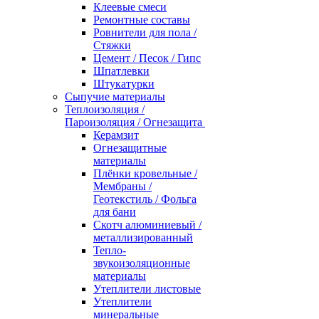
Клеевые смеси
Ремонтные составы
Ровнители для пола /
Стяжки
Цемент / Песок / Гипс
Шпатлевки
Штукатурки
Сыпучие материалы
Теплоизоляция /
Пароизоляция / Огнезащита
Керамзит
Огнезащитные
материалы
Плёнки кровельные /
Мембраны /
Геотекстиль / Фольга
для бани
Скотч алюминиевый /
металлизированный
Тепло-
звукоизоляционные
материалы
Утеплители листовые
Утеплители
минеральные