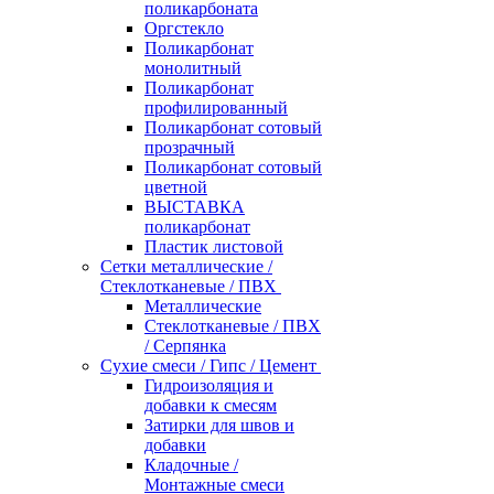
поликарбоната
Оргстекло
Поликарбонат
монолитный
Поликарбонат
профилированный
Поликарбонат сотовый
прозрачный
Поликарбонат сотовый
цветной
ВЫСТАВКА
поликарбонат
Пластик листовой
Сетки металлические /
Стеклотканевые / ПВХ
Металлические
Стеклотканевые / ПВХ
/ Серпянка
Сухие смеси / Гипс / Цемент
Гидроизоляция и
добавки к смесям
Затирки для швов и
добавки
Кладочные /
Монтажные смеси