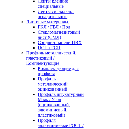
Ленты клейкие
специальные
Ленты сигнально-
оградительные
Листовые материалы
ГКЛ / ГВЛ / Пол
Стекломагнезитовый
лист (СМЛ)
Сэндвич-панели ПВХ
ЦСП / ГСП
Профиль металлический,
пластиковый /
Комплектующие
Комплектующие для
профиля
Профиль
металлический
оцинкованный
Профиль штукатурный
Маяк / Угол
(оцинкованный,
алюминиевый,
пластиковый)
Профиля
аллюминиевые ГОСТ /