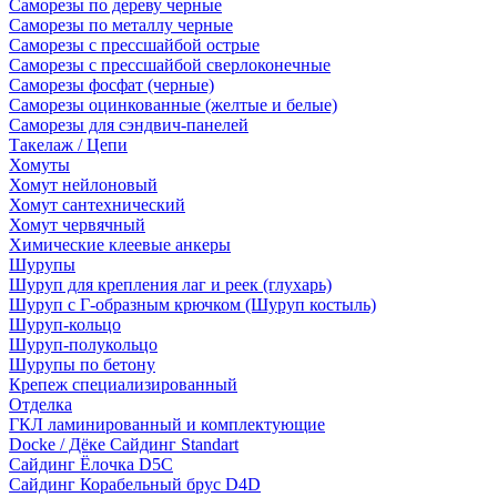
Саморезы по дереву черные
Саморезы по металлу черные
Саморезы с прессшайбой острые
Саморезы с прессшайбой сверлоконечные
Саморезы фосфат (черные)
Саморезы оцинкованные (желтые и белые)
Саморезы для сэндвич-панелей
Такелаж / Цепи
Хомуты
Хомут нейлоновый
Хомут сантехнический
Хомут червячный
Химические клеевые анкеры
Шурупы
Шуруп для крепления лаг и реек (глухарь)
Шуруп с Г-образным крючком (Шуруп костыль)
Шуруп-кольцо
Шуруп-полукольцо
Шурупы по бетону
Крепеж специализированный
Отделка
ГКЛ ламинированный и комплектующие
Docke / Дёке Сайдинг Standart
Сайдинг Ёлочка D5C
Сайдинг Корабельный брус D4D