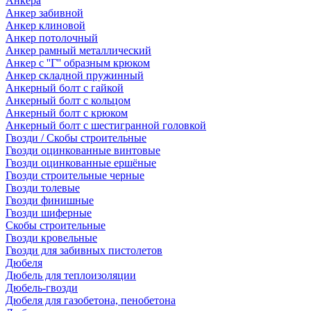
Анкера
Анкер забивной
Анкер клиновой
Анкер потолочный
Анкер рамный металлический
Анкер с ''Г'' образным крюком
Анкер складной пружинный
Анкерный болт с гайкой
Анкерный болт с кольцом
Анкерный болт с крюком
Анкерный болт с шестигранной головкой
Гвозди / Скобы строительные
Гвозди оцинкованные винтовые
Гвозди оцинкованные ершёные
Гвозди строительные черные
Гвозди толевые
Гвозди финишные
Гвозди шиферные
Скобы строительные
Гвозди кровельные
Гвозди для забивных пистолетов
Дюбеля
Дюбель для теплоизоляции
Дюбель-гвозди
Дюбеля для газобетона, пенобетона