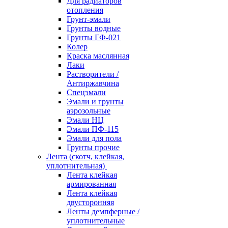
Для радиаторов
отопления
Грунт-эмали
Грунты водные
Грунты ГФ-021
Колер
Краска маслянная
Лаки
Растворители /
Антиржавчина
Спецэмали
Эмали и грунты
аэрозольные
Эмали НЦ
Эмали ПФ-115
Эмали для пола
Грунты прочие
Лента (скотч, клейкая,
уплотнительная)
Лента клейкая
армированная
Лента клейкая
двусторонняя
Ленты демпферные /
уплотнительные