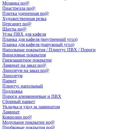
Мозаика no@
Пиастрелла no@
Плитка уцененная no@
Художественная резка
Церсанит no@
Шахты no@
Углы ПВХ для кафеля
Планка для кафеля (внутренний угол)
Планка для кафеля (наружный угол)
Напольные покрытия / Плинтус ПВХ / Пороги
Виниловые покрытия
Грязезащитное покрытие
Ламинат на заказ no@
Линолеум на заказ no@
Линолеум
Паркет
Плинтус напольный
Подложка
Пороги алюминиевые и ПВХ
Сборный паркет
Укладка и уход за ламинатом
Ламинат
Ковролин no@
Модульное покрытие no@
Пробковые покрытия no@