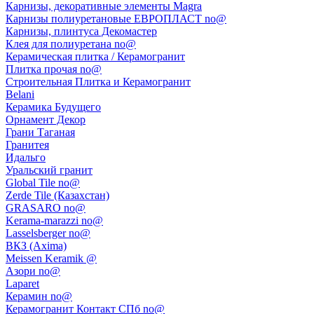
Карнизы, декоративные элементы Magra
Карнизы полиуретановые ЕВРОПЛАСТ no@
Карнизы, плинтуса Декомастер
Клея для полиуретана no@
Керамическая плитка / Керамогранит
Плитка прочая no@
Строительная Плитка и Керамогранит
Belani
Керамика Будущего
Орнамент Декор
Грани Таганая
Гранитея
Идальго
Уральский гранит
Global Tile no@
Zerde Tile (Казахстан)
GRASARO no@
Kerama-marazzi no@
Lasselsberger no@
ВКЗ (Axima)
Meissen Keramik @
Азори no@
Laparet
Керамин no@
Керамогранит Контакт СПб no@