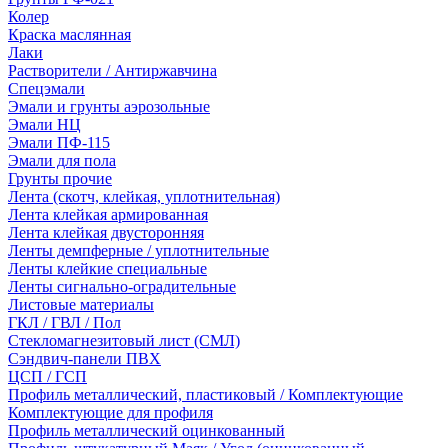
Колер
Краска маслянная
Лаки
Растворители / Антиржавчина
Спецэмали
Эмали и грунты аэрозольные
Эмали НЦ
Эмали ПФ-115
Эмали для пола
Грунты прочие
Лента (скотч, клейкая, уплотнительная)
Лента клейкая армированная
Лента клейкая двусторонняя
Ленты демпферные / уплотнительные
Ленты клейкие специальные
Ленты сигнально-оградительные
Листовые материалы
ГКЛ / ГВЛ / Пол
Стекломагнезитовый лист (СМЛ)
Сэндвич-панели ПВХ
ЦСП / ГСП
Профиль металлический, пластиковый / Комплектующие
Комплектующие для профиля
Профиль металлический оцинкованный