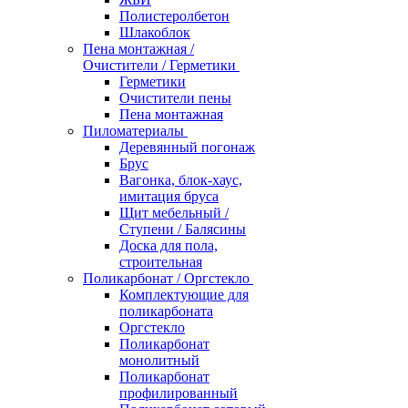
Полистеролбетон
Шлакоблок
Пена монтажная /
Очистители / Герметики
Герметики
Очистители пены
Пена монтажная
Пиломатериалы
Деревянный погонаж
Брус
Вагонка, блок-хаус,
имитация бруса
Щит мебельный /
Ступени / Балясины
Доска для пола,
строительная
Поликарбонат / Оргстекло
Комплектующие для
поликарбоната
Оргстекло
Поликарбонат
монолитный
Поликарбонат
профилированный