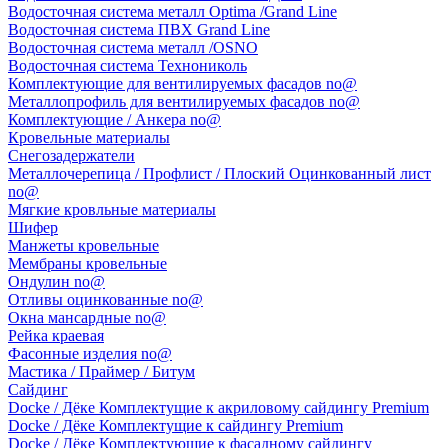
Водосточная система металл Optima /Grand Line
Водосточная система ПВХ Grand Line
Водосточная система металл /OSNO
Водосточная система Технониколь
Комплектующие для вентилируемых фасадов no@
Металлопрофиль для вентилируемых фасадов no@
Комплектующие / Анкера no@
Кровельные материалы
Снегозадержатели
Металлочерепица / Профлист / Плоский Оцинкованный лист
no@
Мягкие кровльные материалы
Шифер
Манжеты кровельные
Мембраны кровельные
Ондулин no@
Отливы оцинкованные no@
Окна мансардные no@
Рейка краевая
Фасонные изделия no@
Мастика / Праймер / Битум
Сайдинг
Docke / Дёке Комплектущие к акриловому сайдингу Premium
Docke / Дёке Комплектущие к сайдингу Premium
Docke / Дёке Комплектующие к фасадному сайдингу