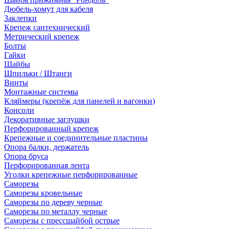
Дюбель-хомут для кабеля
Заклепки
Крепеж сантехнический
Метрический крепеж
Болты
Гайки
Шайбы
Шпильки / Штанги
Винты
Монтажные системы
Кляймеры (крепёж для панелей и вагонки)
Консоли
Декоративные заглушки
Перфорированный крепеж
Крепежные и соединительные пластины
Опора балки, держатель
Опора бруса
Перфорированная лента
Уголки крепежные перфорированные
Саморезы
Саморезы кровельные
Саморезы по дереву черные
Саморезы по металлу черные
Саморезы с прессшайбой острые