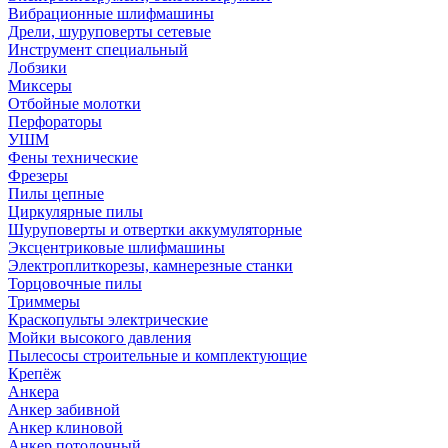
Вибрационные шлифмашины
Дрели, шуруповерты сетевые
Инструмент специальный
Лобзики
Миксеры
Отбойные молотки
Перфораторы
УШМ
Фены технические
Фрезеры
Пилы цепные
Циркулярные пилы
Шуруповерты и отвертки аккумуляторные
Эксцентриковые шлифмашины
Электроплиткорезы, камнерезные станки
Торцовочные пилы
Триммеры
Краскопульты электрические
Мойки высокого давления
Пылесосы строительные и комплектующие
Крепёж
Анкера
Анкер забивной
Анкер клиновой
Анкер потолочный