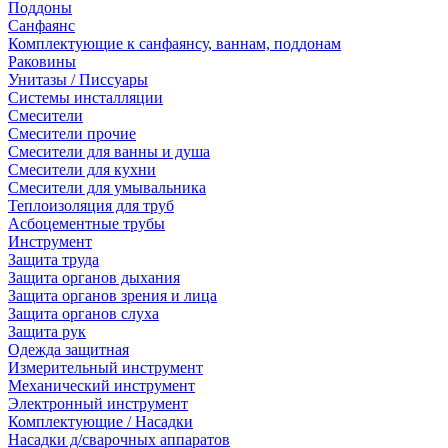
Поддоны
Санфаянс
Комплектующие к санфаянсу, ваннам, поддонам
Раковины
Унитазы / Писсуары
Системы инсталляции
Смесители
Смесители прочие
Смесители для ванны и душа
Смесители для кухни
Смесители для умывальника
Теплоизоляция для труб
Асбоцементные трубы
Инструмент
Защита труда
Защита органов дыхания
Защита органов зрения и лица
Защита органов слуха
Защита рук
Одежда защитная
Измерительный инструмент
Механический инструмент
Электронный инструмент
Комплектующие / Насадки
Насадки д/сварочных аппаратов