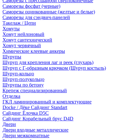
Саморезы с прессшайбой сверлоконечные
Саморезы фосфат (черные)
Саморезы оцинкованные (желтые и белые)
Саморезы для сэндвич-панелей
Такелаж / Цепи
Хомуты
Хомут нейлоновый
Хомут сантехнический
Хомут червячный
Химические клеевые анкеры
Шурупы
Шуруп для крепления лаг и реек (глухарь)
Шуруп с Г-образным крючком (Шуруп костыль)
Шуруп-кольцо
Шуруп-полукольцо
Шурупы по бетону
Крепеж специализированный
Отделка
ГКЛ ламинированный и комплектующие
Docke / Дёке Сайдинг Standart
Сайдинг Ёлочка D5C
Сайдинг Корабельный брус D4D
Двери
Двери входные металлические
Двери межкомнатные