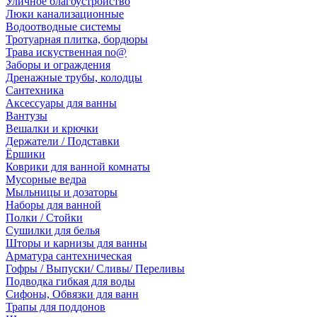
Уличное благоустройство
Люки канализационные
Водоотводные системы
Тротуарная плитка, бордюры
Трава искуственная no@
Заборы и ограждения
Дренажные трубы, колодцы
Сантехника
Аксессуары для ванны
Вантузы
Вешалки и крючки
Держатели / Подставки
Ёршики
Коврики для ванной комнаты
Мусорные ведра
Мыльницы и дозаторы
Наборы для ванной
Полки / Стойки
Сушилки для белья
Шторы и карнизы для ванны
Арматура сантехническая
Гофры / Выпуски/ Сливы/ Переливы
Подводка гибкая для воды
Сифоны, Обвязки для ванн
Трапы для поддонов