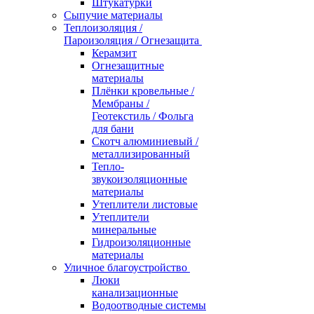
Штукатурки
Сыпучие материалы
Теплоизоляция /
Пароизоляция / Огнезащита
Керамзит
Огнезащитные
материалы
Плёнки кровельные /
Мембраны /
Геотекстиль / Фольга
для бани
Скотч алюминиевый /
металлизированный
Тепло-
звукоизоляционные
материалы
Утеплители листовые
Утеплители
минеральные
Гидроизоляционные
материалы
Уличное благоустройство
Люки
канализационные
Водоотводные системы