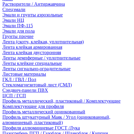
Растворители / Антиржавчина
Спецэмали
Эмали и грунты аэрозольные
Эмали НЦ
Эмали ПФ-115
Эмали для пола
Грунты прочие
Лента (скотч, клейкая, уплотнительная)
Лента клейкая армированная
Лента клейкая двусторонняя
Ленты демпферные / уплотнительные
Ленты клейкие специальные
Ленты сигнально-оградительные
Листовые материалы
ГКЛ / ГВЛ / Пол
Стекломагнезитовый лист (СМЛ)
Сэндвич-панели ПВХ
ЦСП / ГСП
Профиль металлический, пластиковый / Комплектующие
Комплектующие для профиля
Профиль металлический оцинкованный
Профиль штукатурный Маяк / Угол (оцинкованный,
алюминиевый, пластиковый)
Профиля аллюминиевые ГОСТ /Лука
Пазогребень ПГП / Газоблок / Шлакоблок / Кирпич