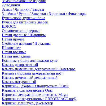
Замочно-скобяные изделия
Доводчики
Замки / Личинки / Засовы
Защёлки / Ручки / Завертки / Задвижки / Фиксаторы
Ручка-скоба, ручка-кнопка
Ручки для китайских дверей
ШЛОСС
Ограничители дверные
Петли дверные / Шарниры
Петли прочее
Скобяные изделия / Пружины
Шпингалет
Петли врезные
Петли накладные
Комплектующие для шкафов купе
Камень декоративный
Камень цементный декоративный Каметерра
Камень гипсовый декоративный no@
Камень цементный декоративный
Камень натуральный
Карнизы / Декоры из полиуретана / Клей
Карнизы полиуретановые Orac
Карнизы, декоративные элементы Magra
Карнизы полиуретановые ЕВРОПЛАСТ no@
Карнизы, плинтуса Декомастер