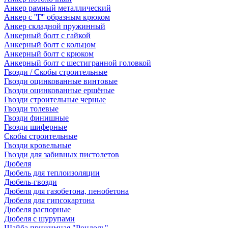
Анкер рамный металлический
Анкер с ''Г'' образным крюком
Анкер складной пружинный
Анкерный болт с гайкой
Анкерный болт с кольцом
Анкерный болт с крюком
Анкерный болт с шестигранной головкой
Гвозди / Скобы строительные
Гвозди оцинкованные винтовые
Гвозди оцинкованные ершёные
Гвозди строительные черные
Гвозди толевые
Гвозди финишные
Гвозди шиферные
Скобы строительные
Гвозди кровельные
Гвозди для забивных пистолетов
Дюбеля
Дюбель для теплоизоляции
Дюбель-гвозди
Дюбеля для газобетона, пенобетона
Дюбеля для гипсокартона
Дюбеля распорные
Дюбеля с шурупами
Шайба прижимная "Рондоль"