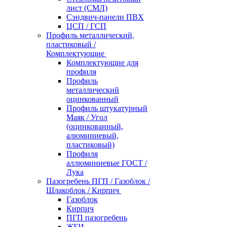
лист (СМЛ)
Сэндвич-панели ПВХ
ЦСП / ГСП
Профиль металлический,
пластиковый /
Комплектующие
Комплектующие для
профиля
Профиль
металлический
оцинкованный
Профиль штукатурный
Маяк / Угол
(оцинкованный,
алюминиевый,
пластиковый)
Профиля
аллюминиевые ГОСТ /
Лука
Пазогребень ПГП / Газоблок /
Шлакоблок / Кирпич
Газоблок
Кирпич
ПГП пазогребень
ЖБИ