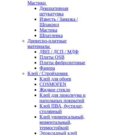
Мастики
Декоративная
штукатурка
Известь / Замазка /
Шпакрил
Мастика
Шпатлевка
Древесно-плитные
материалы
ДВП / ДСП / МДФ
Плиты OSB
Плиты фибролитовые
Фанера
Клей / Стройхимия
Клей для обоев
COSMOFEN
Жидкое стекло
Клей для линолеума и
напольных покрытий
Клей ПВА, бустилат,
столярный
Клей универсальный,
моментальный,
термостойкий
Эпоксидный клей