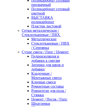
Поликарбонат сотовый
прозрачный
Поликарбонат сотовый
цветной
ВЫСТАВКА
поликарбонат
Пластик листовой
Сетки металлические /
Стеклотканевые / ПВХ
Металлические
Стеклотканевые / ПВХ
/ Серпянка
Сухие смеси / Гипс / Цемент
Гидроизоляция и
добавки к смесям
Затирки для швов и
добавки
Кладочные /
Монтажные смеси
Клеевые смеси
Ремонтные составы
Ровнители для пола /
Стяжки
Цемент / Песок / Гипс
Шпатлевки