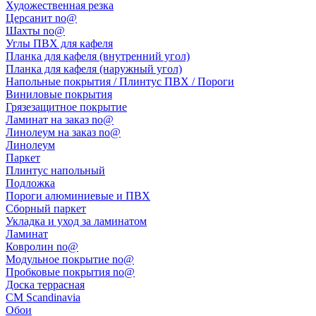
Художественная резка
Церсанит no@
Шахты no@
Углы ПВХ для кафеля
Планка для кафеля (внутренний угол)
Планка для кафеля (наружный угол)
Напольные покрытия / Плинтус ПВХ / Пороги
Виниловые покрытия
Грязезащитное покрытие
Ламинат на заказ no@
Линолеум на заказ no@
Линолеум
Паркет
Плинтус напольный
Подложка
Пороги алюминиевые и ПВХ
Сборный паркет
Укладка и уход за ламинатом
Ламинат
Ковролин no@
Модульное покрытие no@
Пробковые покрытия no@
Доска террасная
CM Scandinavia
Обои