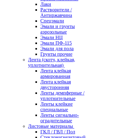
Лаки
Растворители /
Антиржавчина
Спецэмали
Эмали и грунты
аэрозольные
Эмали НЦ
Эмали ПФ-115
Эмали для пола
Грунты прочие
Лента (скотч, клейкая,
уплотнительная)
Лента клейкая
армированная
Лента клейкая
двусторонняя
Ленты демпферные /
уплотнительные
Ленты клейкие
специальные
Ленты сигнально-
оградительные
Листовые материалы
ГКЛ / ГВЛ / Пол
Стекломагнезитовый