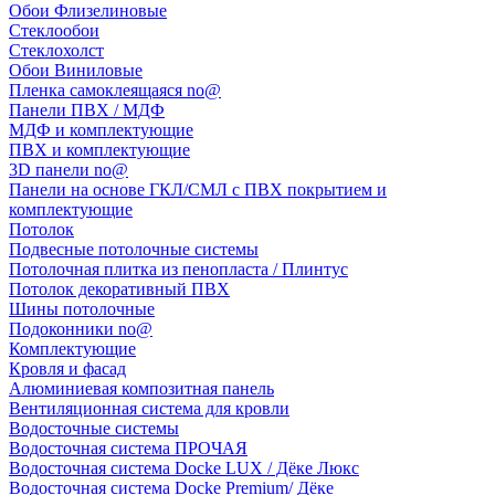
Обои Флизелиновые
Стеклообои
Стеклохолст
Обои Виниловые
Пленка самоклеящаяся no@
Панели ПВХ / МДФ
МДФ и комплектующие
ПВХ и комплектующие
3D панели no@
Панели на основе ГКЛ/СМЛ с ПВХ покрытием и
комплектующие
Потолок
Подвесные потолочные системы
Потолочная плитка из пенопласта / Плинтус
Потолок декоративный ПВХ
Шины потолочные
Подоконники no@
Комплектующие
Кровля и фасад
Алюминиевая композитная панель
Вентиляционная система для кровли
Водосточные системы
Водосточная система ПРОЧАЯ
Водосточная система Docke LUX / Дёке Люкс
Водосточная система Docke Premium/ Дёке