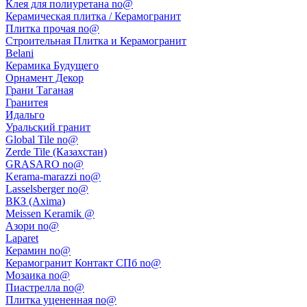
Клея для полиуретана no@
Керамическая плитка / Керамогранит
Плитка прочая no@
Строительная Плитка и Керамогранит
Belani
Керамика Будущего
Орнамент Декор
Грани Таганая
Гранитея
Идальго
Уральский гранит
Global Tile no@
Zerde Tile (Казахстан)
GRASARO no@
Kerama-marazzi no@
Lasselsberger no@
ВКЗ (Axima)
Meissen Keramik @
Азори no@
Laparet
Керамин no@
Керамогранит Контакт СПб no@
Мозаика no@
Пиастрелла no@
Плитка уцененная no@