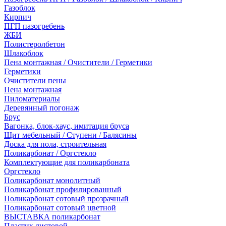
Газоблок
Кирпич
ПГП пазогребень
ЖБИ
Полистеролбетон
Шлакоблок
Пена монтажная / Очистители / Герметики
Герметики
Очистители пены
Пена монтажная
Пиломатериалы
Деревянный погонаж
Брус
Вагонка, блок-хаус, имитация бруса
Щит мебельный / Ступени / Балясины
Доска для пола, строительная
Поликарбонат / Оргстекло
Комплектующие для поликарбоната
Оргстекло
Поликарбонат монолитный
Поликарбонат профилированный
Поликарбонат сотовый прозрачный
Поликарбонат сотовый цветной
ВЫСТАВКА поликарбонат
Пластик листовой