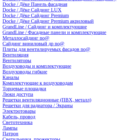
Docke / Дёке Панель фасадная
Docke / Дёке Сайдинг LUX
Docke / Дёке Сайдинг Premium
Docke / Дёке Сайдинг Premium акриловый
GrandLine / Сайдинг и комплектующие
GrandLine / Фасадные панели и комплектующие
Металлосайдинг no@
Сайдинг виниловый др no@
Плиты для вентилируемых фасадов no@
Вентиляция
Вентиляторы
Воздуховоды и комплектующие
Воздуховоды гибкие
Каналы
Комплектующие к воздуховодам
Торцевые площадки
Люки доступа
Решетки вентиляционные (ПВХ, металл)
Решетки для радиатора / Экраны
Электротовары
Кабель, провод
Светотехника
Лампы
Патрон
Светильники, прожекторы