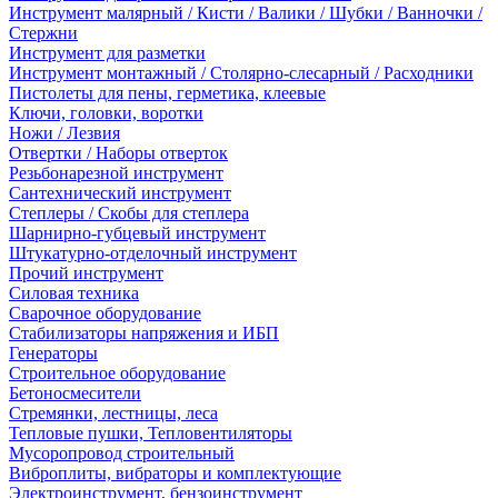
Инструмент малярный / Кисти / Валики / Шубки / Ванночки /
Стержни
Инструмент для разметки
Инструмент монтажный / Столярно-слесарный / Расходники
Пистолеты для пены, герметика, клеевые
Ключи, головки, воротки
Ножи / Лезвия
Отвертки / Наборы отверток
Резьбонарезной инструмент
Сантехнический инструмент
Степлеры / Скобы для степлера
Шарнирно-губцевый инструмент
Штукатурно-отделочный инструмент
Прочий инструмент
Силовая техника
Сварочное оборудование
Стабилизаторы напряжения и ИБП
Генераторы
Строительное оборудование
Бетоносмесители
Стремянки, лестницы, леса
Тепловые пушки, Тепловентиляторы
Мусоропровод строительный
Виброплиты, вибраторы и комплектующие
Электроинструмент, бензоинструмент