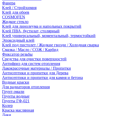
Фанера
Клей / Стройхимия
Клей для обоев
COSMOFEN
Жидкое стекло
Клей для линолеума и напольных покрытий
Клей ПВА, бустилат, столярный
Клей универсальный, моментальный, термостойкий
Эпоксидный клей
Клей под пистолет / Жидкие гвозди / Холодная сварка
Смазка / Масло / СОЖ / Карбид
Фиксатор резьбы
Средства для очистки поверхностей
Антифриз для систем отопления
Лакокрасочные материалы / Пропитки
Антисептики и пропитки для Дерева
Антисептики и пропитки для камня и бетона
Водные краски
Для радиаторов отопления
Грунт-эмали
Грунты водные
Грунты ГФ-021
Колер
Краска маслянная
Лаки