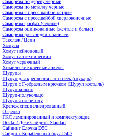
Саморезы по дереву черные
Саморезы по металлу черные
Саморезы с прессшайбой острые
Саморезы с прессшайбой сверлоконечные
Саморезы фосфат (черные)
Саморезы оцинкованные (желтые и белые)
Саморезы для сэндвич-панелей
Такелаж / Цепи
Хомуты
Хомут нейлоновый
Хомут сантехнический
Хомут червячный
Химические клеевые анкеры
Шурупы
Шуруп для крепления лаг и реек (глухарь)
Шуруп с Г-образным крючком (Шуруп костыль)
Шуруп-кольцо
Шуруп-полукольцо
Шурупы по бетону
Крепеж специализированный
Отделка
ГКЛ ламинированный и комплектующие
Docke / Дёке Сайдинг Standart
Сайдинг Ёлочка D5C
Сайдинг Корабельный брус D4D