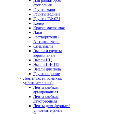
Для радиаторов
отопления
Грунт-эмали
Грунты водные
Грунты ГФ-021
Колер
Краска маслянная
Лаки
Растворители /
Антиржавчина
Спецэмали
Эмали и грунты
аэрозольные
Эмали НЦ
Эмали ПФ-115
Эмали для пола
Грунты прочие
Лента (скотч, клейкая,
уплотнительная)
Лента клейкая
армированная
Лента клейкая
двусторонняя
Ленты демпферные /
уплотнительные