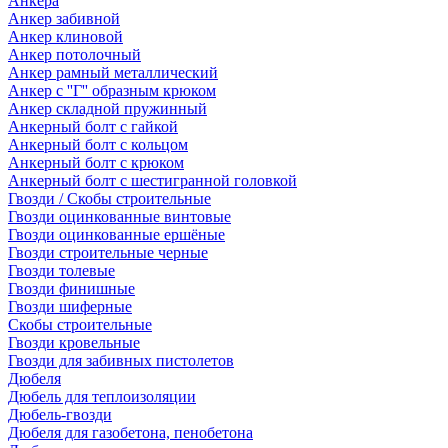
Анкера
Анкер забивной
Анкер клиновой
Анкер потолочный
Анкер рамный металлический
Анкер с ''Г'' образным крюком
Анкер складной пружинный
Анкерный болт с гайкой
Анкерный болт с кольцом
Анкерный болт с крюком
Анкерный болт с шестигранной головкой
Гвозди / Скобы строительные
Гвозди оцинкованные винтовые
Гвозди оцинкованные ершёные
Гвозди строительные черные
Гвозди толевые
Гвозди финишные
Гвозди шиферные
Скобы строительные
Гвозди кровельные
Гвозди для забивных пистолетов
Дюбеля
Дюбель для теплоизоляции
Дюбель-гвозди
Дюбеля для газобетона, пенобетона