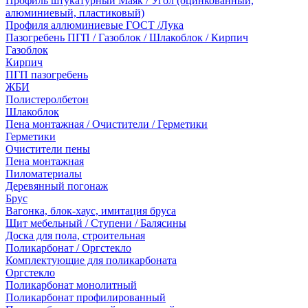
Профиль штукатурный Маяк / Угол (оцинкованный,
алюминиевый, пластиковый)
Профиля аллюминиевые ГОСТ /Лука
Пазогребень ПГП / Газоблок / Шлакоблок / Кирпич
Газоблок
Кирпич
ПГП пазогребень
ЖБИ
Полистеролбетон
Шлакоблок
Пена монтажная / Очистители / Герметики
Герметики
Очистители пены
Пена монтажная
Пиломатериалы
Деревянный погонаж
Брус
Вагонка, блок-хаус, имитация бруса
Щит мебельный / Ступени / Балясины
Доска для пола, строительная
Поликарбонат / Оргстекло
Комплектующие для поликарбоната
Оргстекло
Поликарбонат монолитный
Поликарбонат профилированный