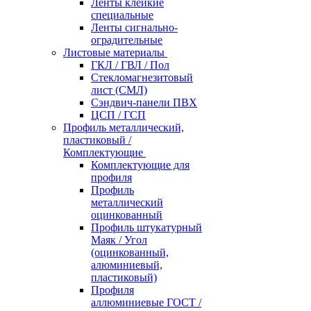
Ленты клейкие
специальные
Ленты сигнально-
оградительные
Листовые материалы
ГКЛ / ГВЛ / Пол
Стекломагнезитовый
лист (СМЛ)
Сэндвич-панели ПВХ
ЦСП / ГСП
Профиль металлический,
пластиковый /
Комплектующие
Комплектующие для
профиля
Профиль
металлический
оцинкованный
Профиль штукатурный
Маяк / Угол
(оцинкованный,
алюминиевый,
пластиковый)
Профиля
аллюминиевые ГОСТ /