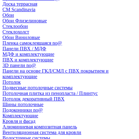
Доска террасная
CM Scandinavia
Обои
Обои Флизелиновые
Стеклообои
Стеклохолст
Обои Виниловые
Пленка самоклеящаяся no@
Панели ПВХ / МДФ
МДФ и комплектующие
ПВХ и комплектующие
3D панели no@
Панели на основе ГКЛ/СМЛ с ПВХ покрытием и
комплектующие
Потолок
Подвесные потолочные системы
Потолочная плитка из пенопласта / Плинтус
Потолок декоративный ПВХ
Шины потолочные
Подоконники no@
Комплектующие
Кровля и фасад
Алюминиевая композитная панель
Вентиляционная система для кровли
Водосточные системы