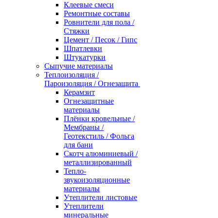
Клеевые смеси
Ремонтные составы
Ровнители для пола /
Стяжки
Цемент / Песок / Гипс
Шпатлевки
Штукатурки
Сыпучие материалы
Теплоизоляция /
Пароизоляция / Огнезащита
Керамзит
Огнезащитные
материалы
Плёнки кровельные /
Мембраны /
Геотекстиль / Фольга
для бани
Скотч алюминиевый /
металлизированный
Тепло-
звукоизоляционные
материалы
Утеплители листовые
Утеплители
минеральные