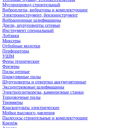
Мусоропровод строительный
Виброплиты, вибраторы и комплектующие
Электроинструмент, бензоинструмент
Вибрационные шлифмашины
Дрели, шуруповерты сетевые
Инструмент специальный
Лобзики
Миксеры
Отбойные молотки
Перфораторы
УШМ
Фены технические
Фрезеры
Пилы цепные
Циркулярные пилы
Шуруповерты и отвертки аккумуляторные
Эксцентриковые шлифмашины
Электроплиткорезы, камнерезные станки
Торцовочные пилы
Триммеры
Краскопульты электрические
Мойки высокого давления
Пылесосы строительные и комплектующие
Крепёж