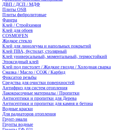
ДВП / ДСП / МДФ
Плиты OSB
Плиты фибролитовые
Фанера
Клей / Стройхимия
Клей для обоев
COSMOFEN
Жидкое стекло
Клей для линолеума и напольных покрытий
Клей ПВА, бустилат, столярный
Клей универсальный, моментальный, термостойкий
Эпоксидный клей
Клей под пистолет / Жидкие гвозди / Холодная сварка
Смазка / Масло / СОЖ / Карбид
Фиксатор резьбы
Средства для очистки поверхностей
Антифриз для систем отопления
Лакокрасочные материалы / Пропитки
Антисептики и пропитки для Дерева
Антисептики и пропитки для камня и бетона
Водные краски
Для радиаторов отопления
Грунт-эмали
Грунты водные
Грунты ГФ-021