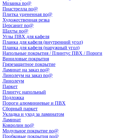
Мозаика no@
Пиастрелла no@
Плитка уцененная no@
Художественная резка
Церсанит no@
Шахты no@
Углы ПВХ для кафеля
Планка для кафеля (внутренний угол)
Планка для кафеля (наружный угол)
Напольные покрытия / Плинтус ПВХ / Пороги
Виниловые покрытия
Грязезащитное покрытие
Ламинат на заказ no@
Линолеум на заказ no@
Линолеум
Паркет
Плинтус напольный
Подложка
Пороги алюминиевые и ПВХ
Сборный паркет
Укладка и уход за ламинатом
Ламинат
Ковролин no@
Модульное покрытие no@
Пробковые покрытия no@