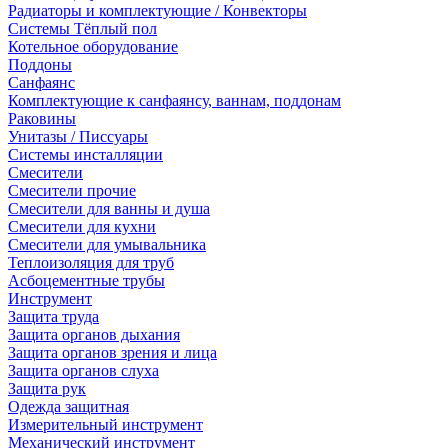
Радиаторы и комплектующие / Конвекторы
Системы Тёплый пол
Котельное оборудование
Поддоны
Санфаянс
Комплектующие к санфаянсу, ваннам, поддонам
Раковины
Унитазы / Писсуары
Системы инсталляции
Смесители
Смесители прочие
Смесители для ванны и душа
Смесители для кухни
Смесители для умывальника
Теплоизоляция для труб
Асбоцементные трубы
Инструмент
Защита труда
Защита органов дыхания
Защита органов зрения и лица
Защита органов слуха
Защита рук
Одежда защитная
Измерительный инструмент
Механический инструмент