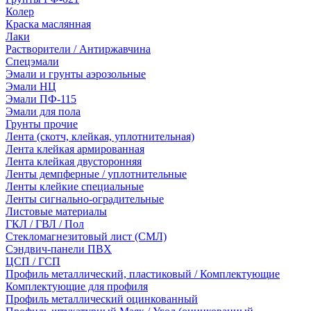
Колер
Краска маслянная
Лаки
Растворители / Антиржавчина
Спецэмали
Эмали и грунты аэрозольные
Эмали НЦ
Эмали ПФ-115
Эмали для пола
Грунты прочие
Лента (скотч, клейкая, уплотнительная)
Лента клейкая армированная
Лента клейкая двусторонняя
Ленты демпферные / уплотнительные
Ленты клейкие специальные
Ленты сигнально-оградительные
Листовые материалы
ГКЛ / ГВЛ / Пол
Стекломагнезитовый лист (СМЛ)
Сэндвич-панели ПВХ
ЦСП / ГСП
Профиль металлический, пластиковый / Комплектующие
Комплектующие для профиля
Профиль металлический оцинкованный