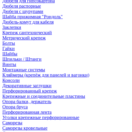
Дюбеля для гипсокартона
Дюбеля распорные
Дюбеля с шурупами
Шайба прижимная "Рондоль"
Дюбель-хомут для кабеля
Заклепки
Крепеж сантехнический
Метрический крепеж
Болты
Гайки
Шайбы
Шпильки / Штанги
Винты
Монтажные системы
Кляймеры (крепёж для панелей и вагонки)
Консоли
Декоративные заглушки
Перфорированный крепеж
Крепежные и соединительные пластины
Опора балки, держатель
Опора бруса
Перфорированная лента
Уголки крепежные перфорированные
Саморезы
Саморезы кровельные