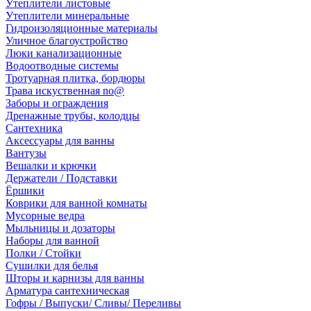
Утеплители листовые
Утеплители минеральные
Гидроизоляционные материалы
Уличное благоустройство
Люки канализационные
Водоотводные системы
Тротуарная плитка, бордюры
Трава искуственная no@
Заборы и ограждения
Дренажные трубы, колодцы
Сантехника
Аксессуары для ванны
Вантузы
Вешалки и крючки
Держатели / Подставки
Ёршики
Коврики для ванной комнаты
Мусорные ведра
Мыльницы и дозаторы
Наборы для ванной
Полки / Стойки
Сушилки для белья
Шторы и карнизы для ванны
Арматура сантехническая
Гофры / Выпуски/ Сливы/ Переливы