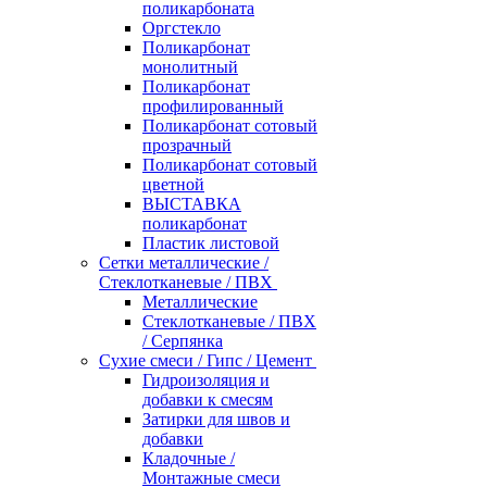
поликарбоната
Оргстекло
Поликарбонат
монолитный
Поликарбонат
профилированный
Поликарбонат сотовый
прозрачный
Поликарбонат сотовый
цветной
ВЫСТАВКА
поликарбонат
Пластик листовой
Сетки металлические /
Стеклотканевые / ПВХ
Металлические
Стеклотканевые / ПВХ
/ Серпянка
Сухие смеси / Гипс / Цемент
Гидроизоляция и
добавки к смесям
Затирки для швов и
добавки
Кладочные /
Монтажные смеси