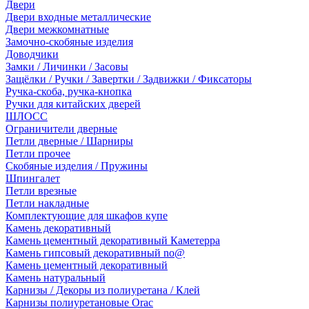
Двери
Двери входные металлические
Двери межкомнатные
Замочно-скобяные изделия
Доводчики
Замки / Личинки / Засовы
Защёлки / Ручки / Завертки / Задвижки / Фиксаторы
Ручка-скоба, ручка-кнопка
Ручки для китайских дверей
ШЛОСС
Ограничители дверные
Петли дверные / Шарниры
Петли прочее
Скобяные изделия / Пружины
Шпингалет
Петли врезные
Петли накладные
Комплектующие для шкафов купе
Камень декоративный
Камень цементный декоративный Каметерра
Камень гипсовый декоративный no@
Камень цементный декоративный
Камень натуральный
Карнизы / Декоры из полиуретана / Клей
Карнизы полиуретановые Orac