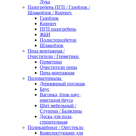
Лука
Пазогребень ПГП / Газоблок /
Шлакоблок / Кирпич
Газоблок
Кирпич
ПГП пазогребень
ЖБИ
Полистеролбетон
Шлакоблок
Пена монтажная /
Очистители / Герметики
Герметики
Очистители пены
Пена монтажная
Пиломатериалы
Деревянный погонаж
Брус
Вагонка, блок-хаус,
имитация бруса
Щит мебельный /
Ступени / Балясины
Доска для пола,
строительная
Поликарбонат / Оргстекло
Комплектующие для