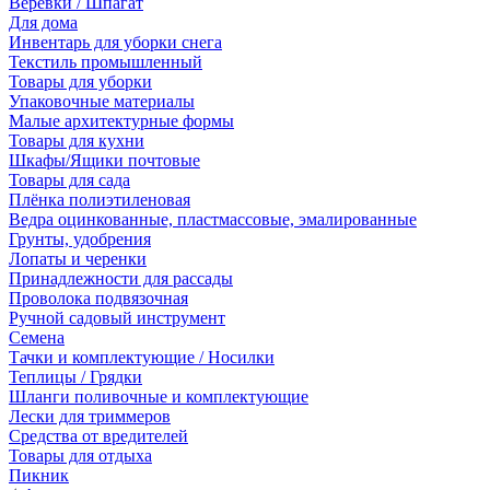
Веревки / Шпагат
Для дома
Инвентарь для уборки снега
Текстиль промышленный
Товары для уборки
Упаковочные материалы
Малые архитектурные формы
Товары для кухни
Шкафы/Ящики почтовые
Товары для сада
Плёнка полиэтиленовая
Ведра оцинкованные, пластмассовые, эмалированные
Грунты, удобрения
Лопаты и черенки
Принадлежности для рассады
Проволока подвязочная
Ручной садовый инструмент
Семена
Тачки и комплектующие / Носилки
Теплицы / Грядки
Шланги поливочные и комплектующие
Лески для триммеров
Средства от вредителей
Товары для отдыха
Пикник