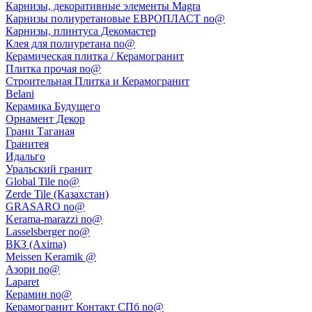
Карнизы, декоративные элементы Magra
Карнизы полиуретановые ЕВРОПЛАСТ no@
Карнизы, плинтуса Декомастер
Клея для полиуретана no@
Керамическая плитка / Керамогранит
Плитка прочая no@
Строительная Плитка и Керамогранит
Belani
Керамика Будущего
Орнамент Декор
Грани Таганая
Гранитея
Идальго
Уральский гранит
Global Tile no@
Zerde Tile (Казахстан)
GRASARO no@
Kerama-marazzi no@
Lasselsberger no@
ВКЗ (Axima)
Meissen Keramik @
Азори no@
Laparet
Керамин no@
Керамогранит Контакт СПб no@