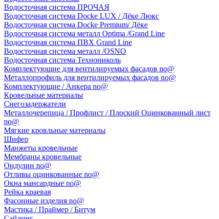
Водосточная система ПРОЧАЯ
Водосточная система Docke LUX / Дёке Люкс
Водосточная система Docke Premium/ Дёке
Водосточная система металл Optima /Grand Line
Водосточная система ПВХ Grand Line
Водосточная система металл /OSNO
Водосточная система Технониколь
Комплектующие для вентилируемых фасадов no@
Металлопрофиль для вентилируемых фасадов no@
Комплектующие / Анкера no@
Кровельные материалы
Снегозадержатели
Металлочерепица / Профлист / Плоский Оцинкованный лист
no@
Мягкие кровльные материалы
Шифер
Манжеты кровельные
Мембраны кровельные
Ондулин no@
Отливы оцинкованные no@
Окна мансардные no@
Рейка краевая
Фасонные изделия no@
Мастика / Праймер / Битум
Сайдинг