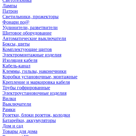
Светотехника
Лампы
Патрон
Светильники, прожекторы
Фонари no@
Удлинители, разветвители
Щитовое оборудование
Автоматические выключатели
Боксы, щиты
Комплектующие щитов
Электромонтажные изделия
Изоляция кабеля
Кабель-канал
Клеммы, гильзы, наконечники
Коробки установочные, монтажные
Крепление и маркировка кабеля
Трубы гофрированные
Электроустановочные изделия
Вилки
Выключатели
Рамки
Розетки, блоки розеток, колодки
Батарейки, аккумуляторы
Дом и сад
Товары для дома