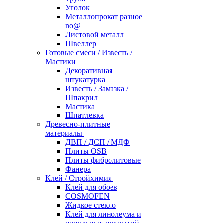
Уголок
Металлопрокат разное
no@
Листовой металл
Швеллер
Готовые смеси / Известь /
Мастики
Декоративная
штукатурка
Известь / Замазка /
Шпакрил
Мастика
Шпатлевка
Древесно-плитные
материалы
ДВП / ДСП / МДФ
Плиты OSB
Плиты фибролитовые
Фанера
Клей / Стройхимия
Клей для обоев
COSMOFEN
Жидкое стекло
Клей для линолеума и
напольных покрытий