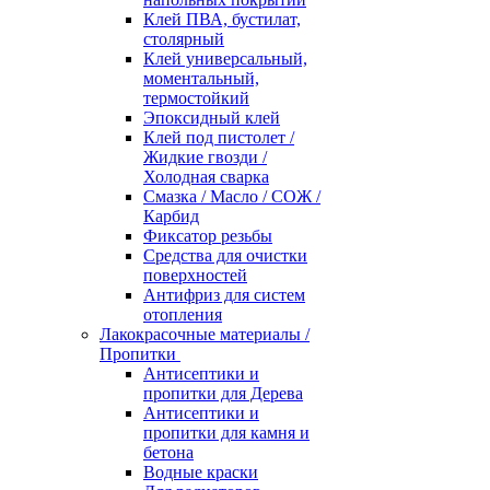
Клей ПВА, бустилат,
столярный
Клей универсальный,
моментальный,
термостойкий
Эпоксидный клей
Клей под пистолет /
Жидкие гвозди /
Холодная сварка
Смазка / Масло / СОЖ /
Карбид
Фиксатор резьбы
Средства для очистки
поверхностей
Антифриз для систем
отопления
Лакокрасочные материалы /
Пропитки
Антисептики и
пропитки для Дерева
Антисептики и
пропитки для камня и
бетона
Водные краски