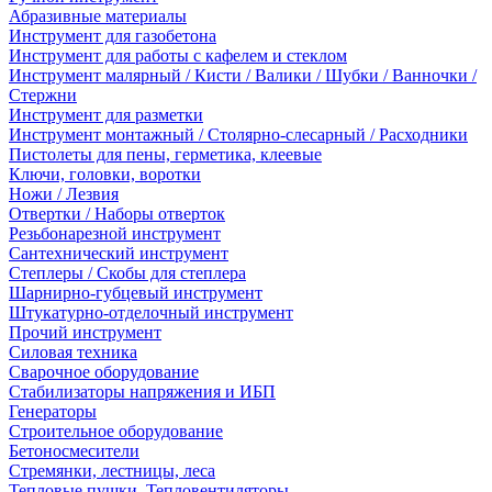
Абразивные материалы
Инструмент для газобетона
Инструмент для работы с кафелем и стеклом
Инструмент малярный / Кисти / Валики / Шубки / Ванночки /
Стержни
Инструмент для разметки
Инструмент монтажный / Столярно-слесарный / Расходники
Пистолеты для пены, герметика, клеевые
Ключи, головки, воротки
Ножи / Лезвия
Отвертки / Наборы отверток
Резьбонарезной инструмент
Сантехнический инструмент
Степлеры / Скобы для степлера
Шарнирно-губцевый инструмент
Штукатурно-отделочный инструмент
Прочий инструмент
Силовая техника
Сварочное оборудование
Стабилизаторы напряжения и ИБП
Генераторы
Строительное оборудование
Бетоносмесители
Стремянки, лестницы, леса
Тепловые пушки, Тепловентиляторы