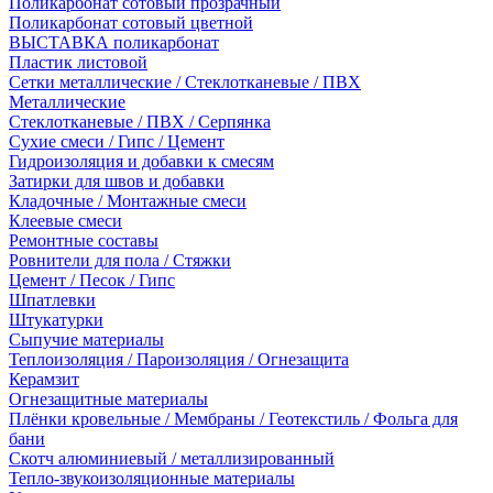
Поликарбонат сотовый прозрачный
Поликарбонат сотовый цветной
ВЫСТАВКА поликарбонат
Пластик листовой
Сетки металлические / Стеклотканевые / ПВХ
Металлические
Стеклотканевые / ПВХ / Серпянка
Сухие смеси / Гипс / Цемент
Гидроизоляция и добавки к смесям
Затирки для швов и добавки
Кладочные / Монтажные смеси
Клеевые смеси
Ремонтные составы
Ровнители для пола / Стяжки
Цемент / Песок / Гипс
Шпатлевки
Штукатурки
Сыпучие материалы
Теплоизоляция / Пароизоляция / Огнезащита
Керамзит
Огнезащитные материалы
Плёнки кровельные / Мембраны / Геотекстиль / Фольга для
бани
Скотч алюминиевый / металлизированный
Тепло-звукоизоляционные материалы