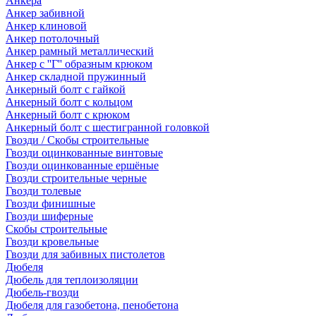
Анкера
Анкер забивной
Анкер клиновой
Анкер потолочный
Анкер рамный металлический
Анкер с ''Г'' образным крюком
Анкер складной пружинный
Анкерный болт с гайкой
Анкерный болт с кольцом
Анкерный болт с крюком
Анкерный болт с шестигранной головкой
Гвозди / Скобы строительные
Гвозди оцинкованные винтовые
Гвозди оцинкованные ершёные
Гвозди строительные черные
Гвозди толевые
Гвозди финишные
Гвозди шиферные
Скобы строительные
Гвозди кровельные
Гвозди для забивных пистолетов
Дюбеля
Дюбель для теплоизоляции
Дюбель-гвозди
Дюбеля для газобетона, пенобетона