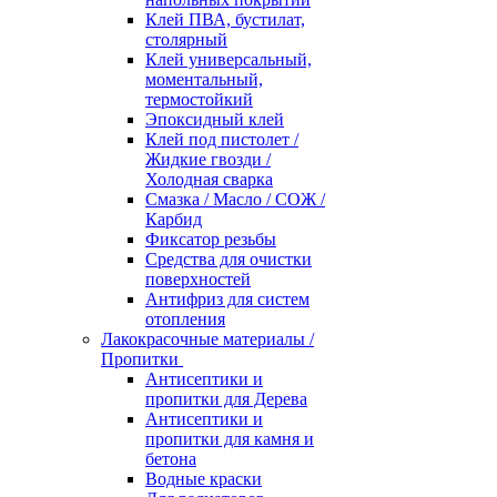
Клей ПВА, бустилат,
столярный
Клей универсальный,
моментальный,
термостойкий
Эпоксидный клей
Клей под пистолет /
Жидкие гвозди /
Холодная сварка
Смазка / Масло / СОЖ /
Карбид
Фиксатор резьбы
Средства для очистки
поверхностей
Антифриз для систем
отопления
Лакокрасочные материалы /
Пропитки
Антисептики и
пропитки для Дерева
Антисептики и
пропитки для камня и
бетона
Водные краски