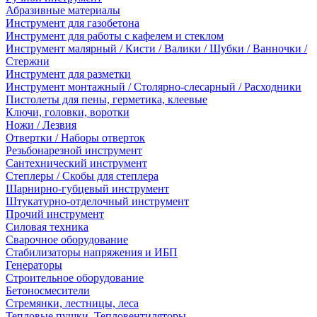
Абразивные материалы
Инструмент для газобетона
Инструмент для работы с кафелем и стеклом
Инструмент малярный / Кисти / Валики / Шубки / Ванночки /
Стержни
Инструмент для разметки
Инструмент монтажный / Столярно-слесарный / Расходники
Пистолеты для пены, герметика, клеевые
Ключи, головки, воротки
Ножи / Лезвия
Отвертки / Наборы отверток
Резьбонарезной инструмент
Сантехнический инструмент
Степлеры / Скобы для степлера
Шарнирно-губцевый инструмент
Штукатурно-отделочный инструмент
Прочий инструмент
Силовая техника
Сварочное оборудование
Стабилизаторы напряжения и ИБП
Генераторы
Строительное оборудование
Бетоносмесители
Стремянки, лестницы, леса
Тепловые пушки, Тепловентиляторы