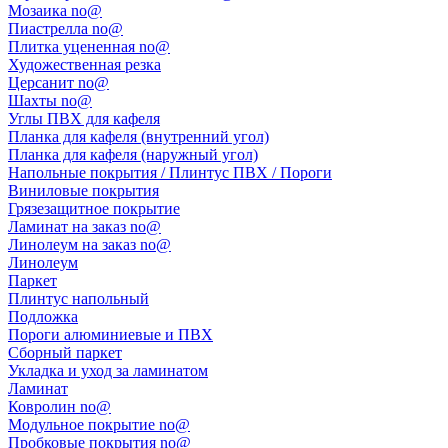
Мозаика no@
Пиастрелла no@
Плитка уцененная no@
Художественная резка
Церсанит no@
Шахты no@
Углы ПВХ для кафеля
Планка для кафеля (внутренний угол)
Планка для кафеля (наружный угол)
Напольные покрытия / Плинтус ПВХ / Пороги
Виниловые покрытия
Грязезащитное покрытие
Ламинат на заказ no@
Линолеум на заказ no@
Линолеум
Паркет
Плинтус напольный
Подложка
Пороги алюминиевые и ПВХ
Сборный паркет
Укладка и уход за ламинатом
Ламинат
Ковролин no@
Модульное покрытие no@
Пробковые покрытия no@