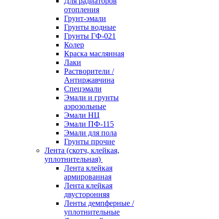
Для радиаторов
отопления
Грунт-эмали
Грунты водные
Грунты ГФ-021
Колер
Краска маслянная
Лаки
Растворители /
Антиржавчина
Спецэмали
Эмали и грунты
аэрозольные
Эмали НЦ
Эмали ПФ-115
Эмали для пола
Грунты прочие
Лента (скотч, клейкая,
уплотнительная)
Лента клейкая
армированная
Лента клейкая
двусторонняя
Ленты демпферные /
уплотнительные