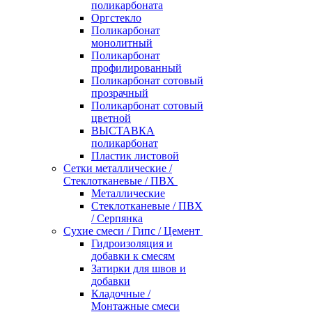
поликарбоната
Оргстекло
Поликарбонат
монолитный
Поликарбонат
профилированный
Поликарбонат сотовый
прозрачный
Поликарбонат сотовый
цветной
ВЫСТАВКА
поликарбонат
Пластик листовой
Сетки металлические /
Стеклотканевые / ПВХ
Металлические
Стеклотканевые / ПВХ
/ Серпянка
Сухие смеси / Гипс / Цемент
Гидроизоляция и
добавки к смесям
Затирки для швов и
добавки
Кладочные /
Монтажные смеси