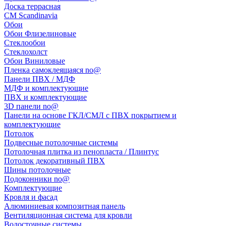
Доска террасная
CM Scandinavia
Обои
Обои Флизелиновые
Стеклообои
Стеклохолст
Обои Виниловые
Пленка самоклеящаяся no@
Панели ПВХ / МДФ
МДФ и комплектующие
ПВХ и комплектующие
3D панели no@
Панели на основе ГКЛ/СМЛ с ПВХ покрытием и
комплектующие
Потолок
Подвесные потолочные системы
Потолочная плитка из пенопласта / Плинтус
Потолок декоративный ПВХ
Шины потолочные
Подоконники no@
Комплектующие
Кровля и фасад
Алюминиевая композитная панель
Вентиляционная система для кровли
Водосточные системы