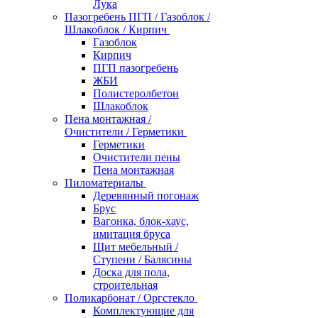
Лука
Пазогребень ПГП / Газоблок /
Шлакоблок / Кирпич
Газоблок
Кирпич
ПГП пазогребень
ЖБИ
Полистеролбетон
Шлакоблок
Пена монтажная /
Очистители / Герметики
Герметики
Очистители пены
Пена монтажная
Пиломатериалы
Деревянный погонаж
Брус
Вагонка, блок-хаус,
имитация бруса
Щит мебельный /
Ступени / Балясины
Доска для пола,
строительная
Поликарбонат / Оргстекло
Комплектующие для