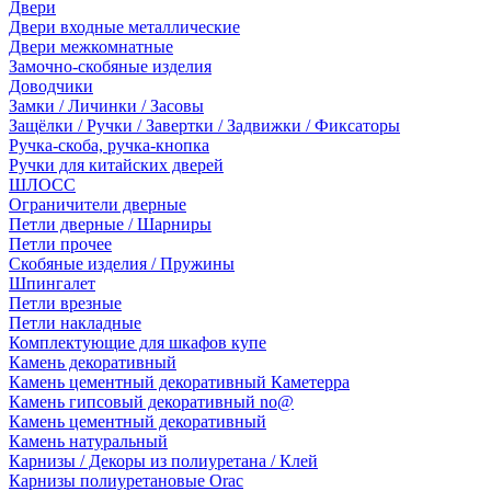
Двери
Двери входные металлические
Двери межкомнатные
Замочно-скобяные изделия
Доводчики
Замки / Личинки / Засовы
Защёлки / Ручки / Завертки / Задвижки / Фиксаторы
Ручка-скоба, ручка-кнопка
Ручки для китайских дверей
ШЛОСС
Ограничители дверные
Петли дверные / Шарниры
Петли прочее
Скобяные изделия / Пружины
Шпингалет
Петли врезные
Петли накладные
Комплектующие для шкафов купе
Камень декоративный
Камень цементный декоративный Каметерра
Камень гипсовый декоративный no@
Камень цементный декоративный
Камень натуральный
Карнизы / Декоры из полиуретана / Клей
Карнизы полиуретановые Orac