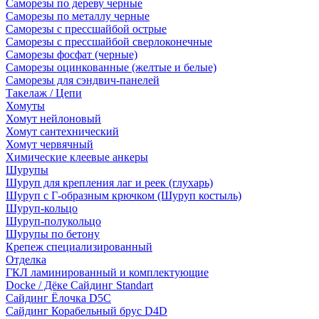
Саморезы по дереву черные
Саморезы по металлу черные
Саморезы с прессшайбой острые
Саморезы с прессшайбой сверлоконечные
Саморезы фосфат (черные)
Саморезы оцинкованные (желтые и белые)
Саморезы для сэндвич-панелей
Такелаж / Цепи
Хомуты
Хомут нейлоновый
Хомут сантехнический
Хомут червячный
Химические клеевые анкеры
Шурупы
Шуруп для крепления лаг и реек (глухарь)
Шуруп с Г-образным крючком (Шуруп костыль)
Шуруп-кольцо
Шуруп-полукольцо
Шурупы по бетону
Крепеж специализированный
Отделка
ГКЛ ламинированный и комплектующие
Docke / Дёке Сайдинг Standart
Сайдинг Ёлочка D5C
Сайдинг Корабельный брус D4D