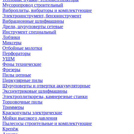
Мусоропровод строительный
Виброплиты, вибраторы и комплектующие
Электроинструмент, бензоинструмент
Вибрационные шлифмашины
Дрели, шуруповерты сетевые
Инструмент специальный
Лобзики
Миксеры
Отбойные молотки
Перфораторы
УШМ
Фены технические
Фрезеры
Пилы цепные
Циркулярные пилы
Шуруповерты и отвертки аккумуляторные
Эксцентриковые шлифмашины
Электроплиткорезы, камнерезные станки
Торцовочные пилы
Триммеры
Краскопульты электрические
Мойки высокого давления
Пылесосы строительные и комплектующие
Крепёж