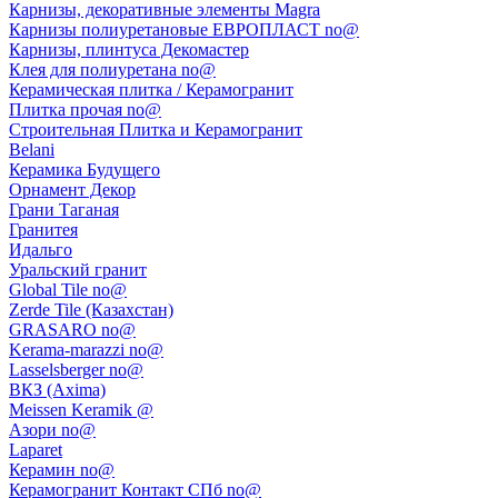
Карнизы, декоративные элементы Magra
Карнизы полиуретановые ЕВРОПЛАСТ no@
Карнизы, плинтуса Декомастер
Клея для полиуретана no@
Керамическая плитка / Керамогранит
Плитка прочая no@
Строительная Плитка и Керамогранит
Belani
Керамика Будущего
Орнамент Декор
Грани Таганая
Гранитея
Идальго
Уральский гранит
Global Tile no@
Zerde Tile (Казахстан)
GRASARO no@
Kerama-marazzi no@
Lasselsberger no@
ВКЗ (Axima)
Meissen Keramik @
Азори no@
Laparet
Керамин no@
Керамогранит Контакт СПб no@