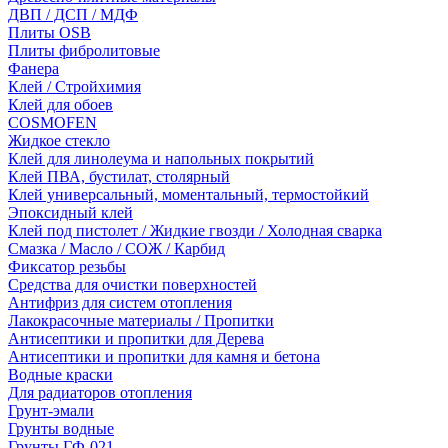
ДВП / ДСП / МДФ
Плиты OSB
Плиты фибролитовые
Фанера
Клей / Стройхимия
Клей для обоев
COSMOFEN
Жидкое стекло
Клей для линолеума и напольных покрытий
Клей ПВА, бустилат, столярный
Клей универсальный, моментальный, термостойкий
Эпоксидный клей
Клей под пистолет / Жидкие гвозди / Холодная сварка
Смазка / Масло / СОЖ / Карбид
Фиксатор резьбы
Средства для очистки поверхностей
Антифриз для систем отопления
Лакокрасочные материалы / Пропитки
Антисептики и пропитки для Дерева
Антисептики и пропитки для камня и бетона
Водные краски
Для радиаторов отопления
Грунт-эмали
Грунты водные
Грунты ГФ-021