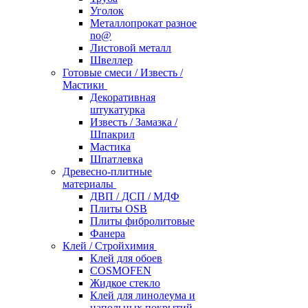
Уголок
Металлопрокат разное
no@
Листовой металл
Швеллер
Готовые смеси / Известь /
Мастики
Декоративная
штукатурка
Известь / Замазка /
Шпакрил
Мастика
Шпатлевка
Древесно-плитные
материалы
ДВП / ДСП / МДФ
Плиты OSB
Плиты фибролитовые
Фанера
Клей / Стройхимия
Клей для обоев
COSMOFEN
Жидкое стекло
Клей для линолеума и
напольных покрытий