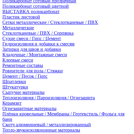
Поликарбонат сотовый прозрачный
Поликарбонат сотовый цветной
ВЫСТАВКА поликарбонат
Пластик листовой
Сетки металлические / Стеклотканевые / ПВХ
Металлические
Стеклотканевые / ПВХ / Серпянка
Сухие смеси / Гипс / Цемент
Гидроизоляция и добавки к смесям
Затирки для швов и добавки
Кладочные / Монтажные смеси
Клеевые смеси
Ремонтные составы
Ровнители для пола / Стяжки
Цемент / Песок / Гипс
Шпатлевки
Штукатурки
Сыпучие материалы
Теплоизоляция / Пароизоляция / Огнезащита
Керамзит
Огнезащитные материалы
Плёнки кровельные / Мембраны / Геотекстиль / Фольга для
бани
Скотч алюминиевый / металлизированный
Тепло-звукоизоляционные материалы