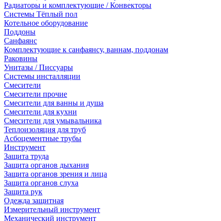
Радиаторы и комплектующие / Конвекторы
Системы Тёплый пол
Котельное оборудование
Поддоны
Санфаянс
Комплектующие к санфаянсу, ваннам, поддонам
Раковины
Унитазы / Писсуары
Системы инсталляции
Смесители
Смесители прочие
Смесители для ванны и душа
Смесители для кухни
Смесители для умывальника
Теплоизоляция для труб
Асбоцементные трубы
Инструмент
Защита труда
Защита органов дыхания
Защита органов зрения и лица
Защита органов слуха
Защита рук
Одежда защитная
Измерительный инструмент
Механический инструмент