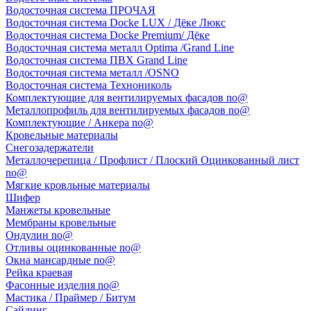
Водосточная система ПРОЧАЯ
Водосточная система Docke LUX / Дёке Люкс
Водосточная система Docke Premium/ Дёке
Водосточная система металл Optima /Grand Line
Водосточная система ПВХ Grand Line
Водосточная система металл /OSNO
Водосточная система Технониколь
Комплектующие для вентилируемых фасадов no@
Металлопрофиль для вентилируемых фасадов no@
Комплектующие / Анкера no@
Кровельные материалы
Снегозадержатели
Металлочерепица / Профлист / Плоский Оцинкованный лист
no@
Мягкие кровльные материалы
Шифер
Манжеты кровельные
Мембраны кровельные
Ондулин no@
Отливы оцинкованные no@
Окна мансардные no@
Рейка краевая
Фасонные изделия no@
Мастика / Праймер / Битум
Сайдинг