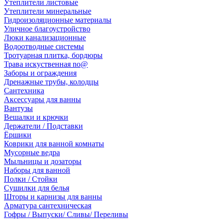
Утеплители листовые
Утеплители минеральные
Гидроизоляционные материалы
Уличное благоустройство
Люки канализационные
Водоотводные системы
Тротуарная плитка, бордюры
Трава искуственная no@
Заборы и ограждения
Дренажные трубы, колодцы
Сантехника
Аксессуары для ванны
Вантузы
Вешалки и крючки
Держатели / Подставки
Ёршики
Коврики для ванной комнаты
Мусорные ведра
Мыльницы и дозаторы
Наборы для ванной
Полки / Стойки
Сушилки для белья
Шторы и карнизы для ванны
Арматура сантехническая
Гофры / Выпуски/ Сливы/ Переливы