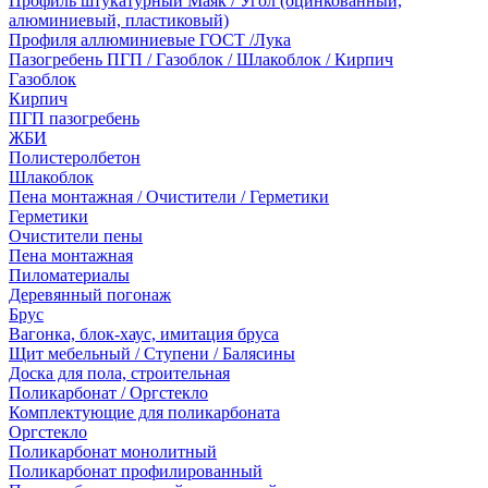
Профиль штукатурный Маяк / Угол (оцинкованный,
алюминиевый, пластиковый)
Профиля аллюминиевые ГОСТ /Лука
Пазогребень ПГП / Газоблок / Шлакоблок / Кирпич
Газоблок
Кирпич
ПГП пазогребень
ЖБИ
Полистеролбетон
Шлакоблок
Пена монтажная / Очистители / Герметики
Герметики
Очистители пены
Пена монтажная
Пиломатериалы
Деревянный погонаж
Брус
Вагонка, блок-хаус, имитация бруса
Щит мебельный / Ступени / Балясины
Доска для пола, строительная
Поликарбонат / Оргстекло
Комплектующие для поликарбоната
Оргстекло
Поликарбонат монолитный
Поликарбонат профилированный