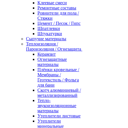
Клеевые смеси
Ремонтные составы
Ровнители для пола /
Стяжки
Цемент / Песок / Гипс
Шпатлевки
Штукатурки
Сыпучие материалы
Теплоизоляция /
Пароизоляция / Огнезащита
Керамзит
Огнезащитные
материалы
Плёнки кровельные /
Мембраны /
Геотекстиль / Фольга
для бани
Скотч алюминиевый /
металлизированный
Тепло-
звукоизоляционные
материалы
Утеплители листовые
Утеплители
минеральные