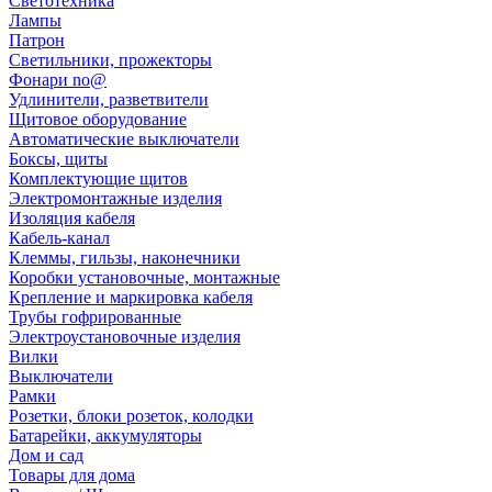
Светотехника
Лампы
Патрон
Светильники, прожекторы
Фонари no@
Удлинители, разветвители
Щитовое оборудование
Автоматические выключатели
Боксы, щиты
Комплектующие щитов
Электромонтажные изделия
Изоляция кабеля
Кабель-канал
Клеммы, гильзы, наконечники
Коробки установочные, монтажные
Крепление и маркировка кабеля
Трубы гофрированные
Электроустановочные изделия
Вилки
Выключатели
Рамки
Розетки, блоки розеток, колодки
Батарейки, аккумуляторы
Дом и сад
Товары для дома