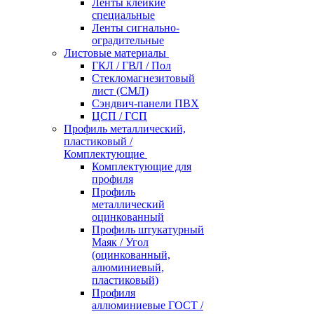
Ленты клейкие
специальные
Ленты сигнально-
оградительные
Листовые материалы
ГКЛ / ГВЛ / Пол
Стекломагнезитовый
лист (СМЛ)
Сэндвич-панели ПВХ
ЦСП / ГСП
Профиль металлический,
пластиковый /
Комплектующие
Комплектующие для
профиля
Профиль
металлический
оцинкованный
Профиль штукатурный
Маяк / Угол
(оцинкованный,
алюминиевый,
пластиковый)
Профиля
аллюминиевые ГОСТ /